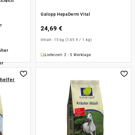
Galopp HepaDerm Vital
r
24,69 €
Inhalt:
15 kg
(1,65 € / 1 kg)
äher
Lieferzeit: 2 - 5 Werktage
er
-helfer