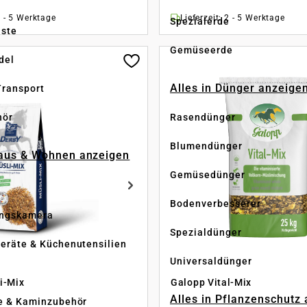
2 - 5 Werktage
Lieferzeit: 2 - 5 Werktage
Spezialerde
üste
Gemüseerde
del
Alles in Dünger anzeige
Transport
hör
Rasendünger
Blumendünger
Haus & Wohnen anzeigen
Gemüsedünger
Bodenverbesserer
ngskamera
Spezialdünger
eräte & Küchenutensilien
Universaldünger
i-Mix
Galopp Vital-Mix
Alles in Pflanzenschutz
e & Kaminzubehör