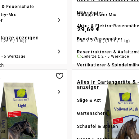
e & Feuerschale
Mähroboter
try-Mix
Galopp Power Mix
ör
Akku- & Elektro-Rasenmähe
29,69 €
Pflanze anzeigen
Benzin-Rasenmäher
(1,26 € / 1 kg)
Inhalt:
25 kg
(1,19 € / 1 kg)
Rasentraktoren & Aufsitzm
2 - 5 Werktage
Lieferzeit: 2 - 5 Werktage
Vertikutierer & Spindelmäh
ch
e
Alles in Gartengeräte & 
anzeigen
Säge & Axt
Gartenschere
Schaufel & Spaten
us