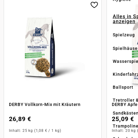
Alles in S
anzeigen
Spielzeug
Spielhäuse
Wasserspi
Kinderfahr
Ballsport
Tretroller 
DERBY Vollkorn-Mix mit Kräutern
DERBY Apfe
Sandkäste
26,89 €
25,09 €
Trampolin
Inhalt:
25 kg
(1,08 € / 1 kg)
Inhalt:
20 kg