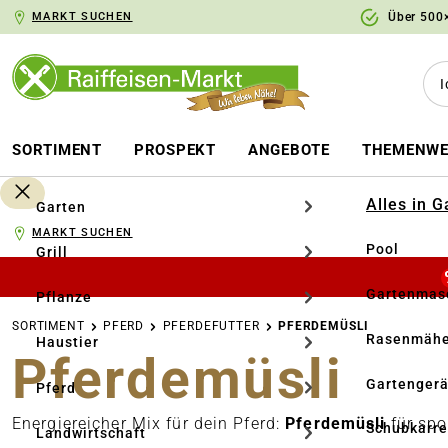
MARKT SUCHEN
Über 500×
springen
Zur Hauptnavigation springen
SORTIMENT
PROSPEKT
ANGEBOTE
THEMENWE
Alles in 
Garten
MARKT SUCHEN
Pool
Grill
Gartenmasc
Pflanze
SORTIMENT
PFERD
PFERDEFUTTER
PFERDEMÜSLI
Rasenmähe
Haustier
Pferdemüsli
Gartengerä
Pferd
Energiereicher Mix für dein Pferd:
Pferdemüsli
für sp
Schubkarr
Landwirtschaft