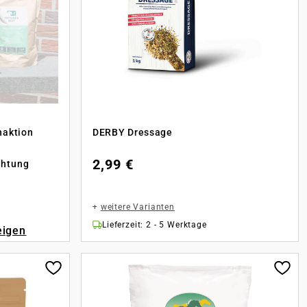
naktion
DERBY Dressage
2,99 €
chtung
+
weitere Varianten
Lieferzeit: 2 - 5 Werktage
eigen