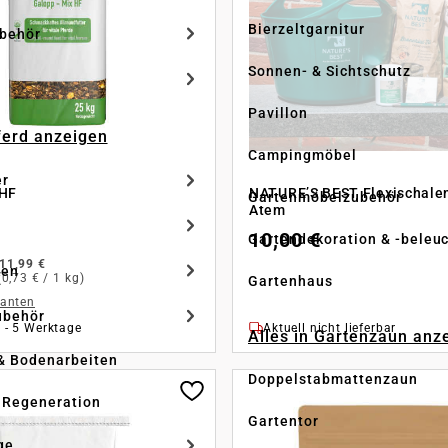
Bierzeltgarnitur
ubehör
Sonnen- & Sichtschutz
Pavillon
Pferd anzeigen
Campingmöbel
er
 HF
NATURE’S BEST Flexischale
Gartenmöbelzubehör
Atem
10,00 €
Gartendekoration & -beleu
11,99 €
ken
(0,73 € / 1 kg)
Gartenhaus
ianten
ubehör
2 - 5 Werktage
Aktuell nicht lieferbar
Alles in Gartenzaun anz
& Bodenarbeiten
Doppelstabmattenzaun
 Regeneration
Gartentor
ge