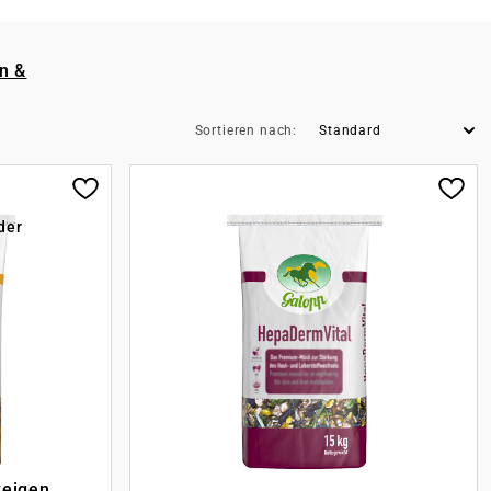
n &
Sortieren nach:
der
zeigen