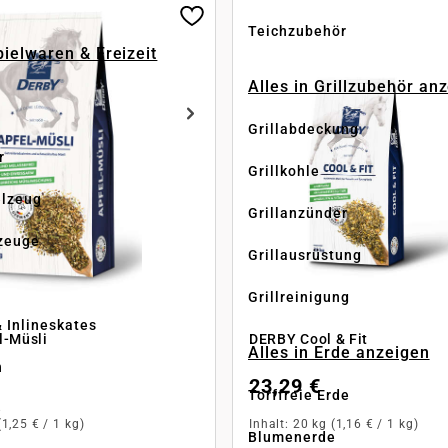
Teichzubehör
pielwaren & Freizeit
Alles in Grillzubehör an
Grillabdeckung
r
Grillkohle
elzeug
Grillanzünder
zeuge
Grillausrüstung
Grillreinigung
& Inlineskates
l-Müsli
DERBY Cool & Fit
Alles in Erde anzeigen
n
23,29 €
Torffreie Erde
e
(1,25 € / 1 kg)
Inhalt:
20 kg
(1,16 € / 1 kg)
Blumenerde