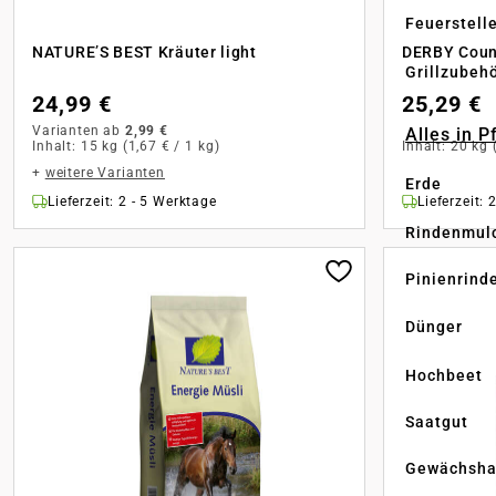
Feuerstell
NATURE’S BEST Kräuter light
DERBY Coun
Grillzubeh
24,99 €
25,29 €
Varianten ab
2,99 €
Alles in 
Inhalt:
15 kg
(1,67 € / 1 kg)
Inhalt:
20 kg
+
weitere Varianten
Erde
Lieferzeit: 2 - 5 Werktage
Lieferzeit: 
Rindenmul
Pinienrind
Dünger
Hochbeet
Saatgut
Gewächsha