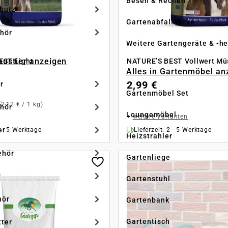
Besen & Rechen
hutz
Gartenabfallsäcke
hör
Weitere Gartengeräte & -he
Haustier anzeigen
EST Light
NATURE’S BEST Vollwert Mü
Alles in Gartenmöbel an
2,99 €
r
Gartenmöbel Set
(2,12 € / 1 kg)
hör
Loungemöbel
+
weitere Varianten
er
2 - 5 Werktage
Lieferzeit: 2 - 5 Werktage
Heizstrahler
ehör
Gartenliege
r
Gartenstuhl
hör
Gartenbank
Gartentisch
tter