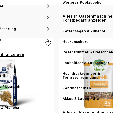
Weiteres Poolzubehör
el
Alles in Gartenmaschine
n
Forstbedarf anzeigen
ässerung
Kettensägen & Zubehör
h
Heckenscheren
Rasentrimmer & Freischnei
rill anzeigen
Laubbläser & Laubsauger
Hochdruckreiniger &
ill
Terrassenreinigung
& Pizzastein
Kehrmaschinen
n
Akkus & Ladegeräte
l & Plancha
Alles in Rasenmäher an