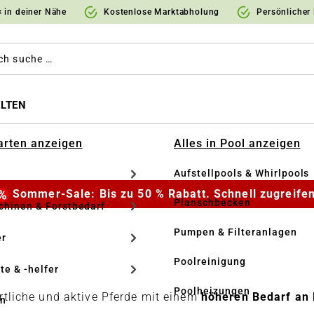
 in deiner Nähe
Kostenlose Marktabholung
Persönlicher
LTEN
Garten anzeigen
Alles in Pool anzeigen
Aufstellpools & Whirlpools
Sommer-Sale: Bis zu 50 % Rabatt. Schnell zugreifen
Planschbecken
hinen & Forstbedarf
Pumpen & Filteranlagen
r
Poolreinigung
te & -helfer
Poolheizungen
ortliche und aktive Pferde mit einem
höheren Bedarf an 
en