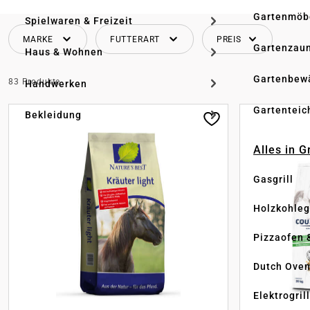
Gartenmöb
Spielwaren & Freizeit
MARKE
FUTTERART
PREIS
Gartenzau
Haus & Wohnen
Gartenbew
83 Produkte
Handwerken
Gartenteic
Bekleidung
Alles in G
Gasgrill
Holzkohlegr
Pizzaofen 
Dutch Ove
Elektrogril