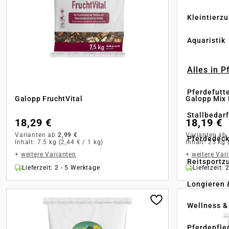
Kleintierz
Aquaristik
Alles in 
Pferdefutt
Galopp FruchtVital
Galopp Mix
Stallbedarf
18,29 €
18,19 €
Varianten ab
2,99 €
Varianten ab
Pferdedec
Inhalt:
7.5 kg
(2,44 € / 1 kg)
Inhalt:
25 kg
+
weitere Varianten
+
weitere Var
Reitsportz
Lieferzeit: 2 - 5 Werktage
Lieferzeit: 
Longieren 
Wellness &
Pferdepfle