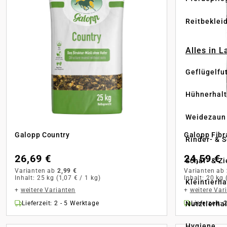
Reitbeklei
Alles in 
Geflügelfu
Hühnerhal
Weidezaun
Galopp Country
Galopp Fibr
Rinder- & 
26,69 €
24,59 €
Schaf- & Z
Varianten ab
2,99 €
Varianten ab
Inhalt:
25 kg
(1,07 € / 1 kg)
Inhalt:
20 kg
Kleintierh
+
weitere Varianten
+
weitere Var
Lieferzeit: 2 - 5 Werktage
Lieferzeit: 
Nutztierha
Hygiene