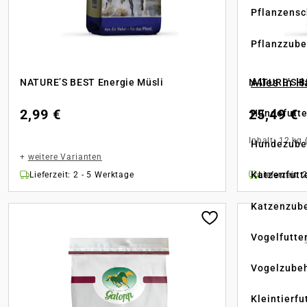
Pflanzensc
Pflanzzube
Alles in 
NATURE’S BEST Energie Müsli
NATURE’S B
2,99 €
25,49 €
Hundefutte
Inhalt:
12 kg
Hundezube
+
weitere Varianten
Katzenfutt
Lieferzeit: 2 - 5 Werktage
Lieferzeit: 
Katzenzub
Vogelfutte
Vogelzube
Kleintierfu