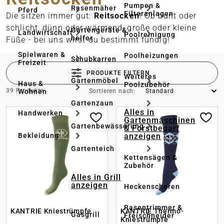
Pumpen &
Rasenmäher
Pferd
Filteranlagen
Die sitzen immer gut:
Reitsocken
! Ob bunt oder
schlicht, dünn oder wärmend, große oder kleine
Gartengeräte & -
Landwirtschaft
Poolreinigung
helfer
Füße - bei uns wirst du bestimmt fündig!
Spielwaren &
Poolheizungen
Schubkarren
Freizeit
PRODUKTE FILTERN
Weiteres
Gartenmöbel
Haus &
Poolzubehör
39 Produkte
Wohnen
Sortieren nach:
Gartenzaun
Alles in
Handwerken
Gartenmaschinen
Gartenbewässerung
& Forstbedarf
anzeigen
Bekleidung
Gartenteich
Kettensägen &
Zubehör
Alles in Grill
anzeigen
Heckenscheren
Rasentrimmer &
KANTRIE Kniestrümpfe
KANTRIE Thermo-
Gasgrill
Freischneider
Kniestrümpfe