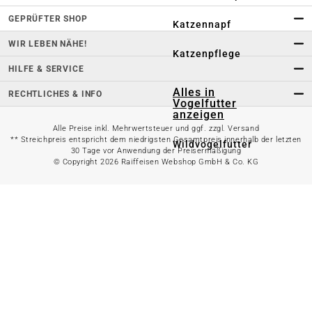
GEPRÜFTER SHOP
Katzennapf
WIR LEBEN NÄHE!
Katzenpflege
HILFE & SERVICE
Alles in
RECHTLICHES & INFO
Vogelfutter
anzeigen
Alle Preise inkl. Mehrwertsteuer und ggf. zzgl. Versand
** Streichpreis entspricht dem niedrigsten Gesamtpreis innerhalb der letzten
Wildvogelfutter
30 Tage vor Anwendung der Preisermäßigung
© Copyright 2026 Raiffeisen Webshop GmbH & Co. KG
Meisenknödel
Taubenfutter
Ziervogelfutter
Alles in
Vogelzubehör
anzeigen