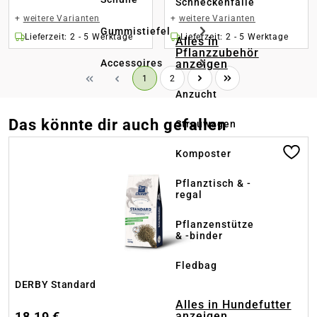
Schneckenfalle
+
weitere Varianten
+
weitere Varianten
Gummistiefel
Lieferzeit: 2 - 5 Werktage
Lieferzeit: 2 - 5 Werktage
Alles in
Pflanzzubehör
anzeigen
Accessoires
Seite
Seite
1
2
Anzucht
Das könnte dir auch gefallen
Streuwagen
Produktgalerie überspringen
Komposter
Pflanztisch & -
regal
Pflanzenstütze
& -binder
Fledbag
DERBY Standard
Alles in Hundefutter
18,19 €
anzeigen