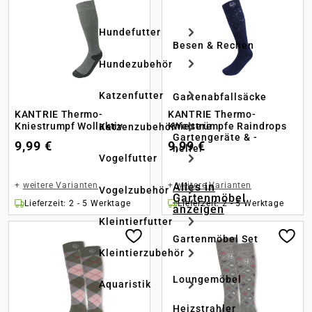
Hundefutter
Besen & Rechen
Hundezubehör
Katzenfutter
Gartenabfallsäcke
KANTRIE Thermo-
KANTRIE Thermo-
Kniestrumpf Wollaktiv
Kniestrümpfe Raindrops
Weitere
Katzenzubehör
Gartengeräte & -
9,99 €
9,99 €
helfer
Vogelfutter
+
weitere Varianten
+
weitere Varianten
Alles in
Vogelzubehör
Gartenmöbel
Lieferzeit: 2 - 5 Werktage
Lieferzeit: 2 - 5 Werktage
anzeigen
Kleintierfutter
Gartenmöbel Set
Kleintierzubehör
Loungemöbel
Aquaristik
Heizstrahler