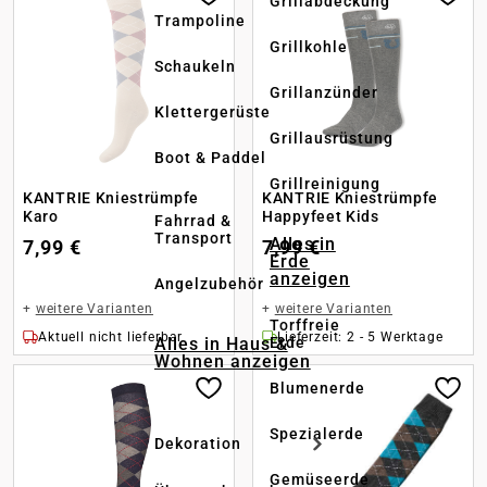
Grillabdeckung
Trampoline
Grillkohle
Schaukeln
Grillanzünder
Klettergerüste
Grillausrüstung
Boot & Paddel
Grillreinigung
KANTRIE Kniestrümpfe
KANTRIE Kniestrümpfe
Karo
Happyfeet Kids
Fahrrad &
Transport
Alles in
7,99 €
7,99 €
Erde
anzeigen
Angelzubehör
+
weitere Varianten
+
weitere Varianten
Torffreie
Aktuell nicht lieferbar
Lieferzeit: 2 - 5 Werktage
Alles in Haus &
Erde
Wohnen anzeigen
Blumenerde
Spezialerde
Dekoration
Gemüseerde