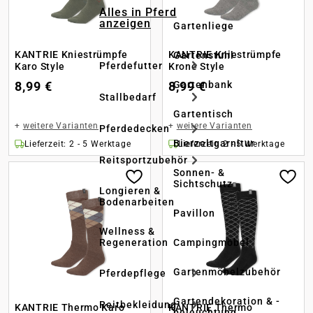
Alles in Pferd
anzeigen
Gartenliege
KANTRIE Kniestrümpfe
KANTRIE Kniestrümpfe
Gartenstuhl
Pferdefutter
Karo Style
Krone Style
8,99 €
8,99 €
Gartenbank
Stallbedarf
Gartentisch
+
weitere Varianten
+
weitere Varianten
Pferdedecken
Bierzeltgarnitur
Lieferzeit: 2 - 5 Werktage
Lieferzeit: 2 - 5 Werktage
Reitsportzubehör
Sonnen- &
Sichtschutz
Longieren &
Bodenarbeiten
Pavillon
Wellness &
Regeneration
Campingmöbel
Gartenmöbelzubehör
Pferdepflege
Gartendekoration & -
Reitbekleidung
KANTRIE Thermo Karo
KANTRIE Thermo
beleuchtung