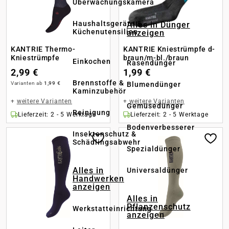
Überwachungskamera
Haushaltsgeräte &
Alles in Dünger
Küchenutensilien
anzeigen
KANTRIE Thermo-
KANTRIE Kniestrümpfe d-
Kniestrümpfe
braun/m-bl./braun
Einkochen
Rasendünger
2,99 €
1,99 €
Brennstoffe &
Varianten ab
1,99 €
Blumendünger
Kaminzubehör
+
weitere Varianten
+
weitere Varianten
Gemüsedünger
Reinigung
Lieferzeit: 2 - 5 Werktage
Lieferzeit: 2 - 5 Werktage
Bodenverbesserer
Insektenschutz &
Schädlingsabwehr
Spezialdünger
Alles in
Universaldünger
Handwerken
anzeigen
Alles in
Pflanzenschutz
Werkstatteinrichtung
anzeigen