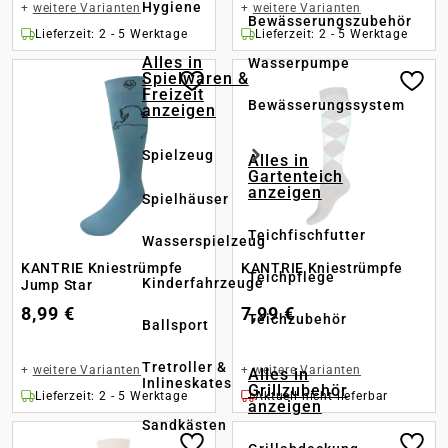
Hygiene
+
weitere Varianten
+
weitere Varianten
Bewässerungszubehör
Lieferzeit: 2 - 5 Werktage
Lieferzeit: 2 - 5 Werktage
Alles in
Wasserpumpe
Spielwaren &
Freizeit
Bewässerungssystem
anzeigen
Spielzeug
Alles in
Gartenteich
anzeigen
Spielhäuser
Teichfischfutter
Wasserspielzeug
KANTRIE Kniestrümpfe
KANTRIE Kniestrümpfe
Teichpflege
Kinderfahrzeuge
Jump Star
8,99 €
7,99 €
Teichzubehör
Ballsport
Tretroller &
+
weitere Varianten
+
weitere Varianten
Alles in
Inlineskates
Grillzubehör
Lieferzeit: 2 - 5 Werktage
Aktuell nicht lieferbar
anzeigen
Sandkästen