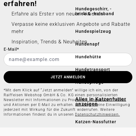
erfahren!
Hundegeschirr, -
Erfahre als Erste:r von neuen Aktionen
leine & -halsband
Verpasse keine exklusiven Angebote und Rabatte
mehr
Hundespielzeug
Inspiration, Trends & Neuheiten
Hundenapf
E-Mail*
Hundehütte
Hundetransport
JETZT ANMELDEN
Hundepflege
*Mit dem Klick auf “Jetzt anmelden” willige ich ein, von der
Raiffeisen Webshop GmbH & Co. KG einen personalisierten
Alles in Katzenfutter
Newsletter mit Informationen zu Produkten, Angeboten, Trends
anzeigen
und Aktionen per E-Mail zu erhalten. Ich kann meine Einwilligung
jederzeit mit Wirkung für die Zukunft widerrufen. Weitere
Informationen findest du in unseren
Datenschutzhinweisen.
Katzen-Nassfutter