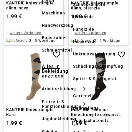
Leiter
KANTRIE Kniestrümpfe
KANTRIE Kniestrümpfe
Schneckenkorn
dünn, navy
dünn, pistazie
Maschinen
1,99 €
1,99 €
Herbizide
Handwerkzeug
Fungizide
+
weitere Varianten
+
weitere Varianten
Baustrahler
Lieferzeit: 2 - 5 Werktage
Lieferzeit: 2 - 5 Werktage
Insektizide
Schmiermittel
Unkrautvernichtung
Alles in
Schädlingsbekämpfung
Bekleidung
anzeigen
Spritz- & Sprühgerät
Arbeitskleidung
Gartenvlies
Freizeit- &
Funktionskleidung
Baumpflege
KANTRIE Kniestrümpfe
KANTRIE Thermo-
Karo
Kniestrümpfe schwarz/
Jagdbekleidung
marine/ grau
Vogelschutznetz
1,99 €
1,99 €
Schuhe