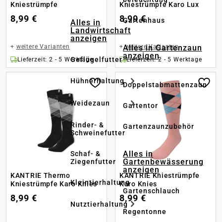
Kniestrümpfe
Kniestrümpfe Karo Lux
8,99 €
8,99 €
Gartenhaus
Alles in
Landwirtschaft
anzeigen
+
weitere Varianten
+
weitere Varianten
Alles in Gartenzaun
anzeigen
Geflügelfutter
Lieferzeit: 2 - 5 Werktage
Lieferzeit: 2 - 5 Werktage
Hühnerhaltung
Doppelstabmattenzaun
Weidezaun
Gartentor
Rinder- &
Gartenzaunzubehör
Schweinefutter
Alles in
Schaf- &
Gartenbewässerung
Ziegenfutter
anzeigen
KANTRIE Thermo
KANTRIE Kniestrümpfe
Kleintierhaltung
Kniestrümpfe Karo Knies
Karo Knies
Gartenschlauch
8,99 €
8,99 €
Nutztierhaltung
Regentonne