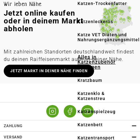
Wir leben Nähe
Katzen-Trockenfutter
Jetzt online kaufen
oder in deinem Markt
Katzenleckerlis
abholen
Katze VET Diäten und
Nahrungsergänzungsmittel
Mit zahlreichen Standorten deutschlandweit findest
Alles in
du deinen Raiffeisenmarkt auch in deiner Nähe.
Katzenzubehör
anzeigen
Deutschlandweit stationäre Märkte
JETZT MARKT IN DEINER NÄHE FINDEN
Lieferung in deinen Wunschmarkt
Kratzbaum
Persönliche Beratung vor Ort
Katzenklo &
Katzenstreu
Online bestellen – regional abholen
Katzenspielzeug
Katzenbett
ZAHLUNG
VERSAND
Katzentransport