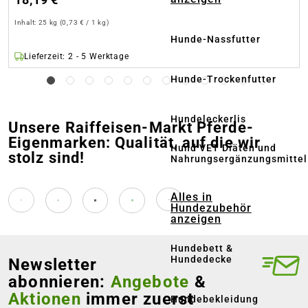
Inhalt:
25 kg
(0,73 € / 1 kg)
Hunde-Nassfutter
Lieferzeit: 2 - 5 Werktage
Hunde-Trockenfutter
Hundeleckerlis
Unsere Raiffeisen-Markt Pferde-
Eigenmarken: Qualität, auf die wir
Hund VET Diäten und
stolz sind!
Nahrungsergänzungsmittel
Alles in
Hundezubehör
anzeigen
Hundebett &
Hundedecke
Newsletter
abonnieren:
Angebote
&
Aktionen
immer zuerst
Hundebekleidung