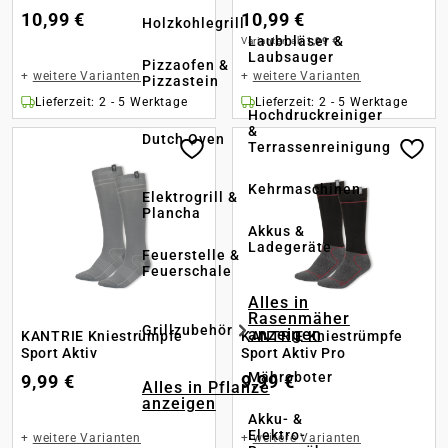
10,99 €
10,99 €
Holzkohlegrill
Laubbläser &
Varianten ab
1,99 €
Laubsauger
Pizzaofen &
+
weitere Varianten
+
weitere Varianten
Pizzastein
Lieferzeit: 2 - 5 Werktage
Lieferzeit: 2 - 5 Werktage
Hochdruckreiniger
&
Dutch Oven
Terrassenreinigung
Kehrmaschinen
Elektrogrill &
Plancha
Akkus &
Ladegeräte
Feuerstelle &
Feuerschale
Alles in
Rasenmäher
Grillzubehör
anzeigen
KANTRIE Kniestrümpfe
KANTRIE Kniestrümpfe
Sport Aktiv
Sport Aktiv Pro
Mähroboter
9,99 €
9,99 €
Alles in Pflanze
anzeigen
Akku- &
Elektro-
+
weitere Varianten
+
weitere Varianten