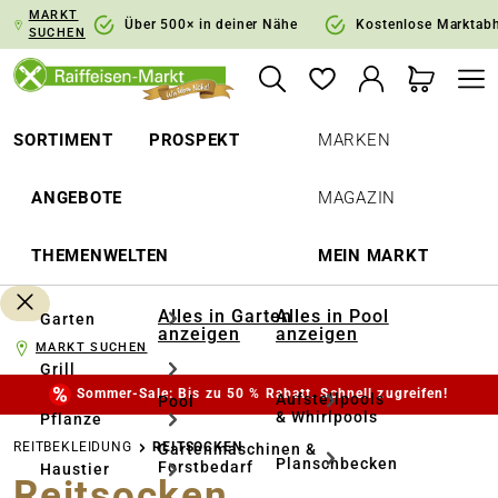
MARKT
springen
Zur Hauptnavigation springen
Über 500× in deiner Nähe
Kostenlose Marktab
SUCHEN
SORTIMENT
PROSPEKT
MARKEN
ANGEBOTE
MAGAZIN
THEMENWELTEN
MEIN MARKT
Alles in Garten
Alles in Pool
Garten
anzeigen
anzeigen
MARKT SUCHEN
Grill
Sommer-Sale: Bis zu 50 % Rabatt. Schnell zugreifen!
Aufstellpools
Pool
& Whirlpools
Pflanze
REITBEKLEIDUNG
REITSOCKEN
Gartenmaschinen &
Planschbecken
Forstbedarf
Haustier
Reitsocken