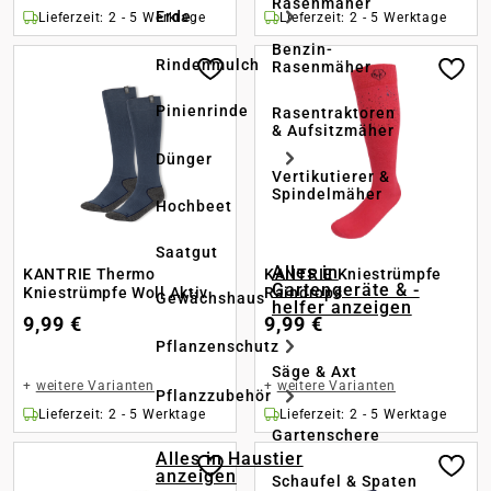
Rasenmäher
Erde
Lieferzeit: 2 - 5 Werktage
Lieferzeit: 2 - 5 Werktage
Benzin-
Rindenmulch
Rasenmäher
Pinienrinde
Rasentraktoren
& Aufsitzmäher
Dünger
Vertikutierer &
Spindelmäher
Hochbeet
Saatgut
Alles in
KANTRIE Thermo
KANTRIE Kniestrümpfe
Gartengeräte & -
Kniestrümpfe Woll Aktiv
Raindrops
Gewächshaus
helfer anzeigen
9,99 €
9,99 €
Pflanzenschutz
Säge & Axt
+
weitere Varianten
+
weitere Varianten
Pflanzzubehör
Lieferzeit: 2 - 5 Werktage
Lieferzeit: 2 - 5 Werktage
Gartenschere
Alles in Haustier
anzeigen
Schaufel & Spaten