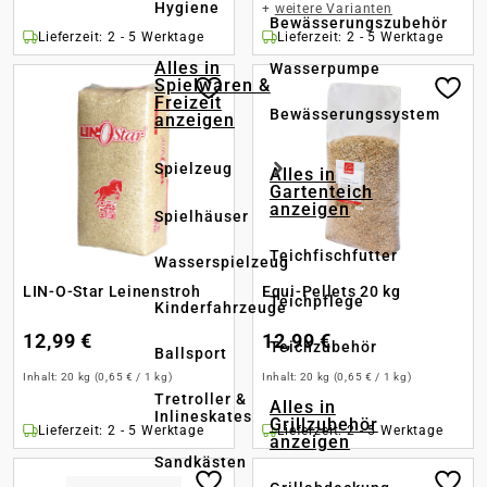
Hygiene
+
weitere Varianten
Bewässerungszubehör
Lieferzeit: 2 - 5 Werktage
Lieferzeit: 2 - 5 Werktage
Alles in
Wasserpumpe
Spielwaren &
Freizeit
Bewässerungssystem
anzeigen
Spielzeug
Alles in
Gartenteich
anzeigen
Spielhäuser
Teichfischfutter
Wasserspielzeug
LIN-O-Star Leinenstroh
Equi-Pellets 20 kg
Teichpflege
Kinderfahrzeuge
12,99 €
12,99 €
Teichzubehör
Ballsport
Inhalt:
20 kg
(0,65 € / 1 kg)
Inhalt:
20 kg
(0,65 € / 1 kg)
Tretroller &
Alles in
Inlineskates
Grillzubehör
Lieferzeit: 2 - 5 Werktage
Lieferzeit: 2 - 5 Werktage
anzeigen
Sandkästen