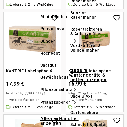
Rasenmäher
Erde
Lieferzeit: 2 - 5 Werktage
Lieferzeit: 2 - 5 Werktage
Benzin-
Rindenmulch
Rasenmäher
Pinienrinde
Rasentraktoren
& Aufsitzmäher
Dünger
Vertikutierer &
Spindelmäher
Hochbeet
Saatgut
Alles in
KANTRIE Hobelspäne XL
KANTRIE Hobelspäne
Gartengeräte & -
Profi
Gewächshaus
helfer anzeigen
17,99 €
15,99 €
Pflanzenschutz
Inhalt:
20 kg
(0,90 € / 1 kg)
Inhalt:
22 kg
(0,73 € / 1 kg)
Säge & Axt
+
weitere Varianten
+
weitere Varianten
Pflanzzubehör
Lieferzeit: 2 - 5 Werktage
Lieferzeit: 2 - 5 Werktage
Gartenschere
Alles in Haustier
anzeigen
Schaufel & Spaten