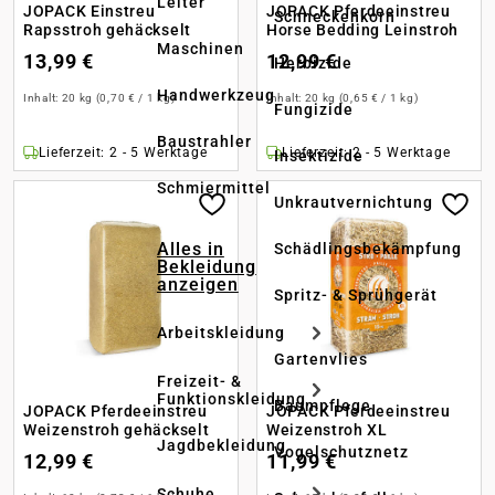
Leiter
JOPACK Einstreu
JOPACK Pferdeeinstreu
Schneckenkorn
Rapsstroh gehäckselt
Horse Bedding Leinstroh
Maschinen
13,99 €
12,99 €
Herbizide
Handwerkzeug
Inhalt:
20 kg
(0,70 € / 1 kg)
Inhalt:
20 kg
(0,65 € / 1 kg)
Fungizide
Baustrahler
Lieferzeit: 2 - 5 Werktage
Lieferzeit: 2 - 5 Werktage
Insektizide
Schmiermittel
Unkrautvernichtung
Alles in
Schädlingsbekämpfung
Bekleidung
anzeigen
Spritz- & Sprühgerät
Arbeitskleidung
Gartenvlies
Freizeit- &
Funktionskleidung
Baumpflege
JOPACK Pferdeeinstreu
JOPACK Pferdeeinstreu
Weizenstroh gehäckselt
Weizenstroh XL
Jagdbekleidung
Vogelschutznetz
12,99 €
11,99 €
Schuhe