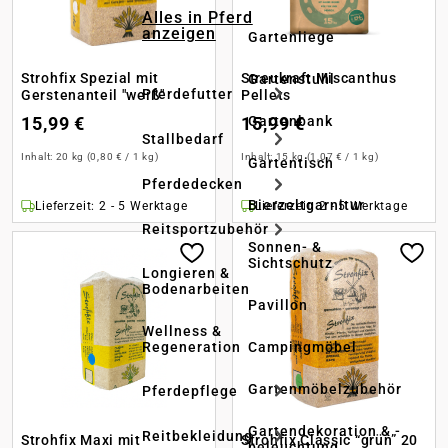
Alles in Pferd
anzeigen
Gartenliege
Strohfix Spezial mit
Streukraft Miscanthus
Gartenstuhl
Pferdefutter
Gerstenanteil "weiß"
Pellets
15,99 €
15,99 €
Gartenbank
Stallbedarf
Inhalt:
20 kg
(0,80 € / 1 kg)
Inhalt:
15 kg
(1,07 € / 1 kg)
Gartentisch
Pferdedecken
Bierzeltgarnitur
Lieferzeit: 2 - 5 Werktage
Lieferzeit: 2 - 5 Werktage
Reitsportzubehör
Sonnen- &
Sichtschutz
Longieren &
Bodenarbeiten
Pavillon
Wellness &
Regeneration
Campingmöbel
Gartenmöbelzubehör
Pferdepflege
Gartendekoration & -
Reitbekleidung
Strohfix Maxi mit
Strohfix Classic “grün” 20
beleuchtung