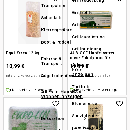
Grillabdeckung
Trampoline
Grillkohle
Schaukeln
Grillanzünder
Klettergerüste
Grillausrüstung
Boot & Paddel
Grillreinigung
Equi-Streu 12 kg
AUBIOSE Hanfeinstreu
ohne Eukalyptus für
Fahrrad &
Pferde 20 kg
Transport
Alles in
10,99 €
19,99 €
Erde
anzeigen
Angelzubehör
Inhalt:
12 kg
(0,92 € / 1 kg)
Inhalt:
20 kg
(1,00 € / 1 kg)
Torffreie
Lieferzeit: 2 - 5 Werktage
Lieferzeit: 2 - 5 Werktage
Alles in Haus &
Erde
Wohnen anzeigen
Blumenerde
Spezialerde
Dekoration
Gemüseerde