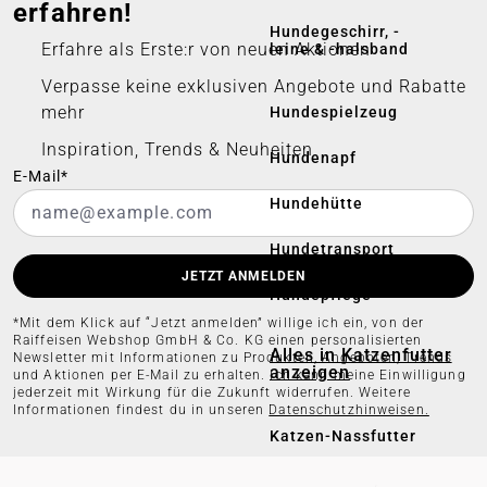
erfahren!
Hundegeschirr, -
Erfahre als Erste:r von neuen Aktionen
leine & -halsband
Verpasse keine exklusiven Angebote und Rabatte
mehr
Hundespielzeug
Inspiration, Trends & Neuheiten
Hundenapf
E-Mail*
Hundehütte
Hundetransport
JETZT ANMELDEN
Hundepflege
*Mit dem Klick auf “Jetzt anmelden” willige ich ein, von der
Raiffeisen Webshop GmbH & Co. KG einen personalisierten
Alles in Katzenfutter
Newsletter mit Informationen zu Produkten, Angeboten, Trends
anzeigen
und Aktionen per E-Mail zu erhalten. Ich kann meine Einwilligung
jederzeit mit Wirkung für die Zukunft widerrufen. Weitere
Informationen findest du in unseren
Datenschutzhinweisen.
Katzen-Nassfutter