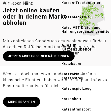
Wir leben Nähe
Katzen-Trockenfutter
Jetzt online kaufen
oder in deinem Markt
Katzenleckerlis
abholen
Katze VET Diäten und
Nahrungsergänzungsmittel
Mit zahlreichen Standorten deutschlandweit findest
Alles in
du deinen Raiffeisenmarkt auch in deiner Nähe.
Katzenzubehör
anzeigen
Deutschlandweit stationäre Märkte
JETZT MARKT IN DEINER NÄHE FINDEN
Lieferung in deinen Wunschmarkt
Kratzbaum
Persönliche Beratung vor Ort
Wenn es doch mal etwas anderes sein darf als
Katzenklo &
Katzenstreu
Online bestellen – regional abholen
klassische Einstreu, haben wir hier ein paar Infos zu
Einstreualternativen für dich:
Katzenspielzeug
Katzenbett
MEHR ERFAHREN
Katzentransport