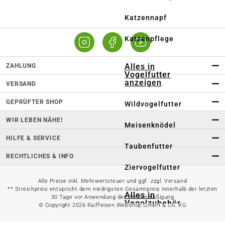
Katzennapf
Katzenpflege
Alles in
ZAHLUNG
Vogelfutter
anzeigen
VERSAND
GEPRÜFTER SHOP
Wildvogelfutter
WIR LEBEN NÄHE!
Meisenknödel
HILFE & SERVICE
Taubenfutter
RECHTLICHES & INFO
Ziervogelfutter
Alle Preise inkl. Mehrwertsteuer und ggf. zzgl. Versand
** Streichpreis entspricht dem niedrigsten Gesamtpreis innerhalb der letzten
Alles in
30 Tage vor Anwendung der Preisermäßigung
Vogelzubehör
© Copyright 2026 Raiffeisen Webshop GmbH & Co. KG
anzeigen