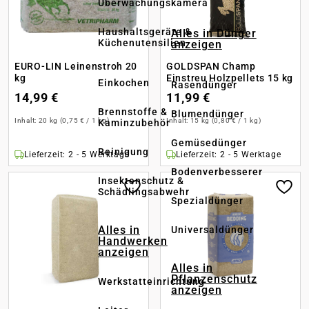
Überwachungskamera
Haushaltsgeräte &
Alles in Dünger
Küchenutensilien
anzeigen
EURO-LIN Leinenstroh 20
GOLDSPAN Champ
kg
Einstreu Holzpellets 15 kg
Einkochen
Rasendünger
14,99 €
11,99 €
Brennstoffe &
Blumendünger
Inhalt:
20 kg
(0,75 € / 1 kg)
Inhalt:
15 kg
(0,80 € / 1 kg)
Kaminzubehör
Gemüsedünger
Reinigung
Lieferzeit: 2 - 5 Werktage
Lieferzeit: 2 - 5 Werktage
Bodenverbesserer
Insektenschutz &
Schädlingsabwehr
Spezialdünger
Alles in
Universaldünger
Handwerken
anzeigen
Alles in
Pflanzenschutz
Werkstatteinrichtung
anzeigen