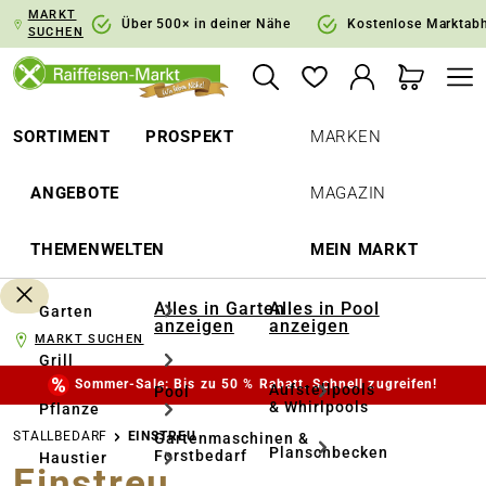
MARKT
springen
Zur Hauptnavigation springen
Über 500× in deiner Nähe
Kostenlose Marktab
SUCHEN
SORTIMENT
PROSPEKT
MARKEN
ANGEBOTE
MAGAZIN
THEMENWELTEN
MEIN MARKT
Alles in Garten
Alles in Pool
Garten
anzeigen
anzeigen
MARKT SUCHEN
Grill
Sommer-Sale: Bis zu 50 % Rabatt. Schnell zugreifen!
Aufstellpools
Pool
& Whirlpools
Pflanze
STALLBEDARF
EINSTREU
Gartenmaschinen &
Planschbecken
Forstbedarf
Haustier
Einstreu