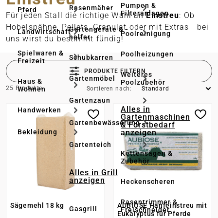
Pumpen &
Rasenmäher
Pferd
Filteranlagen
Für jeden Stall die richtige Wahl an
Einstreu
: Ob
Hobelspähne, Pellets, Granulat oder mit Extras - bei
Gartengeräte & -
Landwirtschaft
Poolreinigung
helfer
uns wirst du bestimmt fündig!
Spielwaren &
Poolheizungen
Schubkarren
Freizeit
PRODUKTE FILTERN
Weiteres
Gartenmöbel
Haus &
Poolzubehör
25 Produkte
Wohnen
Sortieren nach:
Gartenzaun
Alles in
Handwerken
Gartenmaschinen
Gartenbewässerung
& Forstbedarf
anzeigen
Bekleidung
Gartenteich
Kettensägen &
Zubehör
Alles in Grill
anzeigen
Heckenscheren
Rasentrimmer &
Sägemehl 18 kg
AUBIOSE Hanfeinstreu mit
Gasgrill
Freischneider
Eukalyptus für Pferde