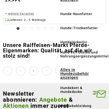
+
weitere Varianten
Hunde-Nassfutter
Lieferzeit: 2 - 5 Werktage
Hunde-Trockenfutter
Hundeleckerlis
Unsere Raiffeisen-Markt Pferde-
Eigenmarken: Qualität, auf die wir
Hund VET Diäten und
stolz sind!
Nahrungsergänzungsmittel
Alles in
Hundezubehör
anzeigen
Hundebett &
Hundedecke
Newsletter
abonnieren:
Angebote
&
Aktionen
immer zuerst
Hundebekleidung