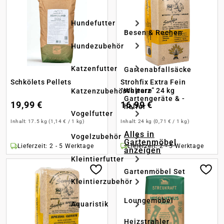
Hundefutter
Besen & Rechen
Hundezubehör
Katzenfutter
Gartenabfallsäcke
Schkölets Pellets
Strohfix Extra Fein
“schwarz” 24 kg
Weitere
Katzenzubehör
Gartengeräte & -
19,99 €
16,99 €
helfer
Vogelfutter
Inhalt:
17.5 kg
(1,14 € / 1 kg)
Inhalt:
24 kg
(0,71 € / 1 kg)
Alles in
Vogelzubehör
Gartenmöbel
Lieferzeit: 2 - 5 Werktage
Lieferzeit: 2 - 5 Werktage
anzeigen
Kleintierfutter
Gartenmöbel Set
Kleintierzubehör
Loungemöbel
Aquaristik
Heizstrahler