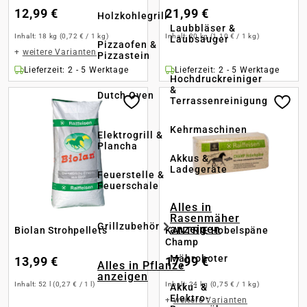
12,99 €
21,99 €
Holzkohlegrill
Laubbläser &
Inhalt:
18 kg
(0,72 € / 1 kg)
Inhalt:
20 kg
(1,10 € / 1 kg)
Laubsauger
Pizzaofen &
+
weitere Varianten
Pizzastein
Lieferzeit: 2 - 5 Werktage
Lieferzeit: 2 - 5 Werktage
Hochdruckreiniger
&
Dutch Oven
Terrassenreinigung
Kehrmaschinen
Elektrogrill &
Plancha
Akkus &
Ladegeräte
Feuerstelle &
Feuerschale
Alles in
Rasenmäher
Grillzubehör
anzeigen
Biolan Strohpellets
KANTRIE Hobelspäne
Champ
Mähroboter
13,99 €
17,99 €
Alles in Pflanze
anzeigen
Inhalt:
52 l
(0,27 € / 1 l)
Inhalt:
24 kg
(0,75 € / 1 kg)
Akku- &
Elektro-
+
weitere Varianten