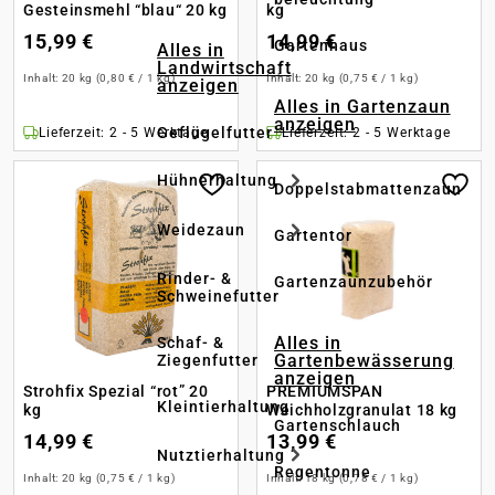
Gesteinsmehl “blau“ 20 kg
kg
15,99 €
14,99 €
Gartenhaus
Alles in
Landwirtschaft
Inhalt:
20 kg
(0,80 € / 1 kg)
Inhalt:
20 kg
(0,75 € / 1 kg)
anzeigen
Alles in Gartenzaun
anzeigen
Geflügelfutter
Lieferzeit: 2 - 5 Werktage
Lieferzeit: 2 - 5 Werktage
Hühnerhaltung
Doppelstabmattenzaun
Weidezaun
Gartentor
Rinder- &
Gartenzaunzubehör
Schweinefutter
Alles in
Schaf- &
Gartenbewässerung
Ziegenfutter
anzeigen
Strohfix Spezial “rot” 20
PREMIUMSPAN
Kleintierhaltung
kg
Weichholzgranulat 18 kg
Gartenschlauch
14,99 €
13,99 €
Nutztierhaltung
Regentonne
Inhalt:
20 kg
(0,75 € / 1 kg)
Inhalt:
18 kg
(0,78 € / 1 kg)