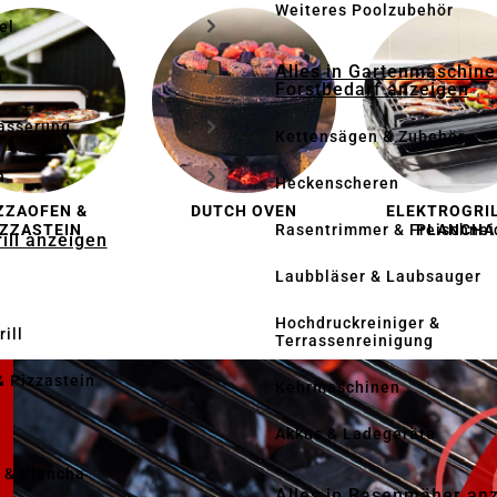
Weiteres Poolzubehör
el
Alles in Gartenmaschine
n
Forstbedarf anzeigen
ässerung
Kettensägen & Zubehör
h
Heckenscheren
ZZAOFEN &
DUTCH OVEN
ELEKTROGRIL
Rasentrimmer & Freischnei
IZZASTEIN
PLANCHA
rill anzeigen
Laubbläser & Laubsauger
Hochdruckreiniger &
ill
Terrassenreinigung
& Pizzastein
Kehrmaschinen
n
Akkus & Ladegeräte
l & Plancha
Alles in Rasenmäher an