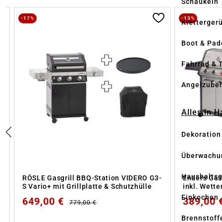
Schaukeln
Produktgalerie überspringen
-17%
-13%
Kletterger
Boot & Pad
Fahrrad & 
Angelzube
Alles in 
Dekoration
Überwachu
Haushaltsg
RÖSLE Gasgrill BBQ-Station VIDERO G3-
Enders Gas
S Vario+ mit Grillplatte & Schutzhülle
inkl. Wette
Einkochen
649,00 €
389,00 
779,00 €
Brennstoff