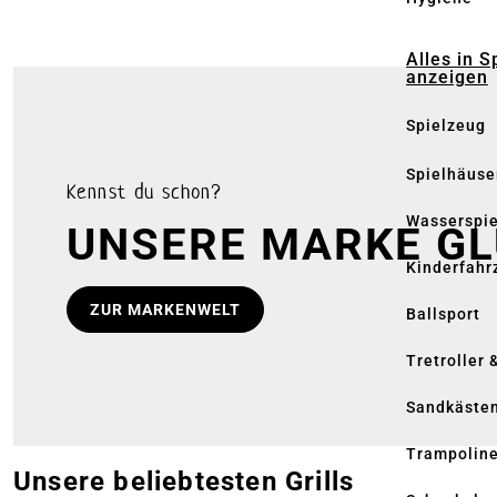
Alles in S
anzeigen
Spielzeug
Spielhäuse
Kennst du schon?
Wasserspi
UNSERE MARKE G
Kinderfahr
ZUR MARKENWELT
Ballsport
Tretroller 
Sandkäste
Trampolin
Unsere beliebtesten Grills