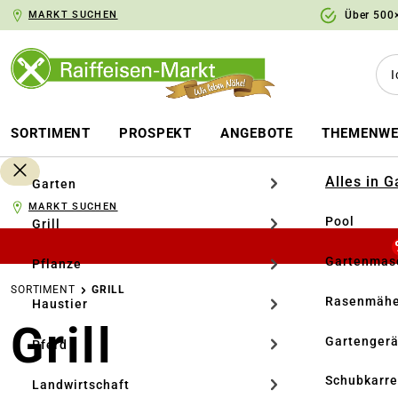
MARKT SUCHEN
Über 500×
springen
Zur Hauptnavigation springen
SORTIMENT
PROSPEKT
ANGEBOTE
THEMENWE
Alles in 
Garten
MARKT SUCHEN
Pool
Grill
Gartenmasc
Pflanze
SORTIMENT
GRILL
Rasenmähe
Haustier
Grill
Gartengerä
Pferd
Schubkarr
Landwirtschaft