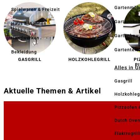
Gartenmöb
Spielwaren & Freizeit
Gartenzau
Haus & Wohnen
Gartenbew
Handwerken
Gartenteic
Bekleidung
GASGRILL
HOLZKOHLEGRILL
PI
P
Alles in G
Gasgrill
Aktuelle Themen & Artikel
Holzkohlegr
Pizzaofen 
Dutch Ove
Elektrogril