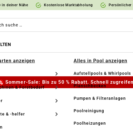
 in deiner Nähe
Kostenlose Marktabholung
Persönlicher
LTEN
Garten anzeigen
Alles in Pool anzeigen
Aufstellpools & Whirlpools
Sommer-Sale: Bis zu 50 % Rabatt. Schnell zugreifen
Planschbecken
hinen & Forstbedarf
Pumpen & Filteranlagen
r
Poolreinigung
te & -helfer
Poolheizungen
en