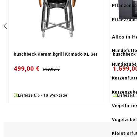
Pflanzensc
Pflanzzube
Alles in 
Hundefutte
buschbeck Keramikgrill Kamado XL Set
buschbeck
Hundezube
499,00 €
1.599,0
599,00 €
Katzenfutt
Katzenzub
Lieferzeit: 5 - 10 Werktage
Lieferzeit
Vogelfutte
Vogelzube
Kleintierfu