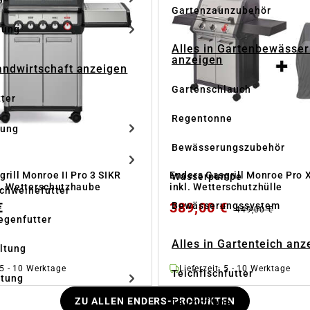
Gartenzaunzubehör
dung
Alles in Gartenbewässe
anzeigen
Landwirtschaft anzeigen
Gartenschlauch
tter
Regentonne
tung
Bewässerungszubehör
rill Monroe II Pro 3 SIKR
Enders Gasgrill Monroe Pro 
Wasserpumpe
. Wetterschutzhaube
inkl. Wetterschutzhülle
Schweinefutter
€
389,00 €
Bewässerungssystem
449,00 €
iegenfutter
Alles in Gartenteich anz
altung
: 5 - 10 Werktage
Lieferzeit: 5 - 10 Werktage
Teichfischfutter
ltung
ZU ALLEN ENDERS-PRODUKTEN
Teichpflege