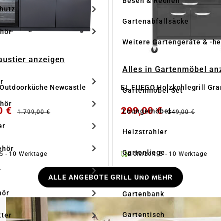
Besen & Rechen
hutz
Gartenabfallsäcke
hör
Weitere Gartengeräte & -he
Haustier anzeigen
Alles in Gartenmöbel an
r
 Outdoorküche Newcastle
EL FUEGO Holzkohlegrill Gra
Gartenmöbel Set
hör
0 €
299,00 €
Loungemöbel
1.799,00 €
349,00 €
er
Heizstrahler
ehör
Gartenliege
: 5 - 10 Werktage
Lieferzeit: 5 - 10 Werktage
r
Gartenstuhl
ALLE ANGEBOTE GRILL UND MEHR
hör
Gartenbank
Gartentisch
tter