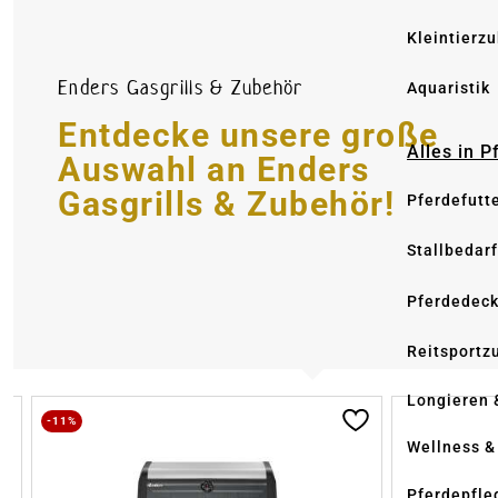
Kleintierz
Enders Gasgrills & Zubehör
Aquaristik
Entdecke unsere große
Alles in 
Auswahl an Enders
Gasgrills & Zubehör!
Pferdefutt
Stallbedarf
Pferdedec
Reitsportz
Longieren 
Produktgalerie überspringen
-11%
Wellness &
Pferdepfle