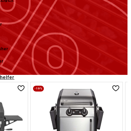
r
äher
er
-helfer
-19%