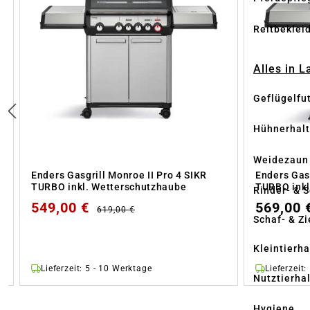
Reitbeklei
Alles in 
Geflügelfu
Hühnerhal
Weidezaun
Enders Gasgrill Monroe II Pro 4 SIKR
Enders Gasg
TURBO inkl. Wetterschutzhaube
TURBO inkl
Rinder- & 
549,00 €
569,00 
619,00 €
Schaf- & Z
Kleintierh
Lieferzeit: 5 - 10 Werktage
Lieferzeit
Nutztierha
Hygiene