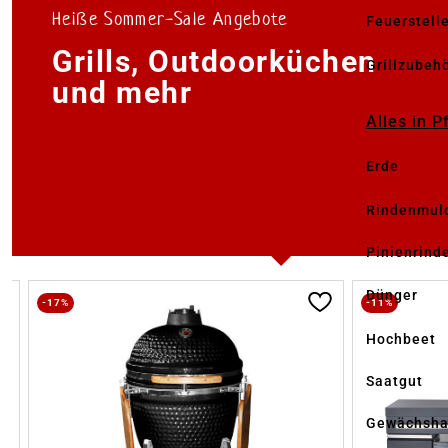
Heiße Sommer-Sale Angebote
Feuerstell
Grills, Outdoorküchen
Grillzubeh
und mehr
Alles in 
Erde
Rindenmul
Pinienrind
Produktgalerie überspringen
Dünger
-17%
-11%
Hochbeet
Saatgut
Gewächsha