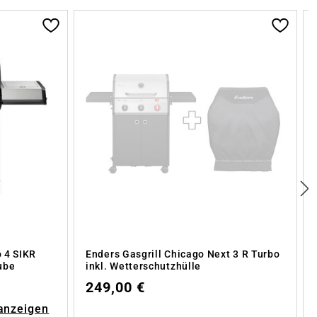
n
o 4 SIKR
Enders Gasgrill Chicago Next 3 R Turbo
ube
inkl. Wetterschutzhülle
249,00 €
 anzeigen