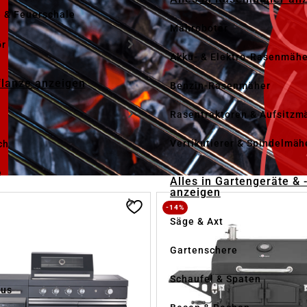
e & Feuerschale
Mähroboter
ör
Akku- & Elektro-Rasenmähe
Pflanze anzeigen
Benzin-Rasenmäher
Rasentraktoren & Aufsitzm
Vertikutierer & Spindelmäh
ch
e
Alles in Gartengeräte & 
anzeigen
-14%
Säge & Axt
Gartenschere
Schaufel & Spaten
us