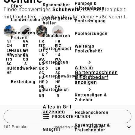
Pumpen &
Rasenmäher
Pferd
Filteranlagen
Finde hochwertiges
Schuhwerk
, das Langlebigkeit
mit höchstem Tragekomfort für deine Füße vereint.
Gartengeräte & -
Landwirtschaft
Poolreinigung
helfer
Spielwaren &
Poolheizungen
Schubkarren
Freizeit
SI
GA
FR
FR
Weiteres
CH
RT
EIZ
EIZ
Gartenmöbel
Haus &
ER
EN
EIT
EIT
Poolzubehör
Wohnen
HE
CL
- &
- &
ITS
OG
WA
WA
Gartenzaun
SC
S
ND
ND
Alles in
Handwerken
HU
ER
ER
Gartenmaschinen
HE
SC
SC
Gartenbewässerung
& Forstbedarf
HU
HU
anzeigen
Bekleidung
HE
HE
HE
DA
Gartenteich
RR
ME
Kettensägen &
EN
N
Zubehör
Alles in Grill
anzeigen
Heckenscheren
PRODUKTE FILTERN
Rasentrimmer &
182 Produkte
Sortieren nach:
Gasgrill
Freischneider