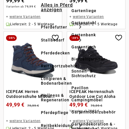
99,99 €
59,99 €
Alles in Pferd
Varianten ab
79,99 €
anzeigen
Gartenliege
+
weitere Varianten
+
weitere Varianten
Gartenstuhl
Lieferzeit: 2 - 5 Werktage
Lieferzeit: 2 - 5 Werktage
Pferdefutter
Gartenbank
-38%
-38%
Stallbedarf
Gartentisch
Pferdedecken
Bierzeltgarnitur
Reitsportzubehör
Sonnen- &
Sichtschutz
Longieren &
Bodenarbeiten
Pavillon
ICEPEAK Herren
ICEPEAK Herrenschuh
Wellness &
Outdoorschuhe Midcut
Outdoor Low Cut Aloha
Regeneration
Campingmöbel
Ansio
49,99 €
49,99 €
79,99 €
79,99 €
Varianten ab
39,99 €
Gartenmöbelzubehör
Pferdepflege
+
weitere Varianten
+
weitere Varianten
Gartendekoration & -
Reitbekleidung
beleuchtung
Lieferzeit: 2 - 5 Werktage
Lieferzeit: 2 - 5 Werktage