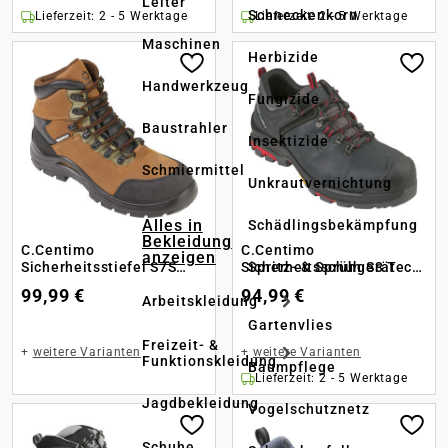
Leiter
Schneckenkorn
Lieferzeit: 2 - 5 Werktage
Lieferzeit: 2 - 5 Werktage
Maschinen
Herbizide
Handwerkzeug
Fungizide
Baustrahler
Insektizide
Schmiermittel
Unkrautvernichtung
Alles in
Schädlingsbekämpfung
Bekleidung
C.Centimo
C.Centimo
anzeigen
Spritz- & Sprühgerät
Sicherheitsstiefel S7S
Sicherheitsschuh S3 Tech
Tough 500
500 low
99,99 €
94,99 €
Arbeitskleidung
Gartenvlies
Freizeit- &
+
weitere Varianten
+
weitere Varianten
Funktionskleidung
Baumpflege
Lieferzeit: 2 - 5 Werktage
Jagdbekleidung
Vogelschutznetz
Schuhe