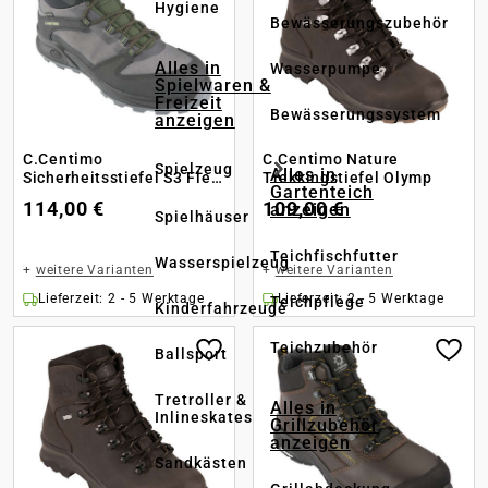
Hygiene
Bewässerungszubehör
Alles in
Wasserpumpe
Spielwaren &
Freizeit
Bewässerungssystem
anzeigen
C.Centimo
C.Centimo Nature
Spielzeug
Alles in
Sicherheitsstiefel S3 Flex
Trekkingstiefel Olymp
Gartenteich
Star 500
114,00 €
109,00 €
anzeigen
Spielhäuser
Teichfischfutter
Wasserspielzeug
+
weitere Varianten
+
weitere Varianten
Lieferzeit: 2 - 5 Werktage
Lieferzeit: 2 - 5 Werktage
Teichpflege
Kinderfahrzeuge
Teichzubehör
Ballsport
Tretroller &
Alles in
Inlineskates
Grillzubehör
anzeigen
Sandkästen