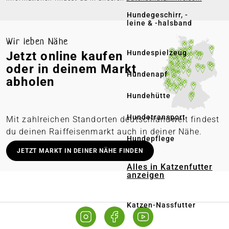
Hundegeschirr, -
leine & -halsband
Wir leben Nähe
Hundespielzeug
Jetzt online kaufen
oder in deinem Markt
Hundenapf
abholen
Hundehütte
Hundetransport
Mit zahlreichen Standorten deutschlandweit findest
du deinen Raiffeisenmarkt auch in deiner Nähe.
Hundepflege
Deutschlandweit stationäre Märkte
JETZT MARKT IN DEINER NÄHE FINDEN
Lieferung in deinen Wunschmarkt
Alles in Katzenfutter
anzeigen
Persönliche Beratung vor Ort
Online bestellen – regional abholen
Katzen-Nassfutter