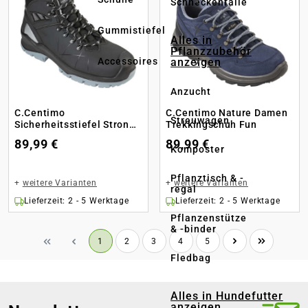
Schneckenfalle
Gummistiefel
Alles in
Pflanzzubehör
anzeigen
Accessoires
Anzucht
C.Centimo
C.Centimo Nature Damen
Streuwagen
Sicherheitsstiefel Strong
Trekkingschuh Fun
S3 500
89,99 €
89,99 €
Komposter
Pflanztisch & -
+
weitere Varianten
+
weitere Varianten
regal
Lieferzeit: 2 - 5 Werktage
Lieferzeit: 2 - 5 Werktage
Pflanzenstütze
& -binder
Seite
Seite
Seite
Seite
Seite
1
2
3
4
5
Fledbag
Alles in Hundefutter
anzeigen