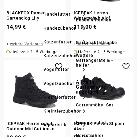
BLACKFOX Damen
ICEPEAK Herren
Hundefutter
Gartenclog Lily
Winterschuh Alofi
Besen & Rechen
14,99 €
119,00 €
Hundezubehör
Katzenfutter
Gartenabfallsäcke
+
weitere Varianten
+
weitere Varianten
Lieferzeit: 2 - 5 Werktage
Lieferzeit: 2 - 5 Werktage
Weitere
Katzenzubehör
Gartengeräte & -
helfer
Vogelfutter
Alles in
Vogelzubehör
Gartenmöbel
anzeigen
Kleintierfutter
Gartenmöbel Set
Kleintierzubehör
Loungemöbel
ICEPEAK Herrenschuh
ICEPEAK Herren Slipper
Aquaristik
Outdoor Mid Cut Ansio
Aksu
Heizstrahler