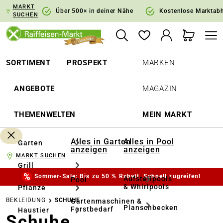
MARKT
springen
Zur Hauptnavigation springen
Über 500× in deiner Nähe
Kostenlose Marktab
SUCHEN
SORTIMENT
PROSPEKT
MARKEN
ANGEBOTE
MAGAZIN
THEMENWELTEN
MEIN MARKT
Alles in Garten
Alles in Pool
Garten
anzeigen
anzeigen
MARKT SUCHEN
Grill
Sommer-Sale: Bis zu 50 % Rabatt. Schnell zugreifen!
Aufstellpools
Pool
& Whirlpools
Pflanze
BEKLEIDUNG
SCHUHE
Gartenmaschinen &
Planschbecken
Forstbedarf
Haustier
Schuhe