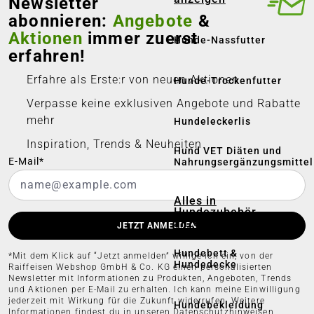
Newsletter
abonnieren:
Angebote
&
Aktionen
immer zuerst
Hunde-Nassfutter
erfahren!
Erfahre als Erste:r von neuen Aktionen
Hunde-Trockenfutter
Verpasse keine exklusiven Angebote und Rabatte
mehr
Hundeleckerlis
Inspiration, Trends & Neuheiten
Hund VET Diäten und
E-Mail*
Nahrungsergänzungsmittel
Alles in
Hundezubehör
anzeigen
JETZT ANMELDEN
Hundebett &
*Mit dem Klick auf “Jetzt anmelden” willige ich ein, von der
Hundedecke
Raiffeisen Webshop GmbH & Co. KG einen personalisierten
Newsletter mit Informationen zu Produkten, Angeboten, Trends
und Aktionen per E-Mail zu erhalten. Ich kann meine Einwilligung
jederzeit mit Wirkung für die Zukunft widerrufen. Weitere
Hundebekleidung
Informationen findest du in unseren
Datenschutzhinweisen.