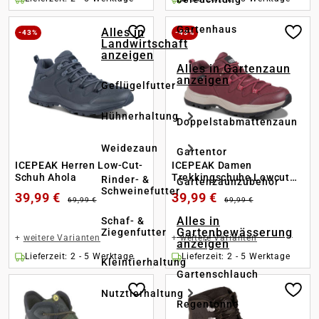
Gartenhaus
Alles in
-43%
-43%
Landwirtschaft
anzeigen
Alles in Gartenzaun
anzeigen
Geflügelfutter
Hühnerhaltung
Doppelstabmattenzaun
Weidezaun
Gartentor
ICEPEAK Herren Low-Cut-
ICEPEAK Damen
Schuh Ahola
Trekkingschuhe Lowcut
Rinder- &
Gartenzaunzubehör
Ahola
Schweinefutter
39,99 €
39,99 €
69,99 €
69,99 €
Alles in
Schaf- &
Gartenbewässerung
Ziegenfutter
+
weitere Varianten
+
weitere Varianten
anzeigen
Lieferzeit: 2 - 5 Werktage
Lieferzeit: 2 - 5 Werktage
Kleintierhaltung
Gartenschlauch
Nutztierhaltung
Regentonne