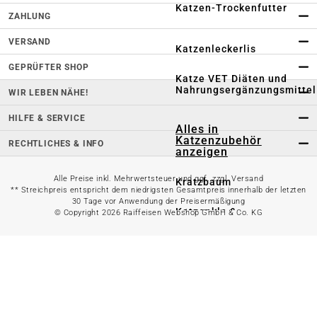
Katzen-Trockenfutter
ZAHLUNG
VERSAND
Katzenleckerlis
GEPRÜFTER SHOP
Katze VET Diäten und
Nahrungsergänzungsmittel
WIR LEBEN NÄHE!
HILFE & SERVICE
Alles in
Katzenzubehör
RECHTLICHES & INFO
anzeigen
Alle Preise inkl. Mehrwertsteuer und ggf. zzgl. Versand
Kratzbaum
** Streichpreis entspricht dem niedrigsten Gesamtpreis innerhalb der letzten
30 Tage vor Anwendung der Preisermäßigung
Katzenklo &
© Copyright 2026 Raiffeisen Webshop GmbH & Co. KG
Katzenstreu
Katzenspielzeug
Katzenbett
Katzentransport