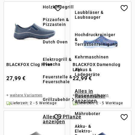
Holzkohlegrill
Laubbläser &
Laubsauger
Pizzaofen &
Pizzastein
Hochdruckreiniger
&
Dutch Oven
Terrassenreinigung
Kehrmaschinen
Elektrogrill &
Plancha
BLACKFOX Clog River
BLACKFOX Damenclog
Akkus &
Lily
Ladegeräte
Feuerstelle &
27,99 €
22,99 €
Feuerschale
Alles in
Rasenmäher
+
weitere Varianten
+
weitere Varianten
Grillzubehör
anzeigen
Lieferzeit: 2 - 5 Werktage
Lieferzeit: 2 - 5 Werktage
Mähroboter
Alles in Pflanze
anzeigen
Akku- &
Elektro-