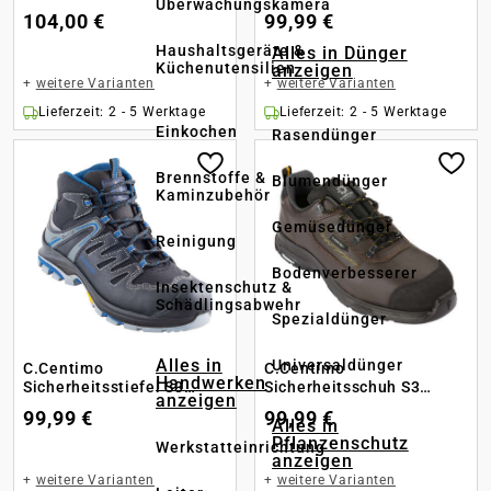
Überwachungskamera
500
104,00 €
99,99 €
Haushaltsgeräte &
Alles in Dünger
Küchenutensilien
anzeigen
+
weitere Varianten
+
weitere Varianten
Lieferzeit: 2 - 5 Werktage
Lieferzeit: 2 - 5 Werktage
Einkochen
Rasendünger
Brennstoffe &
Blumendünger
Kaminzubehör
Gemüsedünger
Reinigung
Bodenverbesserer
Insektenschutz &
Schädlingsabwehr
Spezialdünger
Alles in
Universaldünger
C.Centimo
C.Centimo
Handwerken
Sicherheitsstiefel S3
Sicherheitsschuh S3
anzeigen
Sport 501
Resist 501 low
99,99 €
99,99 €
Alles in
Pflanzenschutz
Werkstatteinrichtung
anzeigen
+
weitere Varianten
+
weitere Varianten