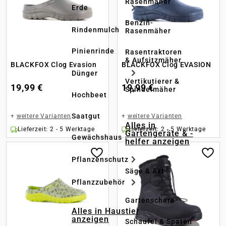
Rasenmäher
Erde
Benzin-
Rindenmulch
Rasenmäher
Pinienrinde
Rasentraktoren
& Aufsitzmäher
BLACKFOX Clog Evasion
BLACKFOX Clog EVASION
Dünger
Vertikutierer &
19,99 €
19,99 €
Spindelmäher
Hochbeet
Saatgut
+
weitere Varianten
+
weitere Varianten
Alles in
Lieferzeit: 2 - 5 Werktage
Lieferzeit: 2 - 5 Werktage
Gartengeräte & -
Gewächshaus
helfer anzeigen
Pflanzenschutz
Säge & Axt
Pflanzzubehör
Gartenschere
Alles in Haustier
anzeigen
Schaufel & Spaten