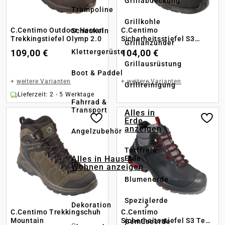
Grillabdeckung
Trampoline
Grillkohle
C.Centimo Outdoor Herren
C.Centimo
Schaukeln
Trekkingstiefel Olymp 2.0
Sicherheitsstiefel S3
Grillanzünder
Resist 501 high
Klettergerüste
109,00 €
104,00 €
Grillausrüstung
Boot & Paddel
+
weitere Varianten
+
weitere Varianten
Grillreinigung
Lieferzeit: 2 - 5 Werktage
Fahrrad &
Transport
Alles in
Erde
anzeigen
Angelzubehör
Torffreie
Alles in Haus &
Erde
Wohnen anzeigen
Blumenerde
Spezialerde
Dekoration
C.Centimo Trekkingschuh
C.Centimo
Mountain
Sicherheitsstiefel S3 Tech
Gemüseerde