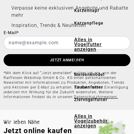
Verpasse keine exklusiven Angebote und Rabatte
Katzennapf
mehr
Katzenpflege
Inspiration, Trends & Neuheiten
E-Mail*
Alles in
Vogelfutter
anzeigen
JETZT ANMELDEN
Wildvogelfutter
*Mit dem Klick auf “Jetzt anmelden” willige ich ein, von der
Meisenknödel
Raiffeisen Webshop GmbH & Co. KG einen personalisierten
Newsletter mit Informationen zu Produkten, Angeboten, Trends
Taubenfutter
und Aktionen per E-Mail zu erhalten. Ich kann meine Einwilligung
jederzeit mit Wirkung für die Zukunft widerrufen. Weitere
Informationen findest du in unseren
Datenschutzhinweisen.
Ziervogelfutter
Alles in
Vogelzubehör
Wir leben Nähe
anzeigen
Jetzt online kaufen