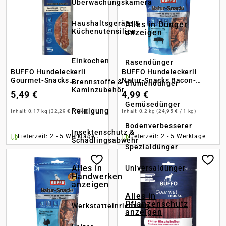
Überwachungskamera
Haushaltsgeräte &
Alles in Dünger
Küchenutensilien
anzeigen
Einkochen
Rasendünger
BUFFO Hundeleckerli
BUFFO Hundeleckerli
Gourmet-Snacks
Natur-Snacks Bacon-
Brennstoffe &
Blumendünger
Hähnchenfilets mit
Medaillons
Kaminzubehör
5,49 €
4,99 €
Kaurolle XXL
Gemüsedünger
Reinigung
Inhalt:
0.17 kg
(32,29 € / 1 kg)
Inhalt:
0.2 kg
(24,95 € / 1 kg)
Bodenverbesserer
Insektenschutz &
Lieferzeit: 2 - 5 Werktage
Lieferzeit: 2 - 5 Werktage
Schädlingsabwehr
Spezialdünger
Alles in
Universaldünger
Handwerken
anzeigen
Alles in
Pflanzenschutz
Werkstatteinrichtung
anzeigen