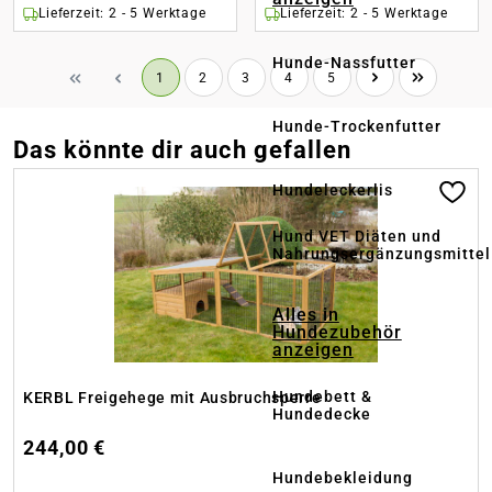
Lieferzeit: 2 - 5 Werktage
Lieferzeit: 2 - 5 Werktage
Hunde-Nassfutter
Seite
Seite
Seite
Seite
Seite
1
2
3
4
5
Hunde-Trockenfutter
Das könnte dir auch gefallen
Produktgalerie überspringen
Hundeleckerlis
Hund VET Diäten und
Nahrungsergänzungsmittel
Alles in
Hundezubehör
anzeigen
Hundebett &
KERBL Freigehege mit Ausbruchsperre
Hundedecke
244,00 €
Hundebekleidung