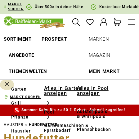
MARKT
springen
Zur Hauptnavigation springen
Über 500× in deiner Nähe
Kostenlose Marktab
SUCHEN
SORTIMENT
PROSPEKT
MARKEN
ANGEBOTE
MAGAZIN
THEMENWELTEN
MEIN MARKT
Alles in Garten
Alles in Pool
Garten
anzeigen
anzeigen
MARKT SUCHEN
Grill
Sommer-Sale: Bis zu 50 % Rabatt. Schnell zugreifen!
Aufstellpools
Pool
& Whirlpools
Pflanze
HAUSTIER
HUNDEFUTTER
Gartenmaschinen &
Planschbecken
Forstbedarf
Haustier
Hundefutter