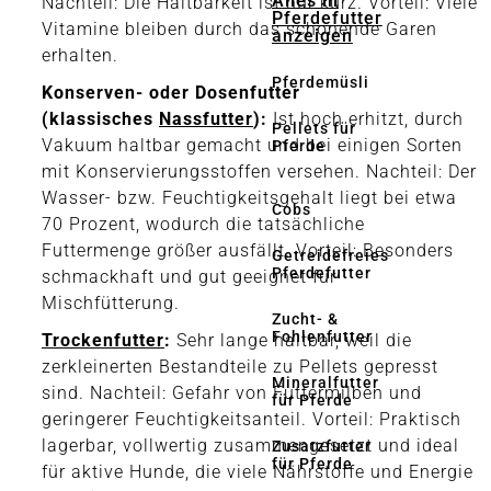
Alles in
Nachteil: Die Haltbarkeit ist nur kurz. Vorteil: Viele
Pferdefutter
Vitamine bleiben durch das schonende Garen
anzeigen
erhalten.
Pferdemüsli
Konserven- oder Dosenfutter
(klassisches
Nassfutter
):
Ist hoch erhitzt, durch
Pellets für
Vakuum haltbar gemacht und bei einigen Sorten
Pferde
mit Konservierungsstoffen versehen. Nachteil: Der
Wasser- bzw. Feuchtigkeitsgehalt liegt bei etwa
Cobs
70 Prozent, wodurch die tatsächliche
Futtermenge größer ausfällt. Vorteil: Besonders
Getreidefreies
Pferdefutter
schmackhaft und gut geeignet für
Mischfütterung.
Zucht- &
Fohlenfutter
Trockenfutter
:
Sehr lange haltbar, weil die
zerkleinerten Bestandteile zu Pellets gepresst
Mineralfutter
sind. Nachteil: Gefahr von Futtermilben und
für Pferde
geringerer Feuchtigkeitsanteil. Vorteil: Praktisch
lagerbar, vollwertig zusammengesetzt und ideal
Zusatzfutter
für Pferde
für aktive Hunde, die viele Nährstoffe und Energie