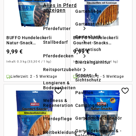
Alles in Pferd
anzeigen
Gartenliege
Gartenstuhl
Pferdefutter
Gartenbank
BUFFO Hundeleckerli
BUFFO Hundeleckerli
Stallbedarf
Natur-Snack
Gourmet-Snacks
Rinderwürstchen
Hähnchenfilets mit
Gartentisch
9,99 €
9,99 €
Kaustangen
Pferdedecken
Bierzeltgarnitur
Inhalt:
0.3 kg
(33,30 € / 1 kg)
Inhalt:
0.5 kg
(19,98 € / 1 kg)
Reitsportzubehör
Sonnen- &
Lieferzeit: 2 - 5 Werktage
Lieferzeit: 2 - 5 Werktage
Sichtschutz
Longieren &
Bodenarbeiten
Pavillon
Wellness &
Regeneration
Campingmöbel
Gartenmöbelzubehör
Pferdepflege
Gartendekoration & -
Reitbekleidung
beleuchtung