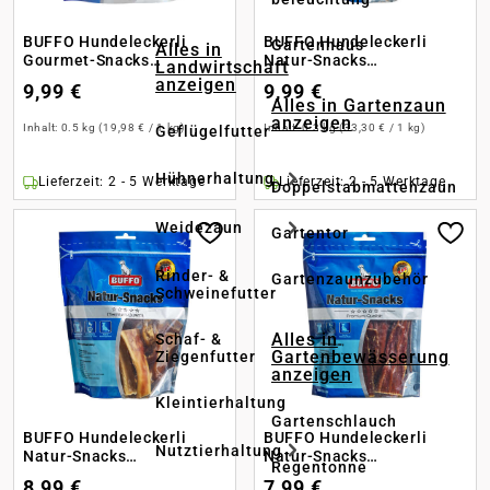
BUFFO Hundeleckerli
BUFFO Hundeleckerli
Gartenhaus
Alles in
Gourmet-Snacks
Natur-Snacks
Landwirtschaft
Hähnchenfiletstreifen
Rinderpansen
anzeigen
9,99 €
9,99 €
Alles in Gartenzaun
anzeigen
Inhalt:
0.5 kg
(19,98 € / 1 kg)
Inhalt:
0.3 kg
(33,30 € / 1 kg)
Geflügelfutter
Hühnerhaltung
Lieferzeit: 2 - 5 Werktage
Lieferzeit: 2 - 5 Werktage
Doppelstabmattenzaun
Weidezaun
Gartentor
Rinder- &
Gartenzaunzubehör
Schweinefutter
Alles in
Schaf- &
Gartenbewässerung
Ziegenfutter
anzeigen
Kleintierhaltung
Gartenschlauch
BUFFO Hundeleckerli
BUFFO Hundeleckerli
Nutztierhaltung
Natur-Snacks
Natur-Snacks
Regentonne
Rinderkopfhaut
Rinderschlundfleisch
8,99 €
7,99 €