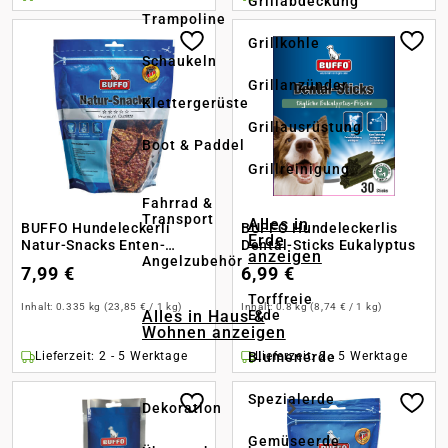
Grillabdeckung
Trampoline
Grillkohle
Schaukeln
Grillanzünder
Klettergerüste
Grillausrüstung
Boot & Paddel
Grillreinigung
Fahrrad &
Transport
Alles in
BUFFO Hundeleckerli
BUFFO Hundeleckerlis
Erde
Natur-Snacks Enten-
Dental-Sticks Eukalyptus
anzeigen
Angelzubehör
Schnitzel
7,99 €
6,99 €
Torffreie
Inhalt:
0.335 kg
(23,85 € / 1 kg)
Inhalt:
0.8 kg
(8,74 € / 1 kg)
Alles in Haus &
Erde
Wohnen anzeigen
Blumenerde
Lieferzeit: 2 - 5 Werktage
Lieferzeit: 2 - 5 Werktage
Spezialerde
Dekoration
Gemüseerde