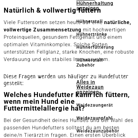
Hühnerhaltung
anzeigen
Natürlich & vollwertig füttern
Hühnerstall
Viele Futtersorten setzen heute auf eine
natürliche,
vollwertige Zusammensetzung
mit hochwertigen
Hühnertränke
Proteinquellen, gesundem Fettgehalt und einem
optimalen Vitaminkomplex. Solche Sorten
Hühnerfütterung
unterstützen Fellglanz, starke Knochen, eine robuste
Verdauung und ein stabiles Immunsystem.
Hühnerstall-
Zubehör
Diese Fragen werden uns häufiger zu Hundefutter
Alles in
gestellt:
Weidezaun
anzeigen
Welches Hundefutter kann ich füttern,
wenn mein Hund eine
Weidezaungerät
Futtermittelallergie hat?
Weidezaunpfahl
Bei der Gesundheit deines Hundes und der Wahl des
passenden Hundefutters solltest du am besten
Weidezaunzubehör
deine/n Tierärzt:in fragen. Einen ersten Überblick