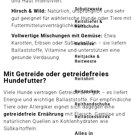
und Haut intensiviert.
Schutzweste
Hirsch & Wild:
Natürlich, ursprünglich und sehr
gut geeignet für wählerische Hunde oder Tiere mit
Reitstiefel &
Futtermittelunverträglichkeiten.
Reitschuhe
Vollwertige Mischungen mit Gemüse:
Etwa
Karotten, Erbsen oder Süßkartoffeln – sie liefern
Reithose
Ballaststoffe, Vitamine und unterstützen eine
Reitjacke &
gesunde Verdauung.
Reitweste
Mit Getreide oder getreidefreies
Reitshirt
Hundefutter?
Reitsocken
Viele Hunde vertragen Getreide sehr gut – es liefert
Energie und wichtige Ballaststoffe. Für empfindliche
Reithandschuhe
Tiere oder Allergiker eignet sich dagegen eine
getreidefreie Ernährung
mit Fleisch, Gemüse und
Reitaccessoires
natürlichen Quellen an Kohlenhydraten wie
Süßkartoffeln.
Alles in