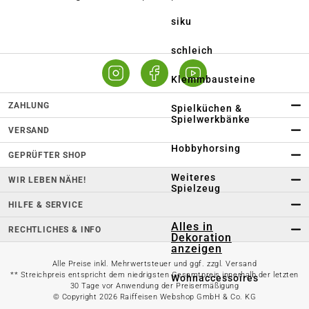
siku
schleich
Klemmbausteine
ZAHLUNG
Spielküchen &
Spielwerkbänke
VERSAND
Hobbyhorsing
GEPRÜFTER SHOP
Weiteres
WIR LEBEN NÄHE!
Spielzeug
HILFE & SERVICE
Alles in
RECHTLICHES & INFO
Dekoration
anzeigen
Alle Preise inkl. Mehrwertsteuer und ggf. zzgl. Versand
** Streichpreis entspricht dem niedrigsten Gesamtpreis innerhalb der letzten
Wohnaccessoires
30 Tage vor Anwendung der Preisermäßigung
© Copyright 2026 Raiffeisen Webshop GmbH & Co. KG
Weihnachtsdeko