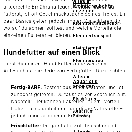
Alles in
Kleintierzubehör
artgerechte Ernährung legen. Welche Marke du
anzeigen
fütterst, ist oft Geschmackssache deines Tieres. Ein
paar Basics gelten jedoch immer. Wir erklären dir,
Kleintierstallzubehör
worauf du achten solltest und welche Vorteile die
einzelnen Futterarten bieten.
Kleintiertransport
Kleintierstall
Hundefutter auf einen Blick
Kleintierstreu
Gibst du deinem Hund Futter ohne weiteren
Aufwand, ist die Rede von Fertigfutter. Dazu zählen:
Alles in
Aquaristik
anzeigen
Fertig-BARF:
Besteht aus rohen Zutaten und ist
zunächst gefroren. Du taust es vor Gebrauch auf.
Fischfutter
Nachteil: Hier können Bakterien lauern. Vorteil:
Hoher Fleischanteil und natürliche Nährstoffe –
Aquarium-
jedoch ohne schonende Erhitzung.
Zubehör
Frischfutter:
Du garst alle Zutaten schonend.