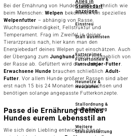
Alles in
Bei der Ernährung von Hunden läuft es ähnlich wie
Stallbedarf
anzeigen
beim Menschen:
Welpen
bekommen ein spezielles
Welpenfutter
– abhängig von Rasse,
Einstreu
Wuchsgeschwindigkeit, Fellstruktur und
Temperament. Frag im Zweifel in deiner
Stall ausmisten
Tierarzpraxis nach, hier kann man den
Energiebedarf deines Welpen gut einschätzen. Auch
Futtereimer,
der Übergang zum
Junghund
hängt maßgeblich von
Futtertonnen &
der Rasse ab. Gefüttert wird dann
Junior-Futter
.
Futtertröge
Erwachsene Hunde
brauchen schließlich
Adult-
Futter
. Vor allem Hunde größerer Rassen sind aber
Heunetze &
erst nach 15 bis 24 Monaten ausgewachsen und
Heuraufen
benötigen solange angepasste Futterkonzepte.
Stallordnung &
Passe die Ernährung deines
Aufbewahrung
Hundes eurem Lebensstil an
Weitere
Wie sich dein Liebling entwickelt, hängt
Stallausstattung