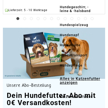
Hundegeschirr, -
Lieferzeit: 5 - 10 Werktage
leine & -halsband
Hundespielzeug
Hundenapf
Hundehütte
Hundetransport
Hundepflege
Alles in Katzenfutter
anzeigen
Unsere Abo-Bestellung
Dein Hundefutter-Abo mit
Katzen-Nassfutter
0€ Versandkosten!