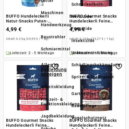
Leiter
Schneckenkorn
Maschinen
BUFFO Hundeleckerli
BUFFO Gourmet Snacks
Herbizide
Natur-Snacks Puten-
Hundeleckerli Feine
Handwerkzeug
Medaillons
Hirschstreifen
Fungizide
4,99 €
4,99 €
Baustrahler
Inhalt:
0.2 kg
(24,95 € / 1 kg)
Inhalt:
0.15 kg
(33,27 € / 1 kg)
Insektizide
Schmiermittel
Unkrautvernichtung
Lieferzeit: 2 - 5 Werktage
Lieferzeit: 2 - 5 Werktage
Alles in
Schädlingsbekämpfung
Bekleidung
anzeigen
Spritz- & Sprühgerät
Arbeitskleidung
Gartenvlies
Freizeit- &
Funktionskleidung
Baumpflege
Jagdbekleidung
Vogelschutznetz
BUFFO Gourmet Snacks
BUFFO Gourmet Snacks
Hundeleckerli Feine
Hundeleckerli Feine
Schuhe