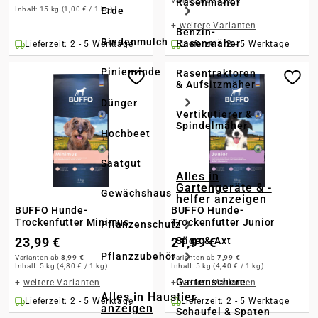
Rasenmäher
Varianten ab
3,79 €
Inhalt:
15 kg
(1,00 € / 1 kg)
Erde
+
weitere Varianten
Benzin-
Rindenmulch
Rasenmäher
Lieferzeit: 2 - 5 Werktage
Lieferzeit: 2 - 5 Werktage
Pinienrinde
Rasentraktoren
& Aufsitzmäher
Dünger
Vertikutierer &
Spindelmäher
Hochbeet
Saatgut
Alles in
Gartengeräte & -
Gewächshaus
helfer anzeigen
BUFFO Hunde-
BUFFO Hunde-
Trockenfutter Minimus
Trockenfutter Junior
Pflanzenschutz
Säge & Axt
23,99 €
21,99 €
Pflanzzubehör
Varianten ab
8,99 €
Varianten ab
7,99 €
Inhalt:
5 kg
(4,80 € / 1 kg)
Inhalt:
5 kg
(4,40 € / 1 kg)
Gartenschere
+
weitere Varianten
+
weitere Varianten
Alles in Haustier
Lieferzeit: 2 - 5 Werktage
Lieferzeit: 2 - 5 Werktage
anzeigen
Schaufel & Spaten