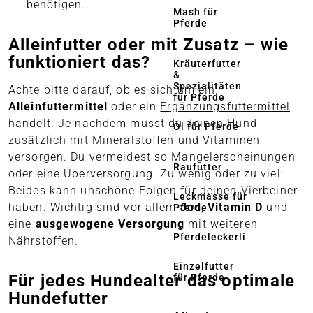
benötigen.
Mash für
Pferde
Alleinfutter oder mit Zusatz – wie
funktioniert das?
Kräuterfutter
&
Spezialitäten
Achte bitte darauf, ob es sich um ein
für Pferde
Alleinfuttermittel
oder ein
Ergänzungsfuttermittel
handelt. Je nachdem musst du deinen Hund
Öl für Pferde
zusätzlich mit Mineralstoffen und Vitaminen
versorgen. Du vermeidest so Mangelerscheinungen
Raufutter
oder eine Überversorgung. Zu wenig oder zu viel:
Beides kann unschöne Folgen für deinen Vierbeiner
Leckmasse für
haben. Wichtig sind vor allem
Jod
,
Vitamin D
und
Pferde
eine
ausgewogene Versorgung
mit weiteren
Pferdeleckerli
Nährstoffen.
Einzelfutter
Für jedes Hundealter das optimale
für Pferde
Hundefutter