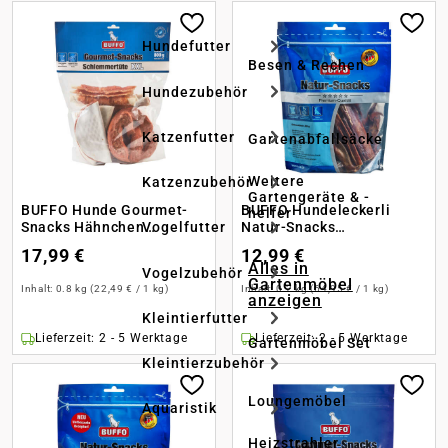
Hundefutter
Besen & Rechen
Hundezubehör
Katzenfutter
Gartenabfallsäcke
Weitere
Katzenzubehör
Gartengeräte & -
BUFFO Hunde Gourmet-
BUFFO Hundeleckerli
helfer
Snacks Hähnchen
Natur-Snacks
Vogelfutter
Schlemmertüte XXL
Ochsenziemer
17,99 €
12,99 €
Alles in
Vogelzubehör
Gartenmöbel
Inhalt:
0.8 kg
(22,49 € / 1 kg)
Inhalt:
0.2 kg
(64,95 € / 1 kg)
anzeigen
Kleintierfutter
Lieferzeit: 2 - 5 Werktage
Lieferzeit: 2 - 5 Werktage
Gartenmöbel Set
Kleintierzubehör
Loungemöbel
Aquaristik
Heizstrahler