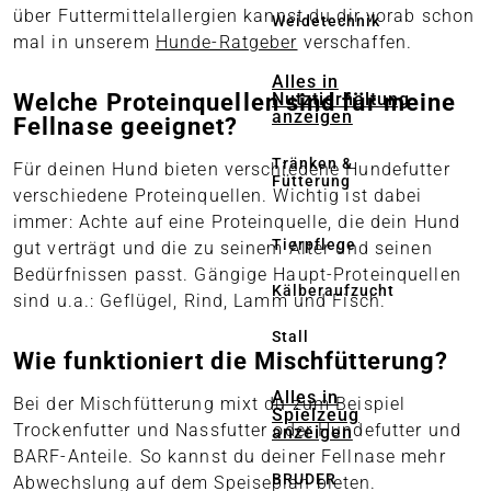
über Futtermittelallergien kannst du dir vorab schon
Weidetechnik
mal in unserem
Hunde-Ratgeber
verschaffen.
Alles in
Nutztierhaltung
Welche Proteinquellen sind für meine
anzeigen
Fellnase geeignet?
Tränken &
Für deinen Hund bieten verschiedene Hundefutter
Fütterung
verschiedene Proteinquellen. Wichtig ist dabei
immer: Achte auf eine Proteinquelle, die dein Hund
Tierpflege
gut verträgt und die zu seinem Alter und seinen
Bedürfnissen passt. Gängige Haupt-Proteinquellen
Kälberaufzucht
sind u.a.: Geflügel, Rind, Lamm und Fisch.
Stall
Wie funktioniert die Mischfütterung?
Alles in
Bei der Mischfütterung mixt du zum Beispiel
Spielzeug
Trockenfutter und Nassfutter oder Hundefutter und
anzeigen
BARF-Anteile. So kannst du deiner Fellnase mehr
BRUDER
Abwechslung auf dem Speiseplan bieten.