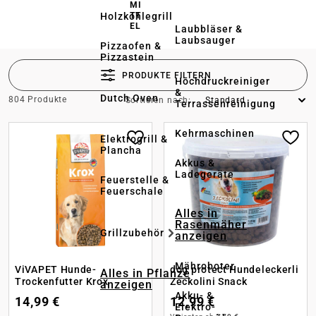
MI
Holzkohlegrill
TT
EL
Laubbläser &
Laubsauger
Pizzaofen &
Pizzastein
PRODUKTE FILTERN
Hochdruckreiniger
&
Dutch Oven
804 Produkte
Sortieren nach:
Terrassenreinigung
Kehrmaschinen
Elektrogrill &
Plancha
Akkus &
Ladegeräte
Feuerstelle &
Feuerschale
Alles in
Rasenmäher
Grillzubehör
anzeigen
Mähroboter
ViVAPET Hunde-
dog protect Hundeleckerli
Alles in Pflanze
Trockenfutter Krox
Zeckolini Snack
anzeigen
Akku- &
14,99 €
12,99 €
Elektro-