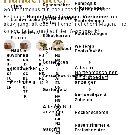
Pumpen &
Rasenmäher
Pferd
Filteranlagen
Gourmetmenüs für jede Lebensphase deiner
Fellnase:
Hundefutter für jeden Vierbeiner
, ob
Gartengeräte & -
Landwirtschaft
Poolreinigung
helfer
aktiv, jung, alt oder mit empfindlichem Magen. Hier
kommt jeder Hund auf den Geschmack!
Spielwaren &
Poolheizungen
Schubkarren
Freizeit
Weiteres
Gartenmöbel
Haus &
Poolzubehör
Wohnen
HU
HU
HU
HU
ND
ND
ND
ND
Gartenzaun
E-
E-
EL
VE
Alles in
Handwerken
NA
TR
EC
T
Gartenmaschinen
SS
OC
KE
DI
Gartenbewässerung
& Forstbedarf
FU
KE
RL
ÄT
anzeigen
Bekleidung
TT
NF
IS
EN
ER
UT
UN
Gartenteich
TE
D
Kettensägen &
R
NA
Zubehör
HR
UN
Alles in Grill
GS
anzeigen
Heckenscheren
ER
GÄ
NZ
Rasentrimmer &
UN
Gasgrill
Freischneider
GS