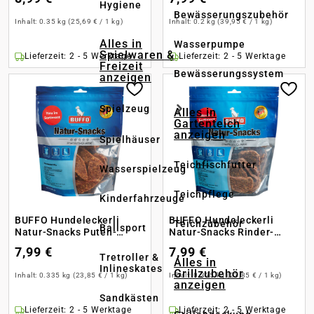
Hygiene
Bewässerungszubehör
Inhalt:
0.35 kg
(25,69 € / 1 kg)
Inhalt:
0.2 kg
(39,95 € / 1 kg)
Alles in
Wasserpumpe
Spielwaren &
Lieferzeit: 2 - 5 Werktage
Lieferzeit: 2 - 5 Werktage
Freizeit
Bewässerungssystem
anzeigen
Spielzeug
Alles in
Gartenteich
anzeigen
Spielhäuser
Teichfischfutter
Wasserspielzeug
Teichpflege
Kinderfahrzeuge
BUFFO Hundeleckerli
BUFFO Hundeleckerli
Teichzubehör
Ballsport
Natur-Snacks Puten-
Natur-Snacks Rinder-
Schnitzel
Schnitzel
7,99 €
7,99 €
Tretroller &
Alles in
Inlineskates
Grillzubehör
Inhalt:
0.335 kg
(23,85 € / 1 kg)
Inhalt:
0.335 kg
(23,85 € / 1 kg)
anzeigen
Sandkästen
Lieferzeit: 2 - 5 Werktage
Lieferzeit: 2 - 5 Werktage