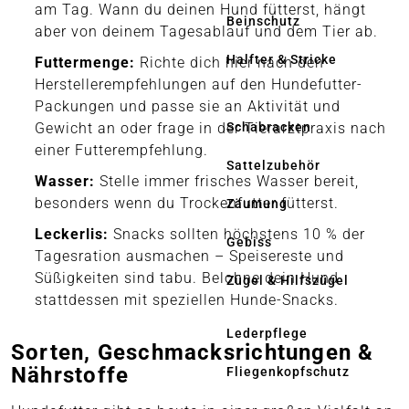
am Tag. Wann du deinen Hund fütterst, hängt
Beinschutz
aber von deinem Tagesablauf und dem Tier ab.
Halfter & Stricke
Futtermenge:
Richte dich hier nach den
Herstellerempfehlungen auf den Hundefutter-
Packungen und passe sie an Aktivität und
Schabracken
Gewicht an oder frage in der Tierarztpraxis nach
einer Futterempfehlung.
Sattelzubehör
Wasser:
Stelle immer frisches Wasser bereit,
besonders wenn du Trockenfutter fütterst.
Zäumung
Leckerlis:
Snacks sollten höchstens 10 % der
Gebiss
Tagesration ausmachen – Speisereste und
Süßigkeiten sind tabu. Belohne dein Hund
Zügel & Hilfszügel
stattdessen mit speziellen Hunde-Snacks.
Lederpflege
Sorten, Geschmacksrichtungen &
Nährstoffe
Fliegenkopfschutz