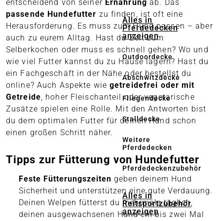
entscheidend von seiner
Ernährung
ab. Das
passende Hundefutter
zu finden, ist oft eine
Alles in
Herausforderung. Es muss zum Hund passen – aber
Pferdedecken
anzeigen
auch zu eurem Alltag. Hast du Zeit zum
Selberkochen oder muss es schnell gehen? Wo und
Outdoordecke
wie viel Futter kannst du zu Hause lagern? Hast du
ein Fachgeschäft in der Nähe oder bestellst du
Abschwitzdecke
online? Auch Aspekte wie
getreidefrei oder mit
Getreide
, hoher Fleischanteil oder vegetarische
Fliegendecke
Zusätze spielen eine Rolle. Mit den Antworten bist
Stalldecke
du dem optimalen Futter für deinen Hund schon
einen großen Schritt näher.
Weitere
Pferdedecken
Tipps zur Fütterung von Hundefutter
Pferdedeckenzubehör
Feste Fütterungszeiten
geben deinem Hund
Sicherheit und unterstützen eine gute Verdauung.
Alles in
Deinen Welpen fütterst du mehrmals täglich,
Reitsportzubehör
anzeigen
deinen ausgewachsenen Hund ein bis zwei Mal