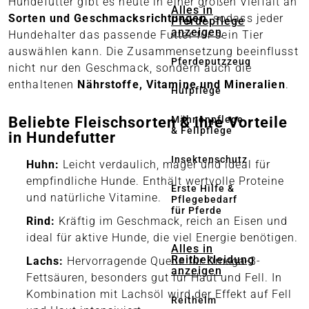
Hundefutter gibt es heute in einer großen Vielfalt an
Alles in
Sorten und Geschmacksrichtungen
, sodass jeder
Pferdepflege
anzeigen
Hundehalter das passende Futter für sein Tier
auswählen kann. Die Zusammensetzung beeinflusst
Pferdeputzzeug
nicht nur den Geschmack, sondern auch die
enthaltenen
Nährstoffe, Vitamine und Mineralien
.
Hufpflege
Mähnenpflege
Beliebte Fleischsorten & ihre Vorteile
& Fellpflege
in Hundefutter
Insektenschutz
Huhn:
Leicht verdaulich, mager und ideal für
empfindliche Hunde. Enthält wertvolle Proteine
Erste Hilfe &
und natürliche Vitamine.
Pflegebedarf
für Pferde
Rind:
Kräftig im Geschmack, reich an Eisen und
ideal für aktive Hunde, die viel Energie benötigen.
Alles in
Reitbekleidung
Lachs:
Hervorragende Quelle für Omega-3-
anzeigen
Fettsäuren, besonders gut für Haut und Fell. In
Kombination mit Lachsöl wird der Effekt auf Fell
Reithelm