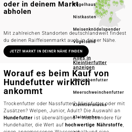
oder in deinem Markt
Vogelhaus
abholen
Nistkasten
Meisenknödelspender
Mit zahlreichen Standorten deutschlandweit findest
du deinen Raiffeisenmarkt auch in deiner Nähe.
Vogelsand
Deutschlandweit stationäre Märkte
JETZT MARKT IN DEINER NÄHE FINDEN
Alles in
Lieferung in deinen Wunschmarkt
Kleintierfutter
anzeigen
Persönliche Beratung vor Ort
Worauf es beim Kauf von
Online bestellen – regional abholen
Hundefutter wirklich
Kaninchenfutter
ankommt
Meerschweinchenfutter
Trockenfutter oder Nassfutter? Alleinfutter oder mit
Kleintiersnacks
Zusätzen? Welpen, Junior, Adult? Die Auswahl an
Kleintierheu
Hundefutter
ist überwältigend – insbesondere für
Hundehalter, die Wert auf
hochwertige Nährstoffe
,
einen angemessenen Wassergehalt und eine