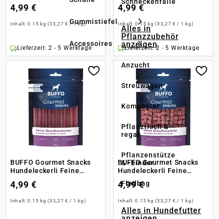
Schneckenfalle
Hirschwürfel
Rinderwürfel
4,99 €
4,99 €
Gummistiefel
Inhalt:
0.15 kg
(33,27 € / 1 kg)
Inhalt:
0.15 kg
(33,27 € / 1 kg)
Alles in
Pflanzzubehör
anzeigen
Accessoires
Lieferzeit: 2 - 5 Werktage
Lieferzeit: 2 - 5 Werktage
Anzucht
Streuwagen
Komposter
Pflanztisch & -
regal
Pflanzenstütze
BUFFO Gourmet Snacks
BUFFO Gourmet Snacks
& -binder
Hundeleckerli Feine
Hundeleckerli Feine
Straußenstreifen
Straußenwürfel
Fledbag
4,99 €
4,99 €
Inhalt:
0.15 kg
(33,27 € / 1 kg)
Inhalt:
0.15 kg
(33,27 € / 1 kg)
Alles in Hundefutter
anzeigen