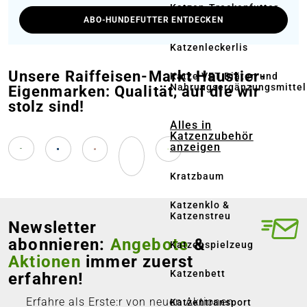
Katzen-Trockenfutter
ABO-HUNDEFUTTER ENTDECKEN
Katzenleckerlis
Unsere Raiffeisen-Markt Haustier-
Katze VET Diäten und
Nahrungsergänzungsmittel
Eigenmarken: Qualität, auf die wir
stolz sind!
Alles in
Katzenzubehör
anzeigen
Kratzbaum
Katzenklo &
Katzenstreu
Newsletter
abonnieren:
Angebote
&
Katzenspielzeug
Aktionen
immer zuerst
Katzenbett
erfahren!
Erfahre als Erste:r von neuen Aktionen
Katzentransport