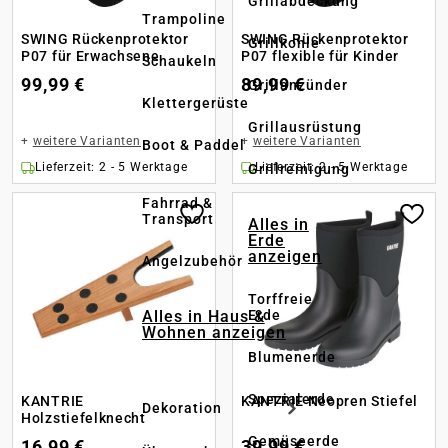
Grillabdeckung
Trampoline
SWING Rückenprotektor
SWING Rückenprotektor
Grillkohle
P07 für Erwachsene
P07 flexible für Kinder
Schaukeln
99,99 €
89,99 €
Grillanzünder
Klettergerüste
Grillausrüstung
+
weitere Varianten
+
weitere Varianten
Boot & Paddel
Lieferzeit: 2 - 5 Werktage
Lieferzeit: 2 - 5 Werktage
Grillreinigung
Fahrrad &
Transport
Alles in
Erde
anzeigen
Angelzubehör
Torffreie
Alles in Haus &
Erde
Wohnen anzeigen
Blumenerde
Spezialerde
KANTRIE
KANTRIE Neopren Stiefel
Dekoration
Holzstiefelknecht
Gemüseerde
16,99 €
39,99 €