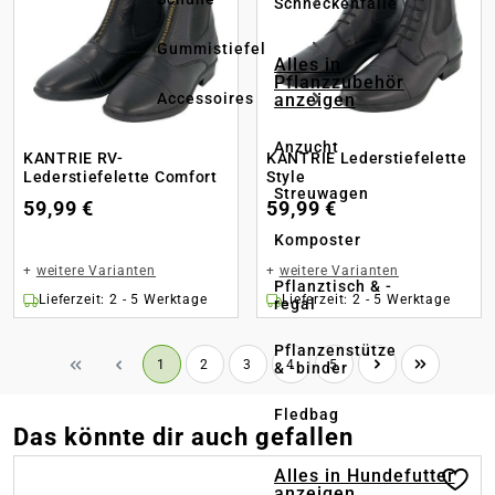
Schneckenfalle
Gummistiefel
Alles in
Pflanzzubehör
anzeigen
Accessoires
Anzucht
KANTRIE RV-
KANTRIE Lederstiefelette
Lederstiefelette Comfort
Style
Streuwagen
59,99 €
59,99 €
Komposter
+
weitere Varianten
+
weitere Varianten
Pflanztisch & -
Lieferzeit: 2 - 5 Werktage
Lieferzeit: 2 - 5 Werktage
regal
Pflanzenstütze
Seite
Seite
Seite
Seite
Seite
1
2
3
4
5
& -binder
Fledbag
Das könnte dir auch gefallen
Produktgalerie überspringen
Alles in Hundefutter
anzeigen