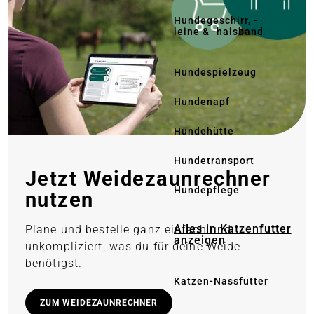
Hundegeschirr, -
leine & -halsband
Hundespielzeug
Hundenapf
Hundehütte
Hundetransport
Jetzt Weidezaun­rechner
Hundepflege
nutzen
Alles in Katzenfutter
Plane und bestelle ganz einfach und
anzeigen
unkompliziert, was du für deine Weide
benötigst.
Katzen-Nassfutter
ZUM WEIDEZAUNRECHNER