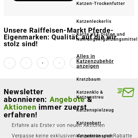
Katzen-Trockenfutter
Katzenleckerlis
Unsere Raiffeisen-Markt Pferde-
Katze VET Diäten und
Eigenmarken: Qualität, auf die wir
Nahrungsergänzungsmittel
stolz sind!
Alles in
Katzenzubehör
anzeigen
Kratzbaum
Newsletter
Katzenklo &
Katzenstreu
abonnieren:
Angebote
&
Aktionen
immer zuerst
Katzenspielzeug
erfahren!
Katzenbett
Erfahre als Erste:r von neuen Aktionen
Verpasse keine exklusiven Angebote und Rabatte
Katzentransport