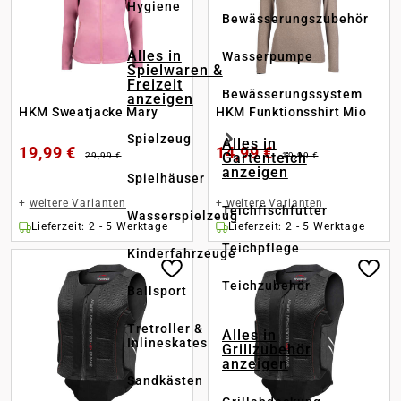
Hygiene
Bewässerungszubehör
Alles in
Wasserpumpe
Spielwaren &
Freizeit
Bewässerungssystem
anzeigen
HKM Sweatjacke Mary
HKM Funktionsshirt Mio
Spielzeug
Alles in
19,99 €
14,99 €
Gartenteich
29,99 €
19,99 €
anzeigen
Spielhäuser
+
weitere Varianten
+
weitere Varianten
Teichfischfutter
Wasserspielzeug
Lieferzeit: 2 - 5 Werktage
Lieferzeit: 2 - 5 Werktage
Teichpflege
Kinderfahrzeuge
Teichzubehör
Ballsport
Tretroller &
Alles in
Inlineskates
Grillzubehör
anzeigen
Sandkästen