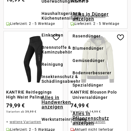
Überwachungskamera
Haushaltsgeräte &
Alles in Dünger
+
weitere Varianten
Küchenutensilien
anzeigen
Lieferzeit: 2 - 5 Werktage
Lieferzeit: 2 - 5 Werktage
Einkochen
Rasendünger
Brennstoffe &
Blumendünger
Kaminzubehör
Gemüsedünger
Reinigung
Bodenverbesserer
Insektenschutz &
Schädlingsabwehr
Spezialdünger
KANTRIE Reitleggings
KANTRIE Blouson Polo
Alles in
High Waist Palina
Universaldünger
Handwerken
79,99 €
74,99 €
anzeigen
Varianten ab
39,99 €
Varianten ab
14,99 €
Alles in
Pflanzenschutz
Werkstatteinrichtung
+
weitere Varianten
+
weitere Varianten
anzeigen
Lieferzeit: 2 - 5 Werktage
Aktuell nicht lieferbar