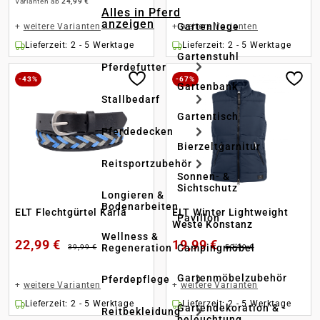
Varianten ab
24,99 €
Alles in Pferd
anzeigen
Gartenliege
+
weitere Varianten
+
weitere Varianten
Lieferzeit: 2 - 5 Werktage
Lieferzeit: 2 - 5 Werktage
Gartenstuhl
Pferdefutter
-43%
-67%
Gartenbank
Stallbedarf
Gartentisch
Pferdedecken
Bierzeltgarnitur
Reitsportzubehör
Sonnen- &
Sichtschutz
Longieren &
Bodenarbeiten
ELT Flechtgürtel Karla
ELT Winter Lightweight
Pavillon
Weste Konstanz
Wellness &
22,99 €
19,99 €
Regeneration
Campingmöbel
39,99 €
59,99 €
Gartenmöbelzubehör
Pferdepflege
+
weitere Varianten
+
weitere Varianten
Lieferzeit: 2 - 5 Werktage
Lieferzeit: 2 - 5 Werktage
Gartendekoration & -
Reitbekleidung
beleuchtung