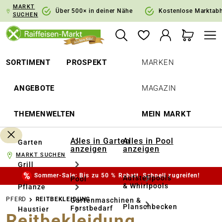
MARKT
springen
Zur Hauptnavigation springen
Über 500× in deiner Nähe
Kostenlose Marktab
SUCHEN
SORTIMENT
PROSPEKT
MARKEN
ANGEBOTE
MAGAZIN
THEMENWELTEN
MEIN MARKT
Alles in Garten
Alles in Pool
Garten
anzeigen
anzeigen
MARKT SUCHEN
Grill
Sommer-Sale: Bis zu 50 % Rabatt. Schnell zugreifen!
Aufstellpools
Pool
& Whirlpools
Pflanze
PFERD
REITBEKLEIDUNG
Gartenmaschinen &
Planschbecken
Forstbedarf
Haustier
Reitbekleidung