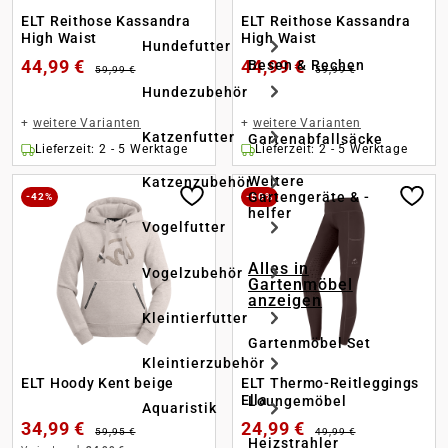
ELT Reithose Kassandra
ELT Reithose Kassandra
High Waist
High Waist
Hundefutter
44,99 €
44,99 €
Besen & Rechen
59,99 €
59,99 €
Hundezubehör
+
weitere Varianten
+
weitere Varianten
Katzenfutter
Gartenabfallsäcke
Lieferzeit: 2 - 5 Werktage
Lieferzeit: 2 - 5 Werktage
Weitere
Katzenzubehör
Gartengeräte & -
-42%
-50%
helfer
Vogelfutter
Alles in
Vogelzubehör
Gartenmöbel
anzeigen
Kleintierfutter
Gartenmöbel Set
Kleintierzubehör
ELT Hoody Kent beige
ELT Thermo-Reitleggings
Ella
Loungemöbel
Aquaristik
34,99 €
24,99 €
59,95 €
49,99 €
Heizstrahler