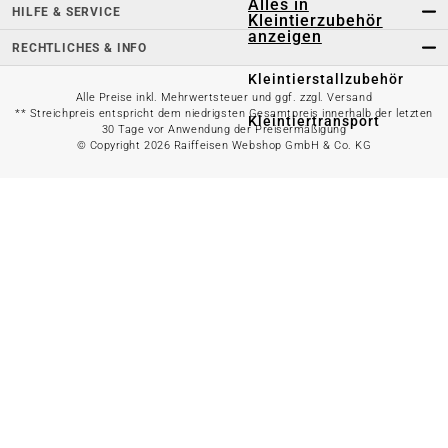
Alles in
HILFE & SERVICE
Kleintierzubehör
anzeigen
RECHTLICHES & INFO
Kleintierstallzubehör
Alle Preise inkl. Mehrwertsteuer und ggf. zzgl. Versand
** Streichpreis entspricht dem niedrigsten Gesamtpreis innerhalb der letzten
Kleintiertransport
30 Tage vor Anwendung der Preisermäßigung
© Copyright 2026 Raiffeisen Webshop GmbH & Co. KG
Kleintierstall
Kleintierstreu
Alles in
Aquaristik
anzeigen
Fischfutter
Aquarium-
Zubehör