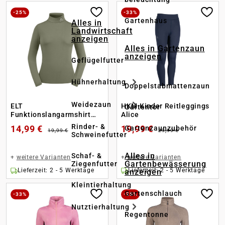
-25%
-33%
Gartenhaus
Alles in
Landwirtschaft
anzeigen
Alles in Gartenzaun
anzeigen
Geflügelfutter
Hühnerhaltung
Doppelstabmattenzaun
Weidezaun
ELT
HKM Kinder Reitleggings
Gartentor
Funktionslangarmshirt
Alice
Kingsville
Rinder- &
14,99 €
19,99 €
Gartenzaunzubehör
19,99 €
29,99 €
Schweinefutter
Alles in
Schaf- &
+
weitere Varianten
+
weitere Varianten
Gartenbewässerung
Ziegenfutter
Lieferzeit: 2 - 5 Werktage
Lieferzeit: 2 - 5 Werktage
anzeigen
Kleintierhaltung
Gartenschlauch
-33%
-25%
Nutztierhaltung
Regentonne