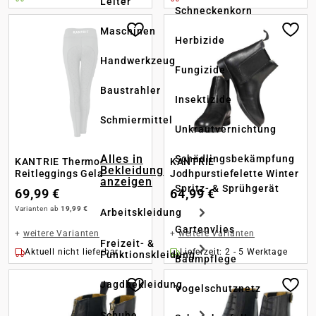
Leiter
Schneckenkorn
Maschinen
Herbizide
Handwerkzeug
Fungizide
Baustrahler
Insektizide
Schmiermittel
Unkrautvernichtung
Alles in
Schädlingsbekämpfung
KANTRIE Thermo-
KANTRIE
Bekleidung
Reitleggings Gela
Jodhpurstiefelette Winter
anzeigen
Spritz- & Sprühgerät
69,99 €
64,99 €
Varianten ab
19,99 €
Arbeitskleidung
Gartenvlies
+
weitere Varianten
+
weitere Varianten
Freizeit- &
Aktuell nicht lieferbar
Lieferzeit: 2 - 5 Werktage
Funktionskleidung
Baumpflege
Jagdbekleidung
Vogelschutznetz
Schuhe