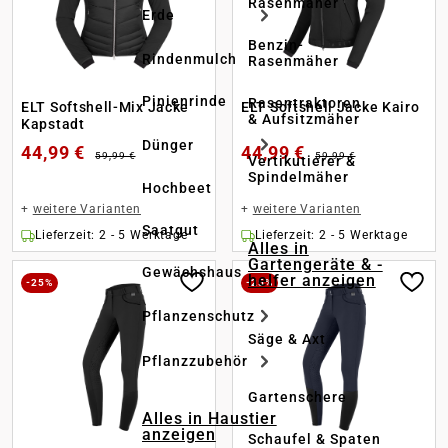
Rasenmäher
Erde
Benzin-
Rindenmulch
Rasenmäher
Pinienrinde
Rasentraktoren
ELT Softshell-Mix Jacke
ELT Softshell Jacke Kairo
& Aufsitzmäher
Kapstadt
Dünger
44,99 €
44,99 €
59,99 €
59,99 €
Vertikutierer &
Spindelmäher
Hochbeet
+
weitere Varianten
+
weitere Varianten
Saatgut
Lieferzeit: 2 - 5 Werktage
Lieferzeit: 2 - 5 Werktage
Alles in
Gartengeräte & -
Gewächshaus
helfer anzeigen
-25%
-25%
Pflanzenschutz
Säge & Axt
Pflanzzubehör
Gartenschere
Alles in Haustier
anzeigen
Schaufel & Spaten