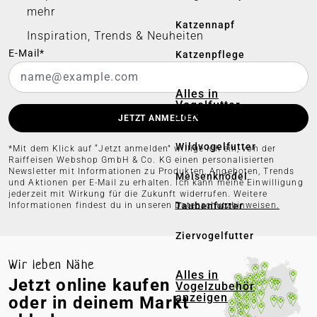
mehr
Katzennapf
Inspiration, Trends & Neuheiten
E-Mail*
Katzenpflege
Alles in
Vogelfutter
anzeigen
JETZT ANMELDEN
Wildvogelfutter
*Mit dem Klick auf “Jetzt anmelden” willige ich ein, von der
Raiffeisen Webshop GmbH & Co. KG einen personalisierten
Newsletter mit Informationen zu Produkten, Angeboten, Trends
Meisenknödel
und Aktionen per E-Mail zu erhalten. Ich kann meine Einwilligung
jederzeit mit Wirkung für die Zukunft widerrufen. Weitere
Taubenfutter
Informationen findest du in unseren
Datenschutzhinweisen.
Ziervogelfutter
Wir leben Nähe
Alles in
Jetzt online kaufen
Vogelzubehör
anzeigen
oder in deinem Markt