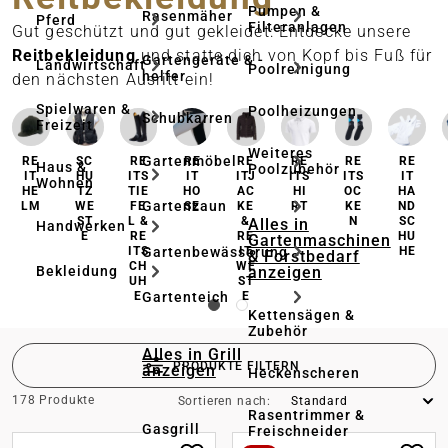
Pumpen &
Rasenmäher
Pferd
Filteranlagen
Gut geschützt und gut gekleidet: Entdecke unsere
Reitbekleidung
und statte dich von Kopf bis Fuß für
Gartengeräte & -
Landwirtschaft
Poolreinigung
helfer
den nächsten Ausritt ein!
Spielwaren &
Poolheizungen
Schubkarren
Freizeit
Weiteres
Gartenmöbel
RE
SC
RE
RE
RE
RE
RE
RE
Haus &
Poolzubehör
IT
HU
ITS
IT
ITJ
ITS
ITS
IT
Wohnen
HE
TZ
TIE
HO
AC
HI
OC
HA
Gartenzaun
LM
WE
FE
SE
KE
RT
KE
ND
ST
L &
&
N
SC
Alles in
Handwerken
E
RE
RE
HU
Gartenmaschinen
Gartenbewässerung
ITS
IT
HE
& Forstbedarf
CH
WE
anzeigen
Bekleidung
UH
ST
Gartenteich
E
E
Kettensägen &
Zubehör
Alles in Grill
PRODUKTE FILTERN
anzeigen
Heckenscheren
178 Produkte
Sortieren nach:
Rasentrimmer &
Gasgrill
Freischneider