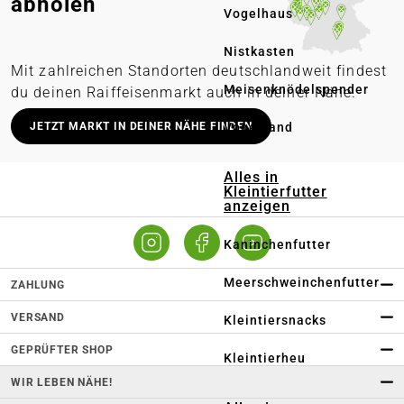
abholen
Vogelhaus
Nistkasten
Mit zahlreichen Standorten deutschlandweit findest
Meisenknödelspender
du deinen Raiffeisenmarkt auch in deiner Nähe.
Deutschlandweit stationäre Märkte
Vogelsand
JETZT MARKT IN DEINER NÄHE FINDEN
Lieferung in deinen Wunschmarkt
Alles in
Persönliche Beratung vor Ort
Kleintierfutter
anzeigen
Online bestellen – regional abholen
Kaninchenfutter
Meerschweinchenfutter
ZAHLUNG
VERSAND
Kleintiersnacks
GEPRÜFTER SHOP
Kleintierheu
WIR LEBEN NÄHE!