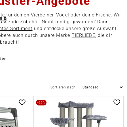
stier-Angebote
te für deinen Vierbeiner, Vogel oder deine Fische. Wir
n &
 passende Zubehör. Nicht fündig geworden? Dann
tes Sortiment
und entdecke unsere große Auswahl
töbere auch durch unsere Marke
TIERLIEBE
, die dir
 braucht!
der
Sortieren nach:
-25%
zeigen