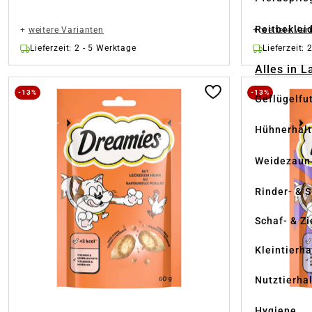
Reitbeklei
+
weitere Varianten
+
weitere Var
Lieferzeit: 2 - 5 Werktage
Lieferzeit: 
Alles in 
-13%
-13%
Geflügelfu
Hühnerhal
Weidezaun
Rinder- & 
Schaf- & Z
Kleintierh
Nutztierha
Hygiene