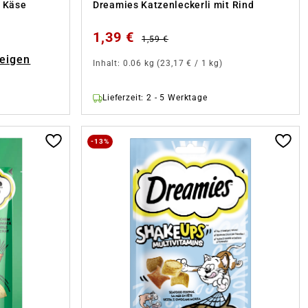
t Käse
Dreamies Katzenleckerli mit Rind
1,39 €
1,59 €
zeigen
Inhalt:
0.06 kg
(23,17 € / 1 kg)
Lieferzeit: 2 - 5 Werktage
-13%