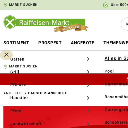
MARKT SUCHEN
Über 500×
springen
Zur Hauptnavigation springen
SORTIMENT
PROSPEKT
ANGEBOTE
THEMENWE
Alles in 
Garten
MARKT SUCHEN
Pool
Grill
Gartenmasc
Pflanze
ANGEBOTE
HAUSTIER-ANGEBOTE
Rasenmähe
Haustier
Gartengerä
Pferd
Schubkarr
Landwirtschaft