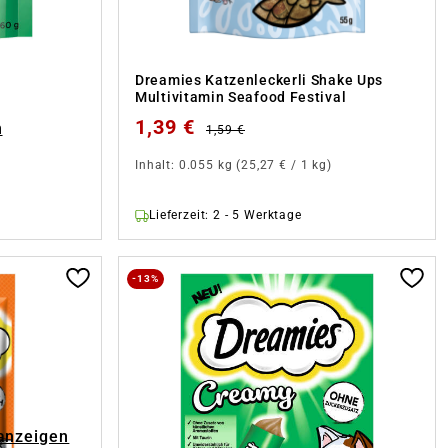
Dreamies Katzenleckerli Shake Ups
Multivitamin Seafood Festival
1,39 €
n
1,59 €
Inhalt:
0.055 kg
(25,27 € / 1 kg)
Lieferzeit: 2 - 5 Werktage
-13%
 anzeigen