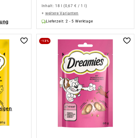
Inhalt:
18 l
(0,67 € / 1 l)
+
weitere Varianten
rung
Lieferzeit: 2 - 5 Werktage
-13%
eigen