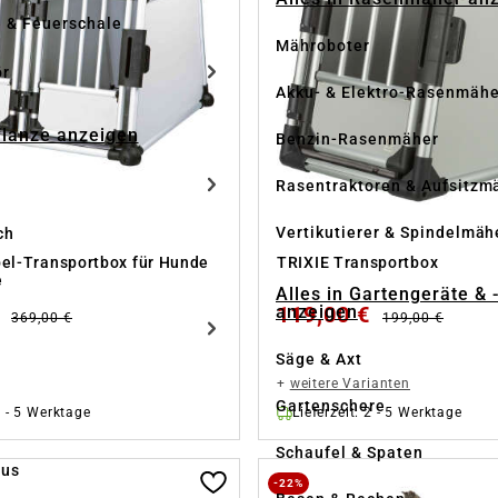
e & Feuerschale
Mähroboter
ör
Akku- & Elektro-Rasenmähe
Pflanze anzeigen
Benzin-Rasenmäher
Rasentraktoren & Aufsitzm
Vertikutierer & Spindelmäh
ch
el-Transportbox für Hunde
TRIXIE Transportbox
e
Alles in Gartengeräte & 
anzeigen
€
119,00 €
369,00 €
199,00 €
Säge & Axt
+
weitere Varianten
Gartenschere
2 - 5 Werktage
Lieferzeit: 2 - 5 Werktage
Schaufel & Spaten
us
-22%