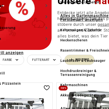
Unsere
Hau
Weiteres Poolzubehör
el
Entdecke jetzt alle Angebo
Alles in Gartenmaschine
n
haben für jedes Tier das
Forstbedarf anzeigen
stöbere durch unser
gesam
ässerung
Kettensägen & Zubehör
an Futter und Zubehör. S
alles bietet, was dein Tier
h
Heckenscheren
Rasentrimmer & Freischnei
rill anzeigen
WEITERE
FARBE
FUTTERART
Laubbläser & Laubsauger
Hochdruckreiniger &
ill
Terrassenreinigung
& Pizzastein
Kehrmaschinen
-40%
n
Akkus & Ladegeräte
l & Plancha
Alles in Rasenmäher an