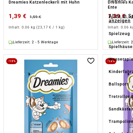
Dreamies Katzenleckerli mit Huhn
Dreamies Ka
Ente
1,39 €
1,39 €
Alles in S
1,59 €
1,
anzeigen
Inhalt:
0.06 kg
(23,17 € / 1 kg)
Inhalt:
0.06 
Spielzeug
Lieferzeit: 2 - 5 Werktage
Lieferzeit: 
Spielhäuse
Wasserspi
-13%
-13%
Kinderfahr
Ballsport
Tretroller 
Sandkäste
Trampolin