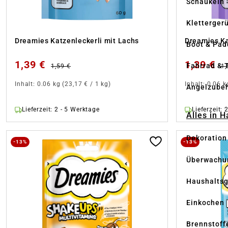
Schaukeln
Kletterger
Dreamies Katzenleckerli mit Lachs
Dreamies Ka
Boot & Pad
1,39 €
1,39 €
Fahrrad & 
1,59 €
1,
Inhalt:
0.06 kg
(23,17 € / 1 kg)
Inhalt:
0.06 
Angelzube
Lieferzeit: 2 - 5 Werktage
Lieferzeit: 
Alles in 
Dekoration
-13%
-13%
Überwachu
Haushaltsg
Einkochen
Brennstoff