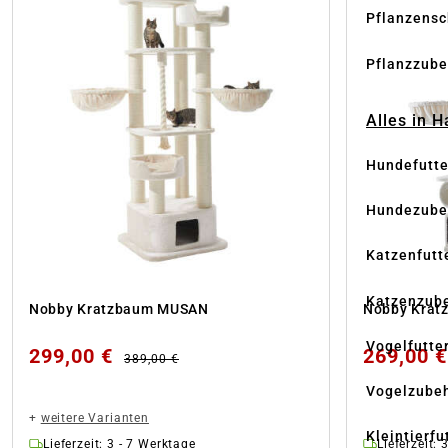
Pflanzensc
Pflanzzube
Alles in 
Hundefutte
Hundezube
Katzenfutt
Katzenzub
Nobby Kratzbaum MUSAN
Nobby Krat
Vogelfutte
299,00 €
269,00 
389,00 €
Vogelzube
+
weitere Varianten
Kleintierfu
Lieferzeit: 3 - 7 Werktage
Lieferzeit: 