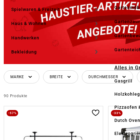
Gartenmöb
Spielwaren & Freizeit
Gartenzau
Haus & Wohnen
Gartenbew
Handwerken
Gartenteic
Bekleidung
Alles in G
MARKE
BREITE
DURCHMESSER
Gasgrill
Holzkohlegr
90 Produkte
Pizzaofen 
-57%
-33%
Dutch Ove
Elektrogril