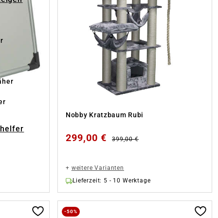
r
äher
er
Nobby Kratzbaum Rubi
-helfer
299,00 €
399,00 €
+
weitere Varianten
Lieferzeit: 5 - 10 Werktage
-50%