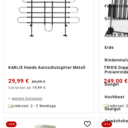
Feuerstell
Grillzubeh
Alles in 
Erde
Rindenmul
KARLIE Hunde Autoschutzgitter Metall
TRIXIE Dopp
Pinienrind
29,99 €
249,00 
69,99 €
Dünger
Varianten ab
19,99 €
Hochbeet
+
weitere Varianten
Lieferzeit: 2 - 5 Werktage
Lieferzeit: 
Saatgut
Gewächsha
-23%
-21%