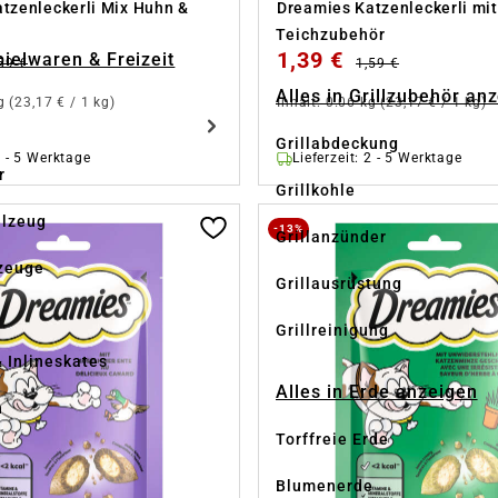
tzenleckerli Mix Huhn &
Dreamies Katzenleckerli mi
Teichzubehör
1,39 €
pielwaren & Freizeit
59 €
1,59 €
Alles in Grillzubehör an
kg
(23,17 € / 1 kg)
Inhalt:
0.06 kg
(23,17 € / 1 kg)
Grillabdeckung
2 - 5 Werktage
Lieferzeit: 2 - 5 Werktage
r
Grillkohle
elzeug
-13%
Grillanzünder
zeuge
Grillausrüstung
Grillreinigung
& Inlineskates
Alles in Erde anzeigen
n
Torffreie Erde
e
Blumenerde