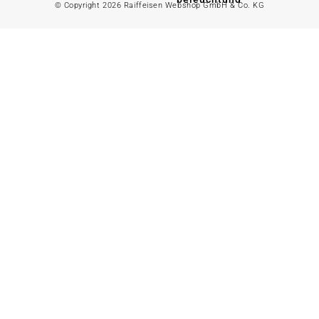
© Copyright 2026 Raiffeisen Webshop GmbH & Co. KG
Gartenhaus
Alles in
Landwirtschaft
anzeigen
Alles in Gartenzaun
anzeigen
Geflügelfutter
Hühnerhaltung
Doppelstabmattenzaun
Weidezaun
Gartentor
Rinder- &
Gartenzaunzubehör
Schweinefutter
Alles in
Schaf- &
Gartenbewässerung
Ziegenfutter
anzeigen
Kleintierhaltung
Gartenschlauch
Nutztierhaltung
Regentonne