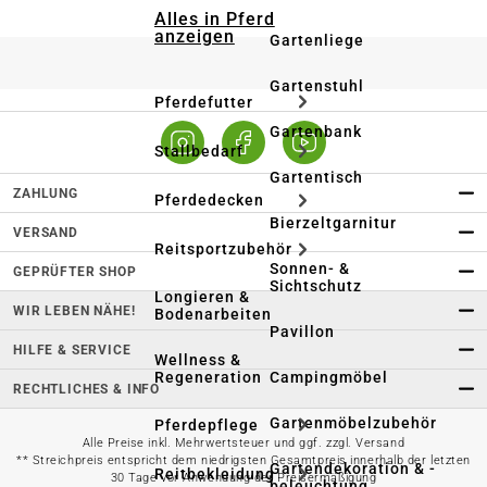
Alles in Pferd
anzeigen
Gartenliege
Gartenstuhl
Pferdefutter
Gartenbank
Stallbedarf
Gartentisch
ZAHLUNG
Pferdedecken
Bierzeltgarnitur
VERSAND
Reitsportzubehör
Sonnen- &
GEPRÜFTER SHOP
Sichtschutz
Longieren &
WIR LEBEN NÄHE!
Bodenarbeiten
Pavillon
HILFE & SERVICE
Wellness &
Regeneration
Campingmöbel
RECHTLICHES & INFO
Gartenmöbelzubehör
Pferdepflege
Alle Preise inkl. Mehrwertsteuer und ggf. zzgl. Versand
** Streichpreis entspricht dem niedrigsten Gesamtpreis innerhalb der letzten
Gartendekoration & -
Reitbekleidung
30 Tage vor Anwendung der Preisermäßigung
beleuchtung