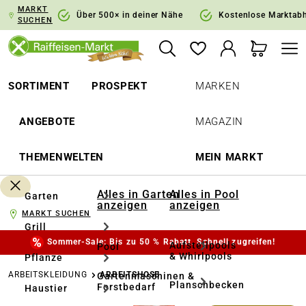
MARKT
springen
Zur Hauptnavigation springen
Über 500× in deiner Nähe
Kostenlose Marktab
SUCHEN
SORTIMENT
PROSPEKT
MARKEN
ANGEBOTE
MAGAZIN
THEMENWELTEN
MEIN MARKT
Alles in Garten
Alles in Pool
Garten
anzeigen
anzeigen
MARKT SUCHEN
Grill
Sommer-Sale: Bis zu 50 % Rabatt. Schnell zugreifen!
Aufstellpools
Pool
& Whirlpools
Pflanze
ARBEITSKLEIDUNG
ARBEITSHOSE
Gartenmaschinen &
Planschbecken
Forstbedarf
Haustier