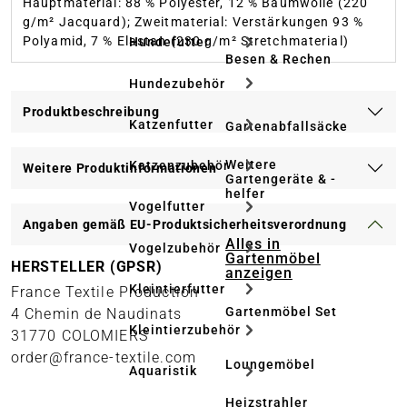
Hauptmaterial: 88 % Polyester, 12 % Baumwolle (220
g/m² Jacquard); Zweitmaterial: Verstärkungen 93 %
Polyamid, 7 % Elastan (230 g/m² Stretchmaterial)
Hundefutter
Besen & Rechen
Hundezubehör
Produktbeschreibung
Katzenfutter
Gartenabfallsäcke
Weitere
Katzenzubehör
Weitere Produktinformationen
Gartengeräte & -
helfer
Vogelfutter
Angaben gemäß EU-Produktsicherheitsverordnung
Alles in
Vogelzubehör
Gartenmöbel
HERSTELLER (GPSR)
anzeigen
Kleintierfutter
France Textile Production
Gartenmöbel Set
4 Chemin de Naudinats
Kleintierzubehör
31770 COLOMIERS
order@france-textile.com
Loungemöbel
Aquaristik
Heizstrahler