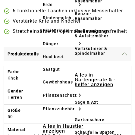
Rasenmäher
Erde
6 funktionelle Taschen inklusive Messerhalter
Benzin-
Rindenmulch
Rasenmäher
Verstärkte Knie und Knöchel
Pinienrinde
Stretcheinsätze für optimale Bewegungsfreiheit
Rasentraktoren
& Aufsitzmäher
Dünger
Vertikutierer &
Spindelmäher
Produktdetails
Hochbeet
Saatgut
Farbe
Alles in
Khaki
Gartengeräte & -
Gewächshaus
helfer anzeigen
Gender
Pflanzenschutz
Herren
Säge & Axt
Pflanzzubehör
Größe
50
Gartenschere
Alles in Haustier
Material
anzeigen
Schaufel & Spaten