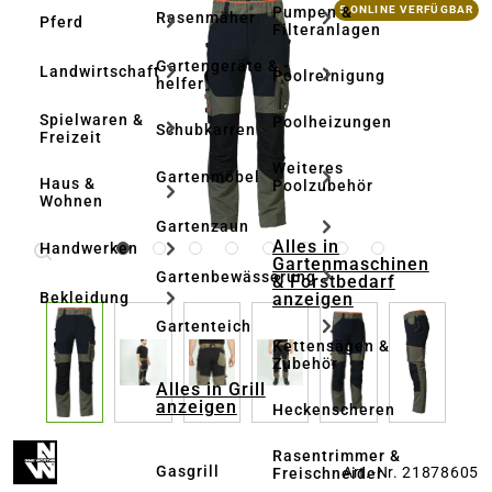
Bildergalerie überspringen
Pumpen &
5 ONLINE VERFÜGBAR
Rasenmäher
Pferd
Filteranlagen
Gartengeräte & -
Landwirtschaft
Poolreinigung
helfer
Spielwaren &
Poolheizungen
Schubkarren
Freizeit
Weiteres
Gartenmöbel
Haus &
Poolzubehör
Wohnen
Gartenzaun
Alles in
Handwerken
Gartenmaschinen
Gartenbewässerung
& Forstbedarf
anzeigen
Bekleidung
Gartenteich
Kettensägen &
Zubehör
Alles in Grill
anzeigen
Heckenscheren
Rasentrimmer &
Gasgrill
Art.-Nr. 21878605
Freischneider