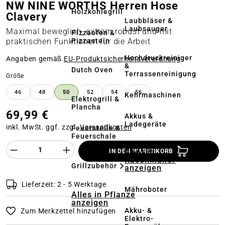
NW NINE WORTHS Herren Hose
Holzkohlegrill
Clavery
Laubbläser &
Laubsauger
Maximal beweglich, extrem robust und mit
Pizzaofen &
Pizzastein
praktischen Funktionen für die Arbeit
Hochdruckreiniger
Angaben gemäß
EU‑Produktsicherheitsverordnung
&
Dutch Oven
Terrassenreinigung
auswählen
Größe
46
48
50
52
54
56
Kehrmaschinen
Elektrogrill &
Plancha
69,99 €
Akkus &
Ladegeräte
inkl. MwSt. ggf. zzgl.
Versandkosten
Feuerstelle &
Feuerschale
Produkt Anzahl des Produktes "%product%
Alles in
IN DEN WARENKORB
Rasenmäher
Grillzubehör
anzeigen
Lieferzeit: 2 - 5 Werktage
Mähroboter
Alles in Pflanze
anzeigen
Akku- &
Zum Merkzettel hinzufügen
Elektro-