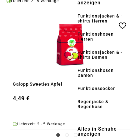
Lieferzeit: 2 - 5 Werktage
anzeigen
Funktionsjacken & -
shirts Herren
Produktgalerie überspringen
Funktionshosen
Herren
Funktionsjacken & -
shirts Damen
Funktionshosen
Damen
Galopp Sweeties Apfel
G
Funktionssocken
4,49 €
4
Regenjacke &
Regenhose
Lieferzeit: 2 - 5 Werktage
Alles in Schuhe
anzeigen