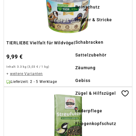
Beinschutz
Halfter & Stricke
Schabracken
TIERLIEBE Vielfalt für Wildvögel
Sattelzubehör
9,99 €
Inhalt:
3.3 kg
(3,03 € / 1 kg)
Zäumung
+
weitere Varianten
Gebiss
Lieferzeit: 2 - 5 Werktage
Zügel & Hilfszügel
Lederpflege
Fliegenkopfschutz