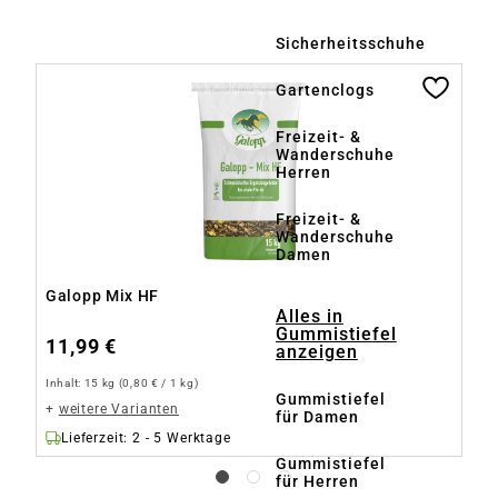
Sicherheitsschuhe
Produktgalerie überspringen
Gartenclogs
Freizeit- &
Wanderschuhe
Herren
Freizeit- &
Wanderschuhe
Damen
Galopp Mix HF
Ga
Alles in
Gummistiefel
11,99 €
9
anzeigen
Inhalt:
15 kg
(0,80 € / 1 kg)
Inh
Gummistiefel
+
weitere Varianten
+
für Damen
Lieferzeit: 2 - 5 Werktage
Gummistiefel
für Herren