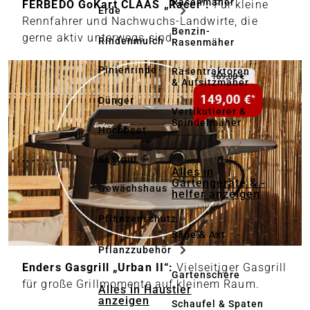
Rasenmäher
FERBEDO GoKart CLAAS „Racer":
Für kleine
Erde
Rennfahrer und Nachwuchs-Landwirte, die
Benzin-
gerne aktiv unterwegs sind.
Rindenmulch
Rasenmäher
Pinienrinde
Rasentraktoren
& Aufsitzmäher
Dünger
Vertikutierer &
Spindelmäher
Hochbeet
Saatgut
Alles in
Gartengeräte & -
Gewächshaus
helfer anzeigen
Pflanzenschutz
Säge & Axt
Pflanzzubehör
Enders Gasgrill „Urban II“:
Vielseitiger Gasgrill
Gartenschere
für große Grillmomente auf kleinem Raum.
Alles in Haustier
anzeigen
Schaufel & Spaten