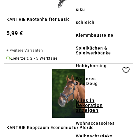
siku
KANTRIE Knotenhalfter Basic
schleich
5,99 €
Klemmbausteine
Spielküchen &
+
weitere Varianten
Spielwerkbänke
Lieferzeit: 2 - 5 Werktage
Hobbyhorsing
Weiteres
Spielzeug
Alles in
Dekoration
anzeigen
Wohnaccessoires
KANTRIE Kappzaum Economic für Pferde
Weihnachtsdeko