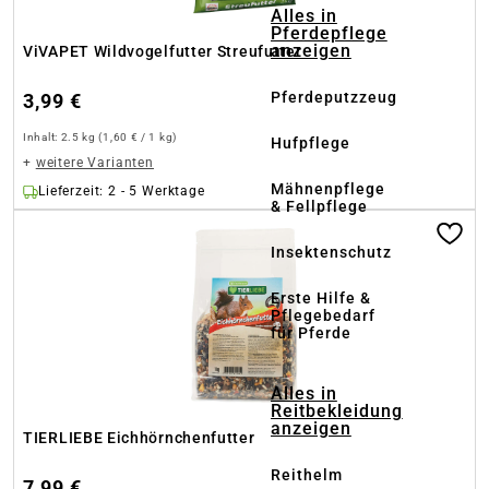
Alles in
Pferdepflege
anzeigen
ViVAPET Wildvogelfutter Streufutter
Pferdeputzzeug
3,99 €
Inhalt:
2.5 kg
(1,60 € / 1 kg)
Hufpflege
+
weitere Varianten
Mähnenpflege
Lieferzeit: 2 - 5 Werktage
& Fellpflege
Insektenschutz
Erste Hilfe &
Pflegebedarf
für Pferde
Alles in
Reitbekleidung
anzeigen
TIERLIEBE Eichhörnchenfutter
Reithelm
7,99 €