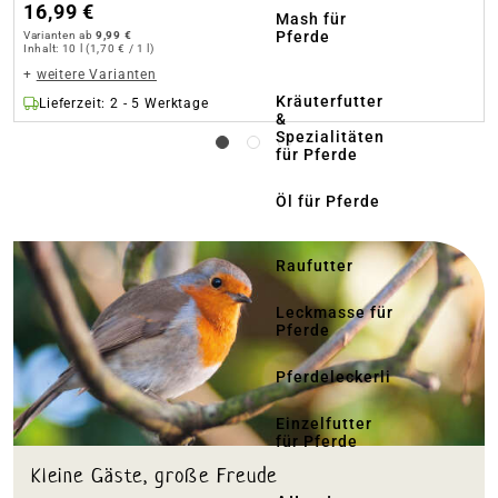
16,99 €
Mash für
Pferde
Varianten ab
9,99 €
Inhalt:
10 l
(1,70 € / 1 l)
+
weitere Varianten
Kräuterfutter
Lieferzeit: 2 - 5 Werktage
&
Spezialitäten
für Pferde
ankertext
Öl für Pferde
Raufutter
Leckmasse für
Pferde
Pferdeleckerli
Einzelfutter
für Pferde
Kleine Gäste, große Freude