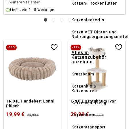
+
weitere Varianten
Katzen-Trockenfutter
Lieferzeit: 2 - 5 Werktage
Katzenleckerlis
Katze VET Diäten und
Nahrungsergänzungsmittel
-33%
-33%
Alles in
Katzenzubehör
anzeigen
Kratzbaum
Katzenklo &
Katzenstreu
TRIXIE Hundebett Lonni
TRIXIE Kratzbaum Ivan
Katzenspielzeug
Plüsch
19,99 €
29,99 €
Katzenbett
29,99 €
44,99 €
Katzentransport