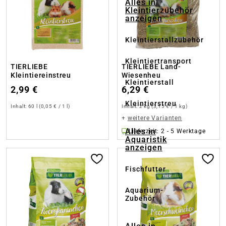
Alles in
Kleintierzubehör
anzeigen
Kleintierstallzubehör
Kleintiertransport
TIERLIEBE
TIERLIEBE Land-
Kleintiereinstreu
Wiesenheu
Kleintierstall
2,99 €
6,29 €
Kleintierstreu
Inhalt:
60 l
(0,05 € / 1 l)
Inhalt:
2 kg
(3,15 € / 1 kg)
+
weitere Varianten
Alles in
Lieferzeit: 2 - 5 Werktage
Aquaristik
anzeigen
Fischfutter
Aquarium-
Zubehör