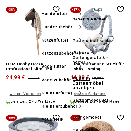
-38%
-37%
Hundefutter
Besen & Rechen
Hundezubehör
Katzenfutter
Gartenabfallsäcke
Weitere
Katzenzubehör
Gartengeräte & -
helfer
HKM Hobby Horse
HKM Halfter und Strick für
Vogelfutter
Professional Slim Line
Hobby Horsing
24,99 €
11,99 €
Alles in
39,99 €
18,99 €
Vogelzubehör
Gartenmöbel
anzeigen
Kleintierfutter
+
weitere Varianten
+
weitere Varianten
Gartenmöbel Set
Lieferzeit: 2 - 5 Werktage
Lieferzeit: 2 - 5 Werktage
Kleintierzubehör
Loungemöbel
-50%
-38%
Aquaristik
Heizstrahler