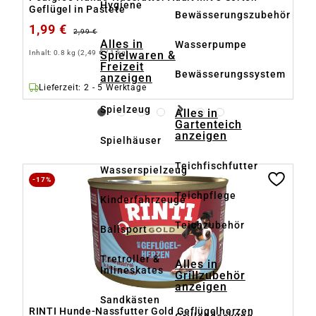
Hygiene
Geflügel in Pastete
Le
Bewässerungszubehör
1,99 €
1
2,99 €
Alles in
Wasserpumpe
Inhalt:
0.8 kg
(2,49 € / 1 kg)
Inh
Spielwaren &
Freizeit
Bewässerungssystem
anzeigen
Lieferzeit: 2 - 5 Werktage
Spielzeug
Alles in
Gartenteich
anzeigen
Spielhäuser
Teichfischfutter
Wasserspielzeug
Produktgalerie überspringen
-17%
-
Teichpflege
Kinderfahrzeuge
Teichzubehör
Ballsport
Tretroller &
Alles in
Inlineskates
Grillzubehör
anzeigen
Sandkästen
RINTI Hunde-Nassfutter Gold Geflügelherzen
R