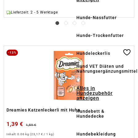
Lieferzeit: 2 - 5 Werktage
Hunde-Nassfutter
Hunde-Trockenfutter
Produktgalerie überspringen
Hundeleckerlis
-13%
Hund VET Diäten und
Nahrungsergänzungsmittel
Alles in
Hundezubehör
anzeigen
Dreamies Katzenleckerli mit Huhn
Hundebett &
Hundedecke
1,39 €
1,59 €
Hundebekleidung
Inhalt:
0.06 kg
(23,17 € / 1 kg)