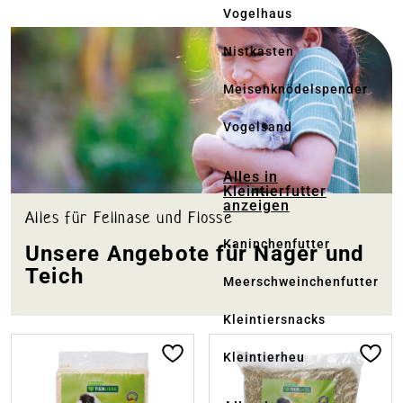
Vogelhaus
Nistkasten
Meisenknödelspender
Vogelsand
Alles in
Kleintierfutter
anzeigen
Alles für Fellnase und Flosse
Kaninchenfutter
Unsere Angebote für Nager und
Teich
Meerschweinchenfutter
Kleintiersnacks
Kleintierheu