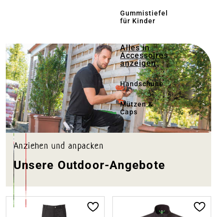
Gummistiefel
für Kinder
ankertext
Alles in
Accessoires
anzeigen
Handschuhe
Mützen &
Caps
Anziehen und anpacken
Unsere Outdoor-Angebote