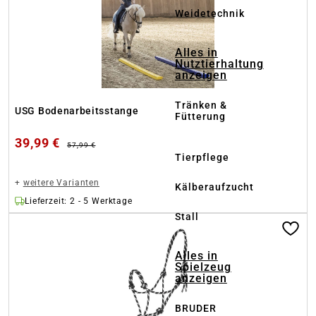
Weidetechnik
Alles in
Nutztierhaltung
anzeigen
Tränken &
USG Bodenarbeitsstange
Fütterung
39,99 €
57,99 €
Tierpflege
+
weitere Varianten
Kälberaufzucht
Lieferzeit: 2 - 5 Werktage
Stall
Alles in
Spielzeug
anzeigen
BRUDER