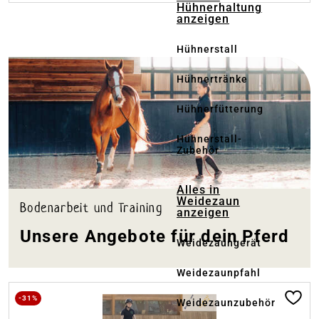
Hühnerhaltung
anzeigen
ankertext
Hühnerstall
Hühnertränke
Hühnerfütterung
Hühnerstall-
Zubehör
Alles in
Weidezaun
Bodenarbeit und Training
anzeigen
Unsere Angebote für dein Pferd
Weidezaungerät
Weidezaunpfahl
-31%
Weidezaunzubehör