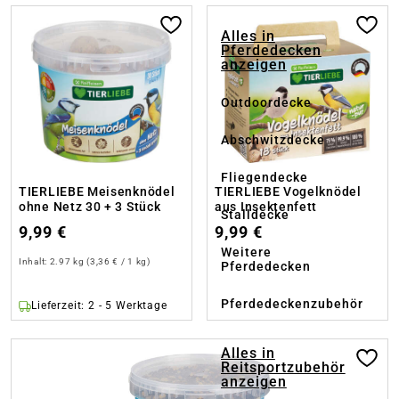
Alles in
Pferdedecken
anzeigen
Outdoordecke
Abschwitzdecke
Fliegendecke
TIERLIEBE Meisenknödel
TIERLIEBE Vogelknödel
ohne Netz 30 + 3 Stück
aus Insektenfett
Stalldecke
9,99 €
9,99 €
Weitere
Inhalt:
2.97 kg
(3,36 € / 1 kg)
Pferdedecken
Pferdedeckenzubehör
Lieferzeit: 2 - 5 Werktage
Alles in
Reitsportzubehör
anzeigen