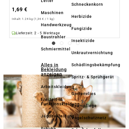
Leiter
So
Schneckenkorn
1,69 €
1
Maschinen
Herbizide
Inhalt:
1.24 kg
(1,36 € / 1 kg)
Inh
Handwerkzeug
Fungizide
Lieferzeit: 2 - 5 Werktage
Baustrahler
Insektizide
Schmiermittel
Unkrautvernichtung
ankertext
Alles in
Schädlingsbekämpfung
Bekleidung
anzeigen
Spritz- & Sprühgerät
Arbeitskleidung
Gartenvlies
Freizeit- &
Funktionskleidung
Baumpflege
Jagdbekleidung
Vogelschutznetz
Schuhe