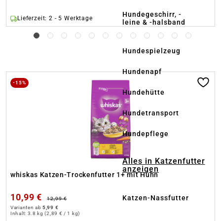
Hundegeschirr, -
Lieferzeit: 2 - 5 Werktage
leine & -halsband
Hundespielzeug
Hundenapf
Produktgalerie überspringen
-15%
Hundehütte
Hundetransport
Hundepflege
Alles in Katzenfutter
anzeigen
whiskas Katzen-Trockenfutter 1+ mit Huhn
10,99 €
Katzen-Nassfutter
12,99 €
Varianten ab
5,99 €
Inhalt:
3.8 kg
(2,89 € / 1 kg)