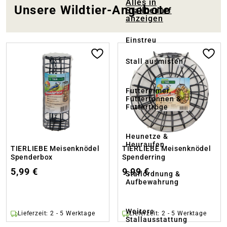
Alles in
Unsere Wildtier-Angebote
Stallbedarf
anzeigen
Einstreu
Stall ausmisten
Futtereimer,
Futtertonnen &
Futtertröge
Heunetze &
Heuraufen
TIERLIEBE Meisenknödel
TIERLIEBE Meisenknödel
Spenderbox
Spenderring
5,99 €
9,99 €
Stallordnung &
Aufbewahrung
Weitere
Lieferzeit: 2 - 5 Werktage
Lieferzeit: 2 - 5 Werktage
Stallausstattung