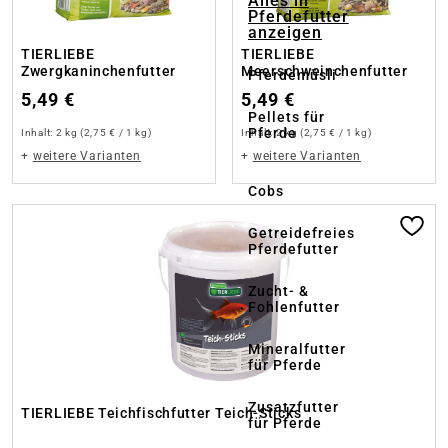
Alles in
Pferdefutter
anzeigen
TIERLIEBE
TIERLIEBE
Zwergkaninchenfutter
Meerschweinchenfutter
Pferdemüsli
5,49 €
5,49 €
Pellets für
Pferde
Inhalt:
2 kg
(2,75 € / 1 kg)
Inhalt:
2 kg
(2,75 € / 1 kg)
+
weitere Varianten
+
weitere Varianten
Cobs
Produktgalerie überspringen
Getreidefreies
Pferdefutter
Zucht- &
Fohlenfutter
Mineralfutter
für Pferde
Zusatzfutter
TIERLIEBE Teichfischfutter Teich-Sticks
für Pferde