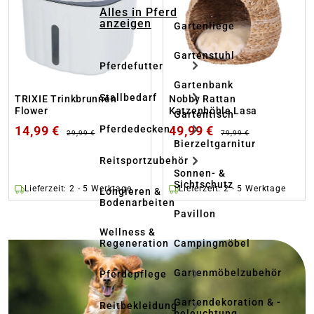
Alles in Pferd
anzeigen
Gartenliege
Gartenstuhl
Pferdefutter
Gartenbank
Stallbedarf
TRIXIE Trinkbrunnen
Nobby Rattan
Flower
Katzenhöhle Lasa
Gartentisch
14,99 €
49,99 €
Pferdedecken
29,99 €
79,99 €
Bierzeltgarnitur
Reitsportzubehör
Sonnen- &
Sichtschutz
Lieferzeit: 2 - 5 Werktage
Lieferzeit: 2 - 5 Werktage
Longieren &
Bodenarbeiten
ankertext
Pavillon
Wellness &
Regeneration
Campingmöbel
Gartenmöbelzubehör
Pferdepflege
Gartendekoration & -
Reitbekleidung
beleuchtung