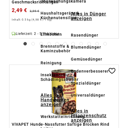
Überwachungskamera
Geschmacksrichtungen
2,49 €
2
2,99 €
Haushaltsgeräte &
Alles in Dünger
Küchenutensilien
anzeigen
Inhalt:
0.5 kg
(4,98 € / 1 kg)
Inh
+
Lieferzeit: 2 - 5 Werktage
Einkochen
Rasendünger
Brennstoffe &
Blumendünger
Kaminzubehör
Gemüsedünger
Reinigung
Produktgalerie überspringen
Bodenverbesserer
Insektenschutz &
Schädlingsabwehr
Spezialdünger
Alles in
Universaldünger
Handwerken
anzeigen
Alles in
Pflanzenschutz
Werkstatteinrichtung
anzeigen
ViVAPET Hunde-Nassfutter Saftige Brocken Rind
V