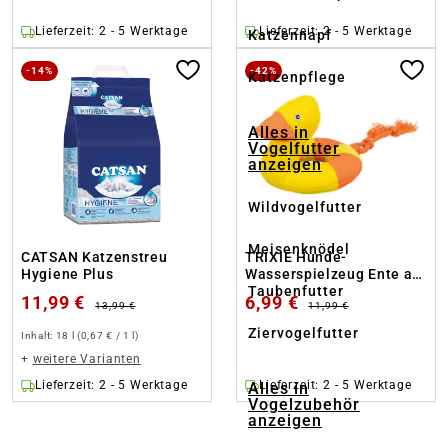
Lieferzeit: 2 - 5 Werktage
Lieferzeit: 2 - 5 Werktage
Katzennapf
-14%
-42%
Katzenpflege
Alles in
Vogelfutter
anzeigen
Wildvogelfutter
Meisenknödel
CATSAN Katzenstreu
TRIXIE Hunde-
Hygiene Plus
Wasserspielzeug Ente am
Taubenfutter
Seil
11,99 €
6,99 €
13,99 €
11,99 €
Ziervogelfutter
Inhalt:
18 l
(0,67 € / 1 l)
+
weitere Varianten
Lieferzeit: 2 - 5 Werktage
Lieferzeit: 2 - 5 Werktage
Alles in
Vogelzubehör
anzeigen
ankertext