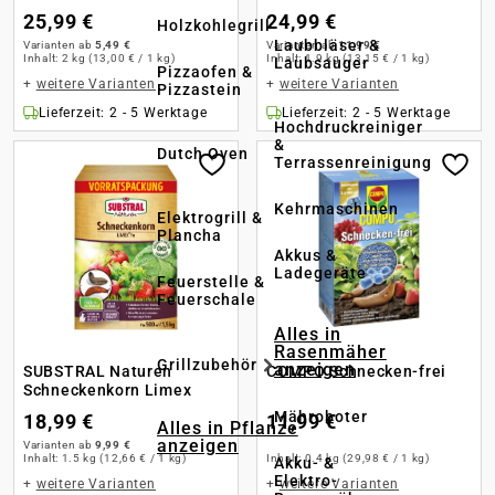
25,99 €
24,99 €
Holzkohlegrill
Laubbläser &
Varianten ab
5,49 €
Varianten ab
11,99 €
Inhalt:
2 kg
(13,00 € / 1 kg)
Inhalt:
1.9 kg
(13,15 € / 1 kg)
Laubsauger
Pizzaofen &
+
weitere Varianten
+
weitere Varianten
Pizzastein
Lieferzeit: 2 - 5 Werktage
Lieferzeit: 2 - 5 Werktage
Hochdruckreiniger
&
Dutch Oven
Terrassenreinigung
Kehrmaschinen
Elektrogrill &
Plancha
Akkus &
Ladegeräte
Feuerstelle &
Feuerschale
Alles in
Rasenmäher
Grillzubehör
anzeigen
SUBSTRAL Naturen
COMPO Schnecken-frei
Schneckenkorn Limex
Mähroboter
18,99 €
11,99 €
Alles in Pflanze
anzeigen
Varianten ab
9,99 €
Inhalt:
1.5 kg
(12,66 € / 1 kg)
Inhalt:
0.4 kg
(29,98 € / 1 kg)
Akku- &
Elektro-
+
weitere Varianten
+
weitere Varianten