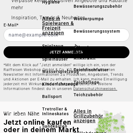
Verpasse keine exklusiven Angebote und Rabatte
Hygiene
Bewässerungszubehör
mehr
Inspiration, Trends & Neuheiten
Alles in
Wasserpumpe
Spielwaren &
E-Mail*
Freizeit
Bewässerungssystem
anzeigen
Spielzeug
Alles in
Gartenteich
JETZT ANMELDEN
anzeigen
Spielhäuser
*Mit dem Klick auf “Jetzt anmelden” willige ich ein, von der
Teichfischfutter
Raiffeisen Webshop GmbH & Co. KG einen personalisierten
Wasserspielzeug
Newsletter mit Informationen zu Produkten, Angeboten, Trends
und Aktionen per E-Mail zu erhalten. Ich kann meine Einwilligung
Teichpflege
Kinderfahrzeuge
jederzeit mit Wirkung für die Zukunft widerrufen. Weitere
Informationen findest du in unseren
Datenschutzhinweisen.
Teichzubehör
Ballsport
Tretroller &
Alles in
Wir leben Nähe
Inlineskates
Grillzubehör
Jetzt online kaufen
anzeigen
Sandkästen
oder in deinem Markt