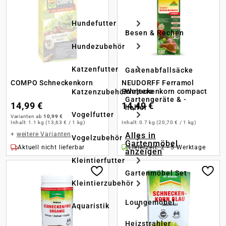
Hundefutter
Besen & Rechen
Hundezubehör
Katzenfutter
Gartenabfallsäcke
COMPO Schneckenkorn
NEUDORFF Ferramol
Schneckenkorn compact
Weitere
Katzenzubehör
Gartengeräte & -
14,99 €
14,49 €
helfer
Vogelfutter
Varianten ab
10,99 €
Inhalt:
1.1 kg
(13,63 € / 1 kg)
Inhalt:
0.7 kg
(20,70 € / 1 kg)
+
weitere Varianten
Alles in
Vogelzubehör
Gartenmöbel
Aktuell nicht lieferbar
Lieferzeit: 2 - 5 Werktage
anzeigen
Kleintierfutter
Gartenmöbel Set
Kleintierzubehör
Loungemöbel
Aquaristik
Heizstrahler