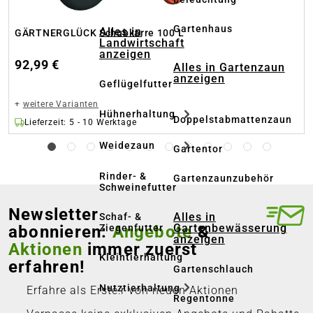
Gartenhaus
Alles in
GÄRTNERGLÜCK Schubkarre 100 L
Landwirtschaft
anzeigen
92,99 €
Alles in Gartenzaun
anzeigen
Geflügelfutter
+
weitere Varianten
Hühnerhaltung
Doppelstabmattenzaun
Lieferzeit: 5 - 10 Werktage
Weidezaun
Gartentor
Rinder- &
Gartenzaunzubehör
Schweinefutter
Newsletter
Alles in
Schaf- &
abonnieren:
Angebote
&
Gartenbewässerung
Ziegenfutter
anzeigen
Aktionen
immer zuerst
Kleintierhaltung
erfahren!
Gartenschlauch
Nutztierhaltung
Erfahre als Erste:r von neuen Aktionen
Regentonne