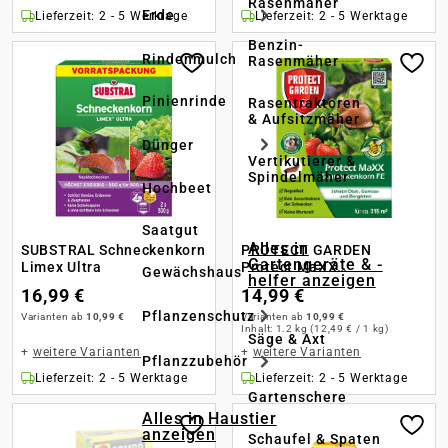
Rasenmäher
Erde
Lieferzeit: 2 - 5 Werktage
Lieferzeit: 2 - 5 Werktage
Benzin-
Rindenmulch
Rasenmäher
Pinienrinde
Rasentraktoren
& Aufsitzmäher
Dünger
Vertikutierer &
Spindelmäher
Hochbeet
Saatgut
Alles in
SUBSTRAL Schneckenkorn
PROTECT GARDEN
Gartengeräte & -
Limex Ultra
Protect MaXX
Gewächshaus
helfer anzeigen
Schneckenkorn FE
16,99 €
14,99 €
Pflanzenschutz
Varianten ab
10,99 €
Varianten ab
10,99 €
Inhalt:
1.2 kg
(12,49 € / 1 kg)
Säge & Axt
+
weitere Varianten
+
weitere Varianten
Pflanzzubehör
Lieferzeit: 2 - 5 Werktage
Lieferzeit: 2 - 5 Werktage
Gartenschere
Alles in Haustier
anzeigen
Schaufel & Spaten