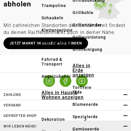
Grillabdeckung
abholen
Trampoline
Grillkohle
Schaukeln
Grillanzünder
Mit zahlreichen Standorten deutschlandweit findest
Klettergerüste
du deinen Raiffeisenmarkt auch in deiner Nähe.
Grillausrüstung
Deutschlandweit stationäre Märkte
Boot & Paddel
JETZT MARKT IN DEINER NÄHE FINDEN
Grillreinigung
Lieferung in deinen Wunschmarkt
Fahrrad &
Persönliche Beratung vor Ort
Transport
Alles in
Erde
Online bestellen – regional abholen
anzeigen
Angelzubehör
Torffreie
Alles in Haus &
Erde
ZAHLUNG
Wohnen anzeigen
Blumenerde
VERSAND
GEPRÜFTER SHOP
Spezialerde
Dekoration
WIR LEBEN NÄHE!
Gemüseerde