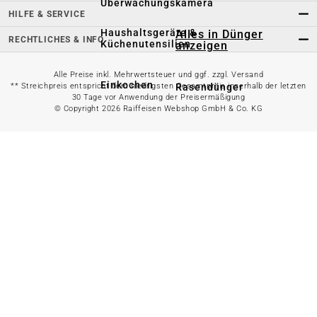
Überwachungskamera
HILFE & SERVICE
Haushaltsgeräte &
Alles in Dünger
RECHTLICHES & INFO
Küchenutensilien
anzeigen
Alle Preise inkl. Mehrwertsteuer und ggf. zzgl. Versand
Einkochen
Rasendünger
** Streichpreis entspricht dem niedrigsten Gesamtpreis innerhalb der letzten
30 Tage vor Anwendung der Preisermäßigung
© Copyright 2026 Raiffeisen Webshop GmbH & Co. KG
Brennstoffe &
Blumendünger
Kaminzubehör
Gemüsedünger
Reinigung
Bodenverbesserer
Insektenschutz &
Schädlingsabwehr
Spezialdünger
Alles in
Universaldünger
Handwerken
anzeigen
Alles in
Pflanzenschutz
Werkstatteinrichtung
anzeigen