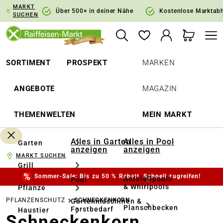
MARKT
springen
Zur Hauptnavigation springen
Über 500× in deiner Nähe
Kostenlose Marktab
SUCHEN
SORTIMENT
PROSPEKT
MARKEN
ANGEBOTE
MAGAZIN
THEMENWELTEN
MEIN MARKT
Alles in Garten
Alles in Pool
Garten
anzeigen
anzeigen
MARKT SUCHEN
Grill
Sommer-Sale: Bis zu 50 % Rabatt. Schnell zugreifen!
Aufstellpools
Pool
& Whirlpools
Pflanze
PFLANZENSCHUTZ
SCHNECKENKORN
Gartenmaschinen &
Planschbecken
Forstbedarf
Haustier
Schneckenkorn