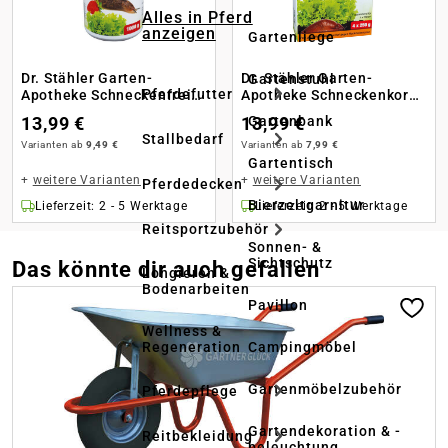
Alles in Pferd
anzeigen
Gartenliege
Dr. Stähler Garten-
Dr. Stähler Garten-
Gartenstuhl
Pferdefutter
Apotheke Schneckenfrei
Apotheke Schneckenkorn
Organic Ferrimax
Blau
13,99 €
13,99 €
Gartenbank
Stallbedarf
Varianten ab
9,49 €
Varianten ab
7,99 €
Gartentisch
+
weitere Varianten
+
weitere Varianten
Pferdedecken
Bierzeltgarnitur
Lieferzeit: 2 - 5 Werktage
Lieferzeit: 2 - 5 Werktage
Reitsportzubehör
Sonnen- &
Sichtschutz
Das könnte dir auch gefallen
Longieren &
Bodenarbeiten
Produktgalerie überspringen
Pavillon
Wellness &
Regeneration
Campingmöbel
Gartenmöbelzubehör
Pferdepflege
Gartendekoration & -
Reitbekleidung
beleuchtung