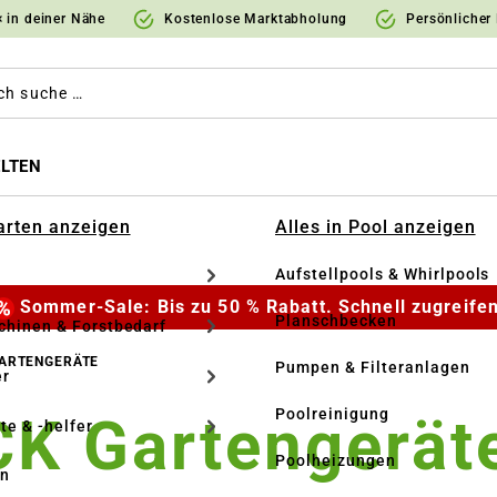
 in deiner Nähe
Kostenlose Marktabholung
Persönlicher
LTEN
Garten anzeigen
Alles in Pool anzeigen
Aufstellpools & Whirlpools
Sommer-Sale: Bis zu 50 % Rabatt. Schnell zugreifen
Planschbecken
hinen & Forstbedarf
ARTENGERÄTE
Pumpen & Filteranlagen
r
Poolreinigung
 Gartengerät
te & -helfer
Poolheizungen
en