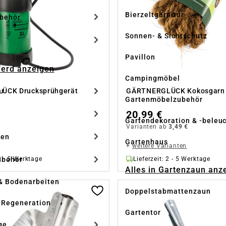
Bierzeltgarnitur
ubehör
Sonnen- & Sichtschutz
Pavillon
Pferd anzeigen
Campingmöbel
ÜCK Drucksprühgerät
GÄRTNERGLÜCK Kokosgarn
er
Gartenmöbelzubehör
20,99 €
Gartendekoration & -beleu
Varianten ab
3,49 €
ken
Gartenhaus
+
weitere Varianten
 2 - 5 Werktage
Lieferzeit: 2 - 5 Werktage
ubehör
Alles in Gartenzaun anz
& Bodenarbeiten
Doppelstabmattenzaun
 Regeneration
Gartentor
ge