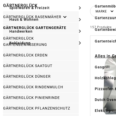
GÄRTNERGLÜCK
Gartenmöb
Spielwaren & Freizeit
MARKE
GÄRTNERGLÜCK RASENMÄHER
Gartenzau
Haus & Wohnen
157 Produkte
GÄRTNERGLÜCK GARTENGERÄTE
Gartenbew
Handwerken
GÄRTNERGLÜCK
Gartenteic
Bekleidung
GARTENBEWÄSSERUNG
GÄRTNERGLÜCK ERDEN
Alles in G
GÄRTNERGLÜCK SAATGUT
Gasgrill
GÄRTNERGLÜCK DÜNGER
Holzkohlegr
GÄRTNERGLÜCK RINDENMULCH
Pizzaofen 
GÄRTNERGLÜCK PINIENRINDE
Dutch Ove
GÄRTNERGLÜCK PFLANZENSCHUTZ
Elektrogril