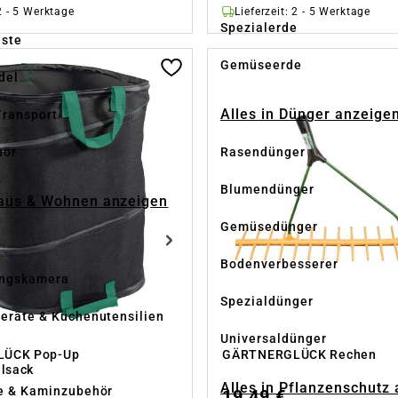
 2 - 5 Werktage
Lieferzeit: 2 - 5 Werktage
Spezialerde
üste
Gemüseerde
del
Alles in Dünger anzeige
Transport
hör
Rasendünger
Blumendünger
Haus & Wohnen anzeigen
Gemüsedünger
Bodenverbesserer
ngskamera
Spezialdünger
eräte & Küchenutensilien
Universaldünger
ÜCK Pop-Up
GÄRTNERGLÜCK Rechen
llsack
Alles in Pflanzenschutz
e & Kaminzubehör
19,49 €