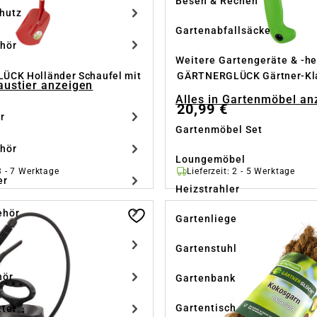
Besen & Rechen
hutz
Gartenabfallsäcke
hör
Weitere Gartengeräte & -he
CK Holländer Schaufel mit
GÄRTNERGLÜCK Gärtner-Kl
Haustier anzeigen
Alles in Gartenmöbel an
20,99 €
r
Gartenmöbel Set
hör
Loungemöbel
 3 - 7 Werktage
Lieferzeit: 2 - 5 Werktage
er
Heizstrahler
ehör
Gartenliege
r
Gartenstuhl
hör
Gartenbank
Gartentisch
tter