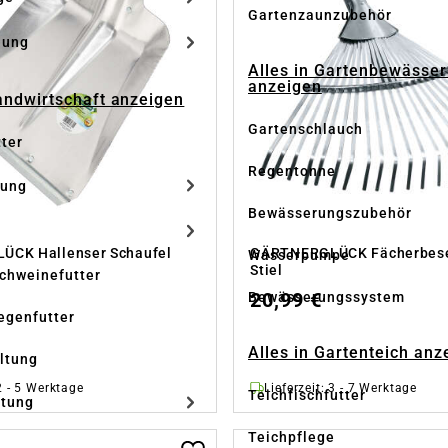
Gartenzaunzubehör
dung
Alles in Gartenbewässe
anzeigen
Landwirtschaft anzeigen
Gartenschlauch
tter
Regentonne
tung
Bewässerungszubehör
CK Hallenser Schaufel
GÄRTNERGLÜCK Fächerbesen
Wasserpumpe
Stiel
Schweinefutter
20,99 €
Bewässerungssystem
iegenfutter
Alles in Gartenteich anz
altung
 2 - 5 Werktage
Lieferzeit: 3 - 7 Werktage
Teichfischfutter
ltung
Teichpflege