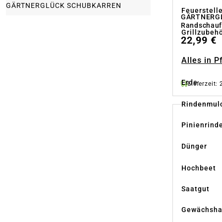
GÄRTNERGLÜCK SCHUBKARREN
Feuerstell
GÄRTNERGL
Randschaufe
Grillzubeh
22,99 €
Alles in 
Erde
Lieferzeit:
Rindenmul
Pinienrind
Dünger
Hochbeet
Saatgut
Gewächsha