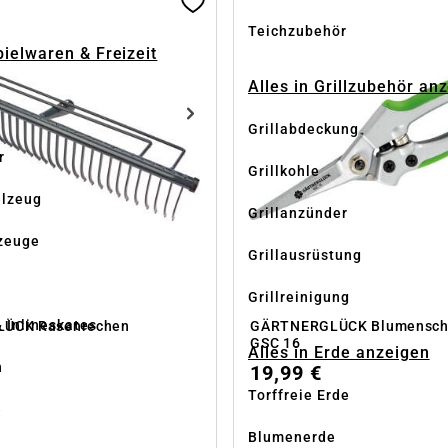
Teichzubehör
pielwaren & Freizeit
Alles in Grillzubehör an
Grillabdeckung
r
Grillkohle
elzeug
Grillanzünder
zeuge
Grillausrüstung
Grillreinigung
& Inlineskates
ÜCK Rasenrechen
GÄRTNERGLÜCK Blumensche
GSC 16
Alles in Erde anzeigen
n
19,99 €
Torffreie Erde
e
Blumenerde