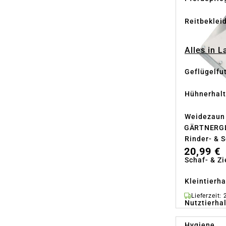
Reitbeklei
Alles in 
Geflügelfu
Hühnerhal
Weidezaun
GÄRTNERGLÜ
Rinder- & 
20,99 €
Schaf- & Z
Kleintierh
Lieferzeit:
Nutztierha
Hygiene