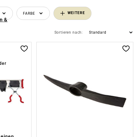
WEITERE
FARBE
n &
Sortieren nach:
der
zeigen