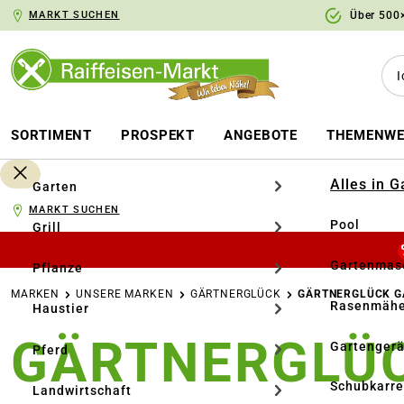
MARKT SUCHEN
Über 500×
springen
Zur Hauptnavigation springen
SORTIMENT
PROSPEKT
ANGEBOTE
THEMENWE
Alles in 
Garten
MARKT SUCHEN
Pool
Grill
Gartenmasc
Pflanze
MARKEN
UNSERE MARKEN
GÄRTNERGLÜCK
GÄRTNERGLÜCK G
Rasenmähe
Haustier
GÄRTNERGLÜCK
Gartengerä
Pferd
Schubkarr
Landwirtschaft