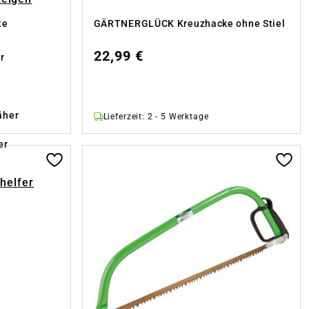
te
GÄRTNERGLÜCK Kreuzhacke ohne Stiel
22,99 €
r
äher
Lieferzeit: 2 - 5 Werktage
er
-helfer