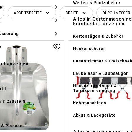
Weiteres Poolzubehör
el
ARBEITSBREITE
BREITE
DURCHMESSER
Alles in Gartenmaschine
n
Forstbedarf anzeigen
ässerung
Kettensägen & Zubehör
h
Heckenscheren
Rasentrimmer & Freischnei
rill anzeigen
Laubbläser & Laubsauger
Hochdruckreiniger &
ill
Terrassenreinigung
& Pizzastein
Kehrmaschinen
n
Akkus & Ladegeräte
l & Plancha
Alles in Rasenmäher an