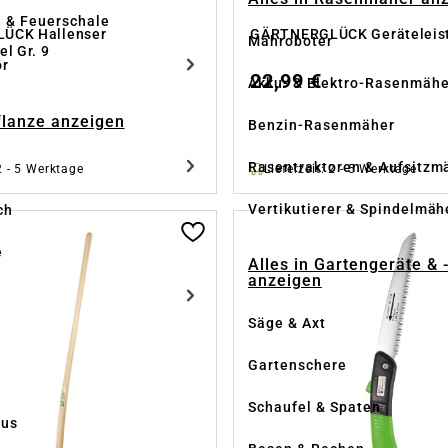
e & Feuerschale
ÜCK Hallenser
GÄRTNERGLÜCK Geräteleis
Mähroboter
l Gr. 9
ör
22,99 €
Akku- & Elektro-Rasenmähe
Pflanze anzeigen
Benzin-Rasenmäher
Rasentraktoren & Aufsitzm
 2 - 5 Werktage
Lieferzeit: 2 - 5 Werktage
Vertikutierer & Spindelmäh
ch
e
Alles in Gartengeräte & 
anzeigen
Säge & Axt
Gartenschere
Schaufel & Spaten
us