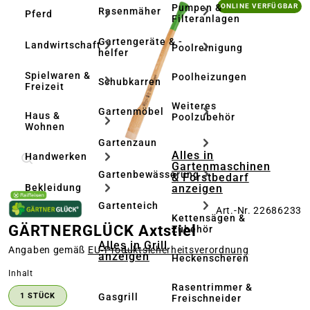
Bildergalerie überspringen
Pumpen &
ONLINE VERFÜGBAR
Rasenmäher
Pferd
Filteranlagen
Gartengeräte & -
Landwirtschaft
Poolreinigung
helfer
Spielwaren &
Poolheizungen
Schubkarren
Freizeit
Weiteres
Gartenmöbel
Haus &
Poolzubehör
Wohnen
Gartenzaun
Alles in
Handwerken
Gartenmaschinen
Gartenbewässerung
& Forstbedarf
anzeigen
Bekleidung
Gartenteich
Art.-Nr. 22686233
Kettensägen &
GÄRTNERGLÜCK Axtstiel
Zubehör
Alles in Grill
Angaben gemäß
EU‑Produktsicherheitsverordnung
anzeigen
Heckenscheren
auswählen
Inhalt
Rasentrimmer &
Gasgrill
1 STÜCK
Freischneider