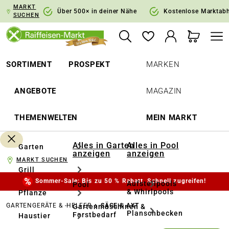
MARKT
springen
Zur Hauptnavigation springen
Über 500× in deiner Nähe
Kostenlose Marktab
SUCHEN
SORTIMENT
PROSPEKT
MARKEN
ANGEBOTE
MAGAZIN
THEMENWELTEN
MEIN MARKT
Alles in Garten
Alles in Pool
Garten
anzeigen
anzeigen
MARKT SUCHEN
Grill
Sommer-Sale: Bis zu 50 % Rabatt. Schnell zugreifen!
Aufstellpools
Pool
& Whirlpools
Pflanze
GARTENGERÄTE & -HELFER
SÄGE & AXT
Gartenmaschinen &
Planschbecken
Forstbedarf
Haustier