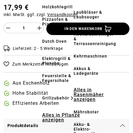
17,99 €
Holzkohlegrill
Laubbläser &
inkl. MwSt. ggf. zzgl.
Versandkosten
Laubsauger
Pizzaofen &
Pizzastein
Produkt Anzahl des Produktes "%product%
IN DEN WARENKORB
Hochdruckreiniger
&
Dutch Oven
Terrassenreinigung
Lieferzeit: 2 - 5 Werktage
Kehrmaschinen
Elektrogrill &
Plancha
Zum Merkzettel hinzufügen
Akkus &
Ladegeräte
Feuerstelle &
Feuerschale
Aus Eschenholz
Alles in
Hohe Stabilität
Rasenmäher
Grillzubehör
anzeigen
Effizientes Arbeiten
Mähroboter
Alles in Pflanze
anzeigen
Akku- &
Produktdetails
Elektro-