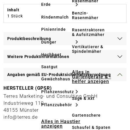
Rasenmäher
Erde
Inhalt
Benzin-
1 Stück
Rindenmulch
Rasenmäher
Pinienrinde
Rasentraktoren
& Aufsitzmäher
Produktbeschreibung
Dünger
Vertikutierer &
Spindelmäher
Hochbeet
Weitere Produktinformationen
Saatgut
Alles in
Angaben gemäß EU-Produktsicherheitsverordnung
Gartengeräte & -
Gewächshaus
helfer anzeigen
HERSTELLER (GPSR)
Pflanzenschutz
Terres Marketing- und Consulting GmbH
Säge & Axt
Industrieweg 110
Pflanzzubehör
48155 Münster
Gartenschere
info@terres.de
Alles in Haustier
anzeigen
Schaufel & Spaten