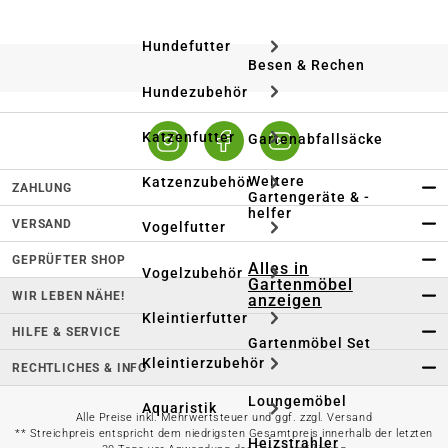
Hundefutter
Besen & Rechen
Hundezubehör
Katzenfutter
Gartenabfallsäcke
Weitere
Katzenzubehör
ZAHLUNG
Gartengeräte & -
helfer
VERSAND
Vogelfutter
GEPRÜFTER SHOP
Alles in
Vogelzubehör
Gartenmöbel
WIR LEBEN NÄHE!
anzeigen
Kleintierfutter
HILFE & SERVICE
Gartenmöbel Set
Kleintierzubehör
RECHTLICHES & INFO
Loungemöbel
Aquaristik
Alle Preise inkl. Mehrwertsteuer und ggf. zzgl. Versand
** Streichpreis entspricht dem niedrigsten Gesamtpreis innerhalb der letzten
Heizstrahler