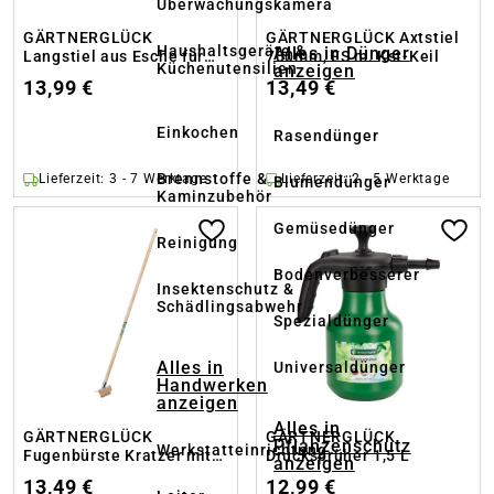
Überwachungskamera
GÄRTNERGLÜCK
GÄRTNERGLÜCK Axtstiel
Haushaltsgeräte &
Alles in Dünger
Langstiel aus Esche für
700mm, ES m. Kst-Keil
Küchenutensilien
anzeigen
Schaufeln
13,99 €
13,49 €
Einkochen
Rasendünger
Brennstoffe &
Lieferzeit: 3 - 7 Werktage
Lieferzeit: 2 - 5 Werktage
Blumendünger
Kaminzubehör
Gemüsedünger
Reinigung
Bodenverbesserer
Insektenschutz &
Schädlingsabwehr
Spezialdünger
Alles in
Universaldünger
Handwerken
anzeigen
Alles in
GÄRTNERGLÜCK
GÄRTNERGLÜCK
Pflanzenschutz
Werkstatteinrichtung
Fugenbürste Kratzer mit
Drucksprüher 1,5 L
anzeigen
Stiel
13,49 €
12,99 €