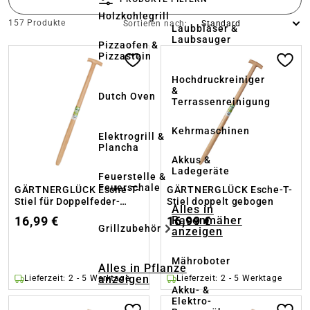
Holzkohlegrill
157 Produkte
Sortieren nach:
Laubbläser &
Laubsauger
Pizzaofen &
Pizzastein
Hochdruckreiniger
&
Dutch Oven
Terrassenreinigung
Kehrmaschinen
Elektrogrill &
Plancha
Akkus &
Ladegeräte
Feuerstelle &
Feuerschale
GÄRTNERGLÜCK Esche-T-
GÄRTNERGLÜCK Esche-T-
Stiel für Doppelfeder-
Stiel doppelt gebogen
Alles in
Spaten
Rasenmäher
16,99 €
16,99 €
Grillzubehör
anzeigen
Mähroboter
Alles in Pflanze
anzeigen
Lieferzeit: 2 - 5 Werktage
Lieferzeit: 2 - 5 Werktage
Akku- &
Elektro-