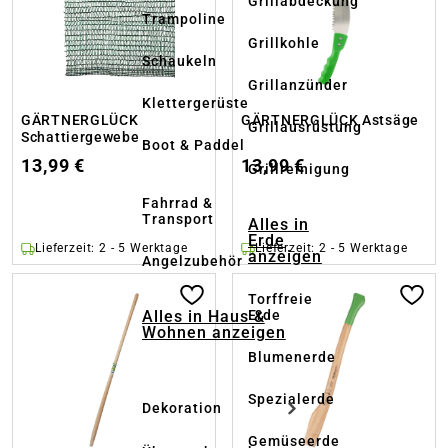
Grillabdeckung
Trampoline
Grillkohle
Schaukeln
Grillanzünder
Klettergerüste
GÄRTNERGLÜCK
GÄRTNERGLÜCK Astsäge
Grillausrüstung
Schattiergewebe
Boot & Paddel
13,99 €
13,99 €
Grillreinigung
Fahrrad &
Transport
Alles in
Erde
Lieferzeit: 2 - 5 Werktage
Lieferzeit: 2 - 5 Werktage
anzeigen
Angelzubehör
Torffreie
Alles in Haus &
Erde
Wohnen anzeigen
Blumenerde
Spezialerde
Dekoration
Gemüseerde