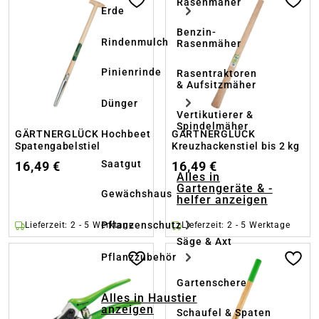
Rasenmäher
Erde
Benzin-
Rindenmulch
Rasenmäher
Pinienrinde
Rasentraktoren
& Aufsitzmäher
Dünger
Vertikutierer &
Spindelmäher
Hochbeet
GÄRTNERGLÜCK
GÄRTNERGLÜCK
Spatengabelstiel
Kreuzhackenstiel bis 2 kg
Saatgut
16,49 €
16,49 €
Alles in
Gartengeräte & -
Gewächshaus
helfer anzeigen
Pflanzenschutz
Lieferzeit: 2 - 5 Werktage
Lieferzeit: 2 - 5 Werktage
Säge & Axt
Pflanzzubehör
Gartenschere
Alles in Haustier
anzeigen
Schaufel & Spaten