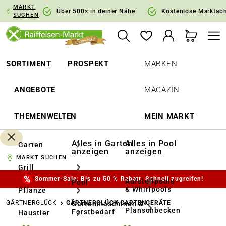
MARKT
springen
Zur Hauptnavigation springen
Über 500× in deiner Nähe
Kostenlose Marktab
SUCHEN
SORTIMENT
PROSPEKT
MARKEN
ANGEBOTE
MAGAZIN
THEMENWELTEN
MEIN MARKT
Alles in Garten
Alles in Pool
Garten
anzeigen
anzeigen
MARKT SUCHEN
Grill
Sommer-Sale: Bis zu 50 % Rabatt. Schnell zugreifen!
Aufstellpools
Pool
& Whirlpools
Pflanze
GÄRTNERGLÜCK
GÄRTNERGLÜCK GARTENGERÄTE
Gartenmaschinen &
Planschbecken
Forstbedarf
Haustier