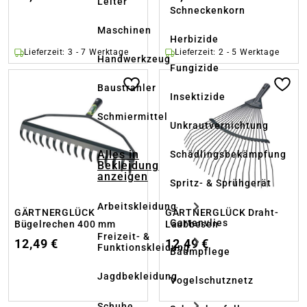
Leiter
Schneckenkorn
Maschinen
Herbizide
Lieferzeit: 3 - 7 Werktage
Lieferzeit: 2 - 5 Werktage
Handwerkzeug
Fungizide
Baustrahler
Insektizide
Schmiermittel
Unkrautvernichtung
Alles in
Schädlingsbekämpfung
Bekleidung
anzeigen
Spritz- & Sprühgerät
Arbeitskleidung
GÄRTNERGLÜCK
GÄRTNERGLÜCK Draht-
Gartenvlies
Bügelrechen 400 mm
Laubbesen
Freizeit- &
12,49 €
12,49 €
Funktionskleidung
Baumpflege
Jagdbekleidung
Vogelschutznetz
Schuhe