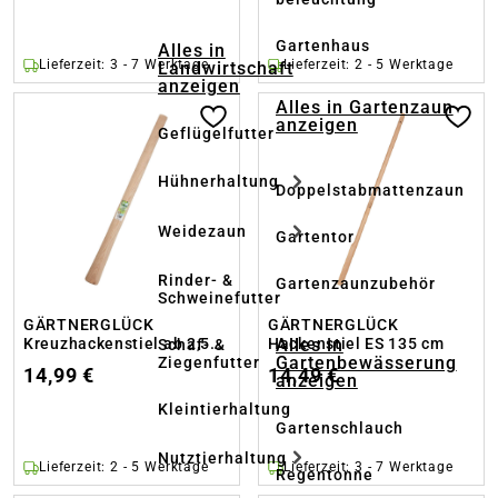
Gartenhaus
Alles in
Lieferzeit: 3 - 7 Werktage
Lieferzeit: 2 - 5 Werktage
Landwirtschaft
anzeigen
Alles in Gartenzaun
anzeigen
Geflügelfutter
Hühnerhaltung
Doppelstabmattenzaun
Weidezaun
Gartentor
Rinder- &
Gartenzaunzubehör
Schweinefutter
GÄRTNERGLÜCK
GÄRTNERGLÜCK
Alles in
Kreuzhackenstiel ab 2,5
Hackenstiel ES 135 cm
Schaf- &
Gartenbewässerung
Ziegenfutter
kg
14,99 €
14,49 €
anzeigen
Kleintierhaltung
Gartenschlauch
Nutztierhaltung
Lieferzeit: 2 - 5 Werktage
Lieferzeit: 3 - 7 Werktage
Regentonne