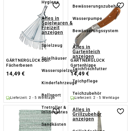
Hygiene
Bewässerungszubehör
Alles in
Wasserpumpe
Spielwaren &
Freizeit
Bewässerungssystem
anzeigen
Spielzeug
Alles in
Gartenteich
anzeigen
Spielhäuser
GÄRTNERGLÜCK Düll-
GÄRTNERGLÜCK
Fächerbesen
Gartenhippe
Teichfischfutter
Wasserspielzeug
14,49 €
14,49 €
Teichpflege
Kinderfahrzeuge
Teichzubehör
Ballsport
Lieferzeit: 2 - 5 Werktage
Lieferzeit: 2 - 5 Werktage
Tretroller &
Alles in
Inlineskates
Grillzubehör
anzeigen
Sandkästen