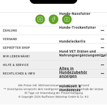
Hunde-Nassfutter
Hunde-Trockenfutter
ZAHLUNG
VERSAND
Hundeleckerlis
GEPRÜFTER SHOP
Hund VET Diäten und
Nahrungsergänzungsmittel
WIR LEBEN NÄHE!
HILFE & SERVICE
Alles in
Hundezubehör
RECHTLICHES & INFO
anzeigen
Alle Preise inkl. Mehrwertsteuer und ggf. zzgl. Versand
Hundebett &
** Streichpreis entspricht dem niedrigsten Gesamtpreis innerhalb der letzten
Hundedecke
30 Tage vor Anwendung der Preisermäßigung
© Copyright 2026 Raiffeisen Webshop GmbH & Co. KG
Hundebekleidung