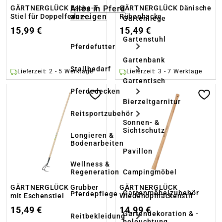
Alles in Pferd
GÄRTNERGLÜCK Esche-T-
GÄRTNERGLÜCK Dänische
anzeigen
Stiel für Doppelfeder-
Rübenhacke
Gartenliege
Damenspaten
15,99 €
15,49 €
Gartenstuhl
Pferdefutter
Gartenbank
Stallbedarf
Lieferzeit: 2 - 5 Werktage
Lieferzeit: 3 - 7 Werktage
Gartentisch
Pferdedecken
Bierzeltgarnitur
Reitsportzubehör
Sonnen- &
Sichtschutz
Longieren &
Bodenarbeiten
Pavillon
Wellness &
Regeneration
Campingmöbel
GÄRTNERGLÜCK Grubber
GÄRTNERGLÜCK
Gartenmöbelzubehör
Pferdepflege
mit Eschenstiel
Wiedehopfhackenstil
15,49 €
14,99 €
Gartendekoration & -
Reitbekleidung
beleuchtung