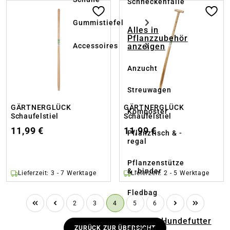
Schneckenfalle
Gummistiefel
Alles in
Pflanzzubehör
anzeigen
Accessoires
Anzucht
Streuwagen
GÄRTNERGLÜCK
GÄRTNERGLÜCK
Komposter
Schaufelstiel
Schaufelstiel
11,99 €
11,99 €
Pflanztisch & -
regal
Pflanzenstütze
& -binder
Lieferzeit: 3 - 7 Werktage
Lieferzeit: 2 - 5 Werktage
Fledbag
Seite
Seite
Seite
Seite
Seite
2
3
4
5
6
Alles in Hundefutter
ZURÜCK ZUR ÜBERSICHT
anzeigen