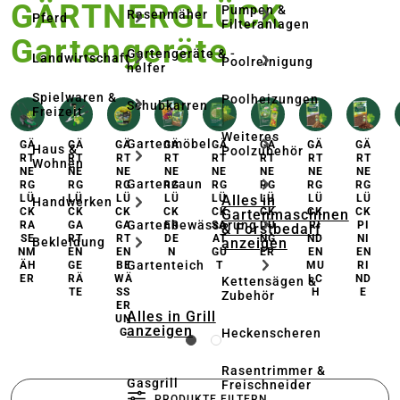
GÄRTNERGLÜCK
Pumpen &
Rasenmäher
Pferd
Filteranlagen
Gartengeräte
Gartengeräte & -
Landwirtschaft
Poolreinigung
helfer
Spielwaren &
Poolheizungen
Schubkarren
Freizeit
Weiteres
Gartenmöbel
GÄ
GÄ
GÄ
GÄ
GÄ
GÄ
GÄ
GÄ
Haus &
Poolzubehör
RT
RT
RT
RT
RT
RT
RT
RT
Wohnen
NE
NE
NE
NE
NE
NE
NE
NE
Gartenzaun
RG
RG
RG
RG
RG
RG
RG
RG
Alles in
LÜ
LÜ
LÜ
LÜ
LÜ
LÜ
LÜ
LÜ
Handwerken
CK
CK
CK
CK
CK
CK
CK
CK
Gartenmaschinen
Gartenbewässerung
RA
GA
GA
ER
SA
DÜ
RI
PI
& Forstbedarf
SE
RT
RT
DE
AT
NG
ND
NI
anzeigen
Bekleidung
NM
EN
EN
N
GU
ER
EN
EN
Gartenteich
ÄH
GE
BE
T
MU
RI
ER
RÄ
WÄ
LC
ND
Kettensägen &
TE
SS
H
E
Zubehör
ER
Alles in Grill
UN
anzeigen
Heckenscheren
G
Rasentrimmer &
Gasgrill
Freischneider
PRODUKTE FILTERN