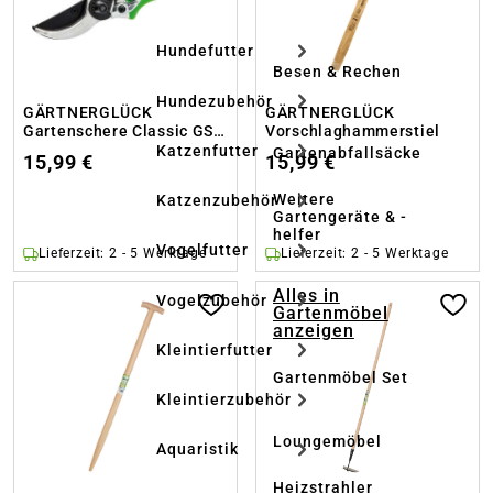
Hundefutter
Besen & Rechen
Hundezubehör
GÄRTNERGLÜCK
GÄRTNERGLÜCK
Gartenschere Classic GSC
Vorschlaghammerstiel
14
Katzenfutter
Gartenabfallsäcke
15,99 €
15,99 €
Weitere
Katzenzubehör
Gartengeräte & -
helfer
Vogelfutter
Lieferzeit: 2 - 5 Werktage
Lieferzeit: 2 - 5 Werktage
Alles in
Vogelzubehör
Gartenmöbel
anzeigen
Kleintierfutter
Gartenmöbel Set
Kleintierzubehör
Loungemöbel
Aquaristik
Heizstrahler