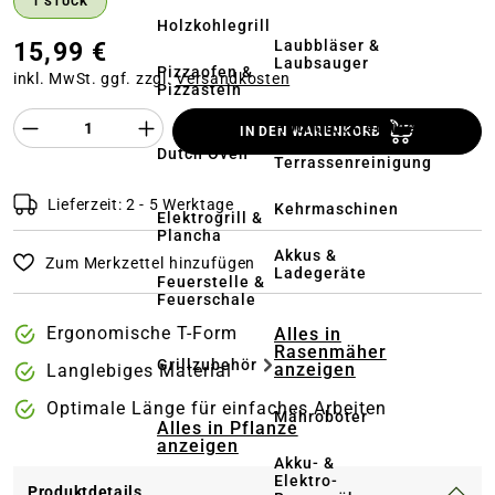
1 STÜCK
Holzkohlegrill
Laubbläser &
15,99 €
Laubsauger
Pizzaofen &
inkl. MwSt. ggf. zzgl.
Versandkosten
Pizzastein
Produkt Anzahl des Produktes "%product%
Hochdruckreiniger
IN DEN WARENKORB
&
Dutch Oven
Terrassenreinigung
Lieferzeit: 2 - 5 Werktage
Kehrmaschinen
Elektrogrill &
Plancha
Akkus &
Zum Merkzettel hinzufügen
Ladegeräte
Feuerstelle &
Feuerschale
Ergonomische T-Form
Alles in
Rasenmäher
Grillzubehör
anzeigen
Langlebiges Material
Optimale Länge für einfaches Arbeiten
Mähroboter
Alles in Pflanze
anzeigen
Akku- &
Elektro-
Produktdetails