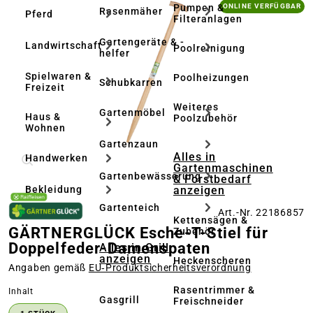
Bildergalerie überspringen
Pumpen &
ONLINE VERFÜGBAR
Rasenmäher
Pferd
Filteranlagen
Gartengeräte & -
Landwirtschaft
Poolreinigung
helfer
Spielwaren &
Poolheizungen
Schubkarren
Freizeit
Weiteres
Gartenmöbel
Haus &
Poolzubehör
Wohnen
Gartenzaun
Alles in
Handwerken
Gartenmaschinen
Gartenbewässerung
& Forstbedarf
anzeigen
Bekleidung
Gartenteich
Art.-Nr. 22186857
Kettensägen &
GÄRTNERGLÜCK Esche-T-Stiel für
Zubehör
Doppelfeder-Damenspaten
Alles in Grill
anzeigen
Heckenscheren
Angaben gemäß
EU‑Produktsicherheitsverordnung
Rasentrimmer &
auswählen
Inhalt
Gasgrill
Freischneider