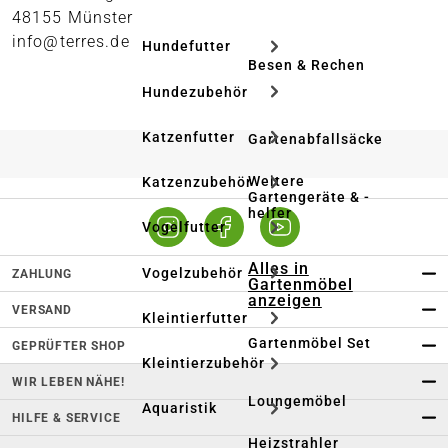
48155 Münster
info@terres.de
Hundefutter
Besen & Rechen
Hundezubehör
Katzenfutter
Gartenabfallsäcke
Weitere
Katzenzubehör
Gartengeräte & -
helfer
Vogelfutter
Alles in
Vogelzubehör
ZAHLUNG
Gartenmöbel
anzeigen
VERSAND
Kleintierfutter
Gartenmöbel Set
GEPRÜFTER SHOP
Kleintierzubehör
WIR LEBEN NÄHE!
Loungemöbel
Aquaristik
HILFE & SERVICE
Heizstrahler