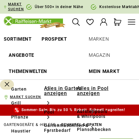
MARKT
springen
Zur Hauptnavigation springen
Über 500× in deiner Nähe
Kostenlose Marktab
SUCHEN
SORTIMENT
PROSPEKT
MARKEN
ANGEBOTE
MAGAZIN
THEMENWELTEN
MEIN MARKT
Alles in Garten
Alles in Pool
Garten
anzeigen
anzeigen
MARKT SUCHEN
Grill
Sommer-Sale: Bis zu 50 % Rabatt. Schnell zugreifen!
Aufstellpools
Pool
& Whirlpools
Pflanze
GARTENGERÄTE & -HELFER
SCHAUFEL & SPATEN
Gartenmaschinen &
Planschbecken
Forstbedarf
Haustier