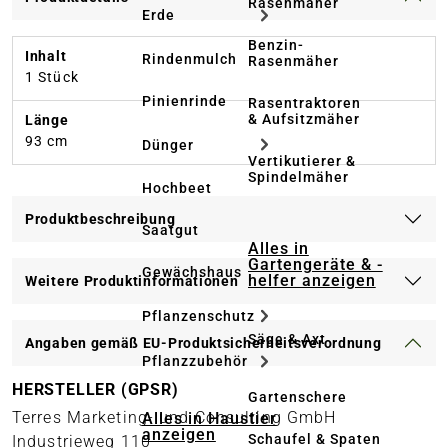
Rasenmäher
Erde
Benzin-
Inhalt
Rindenmulch
Rasenmäher
1 Stück
Pinienrinde
Rasentraktoren
& Aufsitzmäher
Länge
93 cm
Dünger
Vertikutierer &
Spindelmäher
Hochbeet
Produktbeschreibung
Saatgut
Alles in
Gartengeräte & -
Gewächshaus
helfer anzeigen
Weitere Produktinformationen
Pflanzenschutz
Säge & Axt
Angaben gemäß EU-Produktsicherheitsverordnung
Pflanzzubehör
HERSTELLER (GPSR)
Gartenschere
Terres Marketing- und Consulting GmbH
Alles in Haustier
anzeigen
Schaufel & Spaten
Industrieweg 110