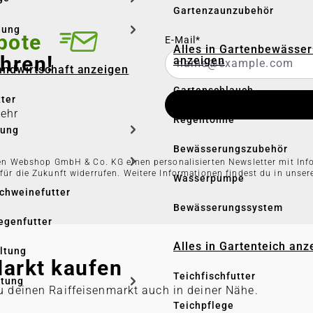
Gartenzaunzubehör
dung
bote
E-Mail*
Alles in Gartenbewässe
hren!
anzeigen
Landwirtschaft anzeigen
Gartenschlauch
tter
mehr
Regentonne
tung
Bewässerungszubehör
eisen Webshop GmbH & Co. KG einen personalisierten Newsletter mit In
 für die Zukunft widerrufen. Weitere Informationen findest du in unse
Wasserpumpe
Schweinefutter
Bewässerungssystem
iegenfutter
Alles in Gartenteich anz
altung
Markt kaufen
Teichfischfutter
ltung
u deinen Raiffeisenmarkt auch in deiner Nähe.
Teichpflege