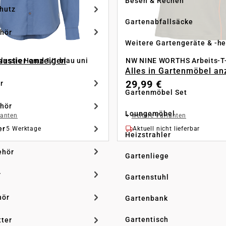
Besen & Rechen
hutz
Gartenabfallsäcke
hör
Weitere Gartengeräte & -he
Haustier anzeigen
lassic Hemd 1/1 blau uni
NW NINE WORTHS Arbeits-T-
Alles in Gartenmöbel an
29,99 €
r
Gartenmöbel Set
hör
Loungemöbel
ianten
+
weitere Varianten
er
2 - 5 Werktage
Aktuell nicht lieferbar
Heizstrahler
ehör
Gartenliege
r
Gartenstuhl
hör
Gartenbank
Gartentisch
tter