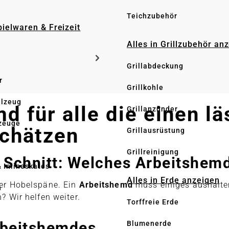
Teichzubehör
pielwaren & Freizeit
Alles in Grillzubehör an
Grillabdeckung
r
Grillkohle
elzeug
 für alle die einen lä
Grillanzünder
zeuge
schätzen
Grillausrüstung
Grillreinigung
Schnitt: Welches Arbeitshemd 
& Inlineskates
Alles in Erde anzeigen
der Hobelspäne. Ein
Arbeitshemd
muss einiges aushalten
n
? Wir helfen weiter.
Torffreie Erde
e
Arbeitshemdes
Blumenerde