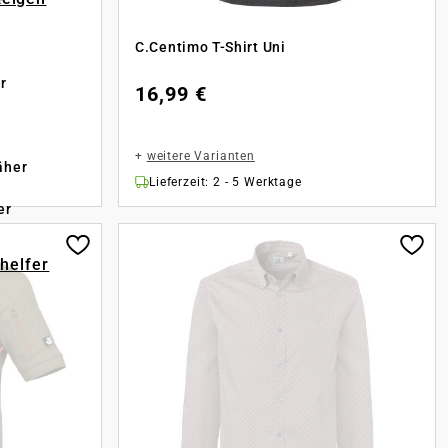
C.Centimo T-Shirt Uni
r
16,99 €
+
weitere Varianten
äher
Lieferzeit: 2 - 5 Werktage
er
-helfer