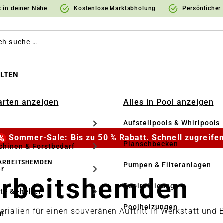
 in deiner Nähe
Kostenlose Marktabholung
Persönlicher
LTEN
Garten anzeigen
Alles in Pool anzeigen
Aufstellpools & Whirlpools
Sommer-Sale: Bis zu 50 % Rabatt. Schnell zugreifen
Planschbecken
hinen & Forstbedarf
 ARBEITSHEMDEN
Pumpen & Filteranlagen
r
 Arbeitshemden
Poolreinigung
te & -helfer
Poolheizungen
ialien für einen souveränen Auftritt in Werkstatt und 
en