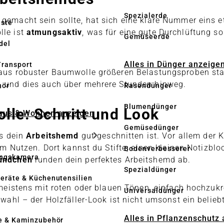
Spezialerde
gemacht sein sollte, hat sich eine klare Nummer eins et
üste
le ist
atmungsaktiv
, was für eine gute Durchlüftung so
Gemüseerde
del
Alles in Dünger anzeige
Transport
us robuster Baumwolle größeren Belastungsproben stan
, und dies auch über mehrere Stunden hinweg.
hör
Rasendünger
Blumendünger
le: Schnitt und Look
Haus & Wohnen anzeigen
Gemüsedünger
ss dein
Arbeitshemd
gut geschnitten ist. Vor allem der K
em Nutzen. Dort kannst du Stifte, einen kleinen Notizblo
Bodenverbesserer
ngskamera
bündchen
runden dein perfektes Arbeitshemd ab.
Spezialdünger
eräte & Küchenutensilien
 meistens mit roten oder blauen Tönen, einfach hochzuk
Universaldünger
ahl – der Holzfäller-Look ist nicht umsonst ein beliebt
Alles in Pflanzenschutz
e & Kaminzubehör