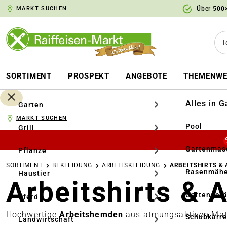
MARKT SUCHEN
Über 500×
springen
Zur Hauptnavigation springen
SORTIMENT
PROSPEKT
ANGEBOTE
THEMENWE
Alles in 
Garten
MARKT SUCHEN
Pool
Grill
Gartenmasc
Pflanze
SORTIMENT
BEKLEIDUNG
ARBEITSKLEIDUNG
ARBEITSHIRTS &
Rasenmähe
Haustier
Arbeitshirts &
Gartengerä
Pferd
Hochwertige
Arbeitshemden
aus atmungsaktiven Mater
Schubkarr
Landwirtschaft