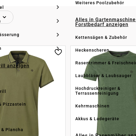
Weiteres Poolzubehör
el
Alles in Gartenmaschine
n
Forstbedarf anzeigen
ässerung
Kettensägen & Zubehör
h
Heckenscheren
Rasentrimmer & Freischnei
rill anzeigen
Laubbläser & Laubsauger
Hochdruckreiniger &
ill
Terrassenreinigung
& Pizzastein
Kehrmaschinen
n
Akkus & Ladegeräte
l & Plancha
Alles in Rasenmäher an