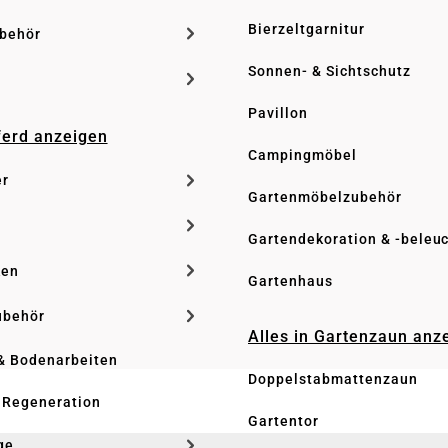
Bierzeltgarnitur
ubehör
Sonnen- & Sichtschutz
Pavillon
Pferd anzeigen
Campingmöbel
er
Gartenmöbelzubehör
Gartendekoration & -beleu
ken
Gartenhaus
ubehör
Alles in Gartenzaun anz
& Bodenarbeiten
Doppelstabmattenzaun
 Regeneration
Gartentor
ge