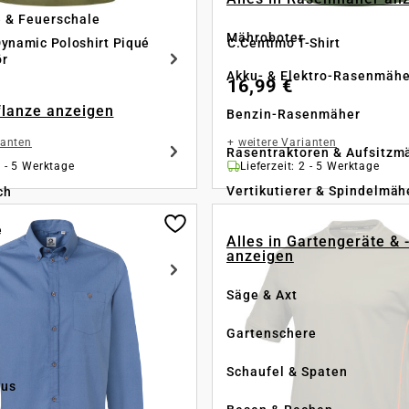
e & Feuerschale
Mähroboter
ynamic Poloshirt Piqué
C.Centimo T-Shirt
ör
Akku- & Elektro-Rasenmähe
16,99 €
Pflanze anzeigen
Benzin-Rasenmäher
ianten
+
weitere Varianten
Rasentraktoren & Aufsitzm
2 - 5 Werktage
Lieferzeit: 2 - 5 Werktage
Vertikutierer & Spindelmäh
ch
e
Alles in Gartengeräte & 
anzeigen
Säge & Axt
Gartenschere
Schaufel & Spaten
us