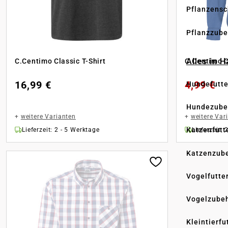
Pflanzensc
Pflanzzube
Alles in 
C.Centimo Classic T-Shirt
C.Centimo C
16,99 €
4,99 €
Hundefutte
Hundezube
+
weitere Varianten
+
weitere Var
Katzenfutt
Lieferzeit: 2 - 5 Werktage
Lieferzeit: 
Katzenzub
Vogelfutte
Vogelzube
Kleintierfu