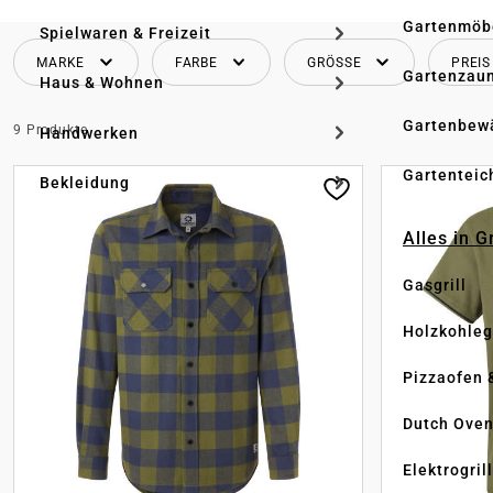
Gartenmöb
Spielwaren & Freizeit
MARKE
FARBE
GRÖSSE
PREIS
Gartenzau
Haus & Wohnen
Gartenbew
9 Produkte
Handwerken
Gartenteic
Bekleidung
Alles in G
Gasgrill
Holzkohlegr
Pizzaofen 
Dutch Ove
Elektrogril