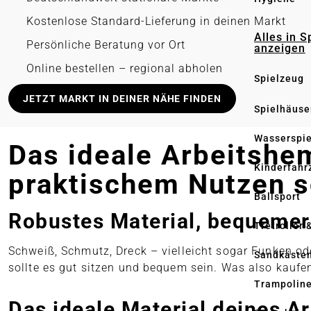
Kostenlose Standard-Lieferung in deinen Markt
Alles in S
Persönliche Beratung vor Ort
anzeigen
Online bestellen – regional abholen
Spielzeug
JETZT MARKT IN DEINER NÄHE FINDEN
Spielhäuse
Wasserspi
Das ideale Arbeitshemd
Kinderfahr
praktischem Nutzen 
Ballsport
Robustes Material, bequemer 
Tretroller 
Schweiß, Schmutz, Dreck – vielleicht sogar Funken o
Sandkäste
sollte es gut sitzen und bequem sein. Was also kaufen
Trampolin
Das ideale Material deines 