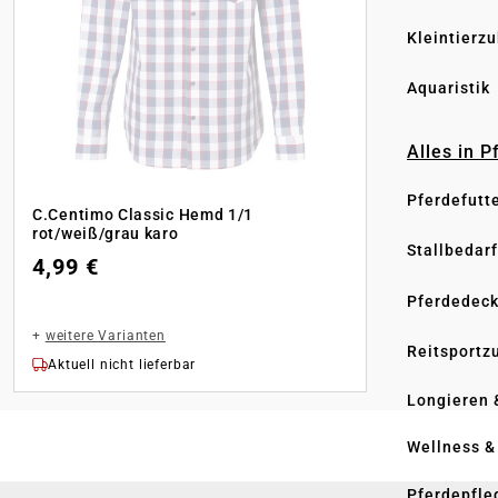
Kleintierz
Aquaristik
Alles in 
Pferdefutt
C.Centimo Classic Hemd 1/1
rot/weiß/grau karo
Stallbedarf
4,99 €
Pferdedec
+
weitere Varianten
Reitsportz
Aktuell nicht lieferbar
Longieren 
Wellness &
Pferdepfle