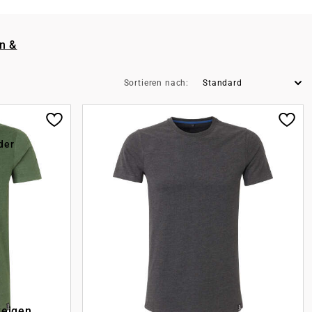
n &
Sortieren nach:
der
zeigen