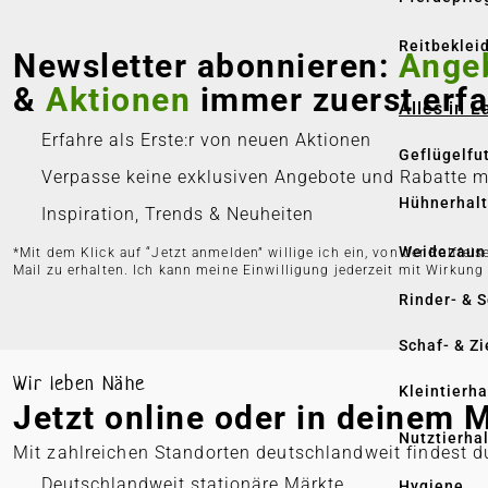
Reitbeklei
Newsletter abonnieren:
Ange
&
Aktionen
immer zuerst erfa
Alles in 
Erfahre als Erste:r von neuen Aktionen
Geflügelfu
Verpasse keine exklusiven Angebote und Rabatte 
Hühnerhal
Inspiration, Trends & Neuheiten
Weidezaun
*Mit dem Klick auf “Jetzt anmelden” willige ich ein, von der Raiff
Mail zu erhalten. Ich kann meine Einwilligung jederzeit mit Wirkung
Rinder- & 
Schaf- & Z
Wir leben Nähe
Kleintierh
Jetzt online oder in deinem 
Nutztierha
Mit zahlreichen Standorten deutschlandweit findest d
Deutschlandweit stationäre Märkte
Hygiene