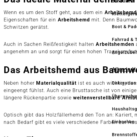
Schaukeln
Wenn es um den Stoff geht, aus dem ein
Arbeitshemd
Kletterger
Eigenschaften für ein
Arbeitshemd
mit. Denn Baumwol
Schwitzen gerätst.
Boot & Pad
Fahrrad & 
Auch in Sachen Reißfestigkeit halten
Arbeitshemden
a
angenehm an und sorgt für einen hohen Tragekomfort
Angelzube
Das Arbeitshemd aus Baumwol
Alles in 
Neben hoher
Materialqualität
ist es auch wichtig, da
Dekoration
eingeengt fühlst. Auch eine Brusttasche ist von einig
Überwachu
längere Rückenpartie sowie
weitenverstellbare Arm
Haushaltsg
Optisch gibt das Holzfällerhemd den Ton an: Kariert,
nach Bedarf gibt es viele verschiedene Farben zur Ausw
Einkochen
Brennstoff