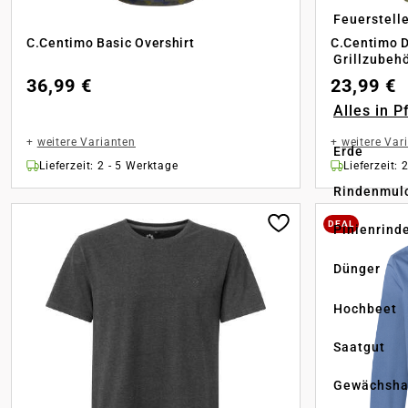
Feuerstell
C.Centimo Basic Overshirt
C.Centimo D
Grillzubeh
36,99 €
23,99 €
Alles in 
+
weitere Varianten
+
weitere Var
Erde
Lieferzeit: 2 - 5 Werktage
Lieferzeit: 
Rindenmul
DEAL
Pinienrind
Dünger
Hochbeet
Saatgut
Gewächsha