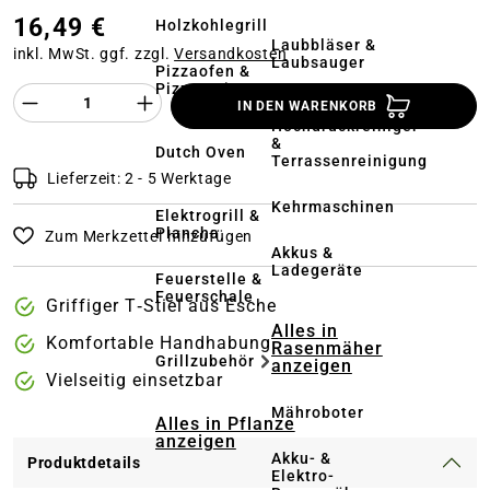
16,49 €
Holzkohlegrill
Laubbläser &
inkl. MwSt. ggf. zzgl.
Versandkosten
Laubsauger
Pizzaofen &
Pizzastein
Produkt Anzahl des Produktes "%product%
IN DEN WARENKORB
Hochdruckreiniger
&
Dutch Oven
Terrassenreinigung
Lieferzeit: 2 - 5 Werktage
Kehrmaschinen
Elektrogrill &
Plancha
Zum Merkzettel hinzufügen
Akkus &
Ladegeräte
Feuerstelle &
Feuerschale
Griffiger T‑Stiel aus Esche
Alles in
Komfortable Handhabung
Rasenmäher
Grillzubehör
anzeigen
Vielseitig einsetzbar
Mähroboter
Alles in Pflanze
anzeigen
Akku- &
Produktdetails
Elektro-