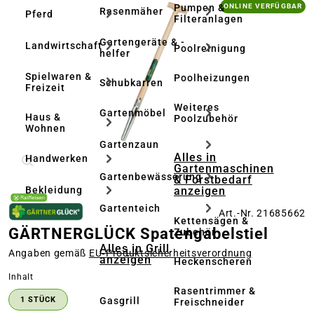
Bildergalerie überspringen
Pumpen &
ONLINE VERFÜGBAR
Rasenmäher
Pferd
Filteranlagen
Gartengeräte & -
Landwirtschaft
Poolreinigung
helfer
Spielwaren &
Poolheizungen
Schubkarren
Freizeit
Weiteres
Gartenmöbel
Haus &
Poolzubehör
Wohnen
Gartenzaun
Alles in
Handwerken
Gartenmaschinen
Gartenbewässerung
& Forstbedarf
anzeigen
Bekleidung
Gartenteich
Art.-Nr. 21685662
Kettensägen &
GÄRTNERGLÜCK Spatengabelstiel
Zubehör
Alles in Grill
Angaben gemäß
EU‑Produktsicherheitsverordnung
anzeigen
Heckenscheren
auswählen
Inhalt
Rasentrimmer &
Gasgrill
1 STÜCK
Freischneider