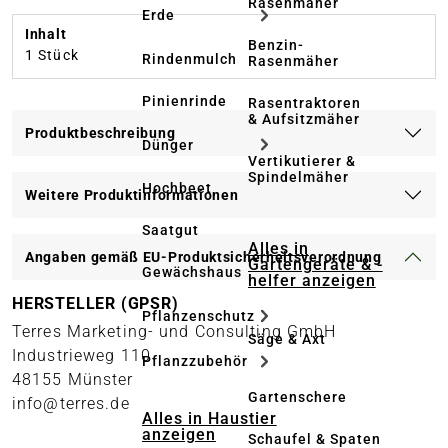
Rasenmäher
Erde
Inhalt
Benzin-
1 Stück
Rindenmulch
Rasenmäher
Pinienrinde
Rasentraktoren
& Aufsitzmäher
Produktbeschreibung
Dünger
Vertikutierer &
Spindelmäher
Hochbeet
Weitere Produktinformationen
Saatgut
Alles in
Angaben gemäß EU-Produktsicherheitsverordnung
Gartengeräte & -
Gewächshaus
helfer anzeigen
HERSTELLER (GPSR)
Pflanzenschutz
Terres Marketing- und Consulting GmbH
Säge & Axt
Industrieweg 110
Pflanzzubehör
48155 Münster
Gartenschere
info@terres.de
Alles in Haustier
anzeigen
Schaufel & Spaten