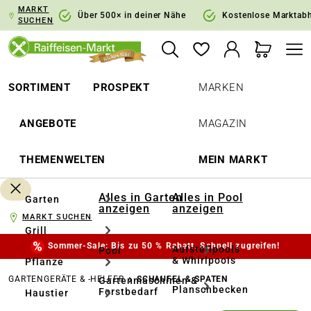
MARKT
springen
Zur Hauptnavigation springen
Über 500× in deiner Nähe
Kostenlose Marktab
SUCHEN
SORTIMENT
PROSPEKT
MARKEN
ANGEBOTE
MAGAZIN
THEMENWELTEN
MEIN MARKT
Alles in Garten
Alles in Pool
Garten
anzeigen
anzeigen
MARKT SUCHEN
Grill
Sommer-Sale: Bis zu 50 % Rabatt. Schnell zugreifen!
Aufstellpools
Pool
& Whirlpools
Pflanze
GARTENGERÄTE & -HELFER
SCHAUFEL & SPATEN
Gartenmaschinen &
Planschbecken
Forstbedarf
Haustier