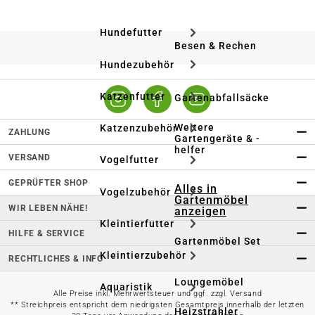
Hundefutter
Besen & Rechen
Hundezubehör
Katzenfutter
Gartenabfallsäcke
Weitere
Katzenzubehör
ZAHLUNG
Gartengeräte & -
helfer
VERSAND
Vogelfutter
GEPRÜFTER SHOP
Alles in
Vogelzubehör
Gartenmöbel
WIR LEBEN NÄHE!
anzeigen
Kleintierfutter
HILFE & SERVICE
Gartenmöbel Set
Kleintierzubehör
RECHTLICHES & INFO
Loungemöbel
Aquaristik
Alle Preise inkl. Mehrwertsteuer und ggf. zzgl. Versand
** Streichpreis entspricht dem niedrigsten Gesamtpreis innerhalb der letzten
Heizstrahler