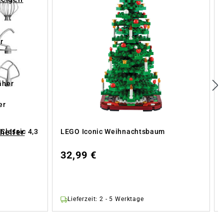
r
äher
er
-helfer
Classic 4,3
LEGO Iconic Weihnachtsbaum
32,99 €
Lieferzeit: 2 - 5 Werktage