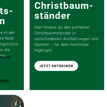
Christbaum­
ts­
ständer
on
Hier findest du den perfekten
e in der
Christbaumständer in
ere Note
verschiedenen Ausführungen und
ngsvolles
Optiken – für dein festliches
du die
Highlight.
eko.
chtung
JETZT ENTDECKEN
eigen