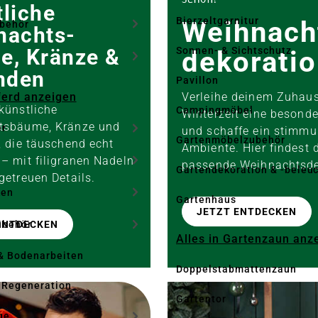
liche
Bierzeltgarnitur
Weihnach
ubehör
nachts­
e, Kränze &
Sonnen- & Sichtschutz
deko­rati
nden
Pavillon
Pferd anzeigen
Verleihe deinem Zuhaus
künstliche
Campingmöbel
Winterzeit eine besond
tsbäume, Kränze und
er
und schaffe ein stimmu
Gartenmöbelzubehör
, die täuschend echt
Ambiente. Hier findest 
– mit filigranen Nadeln
passende Weihnachtsd
Gartendekoration & -beleu
getreuen Details.
ken
Gartenhaus
JETZT ENTDECKEN
ubehör
ENTDECKEN
Alles in Gartenzaun anz
& Bodenarbeiten
Doppelstabmattenzaun
 Regeneration
Gartentor
ge