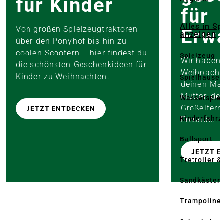
für Kinder
für
Alles in S
Von großen Spielzeugtraktoren
Erw
anzeigen
über den Ponyhof bis hin zu
coolen Scootern – hier findest du
Spielzeug
Wir haben
die schönsten Geschenkideen für
Weihnacht
Kinder zu Weihnachten.
Spielhäuse
deinen Ma
Mutter, de
Wasserspi
Großelter
JETZT ENTDECKEN
Kinderfahr
Freunde.
Ballsport
JETZT 
Tretroller 
Sandkäste
Trampolin