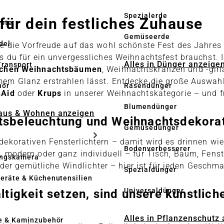
Spezialerde
für dein festliches Zuhause
üste
Gemüseerde
del
eße die Vorfreude auf das wohl schönste Fest des Jahre
as du für ein unvergessliches Weihnachtsfest brauchst. 
Alles in Dünger anzeige
Transport
ichen Weihnachtsbäumen
, Weihnachtskränzen und -gir
rmem Glanz erstrahlen lässt. Entdecke die große Auswah
hör
Rasendünger
nAid
oder
Krups
in unserer Weihnachtskategorie – und f
Blumendünger
Haus & Wohnen anzeigen
htsbeleuchtung und Weihnachtsdekora
Gemüsedünger
dekorativen Fensterlichtern – damit wird es drinnen wi
Bodenverbesserer
h, modern oder ganz individuell – für Tisch, Baum, Fen
ngskamera
r gemütliche Windlichter – hier ist für jeden Geschm
Spezialdünger
eräte & Küchenutensilien
Universaldünger
altigkeit setzen, sind unsere künstli
Alles in Pflanzenschutz
e & Kaminzubehör