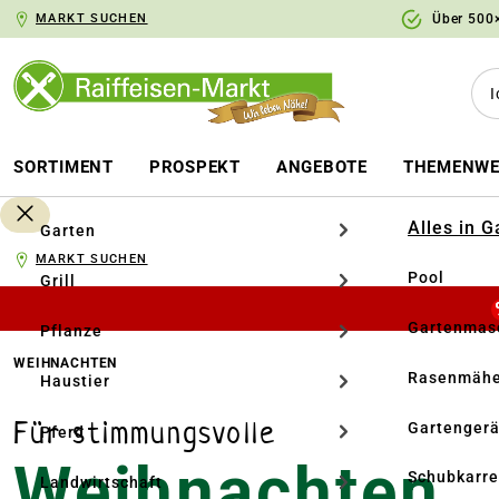
MARKT SUCHEN
Über 500×
springen
Zur Hauptnavigation springen
SORTIMENT
PROSPEKT
ANGEBOTE
THEMENWE
Alles in 
Garten
MARKT SUCHEN
Pool
Grill
Gartenmasc
Pflanze
WEIHNACHTEN
Rasenmähe
Haustier
Für stimmungsvolle
Gartengerä
Pferd
Weihnachten
Schubkarr
Landwirtschaft