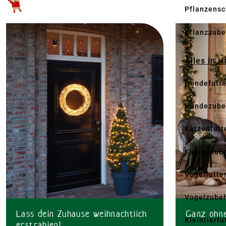
Pflanzensc
Pflanzzube
Alles in 
Hundefutte
Hundezube
Katzenfutt
Katzenzub
Vogelfutte
Vogelzube
Lass dein Zuhause weihnachtlich
Ganz ohne
Kleintierfu
erstrahlen!