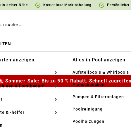
 in deiner Nähe
Kostenlose Marktabholung
Persönlicher
LTEN
Garten anzeigen
Alles in Pool anzeigen
Aufstellpools & Whirlpools
Sommer-Sale: Bis zu 50 % Rabatt. Schnell zugreifen
Planschbecken
hinen & Forstbedarf
Pumpen & Filteranlagen
r
Poolreinigung
te & -helfer
Poolheizungen
en