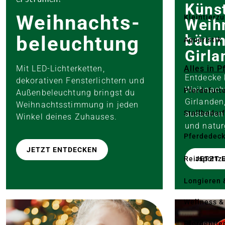
Künst
Weihnachts­
Kleintierz
Weih
bäum
beleuchtung
Aquaristik
Girla
Alles in 
Mit LED-Lichterketten,
Entdecke 
dekorativen Fensterlichtern und
Weihnach
Pferdefutt
Außenbeleuchtung bringst du
Girlanden
Weihnachtsstimmung in jeden
aussehen 
Stallbedarf
Winkel deines Zuhauses.
und natur
Pferdedec
JETZT ENTDECKEN
Reitsportz
JETZT 
Longieren 
Wellness &
Pferdepfle