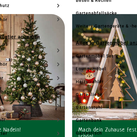
Besen & Rechen
hutz
Gartenabfallsäcke
hör
Weitere Gartengeräte & -he
Haustier anzeigen
Alles in Gartenmöbel an
r
Gartenmöbel Set
hör
Loungemöbel
er
Heizstrahler
ehör
Gartenliege
r
Gartenstuhl
hör
Gartenbank
 Nadeln!
Mach dein Zuhause fest
Gartentisch
tter
schön!