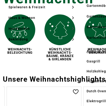
Gartenmöb
Spielwaren & Freizeit
Gartenzau
Haus & Wohnen
Gartenbew
Handwerken
Gartenteic
Bekleidung
WEIHNACHTS­
KÜNSTLICHE
WEIHNACH
Alles in G
BELEUCH­TUNG
WEIHNACHTS­
DEKO­RAT
BÄUME, KRÄNZE
& GIRLANDEN
Gasgrill
Holzkohlegr
Unsere Weihnachtshighlights
Pizzaofen 
Produktgalerie überspringen
Dutch Ove
Elektrogril