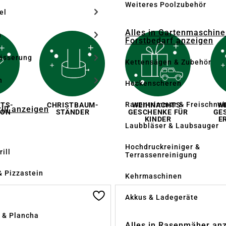
Weiteres Poolzubehör
el
Alles in Gartenmaschine
n
Forstbedarf anzeigen
ässerung
Kettensägen & Zubehör
h
Heckenscheren
Rasentrimmer & Freischnei
TS­
CHRIST­BAUM­
WEIHNACHTS­
W
rill anzeigen
ION
STÄNDER
GESCHENKE FÜR
GE
KINDER
E
Laubbläser & Laubsauger
Hochdruckreiniger &
ill
Terrassenreinigung
& Pizzastein
Kehrmaschinen
n
Akkus & Ladegeräte
l & Plancha
Alles in Rasenmäher an