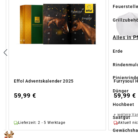
Feuerstell
Grillzubeh
Alles in 
Erde
Rindenmul
Pinienrind
Effol Adventskalender 2025
Furrysoul 
Dünger
59,99 €
59,99 €
Hochbeet
+
weitere Va
Saatgut
Lieferzeit: 2 - 5 Werktage
Aktuell nic
Gewächsha