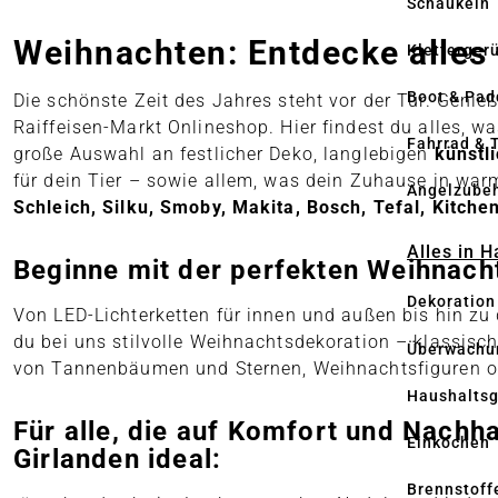
Schaukeln
Weihnachten: Entdecke alles 
Kletterger
Boot & Pad
Die schönste Zeit des Jahres steht vor der Tür. Geni
Raiffeisen-Markt Onlineshop. Hier findest du alles, w
Fahrrad & 
große Auswahl an festlicher Deko, langlebigen
künstl
für dein Tier – sowie allem, was dein Zuhause in wa
Angelzube
Schleich, Silku, Smoby, Makita, Bosch, Tefal, Kitche
Alles in 
Beginne mit der perfekten Weihnac
Dekoration
Von LED-Lichterketten für innen und außen bis hin zu 
du bei uns stilvolle Weihnachtsdekoration – klassisc
Überwachu
von Tannenbäumen und Sternen, Weihnachtsfiguren ode
Haushaltsg
Für alle, die auf Komfort und Nachh
Einkochen
Girlanden ideal:
Brennstoff