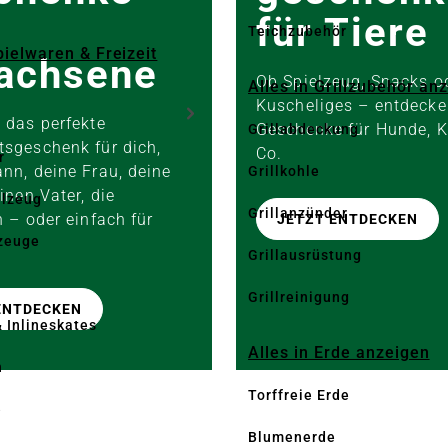
für Tiere
Teichzubehör
pielwaren & Freizeit
achsene
Ob Spielzeug, Snacks o
Alles in Grillzubehör an
Kuscheliges – entdecke
 das perfekte
Geschenke für Hunde, 
Grillabdeckung
sgeschenk für dich,
Co.
r
nn, deine Frau, deine
Grillkohle
inen Vater, die
elzeug
Grillanzünder
n – oder einfach für
JETZT ENTDECKEN
zeuge
Grillausrüstung
Grillreinigung
ENTDECKEN
& Inlineskates
Alles in Erde anzeigen
n
Torffreie Erde
e
Blumenerde