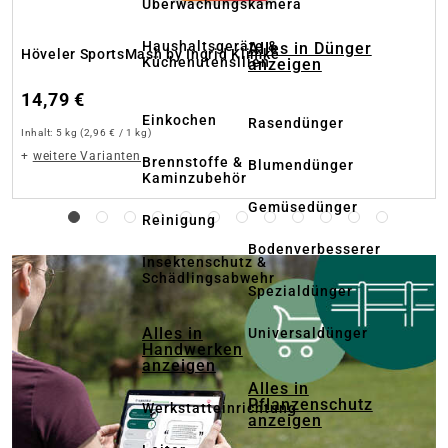
Überwachungskamera
Haushaltsgeräte &
Alles in Dünger
Höveler SportsMash by Ingrid Klimke
Küchenutensilien
anzeigen
14,79 €
Einkochen
Rasendünger
Inhalt:
5 kg
(2,96 € / 1 kg)
+
weitere Varianten
Brennstoffe &
Blumendünger
Kaminzubehör
Gemüsedünger
Reinigung
Bodenverbesserer
Insektenschutz &
Schädlingsabwehr
Spezialdünger
Alles in
Universaldünger
Handwerken
anzeigen
Alles in
Pflanzenschutz
Werkstatteinrichtung
anzeigen