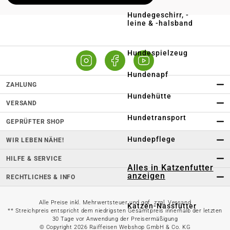
Lieferung in deinen Wunschmarkt
Hundegeschirr, -
leine & -halsband
Persönliche Beratung vor Ort
Online bestellen – regional abholen
Hundespielzeug
Hundenapf
ZAHLUNG
Hundehütte
VERSAND
Hundetransport
GEPRÜFTER SHOP
Hundepflege
WIR LEBEN NÄHE!
HILFE & SERVICE
Alles in Katzenfutter
anzeigen
RECHTLICHES & INFO
Alle Preise inkl. Mehrwertsteuer und ggf. zzgl. Versand
Katzen-Nassfutter
** Streichpreis entspricht dem niedrigsten Gesamtpreis innerhalb der letzten
30 Tage vor Anwendung der Preisermäßigung
© Copyright 2026 Raiffeisen Webshop GmbH & Co. KG