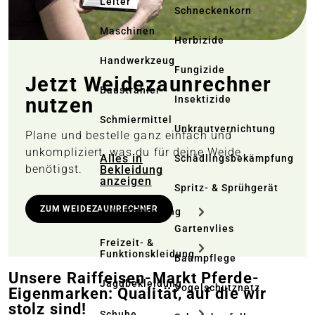
Leiter
Schneckenkorn
Maschinen
Herbizide
Handwerkzeug
Fungizide
Jetzt Weidezaun­rechner
Baustrahler
nutzen
Insektizide
Schmiermittel
Unkrautvernichtung
Plane und bestelle ganz einfach und
unkompliziert, was du für deine Weide
Alles in
Schädlingsbekämpfung
benötigst.
Bekleidung
anzeigen
Spritz- & Sprühgerät
ZUM WEIDEZAUNRECHNER
Arbeitskleidung
Gartenvlies
Freizeit- &
Funktionskleidung
Baumpflege
Unsere Raiffeisen-Markt Pferde-
Jagdbekleidung
Vogelschutznetz
Eigenmarken: Qualität, auf die wir
stolz sind!
Schuhe