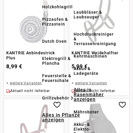
Holzkohlegrill
Laubbläser &
Laubsauger
Pizzaofen &
Pizzastein
Hochdruckreiniger
&
Dutch Oven
Terrassenreinigung
KANTRIE Anbindestrick
KANTRIE Weidehalfter
Kehrmaschinen
Plus
Elektrogrill &
Plancha
8,99 €
5,99 €
Akkus &
Ladegeräte
Feuerstelle &
Feuerschale
+
weitere Varianten
+
weitere Varianten
Alles in
Aktuell nicht lieferbar
Aktuell nicht lieferbar
Rasenmäher
Grillzubehör
anzeigen
Mähroboter
Alles in Pflanze
anzeigen
Akku- &
Elektro-