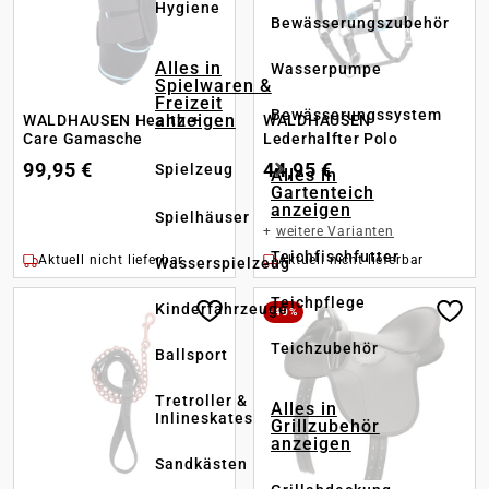
Hygiene
Bewässerungszubehör
Alles in
Wasserpumpe
Spielwaren &
Freizeit
Bewässerungssystem
anzeigen
WALDHAUSEN Health +
WALDHAUSEN
Care Gamasche
Lederhalfter Polo
99,95 €
44,95 €
Spielzeug
Alles in
Gartenteich
anzeigen
Spielhäuser
+
weitere Varianten
Teichfischfutter
Aktuell nicht lieferbar
Aktuell nicht lieferbar
Wasserspielzeug
Teichpflege
Kinderfahrzeuge
-40%
Teichzubehör
Ballsport
Tretroller &
Alles in
Inlineskates
Grillzubehör
anzeigen
Sandkästen