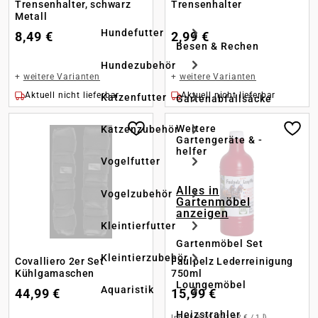
Trensenhalter, schwarz
Trensenhalter
Metall
Hundefutter
8,49 €
2,99 €
Besen & Rechen
Hundezubehör
+
weitere Varianten
+
weitere Varianten
Aktuell nicht lieferbar
Aktuell nicht lieferbar
Katzenfutter
Gartenabfallsäcke
Weitere
Katzenzubehör
Gartengeräte & -
helfer
Vogelfutter
Alles in
Vogelzubehör
Gartenmöbel
anzeigen
Kleintierfutter
Gartenmöbel Set
Kleintierzubehör
Covalliero 2er Set
Faulpelz Lederreinigung
Kühlgamaschen
750ml
Loungemöbel
Aquaristik
44,99 €
15,99 €
Heizstrahler
Inhalt:
0.75 l
(21,32 € / 1 l)