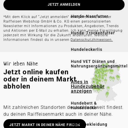
JETZT ANMELDEN
Hunde-Nassfutter
*Mit dem Klick auf “Jetzt anmelden” willige ich ein, von der
Raiffeisen Webshop GmbH & Co. KG einen personalisierten
Newsletter mit Informationen zu Produkten, Angeboten, Trends
und Aktionen per E-Mail zu erhalten. Ich kann meine Einwilligung
Hunde-Trockenfutter
jederzeit mit Wirkung für die Zukunft widerrufen. Weitere
Informationen findest du in unseren
Datenschutzhinweisen.
Hundeleckerlis
Hund VET Diäten und
Wir leben Nähe
Nahrungsergänzungsmittel
Jetzt online kaufen
oder in deinem Markt
Alles in
abholen
Hundezubehör
anzeigen
Hundebett &
Mit zahlreichen Standorten deutschlandweit findest
Hundedecke
du deinen Raiffeisenmarkt auch in deiner Nähe.
Deutschlandweit stationäre Märkte
Hundebekleidung
JETZT MARKT IN DEINER NÄHE FINDEN