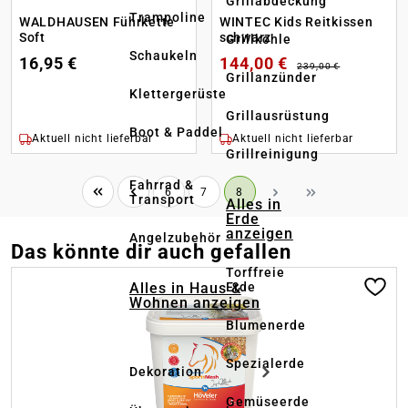
Grillabdeckung
Trampoline
WALDHAUSEN Führkette
WINTEC Kids Reitkissen
Soft
schwarz
Grillkohle
Schaukeln
16,95 €
144,00 €
239,00 €
Grillanzünder
Klettergerüste
Grillausrüstung
Boot & Paddel
Aktuell nicht lieferbar
Aktuell nicht lieferbar
Grillreinigung
Fahrrad &
Seite
Seite
Seite
6
7
8
Transport
Alles in
Erde
anzeigen
Angelzubehör
Das könnte dir auch gefallen
Torffreie
Produktgalerie überspringen
Alles in Haus &
Erde
Wohnen anzeigen
Blumenerde
Spezialerde
Dekoration
Gemüseerde