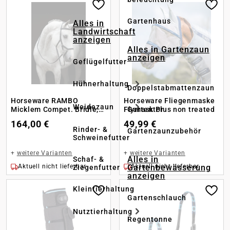
Gartenhaus
Alles in
Landwirtschaft
anzeigen
Alles in Gartenzaun
anzeigen
Geflügelfutter
Hühnerhaltung
Doppelstabmattenzaun
Horseware RAMBO
Horseware Fliegenmaske
Weidezaun
Gartentor
Micklem Compet. Bridle,
Flymask Plus non treated
black
164,00 €
49,99 €
Rinder- &
Gartenzaunzubehör
Schweinefutter
+
weitere Varianten
+
weitere Varianten
Alles in
Schaf- &
Gartenbewässerung
Aktuell nicht lieferbar
Aktuell nicht lieferbar
Ziegenfutter
anzeigen
Kleintierhaltung
Gartenschlauch
Nutztierhaltung
Regentonne