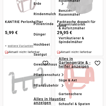
Rasenmäher
Erde
Benzin-
Rindenmulch
Rasenmäher
KANTRIE Perlonhalfter
Packtasche doppelt für
Pinienrinde
Rasentraktoren
vorne
& Aufsitzmäher
5,99 €
29,95 €
Dünger
Vertikutierer &
Spindelmäher
Hochbeet
+
weitere Varianten
Aktuell nicht lieferbar
Aktuell nicht lieferbar
Saatgut
Alles in
Gartengeräte & -
Gewächshaus
helfer anzeigen
Pflanzenschutz
Säge & Axt
Pflanzzubehör
Gartenschere
Alles in Haustier
anzeigen
Schaufel & Spaten