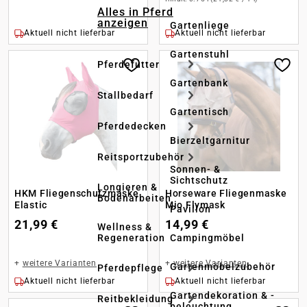
Alles in Pferd
anzeigen
Gartenliege
Aktuell nicht lieferbar
Aktuell nicht lieferbar
Gartenstuhl
Pferdefutter
Gartenbank
Stallbedarf
Gartentisch
Pferdedecken
Bierzeltgarnitur
Reitsportzubehör
Sonnen- &
Sichtschutz
Longieren &
HKM Fliegenschutzmaske
Horseware Fliegenmaske
Bodenarbeiten
Elastic
Mio Flymask
Pavillon
21,99 €
14,99 €
Wellness &
Regeneration
Campingmöbel
+
weitere Varianten
+
weitere Varianten
Gartenmöbelzubehör
Pferdepflege
Aktuell nicht lieferbar
Aktuell nicht lieferbar
Gartendekoration & -
Reitbekleidung
beleuchtung