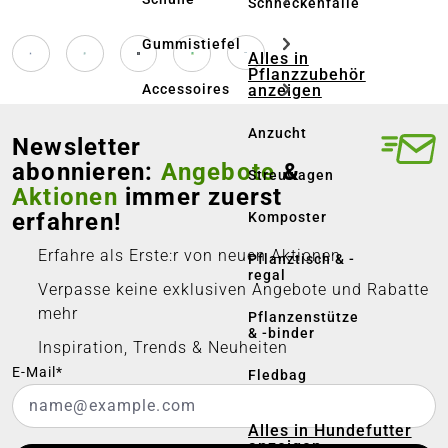
Schneckenfalle
Gummistiefel
Alles in
Pflanzzubehör
anzeigen
Accessoires
Anzucht
Newsletter
abonnieren:
Angebote
&
Streuwagen
Aktionen
immer zuerst
erfahren!
Komposter
Erfahre als Erste:r von neuen Aktionen
Pflanztisch & -
regal
Verpasse keine exklusiven Angebote und Rabatte
mehr
Pflanzenstütze
& -binder
Inspiration, Trends & Neuheiten
E-Mail*
Fledbag
Alles in Hundefutter
anzeigen