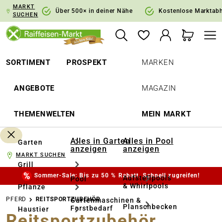
MARKT
springen
Zur Hauptnavigation springen
Über 500× in deiner Nähe
Kostenlose Marktab
SUCHEN
SORTIMENT
PROSPEKT
MARKEN
ANGEBOTE
MAGAZIN
THEMENWELTEN
MEIN MARKT
Alles in Garten
Alles in Pool
Garten
anzeigen
anzeigen
MARKT SUCHEN
Grill
Sommer-Sale: Bis zu 50 % Rabatt. Schnell zugreifen!
Aufstellpools
Pool
& Whirlpools
Pflanze
PFERD
REITSPORTZUBEHÖR
Gartenmaschinen &
Planschbecken
Forstbedarf
Haustier
Reitsportzubehör