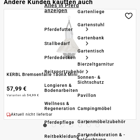
Produktgalerie überspringen
Andere Kunden kauften auch
Alles in Pferd
anzeigen
Gartenliege
Gartenstuhl
Pferdefutter
Gartenbank
Stallbedarf
Gartentisch
Pferdedecken
Bierzeltgarnitur
Reitsportzubehör
KERBL Bremsenfalle TaonX Mini
Sonnen- &
Sichtschutz
Longieren &
57,99 €
Bodenarbeiten
Pavillon
Varianten ab
54,99 €
Wellness &
Regeneration
Campingmöbel
Aktuell nicht lieferbar
Gartenmöbelzubehör
Pferdepflege
Gartendekoration & -
Reitbekleidung
beleuchtung