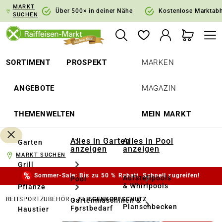
MARKT
springen
Zur Hauptnavigation springen
Über 500× in deiner Nähe
Kostenlose Marktab
SUCHEN
SORTIMENT
PROSPEKT
MARKEN
ANGEBOTE
MAGAZIN
THEMENWELTEN
MEIN MARKT
Alles in Garten
Alles in Pool
Garten
anzeigen
anzeigen
MARKT SUCHEN
Grill
Sommer-Sale: Bis zu 50 % Rabatt. Schnell zugreifen!
Aufstellpools
Pool
& Whirlpools
Pflanze
REITSPORTZUBEHÖR
FLIEGENKOPFSCHUTZ
Gartenmaschinen &
Planschbecken
Forstbedarf
Haustier