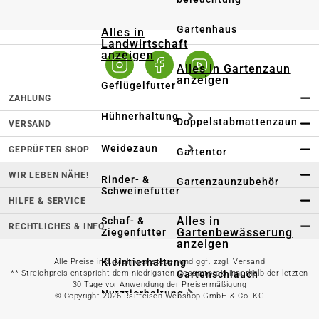
Gartenhaus
Alles in
Landwirtschaft
anzeigen
Alles in Gartenzaun
anzeigen
Geflügelfutter
ZAHLUNG
Hühnerhaltung
Doppelstabmattenzaun
VERSAND
Weidezaun
GEPRÜFTER SHOP
Gartentor
WIR LEBEN NÄHE!
Rinder- &
Gartenzaunzubehör
Schweinefutter
HILFE & SERVICE
Alles in
Schaf- &
RECHTLICHES & INFO
Gartenbewässerung
Ziegenfutter
anzeigen
Kleintierhaltung
Alle Preise inkl. Mehrwertsteuer und ggf. zzgl. Versand
Gartenschlauch
** Streichpreis entspricht dem niedrigsten Gesamtpreis innerhalb der letzten
30 Tage vor Anwendung der Preisermäßigung
Nutztierhaltung
© Copyright 2026 Raiffeisen Webshop GmbH & Co. KG
Regentonne