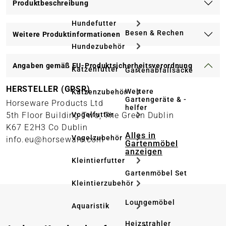
Produktbeschreibung
Hundefutter
Besen & Rechen
Weitere Produktinformationen
Hundezubehör
Angaben gemäß EU-Produktsicherheitsverordnung
Katzenfutter
Gartenabfallsäcke
HERSTELLER (GPSR)
Weitere
Katzenzubehör
Gartengeräte & -
Horseware Products Ltd
helfer
5th Floor Building Two, The Green Dublin
Vogelfutter
K67 E2H3 Co Dublin
Alles in
Vogelzubehör
info.eu@horseware.com
Gartenmöbel
anzeigen
Kleintierfutter
Gartenmöbel Set
Kleintierzubehör
Loungemöbel
Aquaristik
Heizstrahler