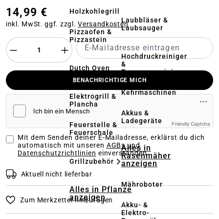
14,99 €
Holzkohlegrill
Laubbläser &
inkl. MwSt. ggf. zzgl.
Versandkosten
Laubsauger
Pizzaofen &
Pizzastein
Hochdruckreiniger
&
Dutch Oven
Terrassenreinigung
BENACHRICHTIGE MICH
Kehrmaschinen
Elektrogrill &
Plancha
Akkus &
Ladegeräte
Feuerstelle &
Friendly Captcha
Feuerschale
Mit dem Senden deiner E-Mailadresse, erklärst du dich
automatisch mit unseren
AGBs und
Alles in
Datenschutzrichtlinien
einverstanden
Rasenmäher
Grillzubehör
anzeigen
Aktuell nicht lieferbar
Mähroboter
Alles in Pflanze
anzeigen
Zum Merkzettel hinzufügen
Akku- &
Elektro-