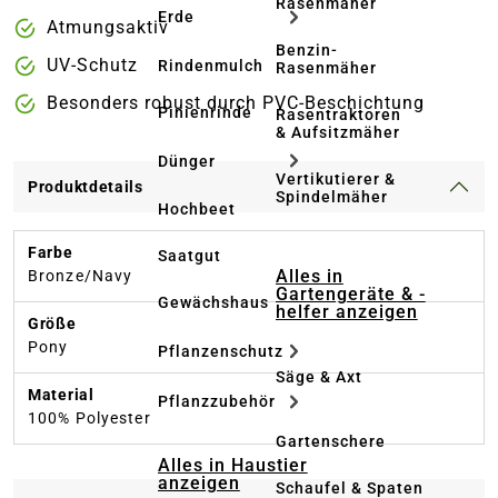
Rasenmäher
Erde
Atmungsaktiv
Benzin-
UV-Schutz
Rindenmulch
Rasenmäher
Besonders robust durch PVC-Beschichtung
Pinienrinde
Rasentraktoren
& Aufsitzmäher
Dünger
Vertikutierer &
Produktdetails
Spindelmäher
Hochbeet
Farbe
Saatgut
Alles in
Bronze/Navy
Gartengeräte & -
Gewächshaus
helfer anzeigen
Größe
Pony
Pflanzenschutz
Säge & Axt
Material
Pflanzzubehör
100% Polyester
Gartenschere
Alles in Haustier
anzeigen
Schaufel & Spaten