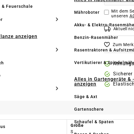
e & Feuerschale
Mit dem Se
Mähroboter
unseren
AG
ör
Akku- & Elektro-Rasenmähe
Aktuell nic
Pflanze anzeigen
Benzin-Rasenmäher
Zum Merkz
Rasentraktoren & Aufsitzm
Vertikutierer & Spindelmäh
ch
Atmungs
Sicherer
e
Alles in Gartengeräte & 
anzeigen
Elastisc
Säge & Axt
Gartenschere
Schaufel & Spaten
Größe
us
S