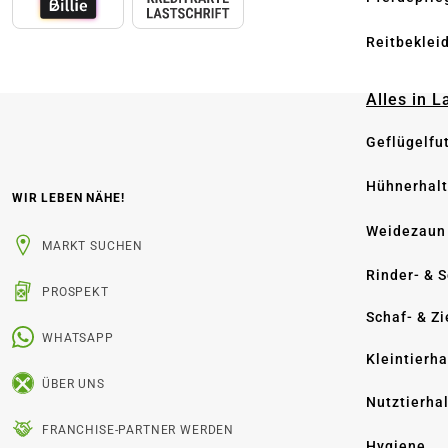
Reitbeklei
Alles in 
Geflügelfu
Hühnerhal
WIR LEBEN NÄHE!
Weidezaun
MARKT SUCHEN
Rinder- & 
PROSPEKT
Schaf- & Z
WHATSAPP
Kleintierh
ÜBER UNS
Nutztierha
FRANCHISE-PARTNER WERDEN
Hygiene