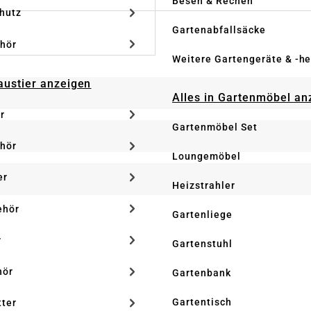
Besen & Rechen
hutz
Gartenabfallsäcke
hör
Weitere Gartengeräte & -he
Haustier anzeigen
Alles in Gartenmöbel an
r
Gartenmöbel Set
hör
Loungemöbel
er
Heizstrahler
ehör
Gartenliege
r
Gartenstuhl
hör
Gartenbank
Gartentisch
tter