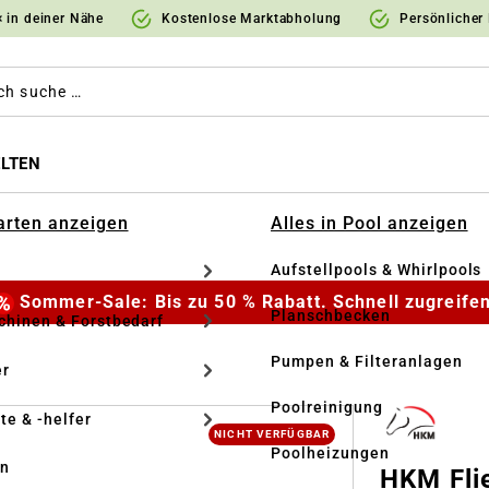
 in deiner Nähe
Kostenlose Marktabholung
Persönlicher
LTEN
Garten anzeigen
Alles in Pool anzeigen
Aufstellpools & Whirlpools
Sommer-Sale: Bis zu 50 % Rabatt. Schnell zugreifen
Planschbecken
hinen & Forstbedarf
Pumpen & Filteranlagen
r
Poolreinigung
te & -helfer
NICHT VERFÜGBAR
Poolheizungen
en
HKM Fli