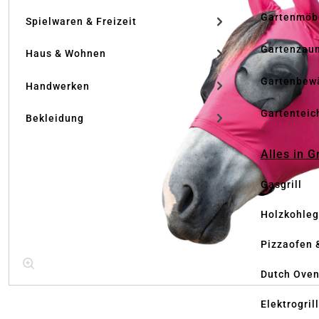
Gartenmöb
Spielwaren & Freizeit
Gartenzau
Haus & Wohnen
Gartenbew
Handwerken
Gartenteic
Bekleidung
Alles in G
Gasgrill
Holzkohlegr
Pizzaofen 
Dutch Ove
Elektrogril