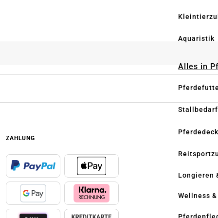
Kleintierz
Aquaristik
Alles in 
Pferdefutt
Stallbedarf
Pferdedec
ZAHLUNG
Reitsportz
Longieren 
Wellness &
Pferdepfle