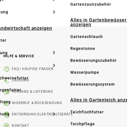
Gartenzaunzubehör
dung
Alles in Gartenbewässe
anzeigen
Landwirtschaft anzeigen
Gartenschlauch
tter
Regentonne
tung
HILFE & SERVICE
Bewässerungszubehör
FAQ | HÄUFIGE FRAGEN
Wasserpumpe
Schweinefutter
ZAHLUNG
Bewässerungssystem
iegenfutter
VERSAND & LIEFERUNG
Alles in Gartenteich anz
altung
WIDERRUF & RÜCKSENDUNG
Teichfischfutter
ltung
ENTSORGUNG ELEKTROALTGERÄTE
Teichpflege
KONTAKT