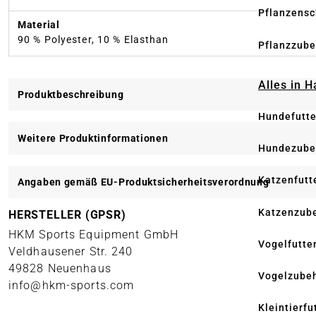
Pflanzensc
Material
90 % Polyester, 10 % Elasthan
Pflanzzube
Alles in 
Produktbeschreibung
Hundefutte
Weitere Produktinformationen
Hundezube
Katzenfutt
Angaben gemäß EU-Produktsicherheitsverordnung
Katzenzub
HERSTELLER (GPSR)
HKM Sports Equipment GmbH
Vogelfutte
Veldhausener Str. 240
49828 Neuenhaus
Vogelzube
info@hkm-sports.com
Kleintierfu