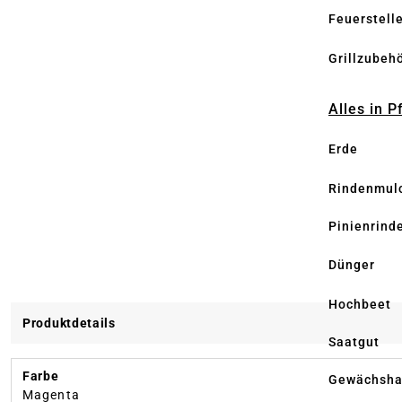
Feuerstell
Grillzubeh
Alles in 
Erde
Rindenmul
Pinienrind
Dünger
Hochbeet
Produktdetails
Saatgut
Farbe
Gewächsha
Magenta