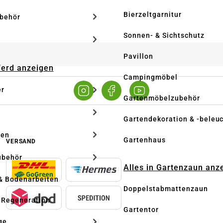
Bierzeltgarnitur
ubehör
Sonnen- & Sichtschutz
Pavillon
Pferd anzeigen
Campingmöbel
er
Gartenmöbelzubehör
Gartendekoration & -beleu
ken
Gartenhaus
VERSAND
ubehör
Alles in Gartenzaun anz
& Bodenarbeiten
Doppelstabmattenzaun
 Regeneration
Gartentor
ge