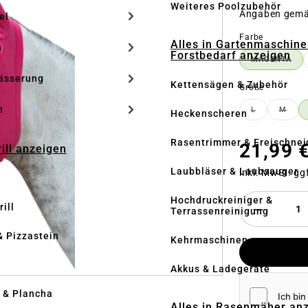
Weiteres Poolzubehör
Angaben gem
el
auswähle
Farbe
Alles in Gartenmaschine
n
Forstbedarf anzeigen
MAGENTA
(DIESE 
ässerung
Kettensägen & Zubehör
auswähle
Größe
h
L
M
Heckenscheren
(DIESE OPTI
(DIES
Rasentrimmer & Freischnei
21,99 
rill anzeigen
Laubbläser & Laubsauger
inkl. MwSt. gg
Hochdruckreiniger &
ill
Terrassenreinigung
& Pizzastein
Kehrmaschinen
n
Akkus & Ladegeräte
l & Plancha
Alles in Rasenmäher an