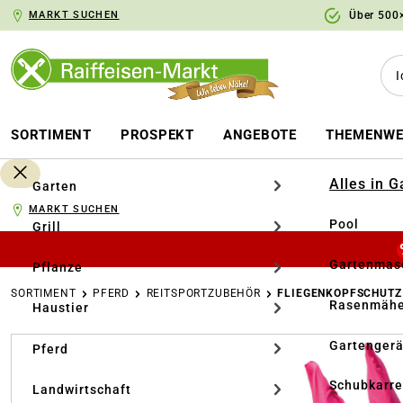
MARKT SUCHEN
Über 500×
springen
Zur Hauptnavigation springen
SORTIMENT
PROSPEKT
ANGEBOTE
THEMENWE
Alles in 
Garten
MARKT SUCHEN
Pool
Grill
Gartenmasc
Pflanze
SORTIMENT
PFERD
REITSPORTZUBEHÖR
FLIEGENKOPFSCHUTZ
Rasenmähe
Haustier
Bildergalerie überspringen
Gartengerä
Pferd
Schubkarr
Landwirtschaft