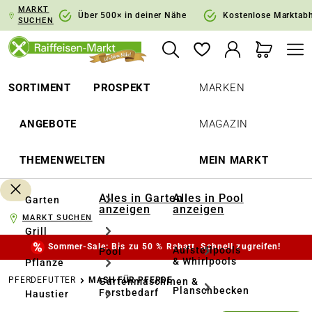
MARKT
springen
Zur Hauptnavigation springen
Über 500× in deiner Nähe
Kostenlose Marktab
SUCHEN
SORTIMENT
PROSPEKT
MARKEN
ANGEBOTE
MAGAZIN
THEMENWELTEN
MEIN MARKT
Alles in Garten
Alles in Pool
Garten
anzeigen
anzeigen
MARKT SUCHEN
Grill
Sommer-Sale: Bis zu 50 % Rabatt. Schnell zugreifen!
Aufstellpools
Pool
& Whirlpools
Pflanze
PFERDEFUTTER
MASH FÜR PFERDE
Gartenmaschinen &
Planschbecken
Forstbedarf
Haustier