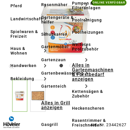
Bildergalerie überspringen
Pumpen &
ONLINE VERFÜGBAR
Rasenmäher
Pferd
Filteranlagen
Gartengeräte & -
Landwirtschaft
Poolreinigung
helfer
Spielwaren &
Poolheizungen
Schubkarren
Freizeit
Weiteres
Gartenmöbel
Haus &
Poolzubehör
Wohnen
Gartenzaun
Alles in
Handwerken
Gartenmaschinen
Gartenbewässerung
& Forstbedarf
anzeigen
Bekleidung
Gartenteich
Kettensägen &
Zubehör
Alles in Grill
anzeigen
Heckenscheren
Rasentrimmer &
Gasgrill
Art.-Nr. 23442627
Freischneider