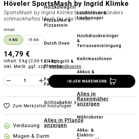
Höveler SportsMash by Ingrid Klimke
Holzkohlegrill
SportsMash by Ingrid Klimke bietet ein besonders
Laubbläser &
Laubsauger
schmackhaftes Mash für alle Pferde.
Pizzaofen &
Pizzastein
auswählen
Inhalt
Hochdruckreiniger
4 KG
15 KG
&
Dutch Oven
Terrassenreinigung
14,79 €
Kehrmaschinen
Inhalt:
5 kg
(2,96 € / 1 kg)
Elektrogrill &
Plancha
inkl. MwSt. ggf. zzgl.
Versandkosten
Akkus &
Ladegeräte
Produkt Anzahl des Produktes "%product%
Feuerstelle &
IN DEN WARENKORB
Feuerschale
Alles in
Rasenmäher
Grillzubehör
anzeigen
Zum Merkzettel hinzufügen
Mähroboter
Alles in Pflanze
anzeigen
Verdauung
Akku- &
Elektro-
Magen & Darm