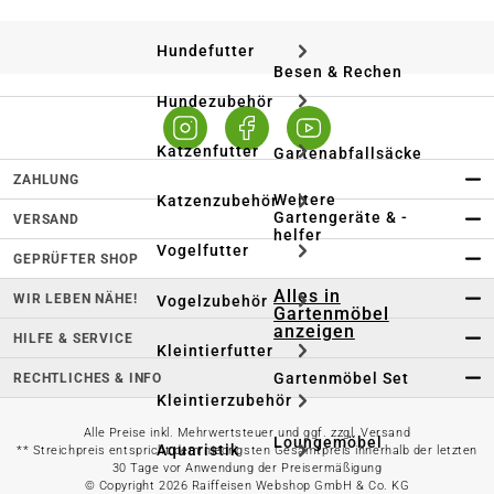
Hundefutter
Besen & Rechen
Hundezubehör
Katzenfutter
Gartenabfallsäcke
ZAHLUNG
Weitere
Katzenzubehör
Gartengeräte & -
VERSAND
helfer
Vogelfutter
GEPRÜFTER SHOP
Alles in
WIR LEBEN NÄHE!
Vogelzubehör
Gartenmöbel
anzeigen
HILFE & SERVICE
Kleintierfutter
Gartenmöbel Set
RECHTLICHES & INFO
Kleintierzubehör
Alle Preise inkl. Mehrwertsteuer und ggf. zzgl. Versand
Loungemöbel
Aquaristik
** Streichpreis entspricht dem niedrigsten Gesamtpreis innerhalb der letzten
30 Tage vor Anwendung der Preisermäßigung
© Copyright 2026 Raiffeisen Webshop GmbH & Co. KG
Heizstrahler