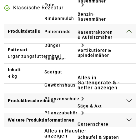
Rasenmäher
Erde
Klassische Rezeptur
Benzin-
Rindenmulch
Rasenmäher
Produktdetails
Pinienrinde
Rasentraktoren
& Aufsitzmäher
Dünger
Futterart
Vertikutierer &
Spindelmäher
Ergänzungsfuttermittel
Hochbeet
Inhalt
Saatgut
4 kg
Alles in
Gartengeräte & -
Gewächshaus
helfer anzeigen
Pflanzenschutz
Produktbeschreibung
Säge & Axt
Pflanzzubehör
Weitere Produktinformationen
Gartenschere
Alles in Haustier
anzeigen
Schaufel & Spaten