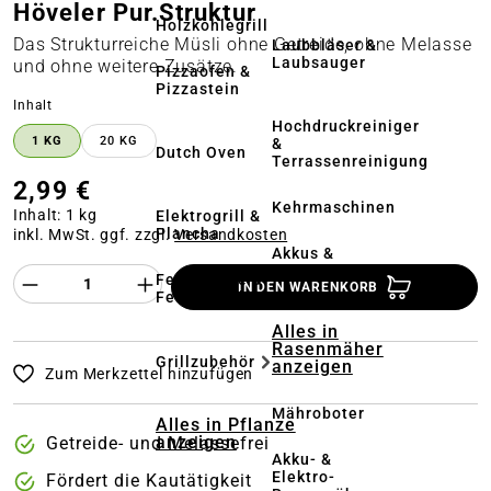
Höveler Pur.Struktur
Holzkohlegrill
Das Strukturreiche Müsli ohne Getreide, ohne Melasse
Laubbläser &
Laubsauger
und ohne weitere Zusätze.
Pizzaofen &
Pizzastein
auswählen
Inhalt
Hochdruckreiniger
1 KG
20 KG
&
Dutch Oven
Terrassenreinigung
2,99 €
Kehrmaschinen
Inhalt:
1 kg
Elektrogrill &
Plancha
inkl. MwSt. ggf. zzgl.
Versandkosten
Akkus &
Ladegeräte
Produkt Anzahl des Produktes "%product%
Feuerstelle &
IN DEN WARENKORB
Feuerschale
Alles in
Rasenmäher
Grillzubehör
anzeigen
Zum Merkzettel hinzufügen
Mähroboter
Alles in Pflanze
anzeigen
Getreide- und Melassefrei
Akku- &
Elektro-
Fördert die Kautätigkeit