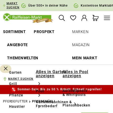
MARKT
springen
Zur Hauptnavigation springen
Über 500× in deiner Nähe
Kostenlose Marktab
SUCHEN
SORTIMENT
PROSPEKT
MARKEN
ANGEBOTE
MAGAZIN
THEMENWELTEN
MEIN MARKT
Alles in Garten
Alles in Pool
Garten
anzeigen
anzeigen
MARKT SUCHEN
Grill
Sommer-Sale: Bis zu 50 % Rabatt. Schnell zugreifen!
Aufstellpools
Pool
& Whirlpools
Pflanze
PFERDEFUTTER
PFERDEMÜSLI
Gartenmaschinen &
Planschbecken
Forstbedarf
Haustier