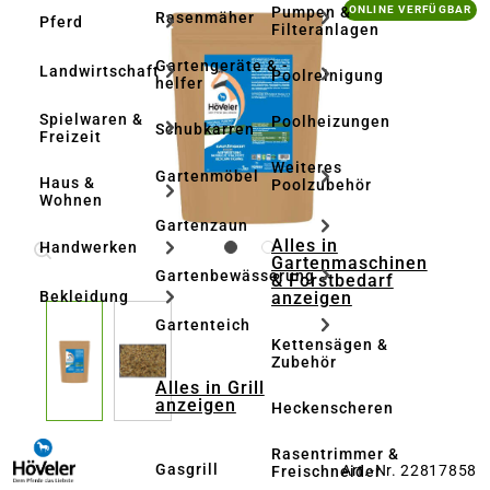
Bildergalerie überspringen
Pumpen &
ONLINE VERFÜGBAR
Rasenmäher
Pferd
Filteranlagen
Gartengeräte & -
Landwirtschaft
Poolreinigung
helfer
Spielwaren &
Poolheizungen
Schubkarren
Freizeit
Weiteres
Gartenmöbel
Haus &
Poolzubehör
Wohnen
Gartenzaun
Alles in
Handwerken
Gartenmaschinen
Gartenbewässerung
& Forstbedarf
anzeigen
Bekleidung
Gartenteich
Kettensägen &
Zubehör
Alles in Grill
anzeigen
Heckenscheren
Rasentrimmer &
Gasgrill
Art.-Nr. 22817858
Freischneider