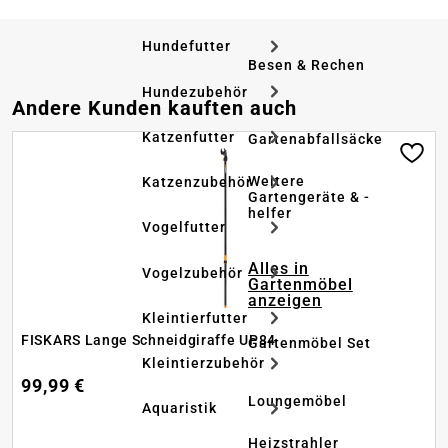
Hundefutter
Besen & Rechen
Hundezubehör
Produktgalerie überspringen
Andere Kunden kauften auch
Katzenfutter
Gartenabfallsäcke
Weitere
Katzenzubehör
Gartengeräte & -
helfer
Vogelfutter
Alles in
Vogelzubehör
Gartenmöbel
anzeigen
Kleintierfutter
FISKARS Lange Schneidgiraffe UP84
Gartenmöbel Set
Kleintierzubehör
99,99 €
Loungemöbel
Aquaristik
Heizstrahler