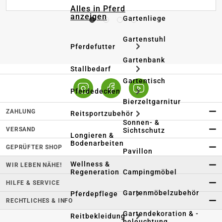
Alles in Pferd
anzeigen
Gartenliege
Gartenstuhl
Pferdefutter
Gartenbank
Stallbedarf
Gartentisch
Pferdedecken
Bierzeltgarnitur
ZAHLUNG
Reitsportzubehör
Sonnen- &
VERSAND
Sichtschutz
Longieren &
Bodenarbeiten
GEPRÜFTER SHOP
Pavillon
Wellness &
WIR LEBEN NÄHE!
Regeneration
Campingmöbel
HILFE & SERVICE
Gartenmöbelzubehör
Pferdepflege
RECHTLICHES & INFO
Gartendekoration & -
Reitbekleidung
beleuchtung