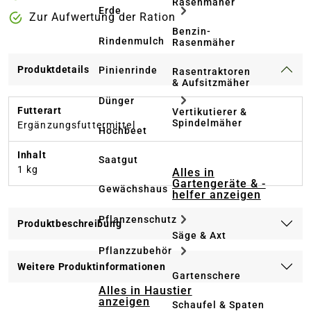
Rasenmäher
Erde
Zur Aufwertung der Ration
Benzin-
Rindenmulch
Rasenmäher
Produktdetails
Pinienrinde
Rasentraktoren
& Aufsitzmäher
Dünger
Futterart
Vertikutierer &
Spindelmäher
Ergänzungsfuttermittel
Hochbeet
Inhalt
Saatgut
1 kg
Alles in
Gartengeräte & -
Gewächshaus
helfer anzeigen
Pflanzenschutz
Produktbeschreibung
Säge & Axt
Pflanzzubehör
Weitere Produktinformationen
Gartenschere
Alles in Haustier
anzeigen
Schaufel & Spaten