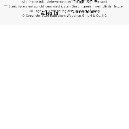
Alle Preise inkl. Mehrwertsteuer und ggf. zzgl. Versand
** Streichpreis entspricht dem niedrigsten Gesamtpreis innerhalb der letzten
30 Tage vor Anwendung der Preisermäßigung
Gartenhaus
Alles in
© Copyright 2026 Raiffeisen Webshop GmbH & Co. KG
Landwirtschaft
anzeigen
Alles in Gartenzaun
anzeigen
Geflügelfutter
Hühnerhaltung
Doppelstabmattenzaun
Weidezaun
Gartentor
Rinder- &
Gartenzaunzubehör
Schweinefutter
Alles in
Schaf- &
Gartenbewässerung
Ziegenfutter
anzeigen
Kleintierhaltung
Gartenschlauch
Nutztierhaltung
Regentonne