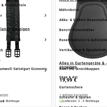
e & Feuerschale
Mähroboter
ör
Akku- & Elektro-Rasenmähe
Pflanze anzeigen
Benzin-Rasenmäher
Rasentraktoren & Aufsitzm
Vertikutierer & Spindelmäh
ch
e
Alles in Gartengeräte & 
anzeigen
umwoll-Sattelgurt Economic
KANTRIE Streichkappen
Säge & Axt
19,99 €
Gartenschere
ianten
+
weitere Varianten
Schaufel & Spaten
us
2 - 5 Werktage
Lieferzeit: 2 - 5 Werktage