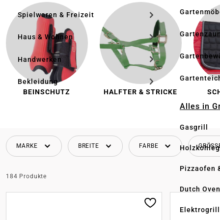
Gartenmöb
Spielwaren & Freizeit
Gartenzau
Haus & Wohnen
Gartenbew
Handwerken
Gartenteic
Bekleidung
BEINSCHUTZ
HALFTER & STRICKE
SC
Alles in G
Gasgrill
MARKE
BREITE
FARBE
GRÖS
Holzkohlegr
Pizzaofen 
184 Produkte
Dutch Ove
Elektrogril