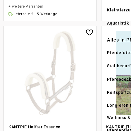
+
weitere Varianten
Kleintierz
Lieferzeit: 2 - 5 Werktage
Aquaristik
Alles in 
Pferdefutt
Stallbedarf
Pferdedec
Reitsportz
Longieren 
Wellness &
KANTRIE Halfter Essence
KANTRIE Fl
Pferdepfle