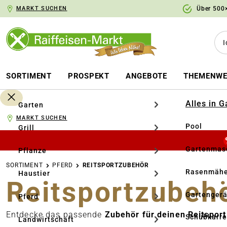
MARKT SUCHEN
Über 500×
springen
Zur Hauptnavigation springen
SORTIMENT
PROSPEKT
ANGEBOTE
THEMENWE
Alles in 
Garten
MARKT SUCHEN
Pool
Grill
Gartenmasc
Pflanze
SORTIMENT
PFERD
REITSPORTZUBEHÖR
Rasenmähe
Haustier
Reitsportzubeh
Gartengerä
Pferd
Entdecke das passende
Zubehör für deinen Reitspor
Schubkarr
Landwirtschaft