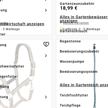
z
Gartenzaunzubehör
18,99 €
dung
Alles in Gartenbewässe
anzeigen
ianten
+
weitere Varianten
Landwirtschaft anzeigen
2 - 5 Werktage
Lieferzeit: 2 - 5 Werktage
Gartenschlauch
tter
Regentonne
tung
Bewässerungszubehör
Wasserpumpe
Schweinefutter
Bewässerungssystem
iegenfutter
Alles in Gartenteich anz
altung
Teichfischfutter
ltung
Teichpflege