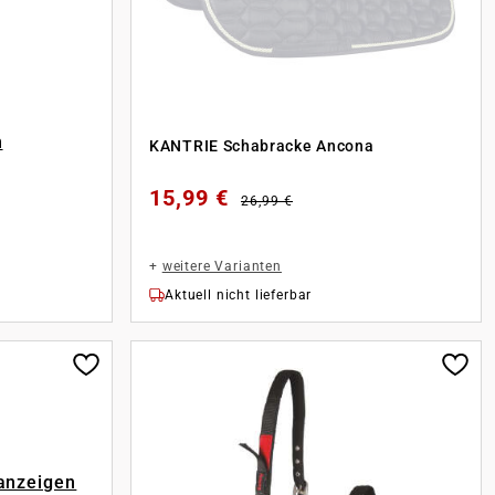
n
KANTRIE Schabracke Ancona
15,99 €
26,99 €
+
weitere Varianten
Aktuell nicht lieferbar
 anzeigen