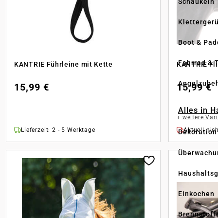
Schaukeln
Kletterger
Boot & Pad
Fahrrad & 
KANTRIE Führleine mit Kette
KANTRIE Fl
Angelzube
15,99 €
15,99 €
Alles in 
+
weitere Var
Lieferzeit: 2 - 5 Werktage
Aktuell nich
Dekoration
Überwachu
Haushaltsg
Einkochen
Brennstoff