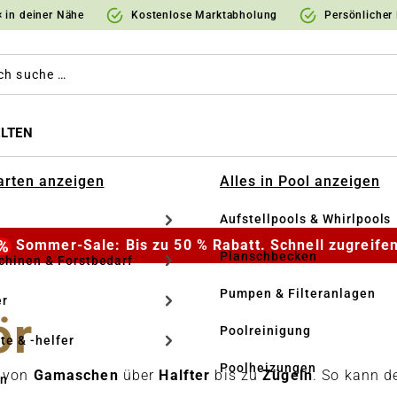
 in deiner Nähe
Kostenlose Marktabholung
Persönlicher
LTEN
Garten anzeigen
Alles in Pool anzeigen
Aufstellpools & Whirlpools
Sommer-Sale: Bis zu 50 % Rabatt. Schnell zugreifen
Planschbecken
hinen & Forstbedarf
Pumpen & Filteranlagen
r
ör
Poolreinigung
te & -helfer
Poolheizungen
t
von
Gamaschen
über
Halfter
bis zu
Zügeln
. So kann d
en