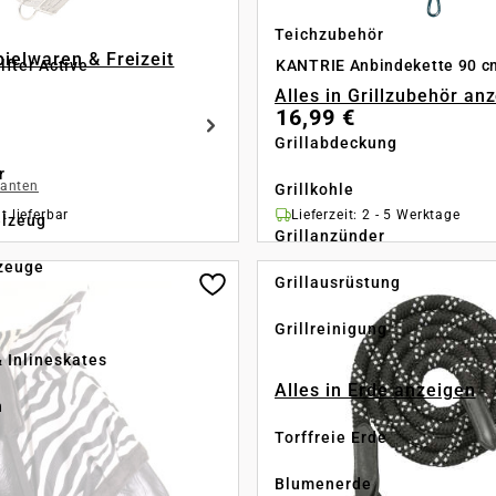
Teichzubehör
pielwaren & Freizeit
fter Active
KANTRIE Anbindekette 90 c
Alles in Grillzubehör an
16,99 €
Grillabdeckung
r
ianten
Grillkohle
t lieferbar
Lieferzeit: 2 - 5 Werktage
elzeug
Grillanzünder
zeuge
Grillausrüstung
Grillreinigung
& Inlineskates
Alles in Erde anzeigen
n
Torffreie Erde
e
Blumenerde