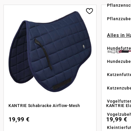
Pflanzensc
Pflanzzube
Alles in 
Hundefutte
Hundezube
Katzenfutt
Katzenzub
Vogelfutte
KANTRIE Schabracke Airflow-Mesh
KANTRIE Ela
Vogelzube
19,99 €
19,99 €
Kleintierfu