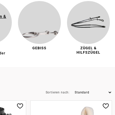
n &
G
GEBISS
ZÜGEL &
HILFSZÜGEL
der
Sortieren nach:
zeigen