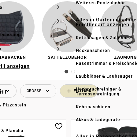
Weiteres Poolzubehör
el
Alles in Gartenmaschine
n
Forstbedarf anzeigen
ässerung
Kettensägen & Zubehör
h
Heckenscheren
HABRACKEN
SATTELZUBEHÖR
ZÄUMUN
Rasentrimmer & Freischnei
rill anzeigen
Laubbläser & Laubsauger
Hochdruckreiniger &
WEITERE
SE
GRÖSSE
ill
Terrassenreinigung
& Pizzastein
Kehrmaschinen
n
Akkus & Ladegeräte
l & Plancha
Alles in Rasenmäher an