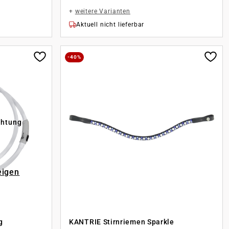
+
weitere Varianten
Aktuell nicht lieferbar
-40%
chtung
eigen
g
KANTRIE Stirnriemen Sparkle