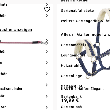
Besen & Rechen
hutz
Gartenabfallsäcke
hör
Weitere Gartengeräte & -he
Haustier anzeigen
Alles in Gartenmöbel an
r
Gartenmöbel Set
hör
Loungemöbel
er
Heizstrahler
ehör
Gartenliege
r
Gartenstuhl
stikanbinder
KANTRIE Halfter Elegant
hör
Gartenbank
19,99 €
Gartentisch
tter