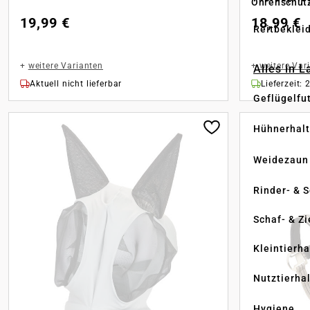
Ohrenschut
19,99 €
18,99 €
Reitbeklei
+
weitere Varianten
+
weitere Var
Alles in 
Aktuell nicht lieferbar
Lieferzeit: 
Geflügelfu
Hühnerhal
Weidezaun
Rinder- & 
Schaf- & Z
Kleintierh
Nutztierha
Hygiene