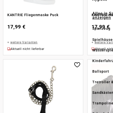
Alles in S
KANTRIE Fliegenmaske Puck
KANTRIE Hal
anzeigen
17,99 €
17,99 €
Spielzeug
Spielhäuse
+
weitere Varianten
+
weitere Var
Aktuell nicht lieferbar
Aktuell nich
Wasserspi
Kinderfahr
Ballsport
Tretroller 
Sandkäste
Trampolin