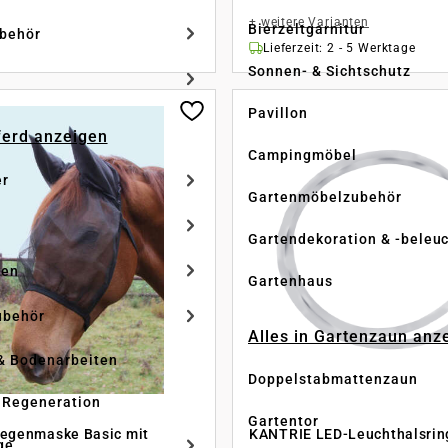
+
weitere Varianten
Bierzeltgarnitur
ubehör
Lieferzeit: 2 - 5 Werktage
Sonnen- & Sichtschutz
Pavillon
Pferd anzeigen
Campingmöbel
er
Gartenmöbelzubehör
Gartendekoration & -beleu
ken
Gartenhaus
ubehör
Alles in Gartenzaun anz
& Bodenarbeiten
Doppelstabmattenzaun
 Regeneration
Gartentor
iegenmaske Basic mit
KANTRIE LED-Leuchthalsrin
ge