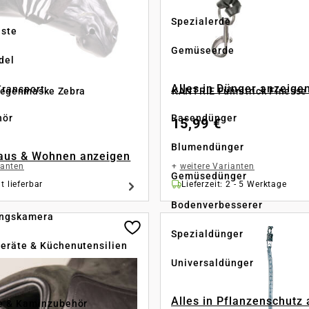
Spezialerde
üste
Gemüseerde
del
Alles in Dünger anzeige
Transport
iegenmaske Zebra
KANTRIE Führstrick Finesse
hör
Rasendünger
15,99 €
Blumendünger
Haus & Wohnen anzeigen
ianten
+
weitere Varianten
Gemüsedünger
t lieferbar
Lieferzeit: 2 - 5 Werktage
Bodenverbesserer
ngskamera
Spezialdünger
eräte & Küchenutensilien
Universaldünger
Alles in Pflanzenschutz
e & Kaminzubehör