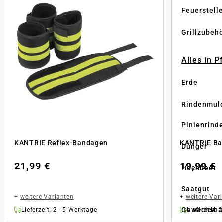
Feuerstell
Grillzubeh
Alles in 
Erde
Rindenmul
Pinienrind
KANTRIE Reflex-Bandagen
KANTRIE Ba
Dünger
21,99 €
19,99 €
Hochbeet
Saatgut
+
weitere Varianten
+
weitere Var
Gewächsha
Lieferzeit: 2 - 5 Werktage
Lieferzeit: 