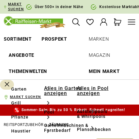
MARKT
springen
Zur Hauptnavigation springen
Über 500× in deiner Nähe
Kostenlose Marktab
SUCHEN
SORTIMENT
PROSPEKT
MARKEN
ANGEBOTE
MAGAZIN
THEMENWELTEN
MEIN MARKT
Alles in Garten
Alles in Pool
Garten
anzeigen
anzeigen
MARKT SUCHEN
Grill
Sommer-Sale: Bis zu 50 % Rabatt. Schnell zugreifen!
Aufstellpools
Pool
& Whirlpools
Pflanze
REITSPORTZUBEHÖR
ZÄUMUNG
Gartenmaschinen &
Planschbecken
Forstbedarf
Haustier