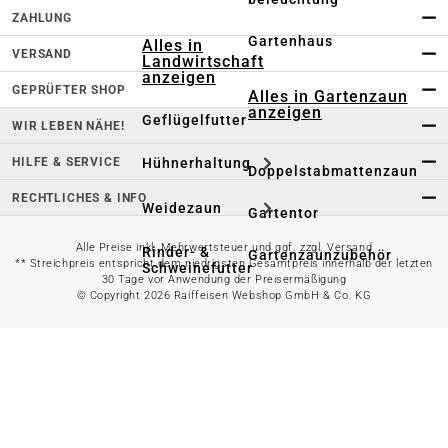
ZAHLUNG
Gartenhaus
Alles in
VERSAND
Landwirtschaft
anzeigen
GEPRÜFTER SHOP
Alles in Gartenzaun
anzeigen
Geflügelfutter
WIR LEBEN NÄHE!
HILFE & SERVICE
Hühnerhaltung
Doppelstabmattenzaun
RECHTLICHES & INFO
Weidezaun
Gartentor
Alle Preise inkl. Mehrwertsteuer und ggf. zzgl. Versand
Rinder- &
Gartenzaunzubehör
** Streichpreis entspricht dem niedrigsten Gesamtpreis innerhalb der letzten
Schweinefutter
30 Tage vor Anwendung der Preisermäßigung
© Copyright 2026 Raiffeisen Webshop GmbH & Co. KG
Alles in
Schaf- &
Gartenbewässerung
Ziegenfutter
anzeigen
Kleintierhaltung
Gartenschlauch
Nutztierhaltung
Regentonne