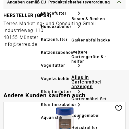
Angaben gemäß EU-Produktsicherheitsverordnung
Hundefutter
HERSTELLER (GPSR)
Besen & Rechen
Terres Marketing- und Consulting GmbH
Hundezubehör
Industrieweg 110
48155 Münster
Katzenfutter
Gartenabfallsäcke
info@terres.de
Weitere
Katzenzubehör
Gartengeräte & -
helfer
Vogelfutter
Alles in
Vogelzubehör
Gartenmöbel
anzeigen
Kleintierfutter
Produktgalerie überspringen
Andere Kunden kauften auch
Gartenmöbel Set
Kleintierzubehör
Loungemöbel
Aquaristik
Heizstrahler