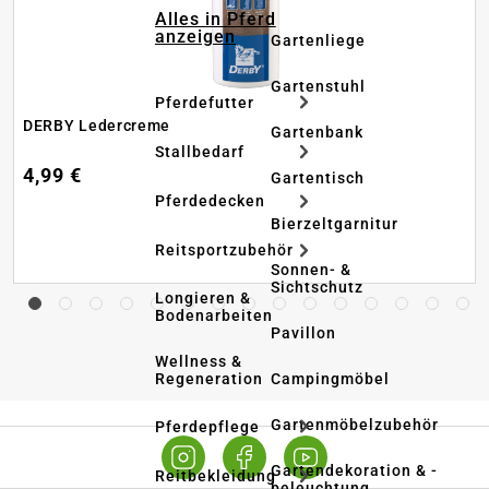
Alles in Pferd
anzeigen
Gartenliege
Gartenstuhl
Pferdefutter
DERBY Ledercreme
Gartenbank
Stallbedarf
4,99 €
Gartentisch
Pferdedecken
Bierzeltgarnitur
Reitsportzubehör
Sonnen- &
Sichtschutz
Longieren &
Bodenarbeiten
Pavillon
Wellness &
Regeneration
Campingmöbel
Gartenmöbelzubehör
Pferdepflege
Gartendekoration & -
Reitbekleidung
beleuchtung