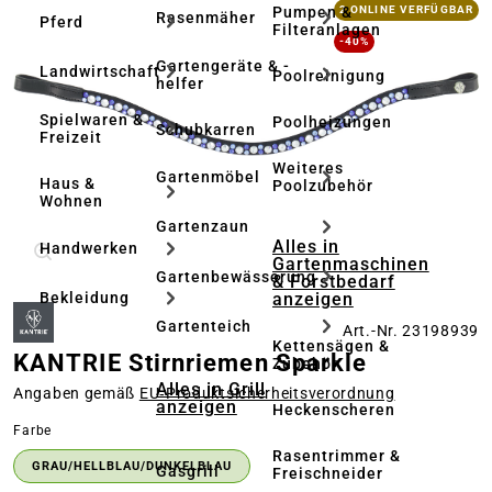
Bildergalerie überspringen
Pumpen &
2 ONLINE VERFÜGBAR
Rasenmäher
Pferd
Filteranlagen
-40%
Gartengeräte & -
Landwirtschaft
Poolreinigung
helfer
Spielwaren &
Poolheizungen
Schubkarren
Freizeit
Weiteres
Gartenmöbel
Haus &
Poolzubehör
Wohnen
Gartenzaun
Alles in
Handwerken
Gartenmaschinen
Gartenbewässerung
& Forstbedarf
anzeigen
Bekleidung
Gartenteich
Art.-Nr. 23198939
Kettensägen &
KANTRIE Stirnriemen Sparkle
Zubehör
Alles in Grill
Angaben gemäß
EU‑Produktsicherheitsverordnung
anzeigen
Heckenscheren
auswählen
Farbe
Rasentrimmer &
GRAU/HELLBLAU/DUNKELBLAU
Gasgrill
Freischneider