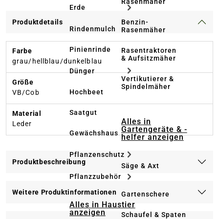
Rasenmäher
Erde
Benzin-
Produktdetails
Rindenmulch
Rasenmäher
Pinienrinde
Rasentraktoren
Farbe
& Aufsitzmäher
grau/hellblau/dunkelblau
Dünger
Vertikutierer &
Größe
Spindelmäher
Hochbeet
VB/Cob
Saatgut
Material
Alles in
Leder
Gartengeräte & -
Gewächshaus
helfer anzeigen
Pflanzenschutz
Produktbeschreibung
Säge & Axt
Pflanzzubehör
Weitere Produktinformationen
Gartenschere
Alles in Haustier
anzeigen
Schaufel & Spaten