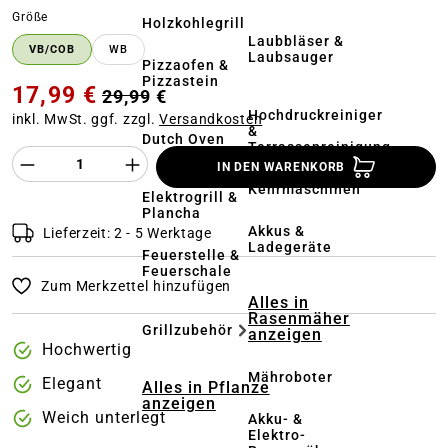
auswählen
Größe
Holzkohlegrill
Laubbläser &
VB/COB
WB
Laubsauger
Pizzaofen &
Pizzastein
17,99 €
29,99 €
Hochdruckreiniger
inkl. MwSt. ggf. zzgl.
Versandkosten
&
Dutch Oven
Terrassenreinigung
Produkt Anzahl des Produktes "%product%
IN DEN WARENKORB
Kehrmaschinen
Elektrogrill &
Plancha
Akkus &
Lieferzeit: 2 - 5 Werktage
Ladegeräte
Feuerstelle &
Feuerschale
Zum Merkzettel hinzufügen
Alles in
Rasenmäher
Grillzubehör
anzeigen
Hochwertig
Mähroboter
Elegant
Alles in Pflanze
anzeigen
Weich unterlegt
Akku- &
Elektro-