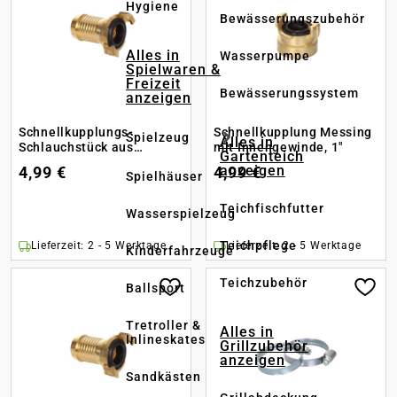
Hygiene
Bewässerungszubehör
Alles in
Wasserpumpe
Spielwaren &
Freizeit
Bewässerungssystem
anzeigen
Schnellkupplungs-
Schnellkupplung Messing
Spielzeug
Alles in
Schlauchstück aus
mit Innengewinde, 1"
Gartenteich
Messing, 19 mm
anzeigen
4,99 €
4,99 €
Spielhäuser
Teichfischfutter
Wasserspielzeug
Teichpflege
Lieferzeit: 2 - 5 Werktage
Lieferzeit: 2 - 5 Werktage
Kinderfahrzeuge
Teichzubehör
Ballsport
Tretroller &
Alles in
Inlineskates
Grillzubehör
anzeigen
Sandkästen