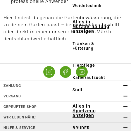
professionelle Anwender
Weidetechnik
Hier findest du genau die Gartenbewässerung, die
Alles in
zu deinem Garten passt – bequem online bestellt
Nutztierhaltung
anzeigen
oder direkt in einem unserer Raiffeisen‑Märkte
deutschlandweit erhältlich.
Tränken &
Fütterung
Tierpflege
Kälberaufzucht
ZAHLUNG
Stall
VERSAND
Alles in
GEPRÜFTER SHOP
Spielzeug
anzeigen
WIR LEBEN NÄHE!
BRUDER
HILFE & SERVICE