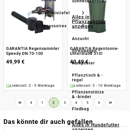
Schneckenfalle
Gummistiefel
Alles in
Pflanzzubehör
anzeigen
Accessoires
Anzucht
GARANTIA Regensammler
GARANTIA Regentonne-
Streuwagen
Speedy DN 70-100
Unterstand 510l
49,99 €
40,49 €
Komposter
Pflanztisch & -
regal
Lieferzeit: 2 - 5 Werktage
Lieferzeit: 5 - 10 Werktage
Pflanzenstütze
& -binder
Seite
Seite
Seite
Seite
Seite
1
2
3
4
5
Fledbag
Das könnte dir auch gefallen
Alles in Hundefutter
anzeigen
Produktgalerie überspringen