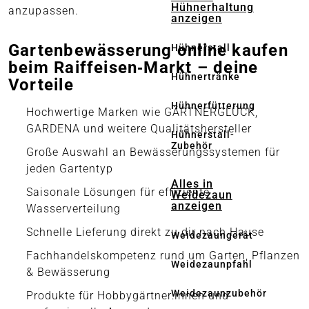
Hühnerhaltung
anzupassen.
anzeigen
Gartenbewässerung online kaufen
Hühnerstall
beim Raiffeisen‑Markt – deine
Hühnertränke
Vorteile
Hühnerfütterung
Hochwertige Marken wie GÄRTNERGLÜCK,
GARDENA und weitere Qualitätshersteller
Hühnerstall-
Zubehör
Große Auswahl an Bewässerungssystemen für
jeden Gartentyp
Alles in
Saisonale Lösungen für effiziente
Weidezaun
anzeigen
Wasserverteilung
Schnelle Lieferung direkt zu dir nach Hause
Weidezaungerät
Fachhandelskompetenz rund um Garten, Pflanzen
Weidezaunpfahl
& Bewässerung
Weidezaunzubehör
Produkte für Hobbygärtner:innen und