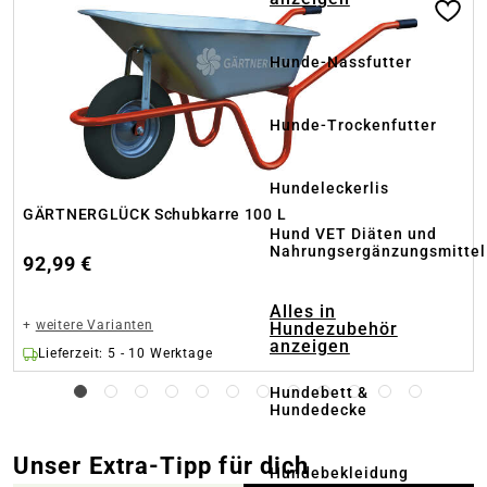
Hunde-Nassfutter
Hunde-Trockenfutter
Hundeleckerlis
GÄRTNERGLÜCK Schubkarre 100 L
Hund VET Diäten und
Nahrungsergänzungsmittel
92,99 €
Alles in
+
weitere Varianten
Hundezubehör
anzeigen
Lieferzeit: 5 - 10 Werktage
Hundebett &
Hundedecke
Unser Extra-Tipp für dich
Hundebekleidung