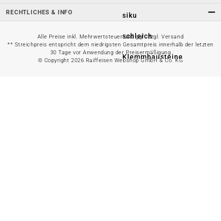
RECHTLICHES & INFO
siku
schleich
Alle Preise inkl. Mehrwertsteuer und ggf. zzgl. Versand
** Streichpreis entspricht dem niedrigsten Gesamtpreis innerhalb der letzten
30 Tage vor Anwendung der Preisermäßigung
Klemmbausteine
© Copyright 2026 Raiffeisen Webshop GmbH & Co. KG
Spielküchen &
Spielwerkbänke
Hobbyhorsing
Weiteres
Spielzeug
Alles in
Dekoration
anzeigen
Wohnaccessoires
Weihnachtsdeko