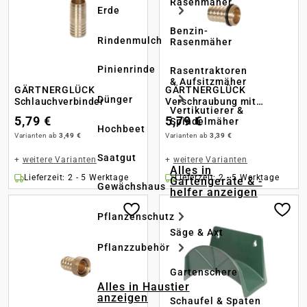
Rasenmäher
Erde
Benzin-
Rindenmulch
Rasenmäher
Pinienrinde
Rasentraktoren
& Aufsitzmäher
GÄRTNERGLÜCK
GÄRTNERGLÜCK
Dünger
Schlauchverbinder
Verschraubung mit
Vertikutierer &
Wulstdichtung
5,79 €
5,79 €
Spindelmäher
Außengewinde
Hochbeet
Varianten ab
3,49 €
Varianten ab
3,39 €
Saatgut
+
weitere Varianten
+
weitere Varianten
Alles in
Lieferzeit: 2 - 5 Werktage
Lieferzeit: 2 - 5 Werktage
Gartengeräte & -
Gewächshaus
helfer anzeigen
Pflanzenschutz
Säge & Axt
Pflanzzubehör
Gartenschere
Alles in Haustier
anzeigen
Schaufel & Spaten