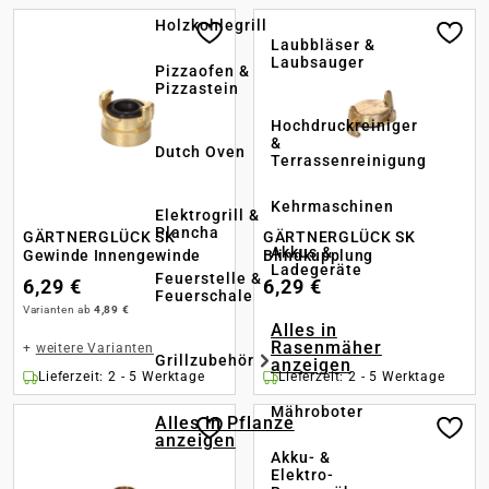
Holzkohlegrill
Laubbläser &
Laubsauger
Pizzaofen &
Pizzastein
Hochdruckreiniger
&
Dutch Oven
Terrassenreinigung
Kehrmaschinen
Elektrogrill &
Plancha
GÄRTNERGLÜCK SK
GÄRTNERGLÜCK SK
Akkus &
Gewinde Innengewinde
Blindkupplung
Ladegeräte
Feuerstelle &
6,29 €
6,29 €
Feuerschale
Varianten ab
4,89 €
Alles in
Rasenmäher
+
weitere Varianten
Grillzubehör
anzeigen
Lieferzeit: 2 - 5 Werktage
Lieferzeit: 2 - 5 Werktage
Mähroboter
Alles in Pflanze
anzeigen
Akku- &
Elektro-