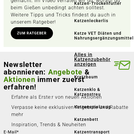
gemacht: Im Video verraten wir dir, worauf du
Katzen-Trockenfutter
visitor.
beim Gießen unbedingt achten solltest.
The
Weitere Tipps und Tricks findest du auch in
website
Katzenleckerlis
unserem Ratgeber!
owner
needs to
Katze VET Diäten und
ZUM RATGEBER
Nahrungsergänzungsmittel
setup the
site with
Alles in
their CMP
Katzenzubehör
to add this
Newsletter
anzeigen
content to
abonnieren:
Angebote
&
the list of
Kratzbaum
Aktionen
immer zuerst
technologi
erfahren!
Katzenklo &
es used.
Katzenstreu
Erfahre als Erste:r von neuen Aktionen
Katzenspielzeug
Verpasse keine exklusiven Angebote und Rabatte
Powered by
Usercentric
mehr
Katzenbett
s Consent
Inspiration, Trends & Neuheiten
Managemen
Katzentransport
E-Mail*
t Platform