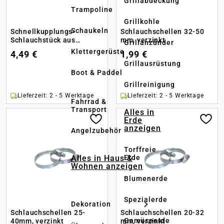
Grillabdeckung
Trampoline
Grillkohle
Schaukeln
Schnellkupplungs-
Schlauchschellen 32-50
Schlauchstück aus
mm, verzinkt
Grillanzünder
Messing, 13 mm
Klettergerüste
4,49 €
1,99 €
Grillausrüstung
Boot & Paddel
Grillreinigung
Lieferzeit: 2 - 5 Werktage
Lieferzeit: 2 - 5 Werktage
Fahrrad &
Transport
Alles in
Erde
anzeigen
Angelzubehör
Torffreie
Alles in Haus &
Erde
Wohnen anzeigen
Blumenerde
Spezialerde
Dekoration
Schlauchschellen 25-
Schlauchschellen 20-32
Gemüseerde
40mm, verzinkt
mm, verzinkt