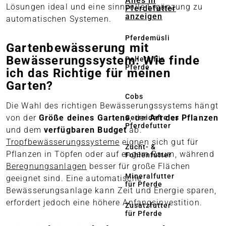
Alles in
Lösungen ideal und eine sinnvolle Ergänzung zu
Pferdefutter
anzeigen
automatischen Systemen.
Pferdemüsli
Gartenbewässerung mit
Bewässerungssystem: Wie finde
Pellets für
Pferde
ich das Richtige für meinen
Garten?
Cobs
Die Wahl des richtigen Bewässerungssystems hängt
von der
Größe deines Gartens
, der
Art der Pflanzen
Getreidefreies
Pferdefutter
und dem
verfügbaren Budget
ab.
Tropfbewässerungssysteme
eignen sich gut für
Zucht- &
Pflanzen in Töpfen oder auf engem Raum, während
Fohlenfutter
Beregnungsanlagen
besser für große Flächen
Mineralfutter
geeignet sind. Eine automatische
für Pferde
Bewässerungsanlage kann Zeit und Energie sparen,
erfordert jedoch eine höhere Anfangsinvestition.
Zusatzfutter
für Pferde