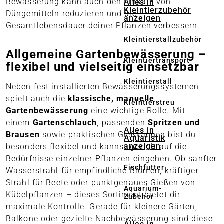
Bewässerung kann auch den Einsatz von
Alles in
Kleintierzubehör
Düngemitteln
reduzieren und die
anzeigen
Gesamtlebensdauer deiner Pflanzen verbessern.
Kleintierstallzubehör
Allgemeine Gartenbewässerung –
Kleintiertransport
flexibel und vielseitig einsetzbar
Kleintierstall
Neben fest installierten Bewässerungssystemen
spielt auch die
klassische, manuelle
Kleintierstreu
Gartenbewässerung
eine wichtige Rolle. Mit
einem
Gartenschlauch
, passenden
Spritzen und
Alles in
Brausen
sowie praktischen Gießkannen bist du
Aquaristik
anzeigen
besonders flexibel und kannst gezielt auf die
Bedürfnisse einzelner Pflanzen eingehen. Ob sanfter
Fischfutter
Wasserstrahl für empfindliche Blumen, kräftiger
Strahl für Beete oder punktgenaues Gießen von
Aquarium-
Kübelpflanzen – dieses Sortiment bietet dir
Zubehör
maximale Kontrolle. Gerade für kleinere Gärten,
Balkone oder gezielte Nachbewässerung sind diese