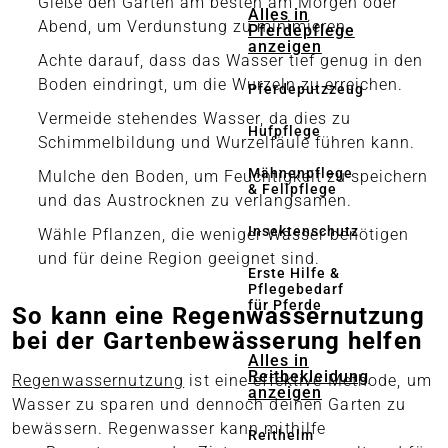
Gieße den Garten am besten am Morgen oder
Alles in
Abend, um Verdunstung zu minimieren.
Pferdepflege
anzeigen
Achte darauf, dass das Wasser tief genug in den
Boden eindringt, um die Wurzeln zu erreichen.
Pferdeputzzeug
Vermeide stehendes Wasser, da dies zu
Hufpflege
Schimmelbildung und Wurzelfäule führen kann.
Mähnenpflege
Mulche den Boden, um Feuchtigkeit zu speichern
& Fellpflege
und das Austrocknen zu verlangsamen.
Insektenschutz
Wähle Pflanzen, die weniger Wasser benötigen
und für deine Region geeignet sind.
Erste Hilfe &
Pflegebedarf
für Pferde
So kann eine Regenwassernutzung
bei der Gartenbewässerung helfen
Alles in
Reitbekleidung
Regenwassernutzung
ist eine effektive Methode, um
anzeigen
Wasser zu sparen und dennoch deinen Garten zu
bewässern. Regenwasser kann mithilfe
Reithelm