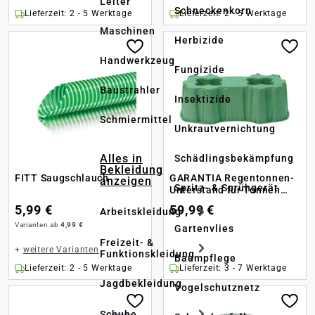
Leiter
Schneckenkorn
Lieferzeit: 2 - 5 Werktage
Lieferzeit: 2 - 5 Werktage
Maschinen
Herbizide
Handwerkzeug
Fungizide
Baustrahler
Insektizide
Schmiermittel
Unkrautvernichtung
Alles in
Schädlingsbekämpfung
Bekleidung
FITT Saugschlauch
GARANTIA Regentonnen-
anzeigen
Spritz- & Sprühgerät
Unterstand für Tonnen
eckig 520l
5,99 €
59,99 €
Arbeitskleidung
Varianten ab
4,99 €
Gartenvlies
Freizeit- &
+
weitere Varianten
Funktionskleidung
Baumpflege
Lieferzeit: 2 - 5 Werktage
Lieferzeit: 3 - 7 Werktage
Jagdbekleidung
Vogelschutznetz
Schuhe