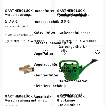
GÄRTNERGLÜCK
GÄRTNERGLÜCK
Hundefutter
Verschraubung
Wandschlauchhalter
Besen & Rechen
Innengewinde
5,79 €
5,29 €
Hundezubehör
Varianten ab
2,99 €
Katzenfutter
Gartenabfallsäcke
+
weitere Varianten
Lieferzeit: 2 - 5 Werktage
Lieferzeit: 2 - 5 Werktage
Weitere
Katzenzubehör
Gartengeräte & -
helfer
Vogelfutter
Alles in
Vogelzubehör
Gartenmöbel
anzeigen
Kleintierfutter
Gartenmöbel Set
Kleintierzubehör
Loungemöbel
GÄRTNERGLÜCK
GÄRTNERGLÜCK
Aquaristik
Verschraubung mit Innen-
Gießkanne
und Außengewinde
Heizstrahler