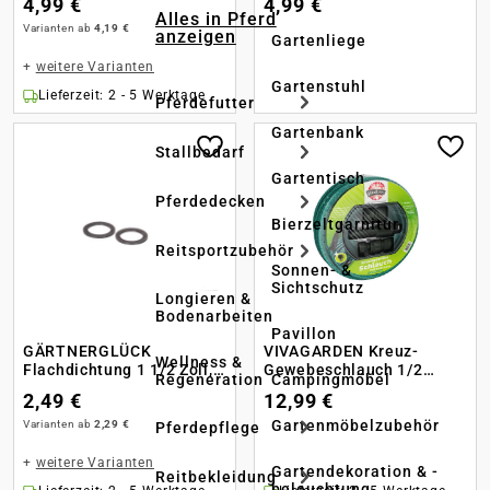
4,99 €
4,99 €
Alles in Pferd
Varianten ab
4,19 €
anzeigen
Gartenliege
+
weitere Varianten
Gartenstuhl
Lieferzeit: 2 - 5 Werktage
Pferdefutter
Gartenbank
Stallbedarf
Gartentisch
Pferdedecken
Bierzeltgarnitur
Reitsportzubehör
Sonnen- &
Sichtschutz
Longieren &
Bodenarbeiten
Pavillon
GÄRTNERGLÜCK
VIVAGARDEN Kreuz-
Wellness &
Flachdichtung 1 1/2 Zoll, 2
Gewebeschlauch 1/2
Regeneration
Campingmöbel
Stk.
Zoll+Armaturen 20m
2,49 €
12,99 €
Gartenmöbelzubehör
Varianten ab
2,29 €
Pferdepflege
+
weitere Varianten
Gartendekoration & -
Reitbekleidung
beleuchtung