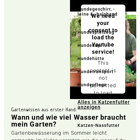
Hundegeschirr, -
leine & -halsband
We need
your
consent to
Hundespielzeug
load the
Youtube
Hundenapf
service!
Hundehütte
This
content is
Hundetransport
not
permitted
Hundepflege
to load
due to
Alles in Katzenfutter
anzeigen
trackers
Gartenwissen aus erster Hand:
that are
Wann und wie viel Wasser braucht
not
mein Garten?
Katzen-Nassfutter
disclosed
Gartenbewässerung im Sommer leicht
to the