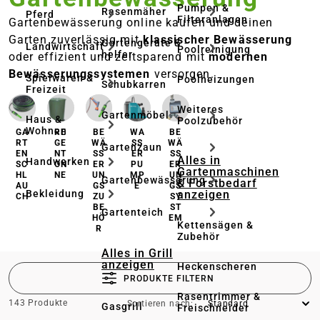
Pumpen &
Rasenmäher
Pferd
Filteranlagen
Gartenbewässerung online kaufen und deinen
Garten zuverlässig mit
klassischer Bewässerung
Gartengeräte & -
Landwirtschaft
Poolreinigung
helfer
oder effizient und zeitsparend mit
modernen
Bewässerungssystemen
versorgen.
Spielwaren &
Poolheizungen
Schubkarren
Freizeit
Weiteres
Gartenmöbel
Haus &
Poolzubehör
Wohnen
GA
RE
BE
WA
BE
RT
GE
WÄ
SS
WÄ
Gartenzaun
EN
NT
SS
ER
SS
Alles in
Handwerken
SC
ON
ER
PU
ER
Gartenmaschinen
HL
NE
UN
MP
UN
Gartenbewässerung
& Forstbedarf
AU
GS
E
GS
anzeigen
Bekleidung
CH
ZU
SY
BE
ST
Gartenteich
HÖ
EM
Kettensägen &
R
Zubehör
Alles in Grill
anzeigen
Heckenscheren
PRODUKTE FILTERN
Rasentrimmer &
143 Produkte
Sortieren nach:
Gasgrill
Freischneider