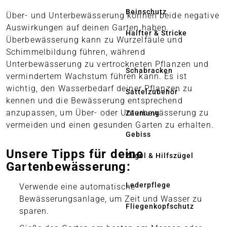
Beinschutz
Über- und Unterbewässerung können beide negative
Auswirkungen auf deinen Garten haben.
Halfter & Stricke
Überbewässerung kann zu Wurzelfäule und
Schimmelbildung führen, während
Unterbewässerung zu vertrockneten Pflanzen und
Schabracken
vermindertem Wachstum führen kann. Es ist
wichtig, den Wasserbedarf deiner Pflanzen zu
Sattelzubehör
kennen und die Bewässerung entsprechend
anzupassen, um Über- oder Unterbewässerung zu
Zäumung
vermeiden und einen gesunden Garten zu erhalten.
Gebiss
Unsere Tipps für deine
Zügel & Hilfszügel
Gartenbewässerung:
Lederpflege
Verwende eine automatische
Bewässerungsanlage, um Zeit und Wasser zu
Fliegenkopfschutz
sparen.