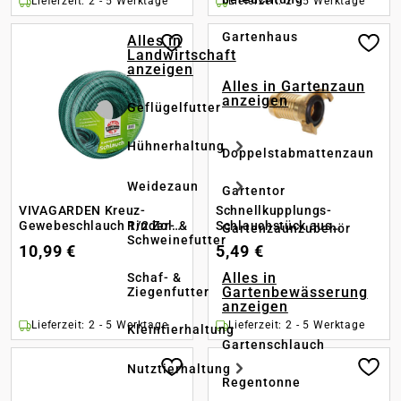
Lieferzeit: 2 - 5 Werktage
Lieferzeit: 2 - 5 Werktage
Gartenhaus
Alles in
Landwirtschaft
anzeigen
Alles in Gartenzaun
anzeigen
Geflügelfutter
Hühnerhaltung
Doppelstabmattenzaun
Weidezaun
Gartentor
VIVAGARDEN Kreuz-
Schnellkupplungs-
Rinder- &
Gewebeschlauch 1/2 Zoll
Schlauchstück aus
Gartenzaunzubehör
Schweinefutter
20 m
Messing, 25 mm
10,99 €
5,49 €
Alles in
Schaf- &
Gartenbewässerung
Ziegenfutter
anzeigen
Lieferzeit: 2 - 5 Werktage
Lieferzeit: 2 - 5 Werktage
Kleintierhaltung
Gartenschlauch
Nutztierhaltung
Regentonne