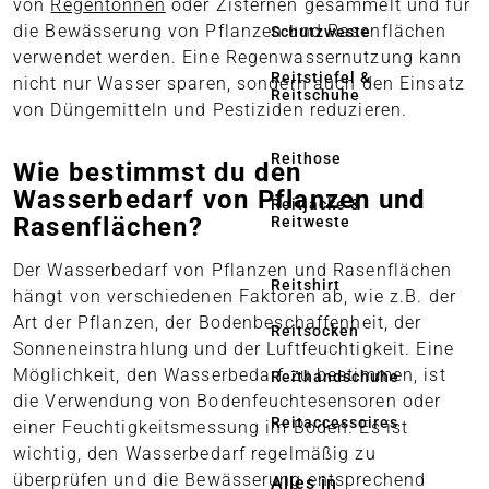
von
Regentonnen
oder Zisternen gesammelt und für
die Bewässerung von Pflanzen und Rasenflächen
Schutzweste
verwendet werden. Eine Regenwassernutzung kann
Reitstiefel &
nicht nur Wasser sparen, sondern auch den Einsatz
Reitschuhe
von Düngemitteln und Pestiziden reduzieren.
Reithose
Wie bestimmst du den
Wasserbedarf von Pflanzen und
Reitjacke &
Rasenflächen?
Reitweste
Der Wasserbedarf von Pflanzen und Rasenflächen
Reitshirt
hängt von verschiedenen Faktoren ab, wie z.B. der
Art der Pflanzen, der Bodenbeschaffenheit, der
Reitsocken
Sonneneinstrahlung und der Luftfeuchtigkeit. Eine
Möglichkeit, den Wasserbedarf zu bestimmen, ist
Reithandschuhe
die Verwendung von Bodenfeuchtesensoren oder
Reitaccessoires
einer Feuchtigkeitsmessung im Boden. Es ist
wichtig, den Wasserbedarf regelmäßig zu
überprüfen und die Bewässerung entsprechend
Alles in