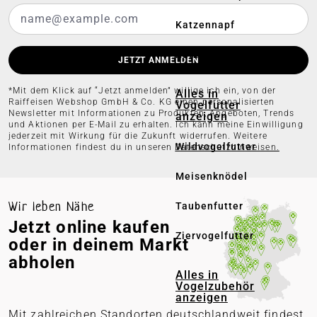
Katzennapf
Katzenpflege
JETZT ANMELDEN
*Mit dem Klick auf “Jetzt anmelden” willige ich ein, von der
Alles in
Raiffeisen Webshop GmbH & Co. KG einen personalisierten
Vogelfutter
Newsletter mit Informationen zu Produkten, Angeboten, Trends
anzeigen
und Aktionen per E-Mail zu erhalten. Ich kann meine Einwilligung
jederzeit mit Wirkung für die Zukunft widerrufen. Weitere
Wildvogelfutter
Informationen findest du in unseren
Datenschutzhinweisen.
Meisenknödel
Wir leben Nähe
Taubenfutter
Jetzt online kaufen
Ziervogelfutter
oder in deinem Markt
abholen
Alles in
Vogelzubehör
anzeigen
Mit zahlreichen Standorten deutschlandweit findest