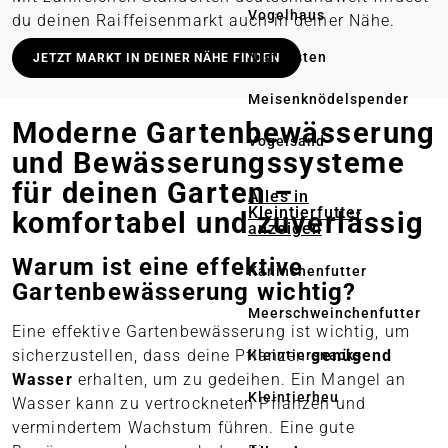
Vogelhaus
du deinen Raiffeisenmarkt auch in deiner Nähe.
Deutschlandweit stationäre Märkte
Nistkasten
JETZT MARKT IN DEINER NÄHE FINDEN
Lieferung in deinen Wunschmarkt
Meisenknödelspender
Persönliche Beratung vor Ort
Moderne Gartenbewässerung
Vogelsand
Online bestellen – regional abholen
und Bewässerungssysteme
für deinen Garten –
Alles in
Kleintierfutter
komfortabel und zuverlässig
anzeigen
Warum ist eine effektive
Kaninchenfutter
Gartenbewässerung wichtig?
Meerschweinchenfutter
Eine effektive Gartenbewässerung ist wichtig, um
sicherzustellen, dass deine Pflanzen
genügend
Kleintiersnacks
Wasser
erhalten, um zu gedeihen. Ein Mangel an
Kleintierheu
Wasser kann zu vertrockneten Pflanzen und
vermindertem Wachstum führen. Eine gute