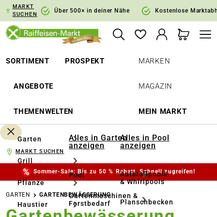
MARKT
springen
Zur Hauptnavigation springen
Über 500× in deiner Nähe
Kostenlose Marktab
SUCHEN
SORTIMENT
PROSPEKT
MARKEN
ANGEBOTE
MAGAZIN
THEMENWELTEN
MEIN MARKT
Alles in Garten
Alles in Pool
Garten
anzeigen
anzeigen
MARKT SUCHEN
Grill
Sommer-Sale: Bis zu 50 % Rabatt. Schnell zugreifen!
Aufstellpools
Pool
& Whirlpools
Pflanze
GARTEN
GARTENBEWÄSSERUNG
Gartenmaschinen &
Planschbecken
Forstbedarf
Haustier
Gartenbewässerung