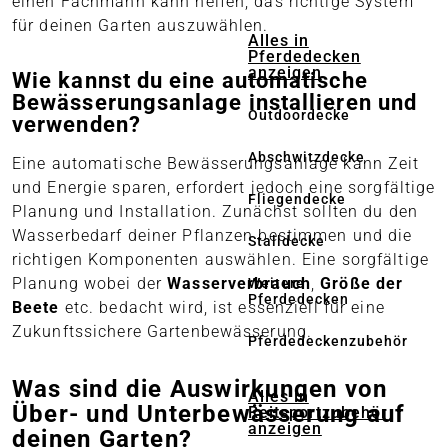
einen Fachmann kann helfen, das richtige System
für deinen Garten auszuwählen.
Alles in
Pferdedecken
anzeigen
Wie kannst du eine automatische
Bewässerungsanlage installieren und
Outdoordecke
verwenden?
Abschwitzdecke
Eine automatische Bewässerungsanlage kann Zeit
und Energie sparen, erfordert jedoch eine sorgfältige
Fliegendecke
Planung und Installation. Zunächst sollten du den
Wasserbedarf deiner Pflanzen bestimmen und die
Stalldecke
richtigen Komponenten auswählen. Eine sorgfältige
Planung wobei der
Wasserverbrauch
,
Größe der
Weitere
Pferdedecken
Beete
etc. bedacht wird, ist essenziell für eine
Zukunftssichere Gartenbewässerung.
Pferdedeckenzubehör
Was sind die Auswirkungen von
Alles in
Über- und Unterbewässerung auf
Reitsportzubehör
anzeigen
deinen Garten?