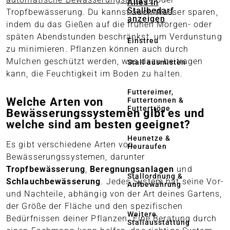
Alles in
Stallbedarf
Tropfbewässerung. Du kannst auch Wasser sparen,
anzeigen
indem du das Gießen auf die frühen Morgen- oder
späten Abendstunden beschränkst, um Verdunstung
Einstreu
zu minimieren. Pflanzen können auch durch
Mulchen geschützt werden, was dazu beitragen
Stall ausmisten
kann, die Feuchtigkeit im Boden zu halten.
Futtereimer,
Welche Arten von
Futtertonnen &
Futtertröge
Bewässerungssystemen gibt es und
welche sind am besten geeignet?
Heunetze &
Es gibt verschiedene Arten von
Heuraufen
Bewässerungssystemen, darunter
Tropfbewässerung
,
Beregnungsanlagen
und
Stallordnung &
Schlauchbewässerung
. Jedes System hat seine Vor-
Aufbewahrung
und Nachteile, abhängig von der Art deines Gartens,
der Größe der Fläche und den spezifischen
Weitere
Bedürfnissen deiner Pflanzen. Eine Beratung durch
Stallausstattung