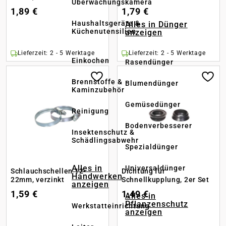
Überwachungskamera
1,89 €
1,79 €
Haushaltsgeräte &
Alles in Dünger
Küchenutensilien
anzeigen
Lieferzeit: 2 - 5 Werktage
Lieferzeit: 2 - 5 Werktage
Einkochen
Rasendünger
Brennstoffe &
Blumendünger
Kaminzubehör
Gemüsedünger
Reinigung
Bodenverbesserer
Insektenschutz &
Schädlingsabwehr
Spezialdünger
Alles in
Universaldünger
Schlauchschellen 12-
Dichtung für
Handwerken
22mm, verzinkt
Schnellkupplung, 2er Set
anzeigen
1,59 €
1,49 €
Alles in
Pflanzenschutz
Werkstatteinrichtung
anzeigen