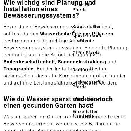
Wie wichtig sind Planung und
Mash für
Installation eines
Pferde
Bewässerungssystems?
Bevor du ein Bewässerungssystem installierst,
Kräuterfutter
&
solltest du den
Wasserbedarf deiner Pflanzen
Spezialitäten
bestimmen und die richtige Art von
für Pferde
Bewässerungssystem auswählen. Eine gute Planung
Öl für Pferde
beinhaltet auch die Berücksichtigung von
Bodenbeschaffenheit
,
Sonneneinstrahlung
und
Topographie
. Bei der Installation solltest du
Raufutter
sicherstellen, dass alle Komponenten gut verbunden
Leckmasse für
und auf ihre Leistungsfähigkeit getestet werden.
Pferde
Wie du Wasser sparst und dennoch
Pferdeleckerli
einen gesunden Garten hast!
Einzelfutter
für Pferde
Wasser sparen im Garten kann durch eine effiziente
Bewässerung erreicht werden, wie z.B. durch eine
automatische Bewässerungsanlage
oder