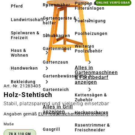
Bildergalerie überspringen
Pumpen &
ONLINE VERFÜGBAR
Rasenmäher
Pferd
Filteranlagen
Gartengeräte & -
Landwirtschaft
Poolreinigung
helfer
Spielwaren &
Poolheizungen
Schubkarren
Freizeit
Weiteres
Gartenmöbel
Haus &
Poolzubehör
Wohnen
Gartenzaun
Alles in
Handwerken
Gartenmaschinen
Gartenbewässerung
& Forstbedarf
anzeigen
Bekleidung
Art.-Nr. 21283405
Gartenteich
Holz-Stehtisch
Kettensägen &
Zubehör
Stabil, platzsparend und vielseitig einsetzbar
Alles in Grill
anzeigen
Heckenscheren
Angaben gemäß
EU‑Produktsicherheitsverordnung
auswählen
Maße
Rasentrimmer &
Gasgrill
Freischneider
78 X 110 CM