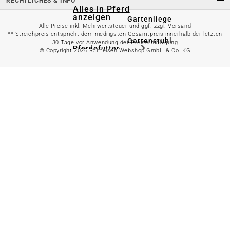
RECHTLICHES & INFO
Alles in Pferd
anzeigen
Gartenliege
Alle Preise inkl. Mehrwertsteuer und ggf. zzgl. Versand
** Streichpreis entspricht dem niedrigsten Gesamtpreis innerhalb der letzten
Gartenstuhl
30 Tage vor Anwendung der Preisermäßigung
Pferdefutter
© Copyright 2026 Raiffeisen Webshop GmbH & Co. KG
Gartenbank
Stallbedarf
Gartentisch
Pferdedecken
Bierzeltgarnitur
Reitsportzubehör
Sonnen- &
Sichtschutz
Longieren &
Bodenarbeiten
Pavillon
Wellness &
Regeneration
Campingmöbel
Gartenmöbelzubehör
Pferdepflege
Gartendekoration & -
Reitbekleidung
beleuchtung