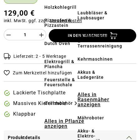
Holzkohlegrill
129,00 €
Laubbläser &
Laubsauger
Pizzaofen &
inkl. MwSt. ggf. zzgl.
Versandkosten
Pizzastein
Produkt Anzahl des Produktes "%product%
Hochdruckreiniger
IN DEN WARENKORB
&
Dutch Oven
Terrassenreinigung
Lieferzeit: 2 - 5 Werktage
Kehrmaschinen
Elektrogrill &
Plancha
Akkus &
Zum Merkzettel hinzufügen
Ladegeräte
Feuerstelle &
Feuerschale
Lackierte Tischplatte
Alles in
Rasenmäher
Massives Kiefernholz
Grillzubehör
anzeigen
Klappbar
Mähroboter
Alles in Pflanze
anzeigen
Akku- &
Elektro-
Produktdetails