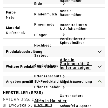
Rasenmäher
Erde
Benzin-
Farbe
Rindenmulch
Rasenmäher
Natur
Pinienrinde
Rasentraktoren
Material
& Aufsitzmäher
Kiefernholz
Dünger
Vertikutierer &
Spindelmäher
Hochbeet
Produktbeschreibung
Saatgut
Alles in
Gartengeräte & -
Gewächshaus
Weitere Produktinformationen
helfer anzeigen
Pflanzenschutz
Angaben gemäß EU-Produktsicherheitsverordnung
Säge & Axt
Pflanzzubehör
HERSTELLER (GPSR)
Gartenschere
NATURA B Sp. z o.o
Alles in Haustier
anzeigen
ul. Lwowska 66
Schaufel & Spaten