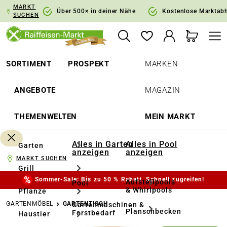
MARKT
springen
Zur Hauptnavigation springen
Über 500× in deiner Nähe
Kostenlose Marktab
SUCHEN
SORTIMENT
PROSPEKT
MARKEN
ANGEBOTE
MAGAZIN
THEMENWELTEN
MEIN MARKT
Alles in Garten
Alles in Pool
Garten
anzeigen
anzeigen
MARKT SUCHEN
Grill
Sommer-Sale: Bis zu 50 % Rabatt. Schnell zugreifen!
Aufstellpools
Pool
& Whirlpools
Pflanze
GARTENMÖBEL
GARTENTISCH
Gartenmaschinen &
Planschbecken
Forstbedarf
Haustier