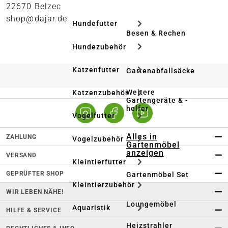
22670 Belzec
shop@dajar.de
Hundefutter
Besen & Rechen
Hundezubehör
Katzenfutter
Gartenabfallsäcke
Weitere
Katzenzubehör
Gartengeräte & -
helfer
Vogelfutter
Alles in
ZAHLUNG
Vogelzubehör
Gartenmöbel
anzeigen
VERSAND
Kleintierfutter
GEPRÜFTER SHOP
Gartenmöbel Set
Kleintierzubehör
WIR LEBEN NÄHE!
Loungemöbel
Aquaristik
HILFE & SERVICE
Heizstrahler