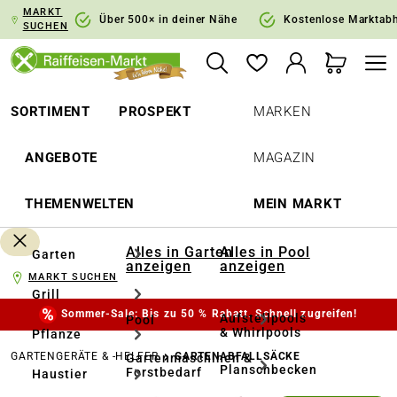
MARKT
springen
Zur Hauptnavigation springen
Über 500× in deiner Nähe
Kostenlose Marktab
SUCHEN
SORTIMENT
PROSPEKT
MARKEN
ANGEBOTE
MAGAZIN
THEMENWELTEN
MEIN MARKT
Alles in Garten
Alles in Pool
Garten
anzeigen
anzeigen
MARKT SUCHEN
Grill
Sommer-Sale: Bis zu 50 % Rabatt. Schnell zugreifen!
Aufstellpools
Pool
& Whirlpools
Pflanze
GARTENGERÄTE & -HELFER
GARTENABFALLSÄCKE
Gartenmaschinen &
Planschbecken
Forstbedarf
Haustier