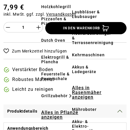
7,99 €
Holzkohlegrill
Laubbläser &
inkl. MwSt. ggf. zzgl.
Versandkosten
Laubsauger
Pizzaofen &
Pizzastein
Produkt Anzahl des Produktes "%product%
IN DEN WARENKORB
Hochdruckreiniger
&
Dutch Oven
Terrassenreinigung
Zum Merkzettel hinzufügen
Kehrmaschinen
Elektrogrill &
Plancha
Akkus &
Verstärkter Boden
Ladegeräte
Feuerstelle &
Feuerschale
Robustes Material
Alles in
Leicht zu reinigen
Rasenmäher
Grillzubehör
anzeigen
Mähroboter
Produktdetails
Alles in Pflanze
anzeigen
Akku- &
Elektro-
Anwendungsbereich