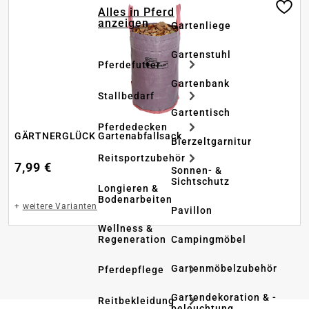
Alles in Pferd
anzeigen
Gartenliege
Gartenstuhl
Pferdefutter
Gartenbank
Stallbedarf
Gartentisch
Pferdedecken
GÄRTNERGLÜCK Gartenabfallsack
Bierzeltgarnitur
Reitsportzubehör
7,99 €
Sonnen- &
Sichtschutz
Longieren &
Bodenarbeiten
+
weitere Varianten
Pavillon
Wellness &
Regeneration
Campingmöbel
Gartenmöbelzubehör
Pferdepflege
Gartendekoration & -
Reitbekleidung
beleuchtung