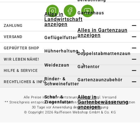
Gartenhaus
Alles in
Landwirtschaft
anzeigen
ZAHLUNG
Alles in Gartenzaun
anzeigen
VERSAND
Geflügelfutter
GEPRÜFTER SHOP
Hühnerhaltung
Doppelstabmattenzaun
WIR LEBEN NÄHE!
Weidezaun
Gartentor
HILFE & SERVICE
Rinder- &
Gartenzaunzubehör
RECHTLICHES & INFO
Schweinefutter
Alles in
Schaf- &
Alle Preise inkl. Mehrwertsteuer und ggf. zzgl. Versand
Gartenbewässerung
Ziegenfutter
** Streichpreis entspricht dem niedrigsten Gesamtpreis innerhalb der letzten
anzeigen
30 Tage vor Anwendung der Preisermäßigung
© Copyright 2026 Raiffeisen Webshop GmbH & Co. KG
Kleintierhaltung
Gartenschlauch
Nutztierhaltung
Regentonne