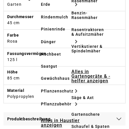
Rasenmäher
Garten
Erde
Benzin-
Durchmesser
Rindenmulch
Rasenmäher
45 cm
Pinienrinde
Rasentraktoren
& Aufsitzmäher
Farbe
Rosa
Dünger
Vertikutierer &
Spindelmäher
Fassungsvermögen
Hochbeet
125 l
Saatgut
Alles in
Höhe
Gartengeräte & -
85 cm
Gewächshaus
helfer anzeigen
Material
Pflanzenschutz
Polypropylen
Säge & Axt
Pflanzzubehör
Gartenschere
Produktbeschreibung
Alles in Haustier
anzeigen
Schaufel & Spaten