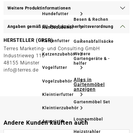
Weitere Produktinformationen
Hundefutter
Besen & Rechen
Angaben gemäß EU-Produktsicherheitsverordnung
Hundezubehör
HERSTELLER (GPSR)
Katzenfutter
Gartenabfallsäcke
Terres Marketing- und Consulting GmbH
Weitere
Katzenzubehör
Industrieweg 110
Gartengeräte & -
48155 Münster
helfer
Vogelfutter
info@terres.de
Alles in
Vogelzubehör
Gartenmöbel
anzeigen
Kleintierfutter
Gartenmöbel Set
Kleintierzubehör
Loungemöbel
Produktgalerie überspringen
Aquaristik
Andere Kunden kauften auch
Heizstrahler