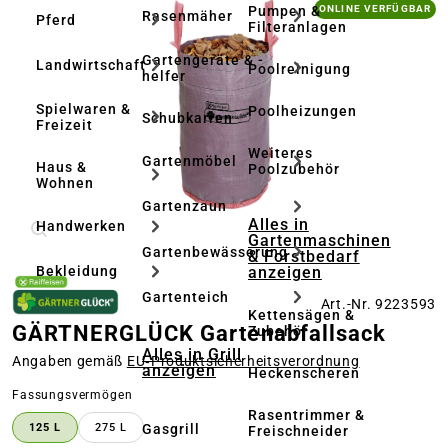
Bildergalerie überspringen
Pumpen &
ONLINE VERFÜGBAR
Rasenmäher
Pferd
Filteranlagen
Gartengeräte & -
Landwirtschaft
Poolreinigung
helfer
Spielwaren &
Poolheizungen
Schubkarren
Freizeit
Weiteres
Gartenmöbel
Haus &
Poolzubehör
Wohnen
Gartenzaun
Alles in
Handwerken
Gartenmaschinen
Gartenbewässerung
& Forstbedarf
anzeigen
Bekleidung
Gartenteich
Art.-Nr. 9223593
Kettensägen &
GÄRTNERGLÜCK Gartenabfallsack
Zubehör
Alles in Grill
Angaben gemäß
EU‑Produktsicherheitsverordnung
anzeigen
Heckenscheren
auswählen
Fassungsvermögen
Rasentrimmer &
Gasgrill
125 L
275 L
Freischneider