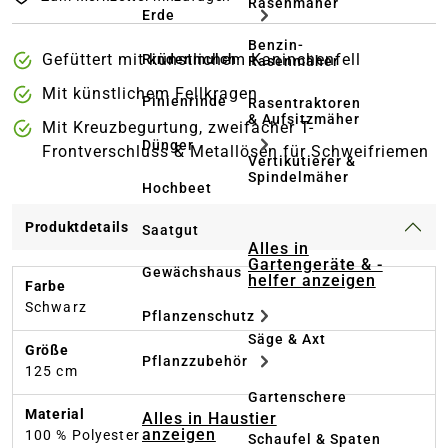
Rasenmäher
Erde
Benzin-
Gefüttert mit künstlichem Kaninchenfell
Rindenmulch
Rasenmäher
Mit künstlichem Fellkragen
Pinienrinde
Rasentraktoren
& Aufsitzmäher
Mit Kreuzbegurtung, zweifacher T-
Dünger
Frontverschluss & Metallösen für Schweifriemen
Vertikutierer &
Spindelmäher
Hochbeet
Produktdetails
Saatgut
Alles in
Gartengeräte & -
Gewächshaus
helfer anzeigen
Farbe
Schwarz
Pflanzenschutz
Säge & Axt
Größe
Pflanzzubehör
125 cm
Gartenschere
Material
Alles in Haustier
anzeigen
100 % Polyester
Schaufel & Spaten