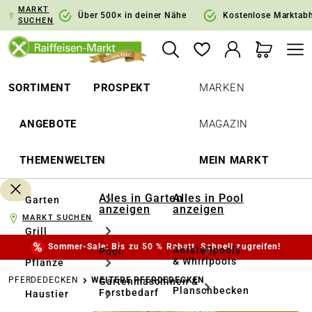
MARKT
springen
Zur Hauptnavigation springen
Über 500× in deiner Nähe
Kostenlose Marktab
SUCHEN
SORTIMENT
PROSPEKT
MARKEN
ANGEBOTE
MAGAZIN
THEMENWELTEN
MEIN MARKT
Alles in Garten
Alles in Pool
Garten
anzeigen
anzeigen
MARKT SUCHEN
Grill
Sommer-Sale: Bis zu 50 % Rabatt. Schnell zugreifen!
Aufstellpools
Pool
& Whirlpools
Pflanze
PFERDEDECKEN
WEITERE PFERDEDECKEN
Gartenmaschinen &
Planschbecken
Forstbedarf
Haustier