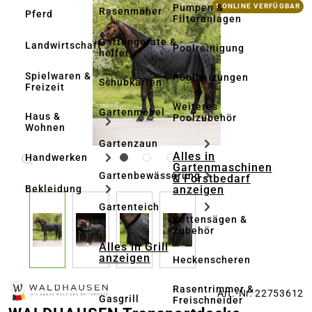
Bildergalerie überspringen
Pumpen &
1 ONLINE VERFÜGBAR
Rasenmäher
Pferd
Filteranlagen
Gartengeräte & -
Landwirtschaft
Poolreinigung
helfer
Spielwaren &
Poolheizungen
Schubkarren
Freizeit
Weiteres
Gartenmöbel
Haus &
Poolzubehör
Wohnen
Gartenzaun
Alles in
Handwerken
Gartenmaschinen
Gartenbewässerung
& Forstbedarf
anzeigen
Bekleidung
Gartenteich
Kettensägen &
Zubehör
Alles in Grill
anzeigen
Heckenscheren
Rasentrimmer &
Art.-Nr. 22753612
Gasgrill
Freischneider