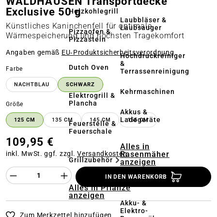
WALDHAUSEN Transportdecke
Exclusive 50 g
Holzkohlegrill
Laubbläser &
Künstliches Kaninchenfell für optimale
Laubsauger
Pizzaofen &
Wärmespeicherung und höchsten Tragekomfort
Pizzastein
Angaben gemäß
EU‑Produktsicherheitsverordnung
Hochdruckreiniger
&
Dutch Oven
auswählen
Farbe
Terrassenreinigung
NACHTBLAU
SCHWARZ
Kehrmaschinen
Elektrogrill &
Plancha
auswählen
Größe
Akkus &
Ladegeräte
125 CM
135 CM
145 CM
155 CM
Feuerstelle &
Feuerschale
109,95 €
Alles in
Rasenmäher
inkl. MwSt. ggf. zzgl.
Versandkosten
Grillzubehör
anzeigen
Produkt Anzahl des Produktes "%product%
IN DEN WARENKORB
Mähroboter
Alles in Pflanze
anzeigen
Akku- &
Elektro-
Zum Merkzettel hinzufügen