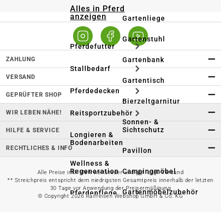
Alles in Pferd
anzeigen
Gartenliege
Gartenstuhl
Pferdefutter
ZAHLUNG
Gartenbank
Stallbedarf
VERSAND
Gartentisch
Pferdedecken
GEPRÜFTER SHOP
Bierzeltgarnitur
WIR LEBEN NÄHE!
Reitsportzubehör
Sonnen- &
Sichtschutz
HILFE & SERVICE
Longieren &
Bodenarbeiten
RECHTLICHES & INFO
Pavillon
Wellness &
Regeneration
Campingmöbel
Alle Preise inkl. Mehrwertsteuer und ggf. zzgl. Versand
** Streichpreis entspricht dem niedrigsten Gesamtpreis innerhalb der letzten
30 Tage vor Anwendung der Preisermäßigung
Gartenmöbelzubehör
Pferdepflege
© Copyright 2026 Raiffeisen Webshop GmbH & Co. KG
Gartendekoration & -
Reitbekleidung
beleuchtung