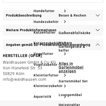
Hundefutter
Besen & Rechen
Produktbeschreibung
Hundezubehör
Weitere Produktinformationen
Katzenfutter
Gartenabfallsäcke
Weitere
Katzenzubehör
Angaben gemäß EU-Produktsicherheitsverordnung
Gartengeräte & -
helfer
Vogelfutter
HERSTELLER (GPSR)
Waldhausen GmbH & Co KG
Alles in
Vogelzubehör
Gartenmöbel
Von-Hünefeld-Str. 53
anzeigen
50829 Köln
Kleintierfutter
info@waldhausen.com
Gartenmöbel Set
Kleintierzubehör
Loungemöbel
Aquaristik
Heizstrahler