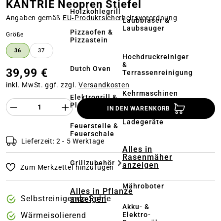
KANTRIE Neopren Stiefel
Holzkohlegrill
Angaben gemäß
EU‑Produktsicherheitsverordnung
Laubbläser &
Laubsauger
Pizzaofen &
auswählen
Größe
Pizzastein
36
37
Hochdruckreiniger
&
Dutch Oven
39,99 €
Terrassenreinigung
inkl. MwSt. ggf. zzgl.
Versandkosten
Kehrmaschinen
Elektrogrill &
Produkt Anzahl des Produktes "%product%
Plancha
IN DEN WARENKORB
Akkus &
Ladegeräte
Feuerstelle &
Feuerschale
Lieferzeit: 2 - 5 Werktage
Alles in
Rasenmäher
Grillzubehör
anzeigen
Zum Merkzettel hinzufügen
Mähroboter
Alles in Pflanze
Selbstreinigende Sohle
anzeigen
Akku- &
Elektro-
Wärmeisolierend