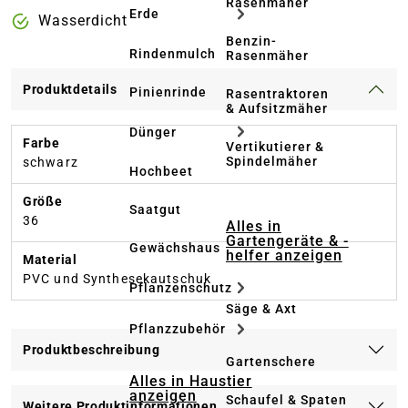
Rasenmäher
Erde
Wasserdicht
Benzin-
Rindenmulch
Rasenmäher
Produktdetails
Pinienrinde
Rasentraktoren
& Aufsitzmäher
Dünger
Farbe
Vertikutierer &
Spindelmäher
schwarz
Hochbeet
Größe
Saatgut
36
Alles in
Gartengeräte & -
Gewächshaus
helfer anzeigen
Material
PVC und Synthesekautschuk
Pflanzenschutz
Säge & Axt
Pflanzzubehör
Produktbeschreibung
Gartenschere
Alles in Haustier
anzeigen
Schaufel & Spaten
Weitere Produktinformationen