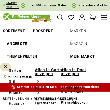
MARKT
springen
Zur Hauptnavigation springen
Über 500× in deiner Nähe
Kostenlose Marktab
SUCHEN
SORTIMENT
PROSPEKT
MARKEN
ANGEBOTE
MAGAZIN
THEMENWELTEN
MEIN MARKT
Alles in Garten
Alles in Pool
Garten
anzeigen
anzeigen
MARKT SUCHEN
Grill
Sommer-Sale: Bis zu 50 % Rabatt. Schnell zugreifen!
Aufstellpools
Pool
& Whirlpools
Pflanze
REITBEKLEIDUNG
REITSTIEFEL & REITSCHUHE
Gartenmaschinen &
Planschbecken
Forstbedarf
Haustier