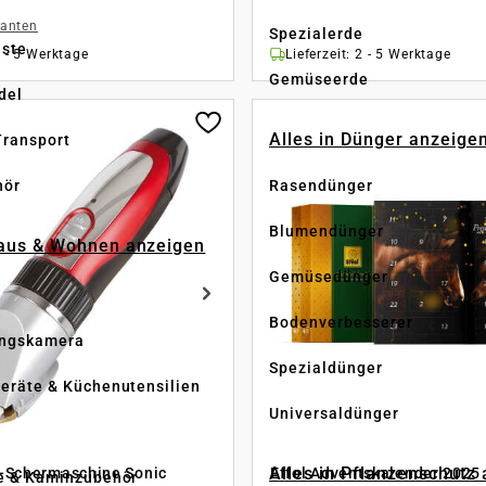
ianten
Spezialerde
üste
2 - 5 Werktage
Lieferzeit: 2 - 5 Werktage
Gemüseerde
del
Alles in Dünger anzeige
Transport
hör
Rasendünger
Blumendünger
Haus & Wohnen anzeigen
Gemüsedünger
Bodenverbesserer
ngskamera
Spezialdünger
eräte & Küchenutensilien
Universaldünger
Alles in Pflanzenschutz
-Schermaschine Sonic
Effol Adventskalender 2025
e & Kaminzubehör