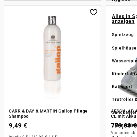
Alles in S
anzeigen
Spielzeug
Spielhäuse
Wasserspi
Kinderfahr
Ballsport
Tretroller 
CARR & DAY & MARTIN Gallop Pflege-
AESCULAP A
Sandkäste
Shampoo
CL mit Akku
9,49 €
779,00 €
Trampolin
Varianten ab
Inhalt:
0.5 l
(18,98 € / 1 l)