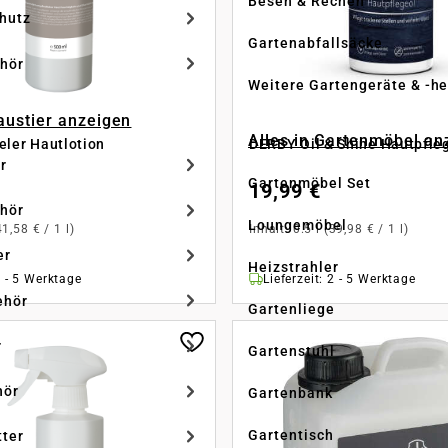
Besen & Rechen
hutz
Gartenabfallsäcke
hör
Weitere Gartengeräte & -he
Haustier anzeigen
Alles in Gartenmöbel an
eler Hautlotion
DERBY Oil & Shine Hautpfle
r
Gartenmöbel Set
19,99 €
hör
Loungemöbel
41,58 € / 1 l)
Inhalt:
0.5 l
(39,98 € / 1 l)
er
Heizstrahler
2 - 5 Werktage
Lieferzeit: 2 - 5 Werktage
ehör
Gartenliege
r
Gartenstuhl
hör
Gartenbank
Gartentisch
tter