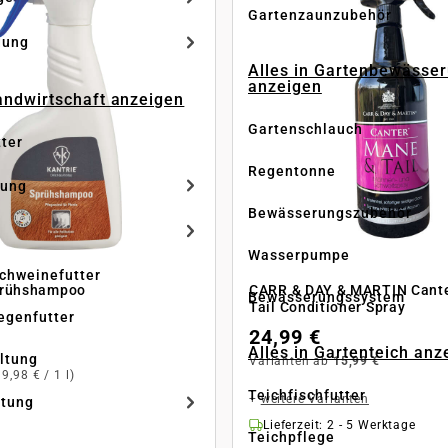
Gartenzaunzubehör
dung
Alles in Gartenbewässe
anzeigen
Landwirtschaft anzeigen
Gartenschlauch
tter
Regentonne
tung
Bewässerungszubehör
Wasserpumpe
Schweinefutter
prühshampoo
CARR & DAY & MARTIN Cant
Bewässerungssystem
Tail Conditioner Spray
iegenfutter
24,99 €
Alles in Gartenteich anz
altung
Varianten ab
15,99 €
19,98 € / 1 l)
Teichfischfutter
+
weitere Varianten
ltung
Lieferzeit: 2 - 5 Werktage
Teichpflege