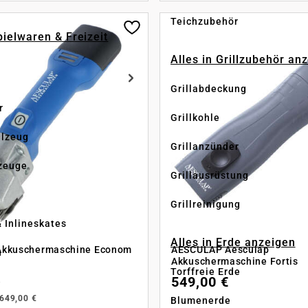
Teichzubehör
pielwaren & Freizeit
Alles in Grillzubehör an
Grillabdeckung
r
Grillkohle
elzeug
Grillanzünder
zeuge
Grillausrüstung
Grillreinigung
& Inlineskates
Alles in Erde anzeigen
kkuschermaschine Econom
AESCULAP Aesculap
n
Akkuschermaschine Fortis
Torffreie Erde
549,00 €
e
649,00 €
Blumenerde