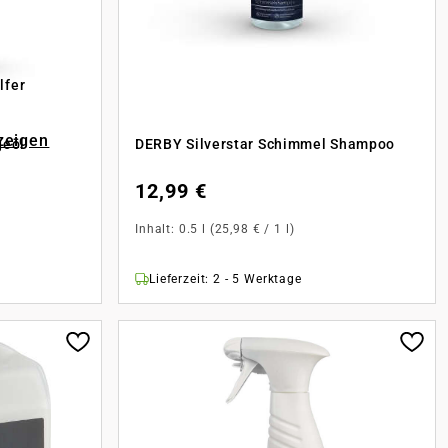
lfer
zeigen
geöl
DERBY Silverstar Schimmel Shampoo
12,99 €
Inhalt:
0.5 l
(25,98 € / 1 l)
Lieferzeit: 2 - 5 Werktage