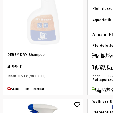
Kleintierz
Aquaristik
Alles in 
Pferdefutt
DERBY DRY Shampoo
Care by Hö
Stallbedarf
4,99 €
14,79 €
Pferdedec
Inhalt:
0.5 l
(9,98 € / 1 l)
Inhalt:
0.5 l
(
Reitsportz
Aktuell nicht lieferbar
Lieferzeit: 
Longieren 
Wellness &
Pferdepfle