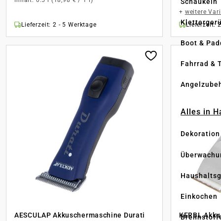
Schaukeln
+
weitere Var
Kletterger
Lieferzeit: 2 - 5 Werktage
Lieferzeit: 
Boot & Pad
Fahrrad & 
Angelzube
Alles in 
Dekoration
Überwachu
Haushaltsg
Einkochen
AESCULAP Akkuschermaschine Durati
KERBL Akku
Brennstoff