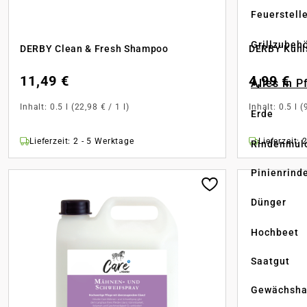
Feuerstell
Grillzubeh
DERBY Clean & Fresh Shampoo
DERBY Kühl
11,49 €
4,99 €
Alles in 
Inhalt:
0.5 l
(22,98 € / 1 l)
Inhalt:
0.5 l
(
Erde
Lieferzeit: 2 - 5 Werktage
Lieferzeit: 
Rindenmul
Pinienrind
Dünger
Hochbeet
Saatgut
Gewächsha