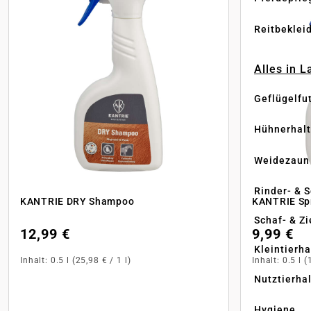
Reitbeklei
Alles in 
Geflügelfu
Hühnerhal
Weidezaun
Rinder- & 
KANTRIE DRY Shampoo
KANTRIE S
Schaf- & Z
12,99 €
9,99 €
Kleintierh
Inhalt:
0.5 l
(25,98 € / 1 l)
Inhalt:
0.5 l
(
Nutztierha
Hygiene