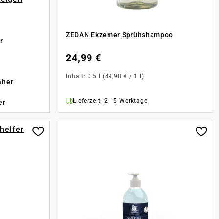
ZEDAN Ekzemer Sprühshampoo
r
24,99 €
Inhalt:
0.5 l
(49,98 € / 1 l)
äher
Lieferzeit: 2 - 5 Werktage
er
-helfer