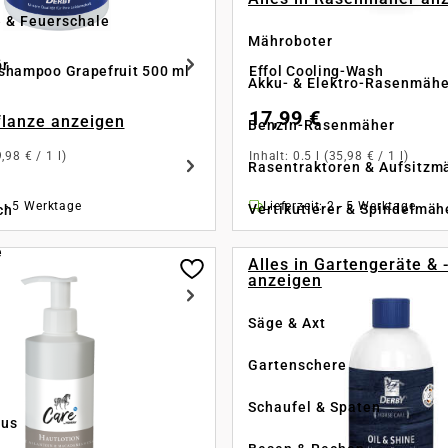
e & Feuerschale
Mähroboter
ör
shampoo Grapefruit 500 ml
Effol Cooling-Wash
Akku- & Elektro-Rasenmähe
17,99 €
Pflanze anzeigen
Benzin-Rasenmäher
9,98 € / 1 l)
Inhalt:
0.5 l
(35,98 € / 1 l)
Rasentraktoren & Aufsitzm
2 - 5 Werktage
Lieferzeit: 2 - 5 Werktage
Vertikutierer & Spindelmäh
ch
e
Alles in Gartengeräte & 
anzeigen
Säge & Axt
Gartenschere
Schaufel & Spaten
us