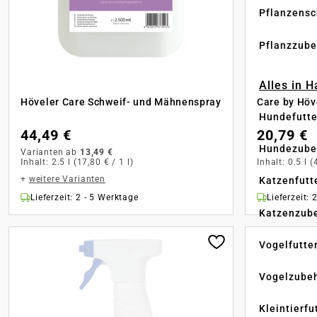
Pflanzensc
Pflanzzube
Alles in 
Höveler Care Schweif- und Mähnenspray
Care by Höv
Hundefutte
44,49 €
20,79 €
Hundezube
Varianten ab
13,49 €
Inhalt:
2.5 l
(17,80 € / 1 l)
Inhalt:
0.5 l
(
+
weitere Varianten
Katzenfutt
Lieferzeit: 2 - 5 Werktage
Lieferzeit: 
Katzenzub
Vogelfutte
Vogelzube
Kleintierfu