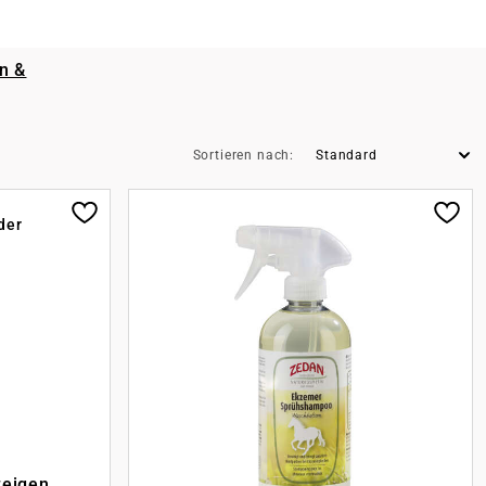
n &
Sortieren nach:
der
zeigen