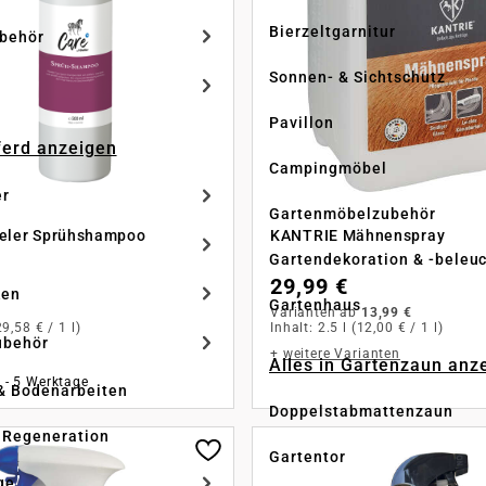
Bierzeltgarnitur
ubehör
Sonnen- & Sichtschutz
Pavillon
Pferd anzeigen
Campingmöbel
er
Gartenmöbelzubehör
veler Sprühshampoo
KANTRIE Mähnenspray
Gartendekoration & -beleu
29,99 €
ken
Gartenhaus
Varianten ab
13,99 €
29,58 € / 1 l)
Inhalt:
2.5 l
(12,00 € / 1 l)
ubehör
+
weitere Varianten
Alles in Gartenzaun anz
2 - 5 Werktage
& Bodenarbeiten
Doppelstabmattenzaun
 Regeneration
Gartentor
ge