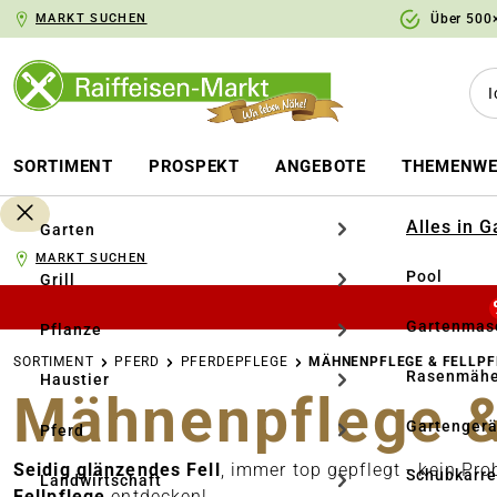
MARKT SUCHEN
Über 500×
springen
Zur Hauptnavigation springen
SORTIMENT
PROSPEKT
ANGEBOTE
THEMENWE
Alles in 
Garten
MARKT SUCHEN
Pool
Grill
Gartenmasc
Pflanze
SORTIMENT
PFERD
PFERDEPFLEGE
MÄHNENPFLEGE & FELLPF
Rasenmähe
Haustier
Mähnenpflege &
Gartengerä
Pferd
Seidig glänzendes Fell
, immer top gepflegt - kein P
Schubkarr
Landwirtschaft
Fellpflege
entdecken!