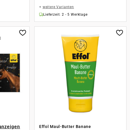
+
weitere Varianten
Lieferzeit: 2 - 5 Werktage
n
 anzeigen
Effol Maul-Butter Banane