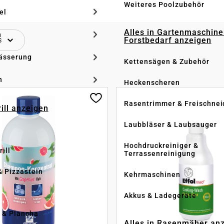
Weiteres Poolzubehör
el
Alles in Gartenmaschine
n
Forstbedarf anzeigen
S
ässerung
Kettensägen & Zubehör
h
Heckenscheren
Rasentrimmer & Freischnei
rill anzeigen
Laubbläser & Laubsauger
Hochdruckreiniger &
ill
Terrassenreinigung
& Pizzastein
Kehrmaschinen
n
Akkus & Ladegeräte
l & Plancha
Alles in Rasenmäher an