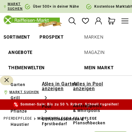
MARKT
springen
Zur Hauptnavigation springen
Über 500× in deiner Nähe
Kostenlose Marktab
SUCHEN
SORTIMENT
PROSPEKT
MARKEN
ANGEBOTE
MAGAZIN
THEMENWELTEN
MEIN MARKT
Alles in Garten
Alles in Pool
Garten
anzeigen
anzeigen
MARKT SUCHEN
Grill
Sommer-Sale: Bis zu 50 % Rabatt. Schnell zugreifen!
Aufstellpools
Pool
& Whirlpools
Pflanze
PFERDEPFLEGE
MÄHNENPFLEGE & FELLPFLEGE
Gartenmaschinen &
Planschbecken
Forstbedarf
Haustier