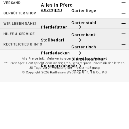
VERSAND
Alles in Pferd
anzeigen
Gartenliege
GEPRÜFTER SHOP
Gartenstuhl
WIR LEBEN NÄHE!
Pferdefutter
HILFE & SERVICE
Gartenbank
Stallbedarf
RECHTLICHES & INFO
Gartentisch
Pferdedecken
Alle Preise inkl. Mehrwertsteuer und ggf. zzgl. Versand
Bierzeltgarnitur
** Streichpreis entspricht dem niedrigsten Gesamtpreis innerhalb der letzten
Reitsportzubehör
30 Tage vor Anwendung der Preisermäßigung
Sonnen- &
© Copyright 2026 Raiffeisen Webshop GmbH & Co. KG
Sichtschutz
Longieren &
Bodenarbeiten
Pavillon
Wellness &
Regeneration
Campingmöbel
Gartenmöbelzubehör
Pferdepflege
Gartendekoration & -
Reitbekleidung
beleuchtung