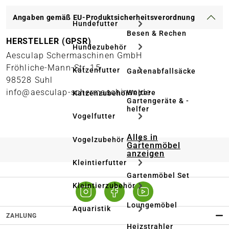
Angaben gemäß EU-Produktsicherheitsverordnung
Hundefutter
Besen & Rechen
HERSTELLER (GPSR)
Hundezubehör
Aesculap Schermaschinen GmbH
Fröhliche-Mann-Str. 15
Katzenfutter
Gartenabfallsäcke
98528 Suhl
info@aesculap-schermaschinen.de
Weitere
Katzenzubehör
Gartengeräte & -
helfer
Vogelfutter
Alles in
Vogelzubehör
Gartenmöbel
anzeigen
Kleintierfutter
Gartenmöbel Set
Kleintierzubehör
Loungemöbel
Aquaristik
ZAHLUNG
Heizstrahler