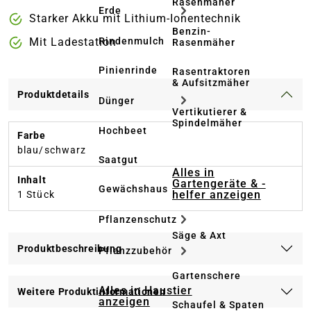
Rasenmäher
Erde
Starker Akku mit Lithium-Ionentechnik
Benzin-
Rindenmulch
Mit Ladestation
Rasenmäher
Pinienrinde
Rasentraktoren
& Aufsitzmäher
Produktdetails
Dünger
Vertikutierer &
Spindelmäher
Hochbeet
Farbe
blau/schwarz
Saatgut
Alles in
Inhalt
Gartengeräte & -
Gewächshaus
helfer anzeigen
1 Stück
Pflanzenschutz
Säge & Axt
Produktbeschreibung
Pflanzzubehör
Gartenschere
Alles in Haustier
Weitere Produktinformationen
anzeigen
Schaufel & Spaten