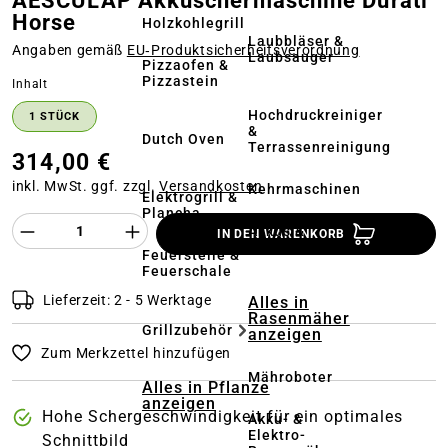
AESCULAP Akkuschermaschine Durati
Horse
Holzkohlegrill
Laubbläser &
Angaben gemäß
EU‑Produktsicherheitsverordnung
Laubsauger
Pizzaofen &
Pizzastein
auswählen
Inhalt
Hochdruckreiniger
1 STÜCK
&
Dutch Oven
Terrassenreinigung
314,00 €
inkl. MwSt. ggf. zzgl.
Versandkosten
Kehrmaschinen
Elektrogrill &
Plancha
Produkt Anzahl des Produktes "%product%
Akkus &
IN DEN WARENKORB
Ladegeräte
Feuerstelle &
Feuerschale
Lieferzeit: 2 - 5 Werktage
Alles in
Rasenmäher
Grillzubehör
anzeigen
Zum Merkzettel hinzufügen
Mähroboter
Alles in Pflanze
anzeigen
Hohe Schergeschwindigkeit für ein optimales
Akku- &
Elektro-
Schnittbild