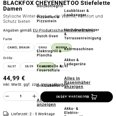
BLACKFOX CHEYENNETOO Stiefelette
Holzkohlegrill
Damen
Laubbläser &
Laubsauger
Stylische Winter-Booties, die Wärme, Komfort und
Pizzaofen &
Pizzastein
Schutz bieten
Hochdruckreiniger
Angaben gemäß
EU‑Produktsicherheitsverordnung
&
Dutch Oven
Terrassenreinigung
auswählen
Farbe
CAMEL BRAUN
GRAU
MOKKA
Kehrmaschinen
Elektrogrill &
Plancha
auswählen
Größe
Akkus &
Ladegeräte
Feuerstelle &
36/37
38/39
40/41
42/43
Feuerschale
44,99 €
Alles in
Rasenmäher
inkl. MwSt. ggf. zzgl.
Versandkosten
Grillzubehör
anzeigen
Produkt Anzahl des Produktes "%product%
IN DEN WARENKORB
Mähroboter
Alles in Pflanze
anzeigen
Akku- &
Elektro-
Lieferzeit: 2 - 5 Werktage