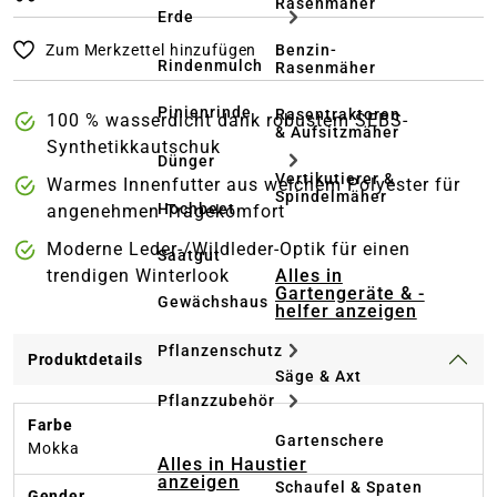
Rasenmäher
Erde
Zum Merkzettel hinzufügen
Benzin-
Rindenmulch
Rasenmäher
Pinienrinde
Rasentraktoren
100 % wasserdicht dank robustem SEBS-
& Aufsitzmäher
Synthetikkautschuk
Dünger
Vertikutierer &
Warmes Innenfutter aus weichem Polyester für
Spindelmäher
Hochbeet
angenehmen Tragekomfort
Moderne Leder-/Wildleder-Optik für einen
Saatgut
Alles in
trendigen Winterlook
Gartengeräte & -
Gewächshaus
helfer anzeigen
Pflanzenschutz
Produktdetails
Säge & Axt
Pflanzzubehör
Farbe
Gartenschere
Mokka
Alles in Haustier
anzeigen
Schaufel & Spaten
Gender