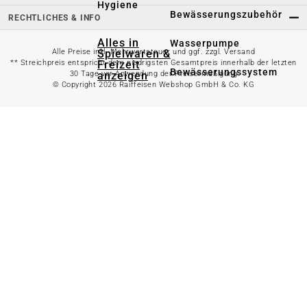
Hygiene
Bewässerungszubehör
RECHTLICHES & INFO
Alles in
Wasserpumpe
Alle Preise inkl. Mehrwertsteuer und ggf. zzgl. Versand
Spielwaren &
** Streichpreis entspricht dem niedrigsten Gesamtpreis innerhalb der letzten
Freizeit
Bewässerungssystem
30 Tage vor Anwendung der Preisermäßigung
anzeigen
© Copyright 2026 Raiffeisen Webshop GmbH & Co. KG
Spielzeug
Alles in
Gartenteich
anzeigen
Spielhäuser
Teichfischfutter
Wasserspielzeug
Teichpflege
Kinderfahrzeuge
Teichzubehör
Ballsport
Tretroller &
Alles in
Inlineskates
Grillzubehör
anzeigen
Sandkästen