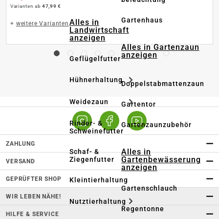
Varianten ab
47,99 €
Gartenhaus
Alles in
+
weitere Varianten
Landwirtschaft
anzeigen
Alles in Gartenzaun
anzeigen
Geflügelfutter
Hühnerhaltung
Doppelstabmattenzaun
Weidezaun
Gartentor
Rinder- &
Gartenzaunzubehör
Schweinefutter
ZAHLUNG
Alles in
Schaf- &
Gartenbewässerung
Ziegenfutter
VERSAND
anzeigen
GEPRÜFTER SHOP
Kleintierhaltung
Gartenschlauch
WIR LEBEN NÄHE!
Nutztierhaltung
Regentonne
HILFE & SERVICE