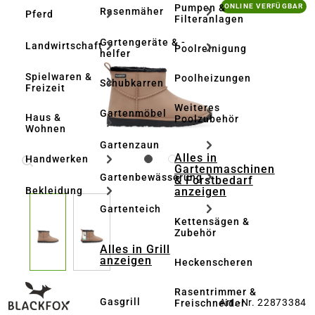
Bildergalerie überspringen
Pumpen &
ONLINE VERFÜGBAR
Rasenmäher
Pferd
Filteranlagen
Gartengeräte & -
Landwirtschaft
Poolreinigung
helfer
Spielwaren &
Poolheizungen
Schubkarren
Freizeit
Weiteres
Gartenmöbel
Haus &
Poolzubehör
Wohnen
Gartenzaun
Alles in
Handwerken
Gartenmaschinen
Gartenbewässerung
& Forstbedarf
anzeigen
Bekleidung
Gartenteich
Kettensägen &
Zubehör
Alles in Grill
anzeigen
Heckenscheren
Rasentrimmer &
Gasgrill
Art.-Nr. 22873384
Freischneider