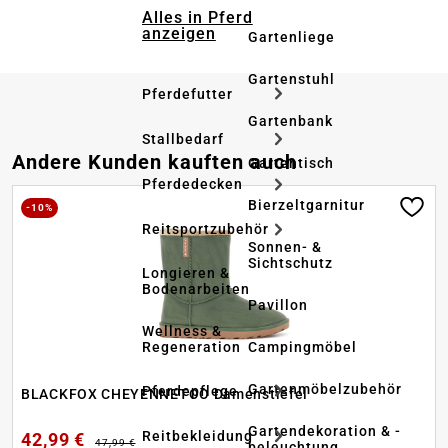
Alles in Pferd
anzeigen
Gartenliege
Gartenstuhl
Pferdefutter
Gartenbank
Stallbedarf
Produktgalerie überspringen
Andere Kunden kauften auch
Gartentisch
Pferdedecken
Bierzeltgarnitur
-10%
Reitsportzubehör
Sonnen- &
Sichtschutz
Longieren &
Bodenarbeiten
Pavillon
Wellness &
Regeneration
Campingmöbel
Gartenmöbelzubehör
Pferdepflege
BLACKFOX CHEYENNETOO Damenstiefel
Gartendekoration & -
Reitbekleidung
42,99 €
47,99 €
beleuchtung