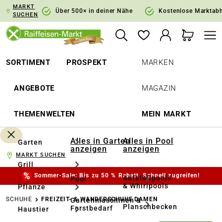
MARKT
springen
Zur Hauptnavigation springen
Über 500× in deiner Nähe
Kostenlose Marktab
SUCHEN
SORTIMENT
PROSPEKT
MARKEN
ANGEBOTE
MAGAZIN
THEMENWELTEN
MEIN MARKT
Alles in Garten
Alles in Pool
Garten
anzeigen
anzeigen
MARKT SUCHEN
Grill
Sommer-Sale: Bis zu 50 % Rabatt. Schnell zugreifen!
Aufstellpools
Pool
& Whirlpools
Pflanze
SCHUHE
FREIZEIT- & WANDERSCHUHE DAMEN
Gartenmaschinen &
Planschbecken
Forstbedarf
Haustier