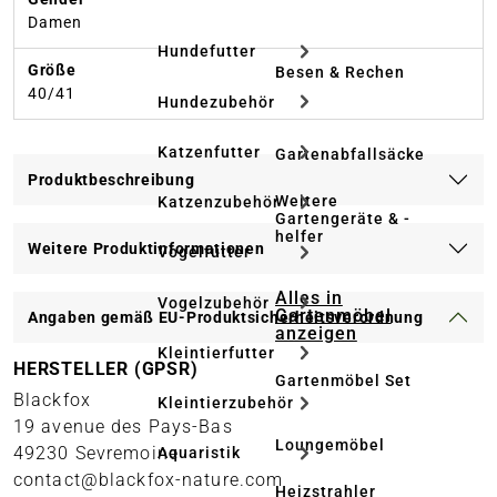
Damen
Hundefutter
Größe
Besen & Rechen
40/41
Hundezubehör
Katzenfutter
Gartenabfallsäcke
Produktbeschreibung
Weitere
Katzenzubehör
Gartengeräte & -
helfer
Weitere Produktinformationen
Vogelfutter
Alles in
Vogelzubehör
Gartenmöbel
Angaben gemäß EU-Produktsicherheitsverordnung
anzeigen
Kleintierfutter
HERSTELLER (GPSR)
Gartenmöbel Set
Blackfox
Kleintierzubehör
19 avenue des Pays-Bas
Loungemöbel
49230 Sevremoine
Aquaristik
contact@blackfox-nature.com
Heizstrahler