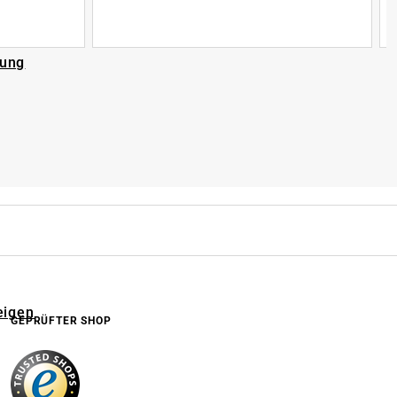
rung
eigen
GEPRÜFTER SHOP