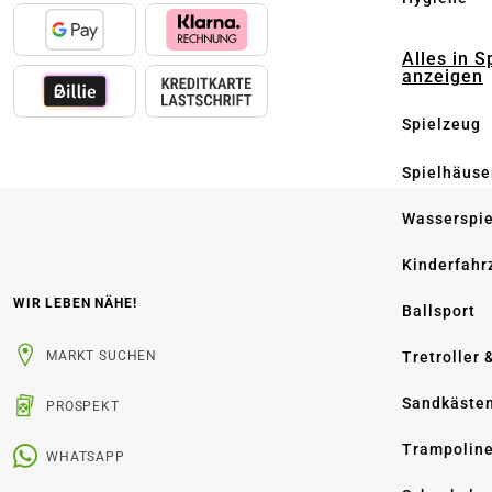
Alles in S
anzeigen
Spielzeug
Spielhäuse
Wasserspi
Kinderfahr
WIR LEBEN NÄHE!
Ballsport
Tretroller 
MARKT SUCHEN
Sandkäste
PROSPEKT
Trampolin
WHATSAPP