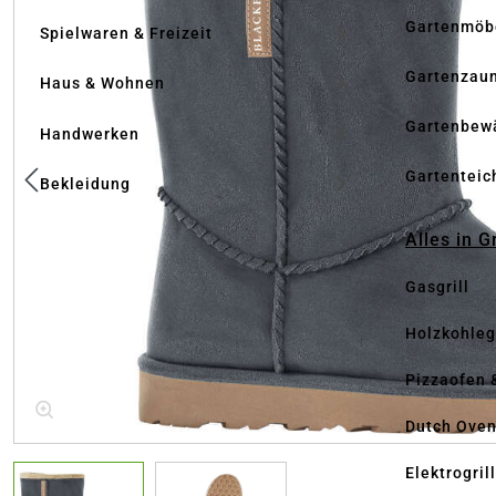
Gartenmöb
Spielwaren & Freizeit
Gartenzau
Haus & Wohnen
Gartenbew
Handwerken
Gartenteic
Bekleidung
Alles in G
Gasgrill
Holzkohlegr
Pizzaofen 
Dutch Ove
Elektrogril