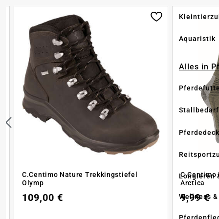
Kleintierz
Aquaristik
Alles in 
Pferdefutt
Stallbedarf
Pferdedec
Reitsportz
C.Centimo Nature Trekkingstiefel
C.Centimo 
Longieren 
Olymp
Arctica
109,00 €
9,99 €
Wellness &
Pferdepfle