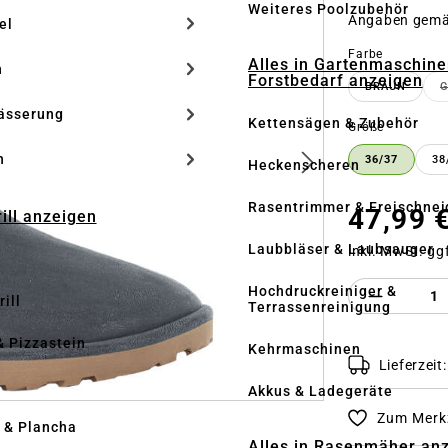
Weiteres Poolzubehör
Angaben gem
el
auswähle
Farbe
Alles in Gartenmaschine
n
Forstbedarf anzeigen
BRAUN
ässerung
Kettensägen & Zubehör
auswähle
Größe
h
36/37
38
Heckenscheren
Rasentrimmer & Freischnei
47,99 
rill anzeigen
Laubbläser & Laubsauger
inkl. MwSt. gg
Produkt 
Hochdruckreiniger &
ill
Terrassenreinigung
& Pizzastein
Kehrmaschinen
Lieferzeit
n
Akkus & Ladegeräte
Zum Merkz
l & Plancha
Alles in Rasenmäher an