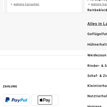
+
weitere Varianten
+
weitere Va
Reitbeklei
Alles in 
Geflügelfu
Hühnerhal
Weidezaun
Rinder- & 
Schaf- & Z
Kleintierh
ZAHLUNG
Nutztierha
Hygiene