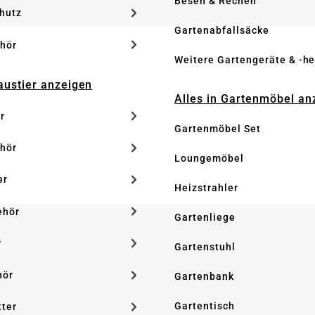
Besen & Rechen
hutz
Gartenabfallsäcke
hör
Weitere Gartengeräte & -he
Haustier anzeigen
Alles in Gartenmöbel an
r
Gartenmöbel Set
hör
Loungemöbel
er
Heizstrahler
ehör
Gartenliege
r
Gartenstuhl
hör
Gartenbank
Gartentisch
tter