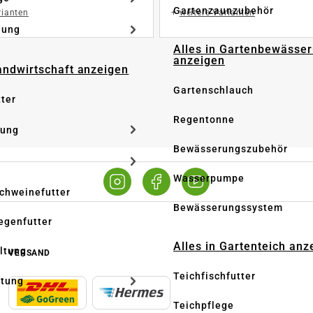
Gartenzaunzubehör
rianten
+
weitere Varianten
dung
Alles in Gartenbewässe
anzeigen
Landwirtschaft anzeigen
Gartenschlauch
tter
Regentonne
tung
Bewässerungszubehör
Wasserpumpe
Schweinefutter
Bewässerungssystem
iegenfutter
Alles in Gartenteich anz
altung
VERSAND
Teichfischfutter
ltung
Teichpflege