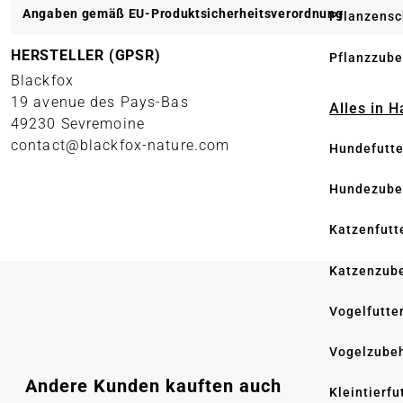
Angaben gemäß EU-Produktsicherheitsverordnung
Pflanzensc
HERSTELLER (GPSR)
Pflanzzube
Blackfox
19 avenue des Pays-Bas
Alles in 
49230 Sevremoine
contact@blackfox-nature.com
Hundefutte
Hundezube
Katzenfutt
Katzenzub
Vogelfutte
Vogelzube
Produktgalerie überspringen
Andere Kunden kauften auch
Kleintierfu