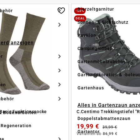
Bierzeltgarnitur
ubehör
-50%
DEAL
Sonnen- & Sichtschutz
Pavillon
Pferd anzeigen
Campingmöbel
er
Gartenmöbelzubehör
Gartendekoration & -beleu
ken
Gartenhaus
ubehör
Alles in Gartenzaun anz
Basic Funktionssocke
C.Centimo Trekkingstiefel "R
& Bodenarbeiten
Doppelstabmattenzaun
19,99 €
 Regeneration
39,99 €
Gartentor
Varianten ab
86,99 €
ge