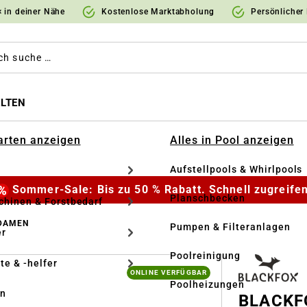
 in deiner Nähe
Kostenlose Marktabholung
Persönlicher
LTEN
Garten anzeigen
Alles in Pool anzeigen
Aufstellpools & Whirlpools
Sommer-Sale: Bis zu 50 % Rabatt. Schnell zugreifen
Planschbecken
hinen & Forstbedarf
 DAMEN
Pumpen & Filteranlagen
r
Poolreinigung
te & -helfer
ONLINE VERFÜGBAR
Poolheizungen
en
BLACKF