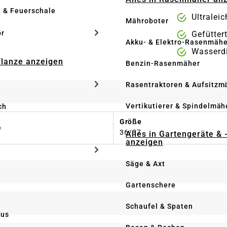
e & Feuerschale
Ultraleic
Mähroboter
ör
Gefütter
Akku- & Elektro-Rasenmähe
Wasserd
Pflanze anzeigen
Benzin-Rasenmäher
Rasentraktoren & Aufsitzm
Vertikutierer & Spindelmäh
ch
Größe
e
36/37
Alles in Gartengeräte & 
anzeigen
Säge & Axt
Gartenschere
Schaufel & Spaten
us