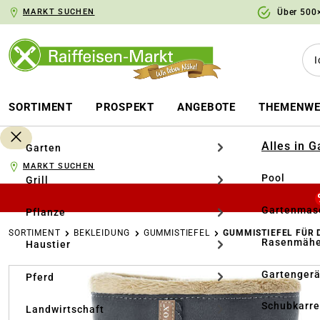
MARKT SUCHEN
Über 500×
springen
Zur Hauptnavigation springen
SORTIMENT
PROSPEKT
ANGEBOTE
THEMENWE
Alles in 
Garten
MARKT SUCHEN
Pool
Grill
Gartenmasc
Pflanze
SORTIMENT
BEKLEIDUNG
GUMMISTIEFEL
GUMMISTIEFEL FÜR
Rasenmähe
Haustier
Bildergalerie überspringen
Gartengerä
Pferd
Schubkarr
Landwirtschaft