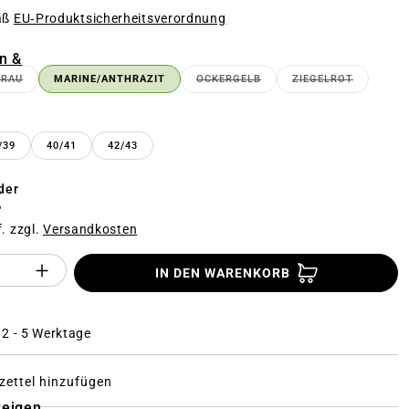
äß
EU‑Produktsicherheitsverordnung
n
n &
GRAU
MARINE/ANTHRAZIT
OCKERGELB
ZIEGELROT
(DIESE OPTION IST ZURZEIT NICHT VERFÜGBAR.)
(DIESE OPTION IST ZURZEIT N
(DIESE OPTION
n
/39
40/41
42/43
der
€
f. zzgl.
Versandkosten
Anzahl des Produktes "%product%": Gi
IN DEN WARENKORB
: 2 - 5 Werktage
ettel hinzufügen
zeigen