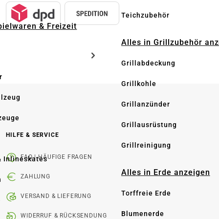
Teichzubehör
pielwaren & Freizeit
Alles in Grillzubehör an
Grillabdeckung
r
Grillkohle
elzeug
Grillanzünder
zeuge
Grillausrüstung
HILFE & SERVICE
Grillreinigung
FAQ | HÄUFIGE FRAGEN
& Inlineskates
Alles in Erde anzeigen
ZAHLUNG
n
Torffreie Erde
VERSAND & LIEFERUNG
e
Blumenerde
WIDERRUF & RÜCKSENDUNG