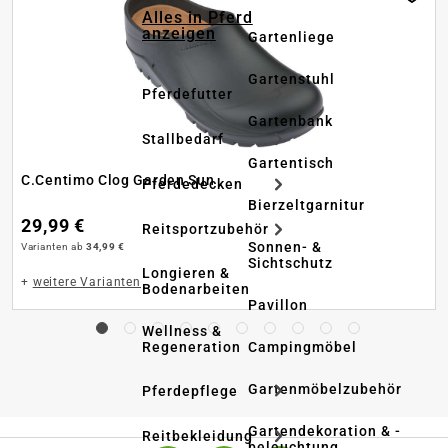
Alles in Pferd
anzeigen
Gartenliege
Gartenstuhl
Pferdefutter
Gartenbank
Stallbedarf
Gartentisch
C.Centimo Clog Garden Sun
Pferdedecken
Bierzeltgarnitur
29,99 €
Reitsportzubehör
Sonnen- &
Varianten ab
34,99 €
Sichtschutz
Longieren &
+
weitere Varianten
Bodenarbeiten
Pavillon
Wellness &
Regeneration
Campingmöbel
Gartenmöbelzubehör
Pferdepflege
Gartendekoration & -
Reitbekleidung
beleuchtung