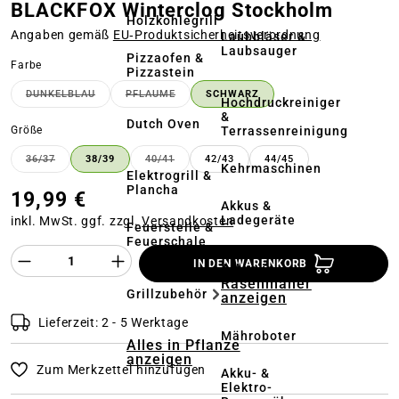
BLACKFOX Winterclog Stockholm
Holzkohlegrill
Angaben gemäß
EU‑Produktsicherheitsverordnung
Laubbläser &
Laubsauger
Pizzaofen &
auswählen
Farbe
Pizzastein
DUNKELBLAU
PFLAUME
SCHWARZ
(DIESE OPTION IST ZURZEIT NICHT VERFÜGBAR.)
(DIESE OPTION IST ZURZEIT NICHT VERFÜG
Hochdruckreiniger
&
Dutch Oven
auswählen
Terrassenreinigung
Größe
36/37
38/39
40/41
42/43
44/45
(DIESE OPTION IST ZURZEIT NICHT VERFÜGBAR.)
(DIESE OPTION IST ZURZEIT NICHT VERFÜ
Kehrmaschinen
Elektrogrill &
Plancha
19,99 €
Akkus &
Ladegeräte
inkl. MwSt. ggf. zzgl.
Versandkosten
Feuerstelle &
Feuerschale
Produkt Anzahl des Produktes "%product%
IN DEN WARENKORB
Alles in
Rasenmäher
Grillzubehör
anzeigen
Lieferzeit: 2 - 5 Werktage
Mähroboter
Alles in Pflanze
anzeigen
Zum Merkzettel hinzufügen
Akku- &
Elektro-