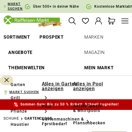
MARKT
springen
Zur Hauptnavigation springen
Über 500× in deiner Nähe
Kostenlose Marktab
SUCHEN
SORTIMENT
PROSPEKT
MARKEN
ANGEBOTE
MAGAZIN
THEMENWELTEN
MEIN MARKT
Alles in Garten
Alles in Pool
Garten
anzeigen
anzeigen
MARKT SUCHEN
Grill
Sommer-Sale: Bis zu 50 % Rabatt. Schnell zugreifen!
Aufstellpools
Pool
& Whirlpools
Pflanze
SCHUHE
GARTENCLOGS
Gartenmaschinen &
Planschbecken
Forstbedarf
Haustier