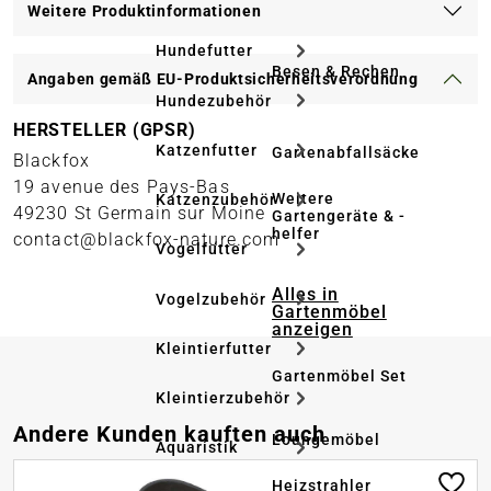
Weitere Produktinformationen
Hundefutter
Besen & Rechen
Angaben gemäß EU-Produktsicherheitsverordnung
Hundezubehör
HERSTELLER (GPSR)
Katzenfutter
Gartenabfallsäcke
Blackfox
19 avenue des Pays-Bas
Weitere
Katzenzubehör
49230 St Germain sur Moine
Gartengeräte & -
helfer
contact@blackfox-nature.com
Vogelfutter
Alles in
Vogelzubehör
Gartenmöbel
anzeigen
Kleintierfutter
Gartenmöbel Set
Kleintierzubehör
Produktgalerie überspringen
Andere Kunden kauften auch
Loungemöbel
Aquaristik
Heizstrahler