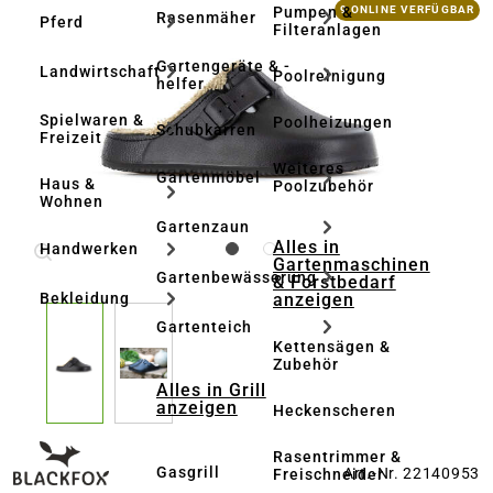
Bildergalerie überspringen
Pumpen &
9 ONLINE VERFÜGBAR
Rasenmäher
Pferd
Filteranlagen
Gartengeräte & -
Landwirtschaft
Poolreinigung
helfer
Spielwaren &
Poolheizungen
Schubkarren
Freizeit
Weiteres
Gartenmöbel
Haus &
Poolzubehör
Wohnen
Gartenzaun
Alles in
Handwerken
Gartenmaschinen
Gartenbewässerung
& Forstbedarf
anzeigen
Bekleidung
Gartenteich
Kettensägen &
Zubehör
Alles in Grill
anzeigen
Heckenscheren
Rasentrimmer &
Gasgrill
Art.-Nr. 22140953
Freischneider