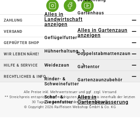
Gartenhaus
Alles in
Landwirtschaft
ZAHLUNG
anzeigen
Alles in Gartenzaun
VERSAND
anzeigen
Geflügelfutter
GEPRÜFTER SHOP
Hühnerhaltung
Doppelstabmattenzaun
WIR LEBEN NÄHE!
Weidezaun
HILFE & SERVICE
Gartentor
RECHTLICHES & INFO
Rinder- &
Gartenzaunzubehör
Schweinefutter
Alle Preise inkl. Mehrwertsteuer und ggf. zzgl. Versand
Alles in
Schaf- &
** Streichpreis entspricht dem niedrigsten Gesamtpreis innerhalb der letzten
Gartenbewässerung
Ziegenfutter
30 Tage vor Anwendung der Preisermäßigung
anzeigen
© Copyright 2026 Raiffeisen Webshop GmbH & Co. KG
Kleintierhaltung
Gartenschlauch
Nutztierhaltung
Regentonne