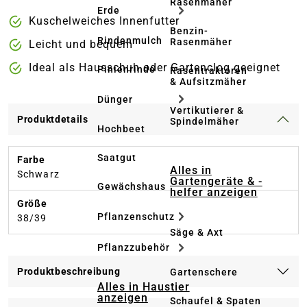
Rasenmäher
Erde
Kuschelweiches Innenfutter
Benzin-
Rindenmulch
Rasenmäher
Leicht und bequem
Ideal als Hausschuh oder Gartenclog geeignet
Pinienrinde
Rasentraktoren
& Aufsitzmäher
Dünger
Vertikutierer &
Produktdetails
Spindelmäher
Hochbeet
Saatgut
Farbe
Alles in
Schwarz
Gartengeräte & -
Gewächshaus
helfer anzeigen
Größe
Pflanzenschutz
38/39
Säge & Axt
Pflanzzubehör
Produktbeschreibung
Gartenschere
Alles in Haustier
anzeigen
Schaufel & Spaten