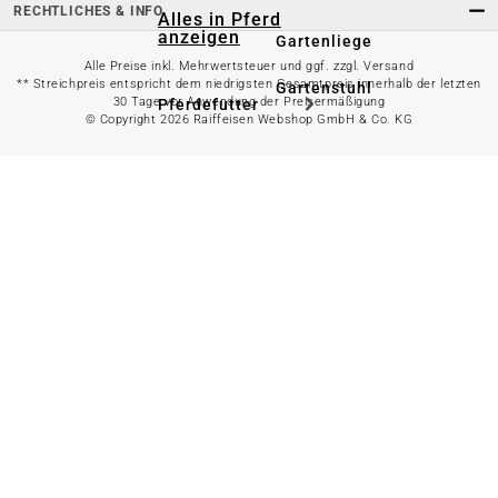
RECHTLICHES & INFO
Alles in Pferd
anzeigen
Gartenliege
Alle Preise inkl. Mehrwertsteuer und ggf. zzgl. Versand
** Streichpreis entspricht dem niedrigsten Gesamtpreis innerhalb der letzten
Gartenstuhl
30 Tage vor Anwendung der Preisermäßigung
Pferdefutter
© Copyright 2026 Raiffeisen Webshop GmbH & Co. KG
Gartenbank
Stallbedarf
Gartentisch
Pferdedecken
Bierzeltgarnitur
Reitsportzubehör
Sonnen- &
Sichtschutz
Longieren &
Bodenarbeiten
Pavillon
Wellness &
Regeneration
Campingmöbel
Gartenmöbelzubehör
Pferdepflege
Gartendekoration & -
Reitbekleidung
beleuchtung