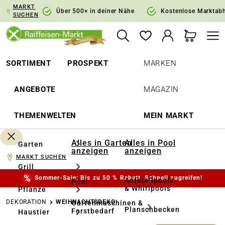
MARKT
springen
Zur Hauptnavigation springen
Über 500× in deiner Nähe
Kostenlose Marktab
SUCHEN
SORTIMENT
PROSPEKT
MARKEN
ANGEBOTE
MAGAZIN
THEMENWELTEN
MEIN MARKT
Alles in Garten
Alles in Pool
Garten
anzeigen
anzeigen
MARKT SUCHEN
Grill
Sommer-Sale: Bis zu 50 % Rabatt. Schnell zugreifen!
Aufstellpools
Pool
& Whirlpools
Pflanze
DEKORATION
WEIHNACHTSDEKO
Gartenmaschinen &
Planschbecken
Forstbedarf
Haustier