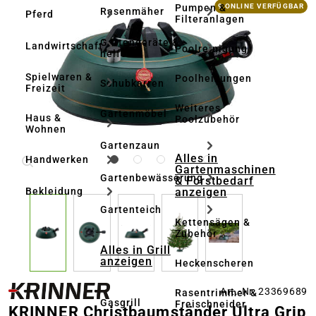
Bildergalerie überspringen
Pumpen &
9 ONLINE VERFÜGBAR
Rasenmäher
Pferd
Filteranlagen
Gartengeräte & -
Landwirtschaft
Poolreinigung
helfer
Spielwaren &
Poolheizungen
Schubkarren
Freizeit
Weiteres
Gartenmöbel
Haus &
Poolzubehör
Wohnen
Gartenzaun
Alles in
Handwerken
Gartenmaschinen
Gartenbewässerung
& Forstbedarf
anzeigen
Bekleidung
Gartenteich
Kettensägen &
Zubehör
Alles in Grill
anzeigen
Heckenscheren
Art.-Nr. 23369689
Rasentrimmer &
Gasgrill
Freischneider
KRINNER Christbaumständer Ultra Grip