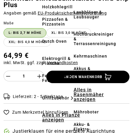
Plus
Holzkohlegrill
Laubbläser &
Angaben gemäß
EU‑Produktsicherheitsverordnung
Laubsauger
Pizzaofen &
auswählen
Maße
Pizzastein
L: BIS 2,7 M HÖHE
XL: BIS 3,0 M HÖHE
Hochdruckreiniger
&
Dutch Oven
XXL: BIS 4,0 M HÖHE
Terrassenreinigung
64,99 €
Kehrmaschinen
Elektrogrill &
inkl. MwSt. ggf. zzgl.
Versandkosten
Plancha
Akkus &
Ladegeräte
Produkt Anzahl des Produktes "%product%
Feuerstelle &
IN DEN WARENKORB
Feuerschale
Alles in
Rasenmäher
Lieferzeit: 2 - 5 Werktage
Grillzubehör
anzeigen
Mähroboter
Zum Merkzettel hinzufügen
Alles in Pflanze
anzeigen
Akku- &
Elektro-
Justierklauen für eine perfekte Ausrichtung