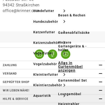
94342 Straßkirchen
office@krinner.com
Hundefutter
Besen & Rechen
Hundezubehör
Katzenfutter
Gartenabfallsäcke
Weitere
Katzenzubehör
Gartengeräte & -
helfer
Vogelfutter
Alles in
Vogelzubehör
ZAHLUNG
Gartenmöbel
anzeigen
VERSAND
Kleintierfutter
Gartenmöbel Set
GEPRÜFTER SHOP
Kleintierzubehör
WIR LEBEN NÄHE!
Loungemöbel
Aquaristik
HILFE & SERVICE
Heizstrahler