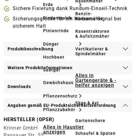
Rasenmäher
Erde
Sichere Fixierung dank Rundum-Einseil-Technik
Benzin-
Rindenmulch
Sicherungsglocke für ein hörbares Signal bei
Rasenmäher
sicherem Halt
Pinienrinde
Rasentraktoren
& Aufsitzmäher
Dünger
Vertikutierer &
Produktbeschreibung
Spindelmäher
Hochbeet
Weitere Produktinformationen
Saatgut
Alles in
Gartengeräte & -
Gewächshaus
helfer anzeigen
Downloads
Pflanzenschutz
Säge & Axt
Angaben gemäß EU-Produktsicherheitsverordnung
Pflanzzubehör
HERSTELLER (GPSR)
Gartenschere
Alles in Haustier
Krinner GmbH
anzeigen
Schaufel & Spaten
Passauer Str. 55