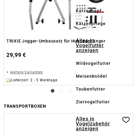
Katzennapf
Katzenpflege
Alles in
TRIXIE Jogger-Umbausatz für Hundeanhänger
Vogelfutter
anzeigen
29,99 €
Wildvogelfutter
+
weitere Varianten
Meisenknödel
Lieferzeit: 2 - 5 Werktage
Taubenfutter
Ziervogelfutter
TRANSPORTBOXEN
Produktgalerie überspringen
Alles in
Vogelzubehör
anzeigen