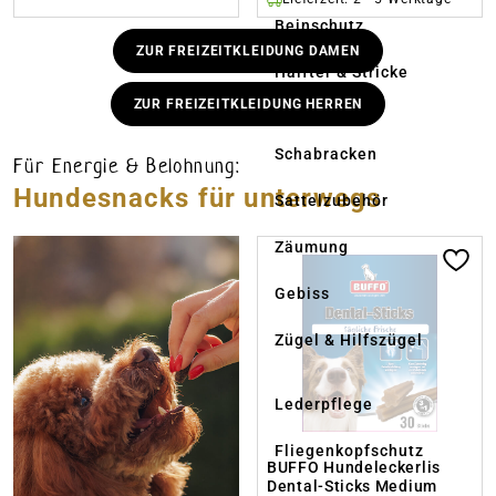
Beinschutz
ZUR FREIZEITKLEIDUNG DAMEN
Halfter & Stricke
ZUR FREIZEITKLEIDUNG HERREN
Schabracken
Für Energie & Belohnung:
Hundesnacks für unterwegs
Sattelzubehör
Zäumung
Gebiss
Zügel & Hilfszügel
Lederpflege
Fliegenkopfschutz
BUFFO Hundeleckerlis
Dental-Sticks Medium