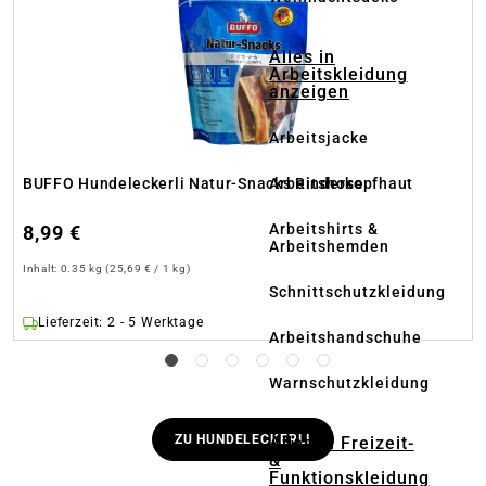
Alles in
Arbeitskleidung
anzeigen
Arbeitsjacke
Arbeitshose
BUFFO Hundeleckerli Natur-Snacks Rinderkopfhaut
Arbeitshirts &
8,99 €
Arbeitshemden
Inhalt:
0.35 kg
(25,69 € / 1 kg)
Schnittschutzkleidung
Lieferzeit: 2 - 5 Werktage
Arbeitshandschuhe
Warnschutzkleidung
ZU HUNDELECKERLI
Alles in Freizeit-
&
Funktionskleidung