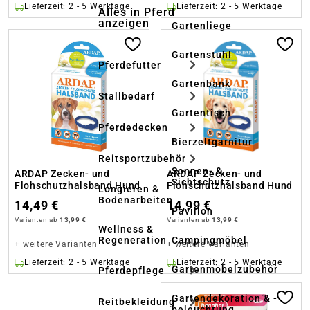
Lieferzeit: 2 - 5 Werktage
Lieferzeit: 2 - 5 Werktage
Alles in Pferd
anzeigen
Gartenliege
Gartenstuhl
Pferdefutter
Gartenbank
Stallbedarf
Gartentisch
Pferdedecken
Bierzeltgarnitur
Reitsportzubehör
Sonnen- &
ARDAP Zecken- und
ARDAP Zecken- und
Sichtschutz
Flohschutzhalsband Hund
Flohschutzhalsband Hund
Longieren &
Bodenarbeiten
14,49 €
14,99 €
Pavillon
Varianten ab
13,99 €
Varianten ab
13,99 €
Wellness &
Regeneration
Campingmöbel
+
weitere Varianten
+
weitere Varianten
Lieferzeit: 2 - 5 Werktage
Lieferzeit: 2 - 5 Werktage
Gartenmöbelzubehör
Pferdepflege
Gartendekoration & -
Reitbekleidung
beleuchtung