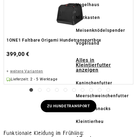
Vogelhaus
Nistkasten
Meisenknödelspender
1ONE1 Faltbare Origami Hundetransportbox
Vogelsand
399,00 €
Alles in
Kleintierfutter
anzeigen
+
weitere Varianten
Lieferzeit: 2 - 5 Werktage
Kaninchenfutter
Meerschweinchenfutter
ZU HUNDETRANSPORT
Kleintiersnacks
Kleintierheu
Funktionale Kleidung im Frühling: