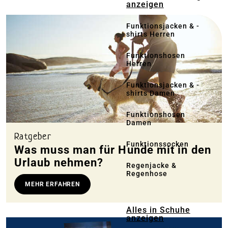
anzeigen
Funktionsjacken & -
shirts Herren
Funktionshosen
Herren
Funktionsjacken & -
shirts Damen
Funktionshosen
Damen
Ratgeber
Funktionssocken
Was muss man für Hunde mit in den
Urlaub nehmen?
Regenjacke &
Regenhose
MEHR ERFAHREN
Alles in Schuhe
anzeigen