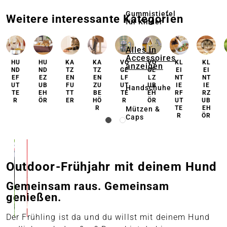
Gummistiefel
Weitere interessante Kategorien
für Kinder
Alles in
Accessoires
HU
HU
KA
KA
VO
VO
KL
KL
anzeigen
ND
ND
TZ
TZ
GE
GE
EI
EI
EF
EZ
EN
EN
LF
LZ
NT
NT
UT
UB
FU
ZU
UT
UB
IE
IE
Handschuhe
TE
EH
TT
BE
TE
EH
RF
RZ
R
ÖR
ER
HÖ
R
ÖR
UT
UB
R
TE
EH
Mützen &
R
ÖR
Caps
Outdoor-Frühjahr mit deinem Hund
Gemeinsam raus. Gemeinsam
genießen.
Der Frühling ist da und du willst mit deinem Hund