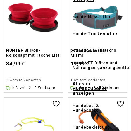
Hunde-Nassfutter
Hunde-Trockenfutter
HUNTER Silikon-
petlando Bauchtasche
Hundeleckerlis
Reisenapf mit Tasche List
Miami
Hund VET Diäten und
34,99 €
19,99 €
Nahrungsergänzungsmittel
+
weitere Varianten
+
weitere Varianten
Alles in
Hundezubehör
Lieferzeit: 2 - 5 Werktage
Lieferzeit: 2 - 5 Werktage
anzeigen
Hundebett &
Hundedecke
Hundebekleidung