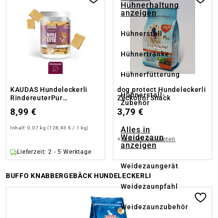
Hühnerhaltung
anzeigen
Hühnerstall
Hühnertränke
Hühnerfütterung
KAUDAS Hundeleckerli
dog protect Hundeleckerli
Hühnerstall-
RindereuterPur
Zeckolini Snack
Zubehör
Natursnack
8,99 €
3,79 €
Alles in
Inhalt:
0.07 kg
(128,43 € / 1 kg)
Weidezaun
+
weitere Varianten
anzeigen
Lieferzeit: 2 - 5 Werktage
Weidezaungerät
BUFFO KNABBERGEBÄCK HUNDELECKERLI
Weidezaunpfahl
Produktgalerie überspringen
Weidezaunzubehör