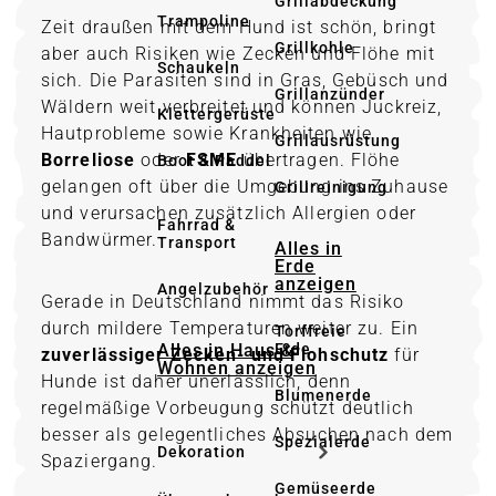
Grillabdeckung
Trampoline
Zeit draußen mit dem Hund ist schön, bringt
Grillkohle
aber auch Risiken wie Zecken und Flöhe mit
Schaukeln
sich. Die Parasiten sind in Gras, Gebüsch und
Grillanzünder
Wäldern weit verbreitet und können Juckreiz,
Klettergerüste
Hautprobleme sowie Krankheiten wie
Grillausrüstung
Borreliose
oder
FSME
übertragen. Flöhe
Boot & Paddel
gelangen oft über die Umgebung ins Zuhause
Grillreinigung
und verursachen zusätzlich Allergien oder
Fahrrad &
Bandwürmer.
Transport
Alles in
Erde
anzeigen
Angelzubehör
Gerade in Deutschland nimmt das Risiko
durch mildere Temperaturen weiter zu. Ein
Torffreie
Alles in Haus &
Erde
zuverlässiger Zecken- und Flohschutz
für
Wohnen anzeigen
Hunde ist daher unerlässlich, denn
Blumenerde
regelmäßige Vorbeugung schützt deutlich
besser als gelegentliches Absuchen nach dem
Spezialerde
Dekoration
Spaziergang.
Gemüseerde