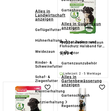
Gartenhaus
Alles in
Landwirtschaft
anzeigen
Alles in Gartenzaun
anzeigen
Geflügelfutter
Hühnerhaltung
beaphar Zecken- und
Doppelstabmattenzaun
Flohschutz Halsband für
Hunde
Weidezaun
9,99 €
Gartentor
Rinder- &
Gartenzaunzubehör
Schweinefutter
Lieferzeit: 2 - 5 Werktage
Alles in
Schaf- &
Gartenbewässerung
Ziegenfutter
anzeigen
Kleintierhaltung
Gartenschlauch
Nutztierhaltung
Regentonne