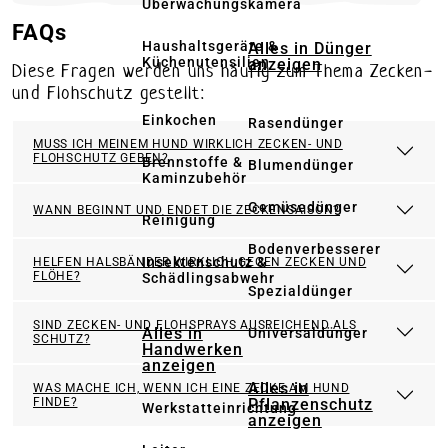
Überwachungskamera
FAQs
Haushaltsgeräte &
Alles in Dünger
Küchenutensilien
anzeigen
Diese Fragen werden uns häufig zum Thema Zecken-
und Flohschutz gestellt:
Einkochen
Rasendünger
MUSS ICH MEINEM HUND WIRKLICH ZECKEN- UND
FLOHSCHUTZ GEBEN?
Brennstoffe &
Blumendünger
Kaminzubehör
Gemüsedünger
WANN BEGINNT UND ENDET DIE ZECKENSAISON?
Reinigung
Bodenverbesserer
Insektenschutz &
HELFEN HALSBÄNDER WIRKLICH GEGEN ZECKEN UND
FLÖHE?
Schädlingsabwehr
Spezialdünger
SIND ZECKEN- UND FLOHSPRAYS AUSREICHEND ALS
Alles in
Universaldünger
SCHUTZ?
Handwerken
anzeigen
Alles in
WAS MACHE ICH, WENN ICH EINE ZECKE AM HUND
Pflanzenschutz
FINDE?
Werkstatteinrichtung
anzeigen