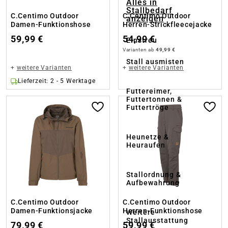
Alles in
Stallbedarf
C.Centimo Outdoor
C.Centimo Outdoor
anzeigen
Damen-Funktionshose
Herren-Strickfleecejacke
59,99 €
54,99 €
Einstreu
Varianten ab
49,99 €
Stall ausmisten
+
weitere Varianten
+
weitere Varianten
Lieferzeit: 2 - 5 Werktage
Futtereimer,
Futtertonnen &
Futtertröge
Heunetze &
Heuraufen
Stallordnung &
Aufbewahrung
C.Centimo Outdoor
C.Centimo Outdoor
Damen-Funktionsjacke
Herren-Funktionshose
Weitere
Stallausstattung
79,99 €
59,99 €