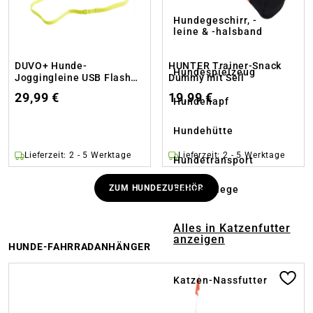
Hundegeschirr, -
leine & -halsband
DUVO+ Hunde-
HUNTER Trainer-Snack
Hundespielzeug
Joggingleine USB Flash
Dummy mit Seil
Light
29,99 €
19,99 €
Hundenapf
Hundehütte
Lieferzeit: 2 - 5 Werktage
Lieferzeit: 2 - 5 Werktage
Hundetransport
ZUM HUNDEZUBEHÖR
Hundepflege
Alles in Katzenfutter
anzeigen
HUNDE-FAHRRADANHÄNGER
Produktgalerie überspringen
Katzen-Nassfutter