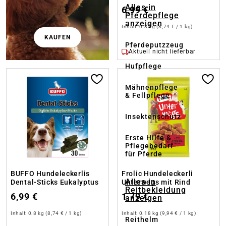
Alles in
6,99 €
Pferdepflege
anzeigen
Inhalt:
0.8 kg
(8,74 € / 1 kg)
KAUFEN
Pferdeputzzeug
Aktuell nicht lieferbar
Hufpflege
Mähnenpflege
& Fellpflege
Insektenschutz
Erste Hilfe &
Pflegebedarf
für Pferde
BUFFO Hundeleckerlis
Frolic Hundeleckerli
Alles in
Dental-Sticks Eukalyptus
Unterwegs mit Rind
Reitbekleidung
6,99 €
1,79 €
anzeigen
Inhalt:
0.8 kg
(8,74 € / 1 kg)
Inhalt:
0.18 kg
(9,94 € / 1 kg)
Reithelm