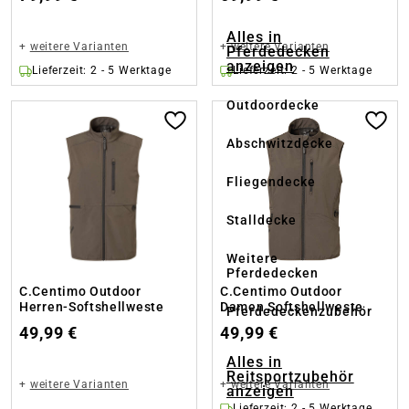
Alles in
+
weitere Varianten
+
weitere Varianten
Pferdedecken
anzeigen
Lieferzeit: 2 - 5 Werktage
Lieferzeit: 2 - 5 Werktage
Outdoordecke
Abschwitzdecke
Fliegendecke
Stalldecke
Weitere
Pferdedecken
C.Centimo Outdoor
C.Centimo Outdoor
Herren-Softshellweste
Damen Softshellweste
Pferdedeckenzubehör
49,99 €
49,99 €
Alles in
Reitsportzubehör
+
weitere Varianten
+
weitere Varianten
anzeigen
Lieferzeit: 2 - 5 Werktage