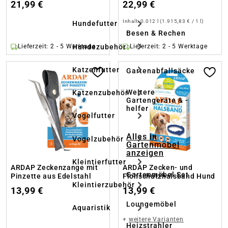
21,99 €
22,99 €
Inhalt:
0.012 l
(1.915,83 € / 1 l)
Hundefutter
Besen & Rechen
Hundezubehör
Lieferzeit: 2 - 5 Werktage
Lieferzeit: 2 - 5 Werktage
Katzenfutter
Gartenabfallsäcke
Weitere
Katzenzubehör
Gartengeräte & -
helfer
Vogelfutter
Alles in
Vogelzubehör
Gartenmöbel
anzeigen
Kleintierfutter
ARDAP Zeckenzange mit
ARDAP Zecken- und
Gartenmöbel Set
Pinzette aus Edelstahl
Flohschutzhalsband Hund
Kleintierzubehör
13,99 €
13,99 €
Loungemöbel
Aquaristik
+
weitere Varianten
Heizstrahler