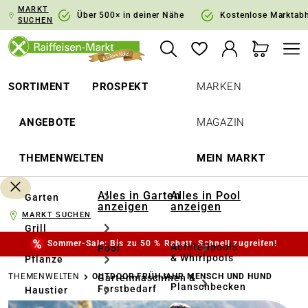
MARKT
springen
Zur Hauptnavigation springen
Über 500× in deiner Nähe
Kostenlose Marktab
SUCHEN
SORTIMENT
PROSPEKT
MARKEN
ANGEBOTE
MAGAZIN
THEMENWELTEN
MEIN MARKT
Alles in Garten
Alles in Pool
Garten
anzeigen
anzeigen
MARKT SUCHEN
Grill
Sommer-Sale: Bis zu 50 % Rabatt. Schnell zugreifen!
Aufstellpools
Pool
& Whirlpools
Pflanze
THEMENWELTEN
OUTDOOR FRÜHJAHR MENSCH UND HUND
Gartenmaschinen &
Planschbecken
Forstbedarf
Haustier