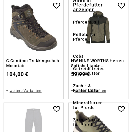
Alles in
Pferdefutter
anzeigen
Pferdemüsli
Pellets für
Pferde
Cobs
C.Centimo Trekkingschuh
NW NINE WORTHS Herren
Mountain
Softshelljacke
Getreidefreies
Arbeitsweste Randy
Pferdefutter
104,00 €
59,99 €
Zucht- &
Fohlenfutter
+
weitere Varianten
+
weitere Varianten
Mineralfutter
für Pferde
Zusatzfutter
für Pferde