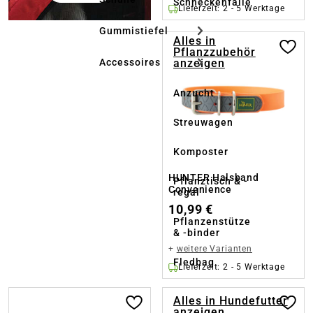
Schneckenfalle
Lieferzeit: 2 - 5 Werktage
Gummistiefel
Alles in
Pflanzzubehör
anzeigen
Accessoires
Anzucht
Streuwagen
Komposter
HUNTER Halsband
Pflanztisch & -
Convenience
regal
10,99 €
Pflanzenstütze
& -binder
+
weitere Varianten
Fledbag
Lieferzeit: 2 - 5 Werktage
Alles in Hundefutter
anzeigen