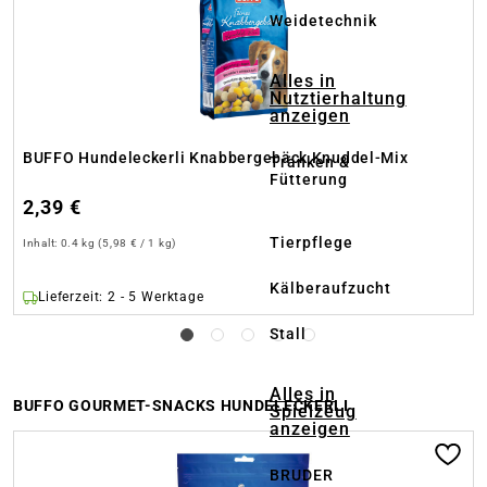
Weidetechnik
Alles in
Nutztierhaltung
anzeigen
BUFFO Hundeleckerli Knabbergebäck Knuddel-Mix
Tränken &
Fütterung
2,39 €
Tierpflege
Inhalt:
0.4 kg
(5,98 € / 1 kg)
Kälberaufzucht
Lieferzeit: 2 - 5 Werktage
Stall
Alles in
BUFFO GOURMET-SNACKS HUNDELECKERLI
Spielzeug
anzeigen
Produktgalerie überspringen
BRUDER