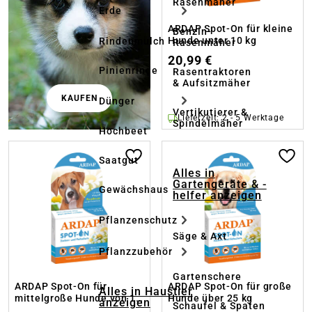
Rasenmäher
Erde
ARDAP Spot-On für kleine
Benzin-
Hunde unter 10 kg
Rindenmulch
Rasenmäher
20,99 €
Pinienrinde
Rasentraktoren
& Aufsitzmäher
KAUFEN
Dünger
Vertikutierer &
Lieferzeit: 2 - 5 Werktage
Spindelmäher
Hochbeet
Saatgut
Alles in
Gartengeräte & -
Gewächshaus
helfer anzeigen
Pflanzenschutz
Säge & Axt
Pflanzzubehör
Gartenschere
ARDAP Spot-On für
ARDAP Spot-On für große
Alles in Haustier
mittelgroße Hunde von 10
Hunde über 25 kg
anzeigen
Schaufel & Spaten
- 25 kg