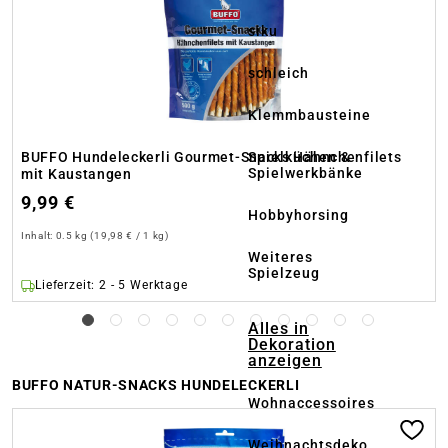
siku
schleich
Klemmbausteine
Spielküchen &
BUFFO Hundeleckerli Gourmet-Snacks Hähnchenfilets
Spielwerkbänke
mit Kaustangen
9,99 €
Hobbyhorsing
Inhalt:
0.5 kg
(19,98 € / 1 kg)
Weiteres
Spielzeug
Lieferzeit: 2 - 5 Werktage
Alles in
Dekoration
anzeigen
BUFFO NATUR-SNACKS HUNDELECKERLI
Wohnaccessoires
Produktgalerie überspringen
Weihnachtsdeko