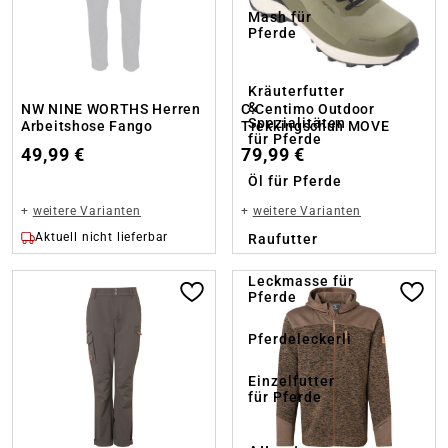
Mash für
Pferde
Kräuterfutter
&
NW NINE WORTHS Herren
C.Centimo Outdoor
Spezialitäten
Arbeitshose Fango
Trekkingschuh MOVE
für Pferde
49,99 €
79,99 €
Öl für Pferde
+
weitere Varianten
+
weitere Varianten
Aktuell nicht lieferbar
Raufutter
Leckmasse für
Pferde
Pferdeleckerli
Einzelfutter
für Pferde