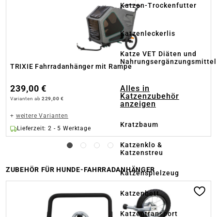
Katzen-Trockenfutter
Katzenleckerlis
Katze VET Diäten und
Nahrungsergänzungsmittel
TRIXIE Fahrradanhänger mit Rampe
239,00 €
Alles in
Katzenzubehör
Varianten ab
229,00 €
anzeigen
+
weitere Varianten
Kratzbaum
Lieferzeit: 2 - 5 Werktage
Katzenklo &
Katzenstreu
ZUBEHÖR FÜR HUNDE-FAHRRADANHÄNGER
Katzenspielzeug
Produktgalerie überspringen
Katzenbett
Katzentransport