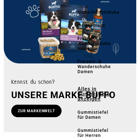
Sicherheitsschuhe
Gartenclogs
Freizeit- &
Wanderschuhe
Herren
Freizeit- &
Wanderschuhe
Damen
Kennst du schon?
Alles in
UNSERE MARKE BUFFO
Gummistiefel
anzeigen
ZUR MARKENWELT
Gummistiefel
für Damen
Gummistiefel
für Herren