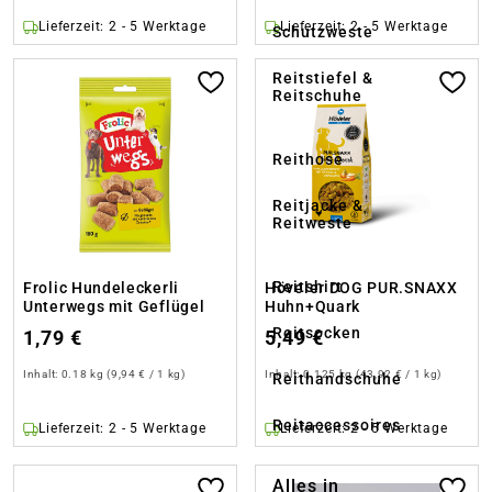
Lieferzeit: 2 - 5 Werktage
Lieferzeit: 2 - 5 Werktage
Schutzweste
Reitstiefel &
Reitschuhe
Reithose
Reitjacke &
Reitweste
Reitshirt
Frolic Hundeleckerli
Höveler DOG PUR.SNAXX
Unterwegs mit Geflügel
Huhn+Quark
Reitsocken
1,79 €
5,49 €
Inhalt:
0.18 kg
(9,94 € / 1 kg)
Inhalt:
0.125 kg
(43,92 € / 1 kg)
Reithandschuhe
Reitaccessoires
Lieferzeit: 2 - 5 Werktage
Lieferzeit: 2 - 5 Werktage
Alles in