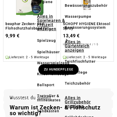
Hygiene
Bewässerungszubehör
Alles in
Wasserpumpe
Spielwaren &
beaphar Zecken- und
SCHOPF HYGIENE Ektosol
Freizeit
Bewässerungssystem
Flohschutzhalsband für
Spray
anzeigen
Hunde reflektierend
9,99 €
13,49 €
Spielzeug
Alles in
Inhalt:
0.25 l
(53,96 € / 1 l)
Gartenteich
anzeigen
Spielhäuser
Lieferzeit: 2 - 5 Werktage
Lieferzeit: 2 - 5 Werktage
Teichfischfutter
Wasserspielzeug
ZU HUNDEPFLEGE
Teichpflege
Kinderfahrzeuge
Teichzubehör
Ballsport
Tretroller &
Wusstest du schon?
Alles in
Inlineskates
Grillzubehör
anzeigen
Warum ist Zecken- & Flohschutz
Sandkästen
so wichtig?