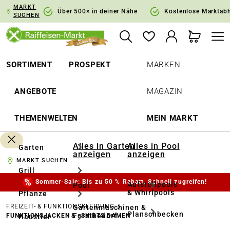
MARKT
springen
Zur Hauptnavigation springen
Über 500× in deiner Nähe
Kostenlose Marktab
SUCHEN
SORTIMENT
PROSPEKT
MARKEN
ANGEBOTE
MAGAZIN
THEMENWELTEN
MEIN MARKT
Alles in Garten
Alles in Pool
Garten
anzeigen
anzeigen
MARKT SUCHEN
Grill
Sommer-Sale: Bis zu 50 % Rabatt. Schnell zugreifen!
Aufstellpools
Pool
& Whirlpools
Pflanze
FREIZEIT- & FUNKTIONSKLEIDUNG
Gartenmaschinen &
Planschbecken
Forstbedarf
FUNKTIONSJACKEN & -SHIRTS DAMEN
Haustier