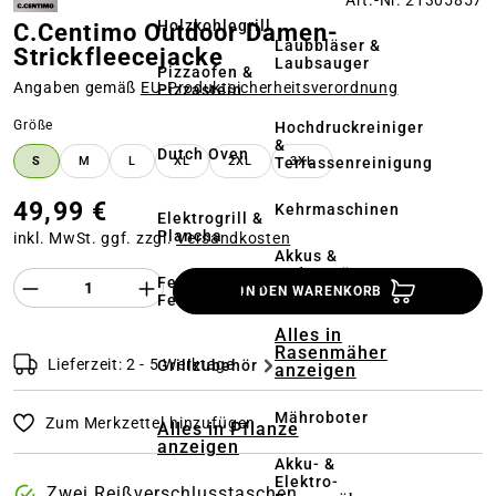
Art.-Nr. 21305857
Holzkohlegrill
C.Centimo Outdoor Damen-
Laubbläser &
Strickfleecejacke
Laubsauger
Pizzaofen &
Angaben gemäß
EU‑Produktsicherheitsverordnung
Pizzastein
auswählen
Größe
Hochdruckreiniger
&
Dutch Oven
Terrassenreinigung
S
M
L
XL
2XL
3XL
49,99 €
Kehrmaschinen
Elektrogrill &
Plancha
inkl. MwSt. ggf. zzgl.
Versandkosten
Akkus &
Ladegeräte
Produkt Anzahl des Produktes "%product%
Feuerstelle &
IN DEN WARENKORB
Feuerschale
Alles in
Rasenmäher
Lieferzeit: 2 - 5 Werktage
Grillzubehör
anzeigen
Mähroboter
Zum Merkzettel hinzufügen
Alles in Pflanze
anzeigen
Akku- &
Elektro-
Zwei Reißverschlusstaschen