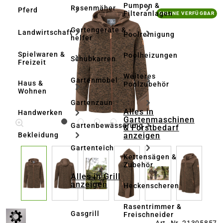
Pumpen &
Rasenmäher
Pferd
Bildergalerie überspringen
Filteranlagen
ONLINE VERFÜGBAR
Gartengeräte & -
Landwirtschaft
Poolreinigung
helfer
Spielwaren &
Poolheizungen
Schubkarren
Freizeit
Weiteres
Gartenmöbel
Haus &
Poolzubehör
Wohnen
Gartenzaun
Alles in
Handwerken
Gartenmaschinen
Gartenbewässerung
& Forstbedarf
anzeigen
Bekleidung
Gartenteich
Kettensägen &
Zubehör
Alles in Grill
anzeigen
Heckenscheren
Rasentrimmer &
Gasgrill
Freischneider