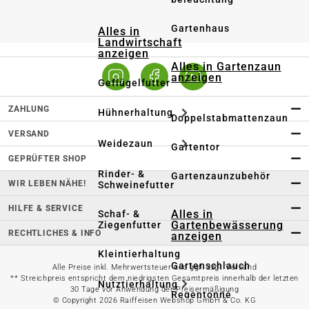
Gartenhaus
Alles in
Landwirtschaft
anzeigen
Alles in Gartenzaun
anzeigen
Geflügelfutter
ZAHLUNG
Hühnerhaltung
Doppelstabmattenzaun
VERSAND
Weidezaun
Gartentor
GEPRÜFTER SHOP
Rinder- &
Gartenzaunzubehör
WIR LEBEN NÄHE!
Schweinefutter
HILFE & SERVICE
Alles in
Schaf- &
Gartenbewässerung
Ziegenfutter
RECHTLICHES & INFO
anzeigen
Kleintierhaltung
Gartenschlauch
Alle Preise inkl. Mehrwertsteuer und ggf. zzgl. Versand
** Streichpreis entspricht dem niedrigsten Gesamtpreis innerhalb der letzten
Nutztierhaltung
30 Tage vor Anwendung der Preisermäßigung
Regentonne
© Copyright 2026 Raiffeisen Webshop GmbH & Co. KG