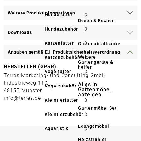
Weitere Produktinformationen
Hundefutter
Besen & Rechen
Hundezubehör
Downloads
Katzenfutter
Gartenabfallsäcke
Angaben gemäß EU-Produktsicherheitsverordnung
Weitere
Katzenzubehör
Gartengeräte & -
HERSTELLER (GPSR)
helfer
Vogelfutter
Terres Marketing- und Consulting GmbH
Industrieweg 110
Alles in
Vogelzubehör
Gartenmöbel
48155 Münster
anzeigen
info@terres.de
Kleintierfutter
Gartenmöbel Set
Kleintierzubehör
Loungemöbel
Aquaristik
Heizstrahler