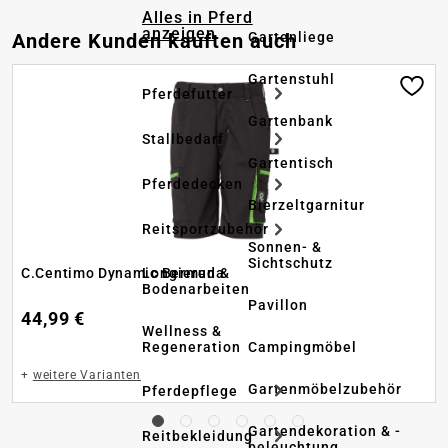
Alles in Pferd
anzeigen
Produktgalerie überspringen
Gartenliege
Andere Kunden kauften auch
Gartenstuhl
Pferdefutter
Gartenbank
Stallbedarf
Gartentisch
Pferdedecken
Bierzeltgarnitur
Reitsportzubehör
Sonnen- &
Sichtschutz
Longieren &
C.Centimo Dynamic Bermuda
Bodenarbeiten
Pavillon
44,99 €
Wellness &
Regeneration
Campingmöbel
+
weitere Varianten
Gartenmöbelzubehör
Pferdepflege
Gartendekoration & -
Reitbekleidung
beleuchtung