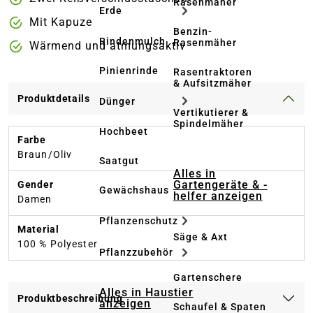
Rasenmäher
Erde
Mit Kapuze
Benzin-
Rindenmulch
Rasenmäher
Wärmend und atmungsaktiv
Pinienrinde
Rasentraktoren
& Aufsitzmäher
Produktdetails
Dünger
Vertikutierer &
Spindelmäher
Hochbeet
Farbe
Braun/Oliv
Saatgut
Alles in
Gartengeräte & -
Gender
Gewächshaus
helfer anzeigen
Damen
Pflanzenschutz
Material
Säge & Axt
100 % Polyester
Pflanzzubehör
Gartenschere
Alles in Haustier
Produktbeschreibung
anzeigen
Schaufel & Spaten