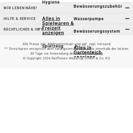
Hygiene
Bewässerungszubehör
WIR LEBEN NÄHE!
Alles in
Wasserpumpe
HILFE & SERVICE
Spielwaren &
Freizeit
RECHTLICHES & INFO
Bewässerungssystem
anzeigen
Alle Preise inkl. Mehrwertsteuer und ggf. zzgl. Versand
Spielzeug
Alles in
** Streichpreis entspricht dem niedrigsten Gesamtpreis innerhalb der letzten
Gartenteich
30 Tage vor Anwendung der Preisermäßigung
anzeigen
© Copyright 2026 Raiffeisen Webshop GmbH & Co. KG
Spielhäuser
Teichfischfutter
Wasserspielzeug
Teichpflege
Kinderfahrzeuge
Teichzubehör
Ballsport
Tretroller &
Alles in
Inlineskates
Grillzubehör
anzeigen
Sandkästen