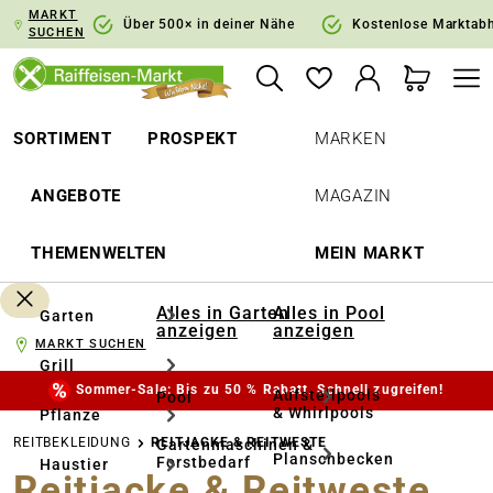
MARKT
springen
Zur Hauptnavigation springen
Über 500× in deiner Nähe
Kostenlose Marktab
SUCHEN
SORTIMENT
PROSPEKT
MARKEN
ANGEBOTE
MAGAZIN
THEMENWELTEN
MEIN MARKT
Alles in Garten
Alles in Pool
Garten
anzeigen
anzeigen
MARKT SUCHEN
Grill
Sommer-Sale: Bis zu 50 % Rabatt. Schnell zugreifen!
Aufstellpools
Pool
& Whirlpools
Pflanze
REITBEKLEIDUNG
REITJACKE & REITWESTE
Gartenmaschinen &
Planschbecken
Forstbedarf
Haustier
Reitjacke & Reitweste