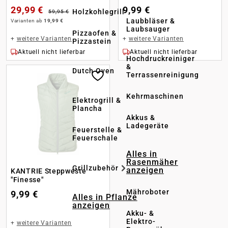
29,99 €
9,99 €
Holzkohlegrill
59,95 €
Laubbläser &
Varianten ab
19,99 €
Laubsauger
Pizzaofen &
+
weitere Varianten
+
weitere Varianten
Pizzastein
Aktuell nicht lieferbar
Aktuell nicht lieferbar
Hochdruckreiniger
&
Dutch Oven
Terrassenreinigung
Kehrmaschinen
Elektrogrill &
Plancha
Akkus &
Ladegeräte
Feuerstelle &
Feuerschale
Alles in
Rasenmäher
Grillzubehör
anzeigen
KANTRIE Steppweste
"Finesse"
Mähroboter
9,99 €
Alles in Pflanze
anzeigen
Akku- &
Elektro-
+
weitere Varianten