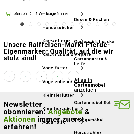
Hundefutter
Lieferzeit: 2 - 5 Werktage
Besen & Rechen
Hundezubehör
Katzenfutter
Gartenabfallsäcke
Unsere Raiffeisen-Markt Pferde-
Eigenmarken: Qualität, auf die wir
Weitere
Katzenzubehör
stolz sind!
Gartengeräte & -
helfer
Vogelfutter
Alles in
Vogelzubehör
Gartenmöbel
anzeigen
Kleintierfutter
Newsletter
Gartenmöbel Set
Kleintierzubehör
abonnieren:
Angebote
&
Aktionen
immer zuerst
Loungemöbel
Aquaristik
erfahren!
Heizstrahler