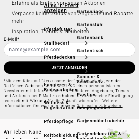
Erfahre als Erste:r von neuen Aktionen
Alles in Pferd
anzeigen
Gartenliege
Verpasse keine exklusiven Angebote und Rabatte
mehr
Gartenstuhl
Pferdefutter
Inspiration, Trends & Neuheiten
Gartenbank
E-Mail*
Stallbedarf
Gartentisch
Pferdedecken
Bierzeltgarnitur
JETZT ANMELDEN
Reitsportzubehör
Sonnen- &
*Mit dem Klick auf “Jetzt anmelden” willige ich ein, von der
Sichtschutz
Longieren &
Raiffeisen Webshop GmbH & Co. KG einen personalisierten
Bodenarbeiten
Newsletter mit Informationen zu Produkten, Angeboten, Trends
Pavillon
und Aktionen per E-Mail zu erhalten. Ich kann meine Einwilligung
jederzeit mit Wirkung für die Zukunft widerrufen. Weitere
Wellness &
Informationen findest du in unseren
Datenschutzhinweisen.
Regeneration
Campingmöbel
Gartenmöbelzubehör
Pferdepflege
Wir leben Nähe
Gartendekoration & -
Reitbekleidung
beleuchtung