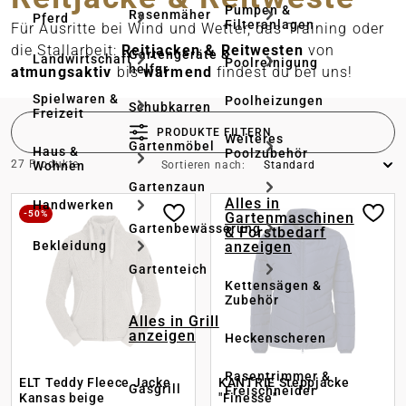
Pumpen &
Rasenmäher
Pferd
Filteranlagen
Für Ausritte bei Wind und Wetter, das Training oder
die Stallarbeit:
Reitjacken & Reitwesten
von
Gartengeräte & -
Landwirtschaft
Poolreinigung
helfer
atmungsaktiv
bis
wärmend
findest du bei uns!
Spielwaren &
Poolheizungen
Schubkarren
Freizeit
PRODUKTE FILTERN
Weiteres
Gartenmöbel
Haus &
Poolzubehör
27 Produkte
Wohnen
Sortieren nach:
Gartenzaun
Alles in
Handwerken
-50%
Gartenmaschinen
Gartenbewässerung
& Forstbedarf
anzeigen
Bekleidung
Gartenteich
Kettensägen &
Zubehör
Alles in Grill
anzeigen
Heckenscheren
Rasentrimmer &
ELT Teddy Fleece Jacke
KANTRIE Steppjacke
Gasgrill
Freischneider
Kansas beige
"Finesse"