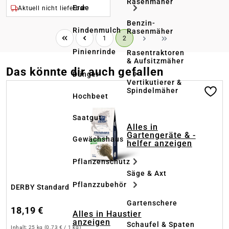
Rasenmäher
Erde
Aktuell nicht lieferbar
Benzin-
Rindenmulch
Rasenmäher
Seite
Seite
1
2
Pinienrinde
Rasentraktoren
& Aufsitzmäher
Das könnte dir auch gefallen
Dünger
Vertikutierer &
Produktgalerie überspringen
Spindelmäher
Hochbeet
Saatgut
Alles in
Gartengeräte & -
Gewächshaus
helfer anzeigen
Pflanzenschutz
Säge & Axt
Pflanzzubehör
DERBY Standard
Gartenschere
18,19 €
Alles in Haustier
anzeigen
Schaufel & Spaten
Inhalt:
25 kg
(0,73 € / 1 kg)