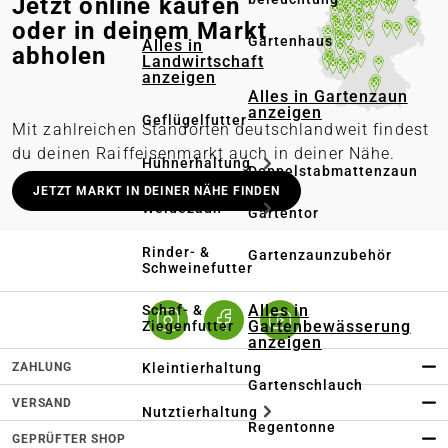
Jetzt online kaufen
oder in deinem Markt
Gartenhaus
Alles in
abholen
Landwirtschaft
anzeigen
Alles in Gartenzaun
anzeigen
Geflügelfutter
Mit zahlreichen Standorten deutschlandweit findest
du deinen Raiffeisenmarkt auch in deiner Nähe.
Hühnerhaltung
Doppelstabmattenzaun
Deutschlandweit stationäre Märkte
JETZT MARKT IN DEINER NÄHE FINDEN
Weidezaun
Gartentor
Lieferung in deinen Wunschmarkt
Persönliche Beratung vor Ort
Rinder- &
Gartenzaunzubehör
Schweinefutter
Online bestellen – regional abholen
Alles in
Schaf- &
Gartenbewässerung
Ziegenfutter
anzeigen
ZAHLUNG
Kleintierhaltung
Gartenschlauch
VERSAND
Nutztierhaltung
Regentonne
GEPRÜFTER SHOP