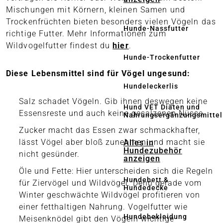
Mischungen mit Körnern, kleinen Samen und
Trockenfrüchten bieten besonders vielen Vögeln das
Hunde-Nassfutter
richtige Futter. Mehr Informationen zum
Wildvogelfutter findest du
hier
.
Hunde-Trockenfutter
Diese Lebensmittel sind für Vögel ungesund:
Hundeleckerlis
Salz schadet Vögeln. Gib ihnen deswegen keine
Hund VET Diäten und
Essensreste und auch keine gesalzenen Nüsse.
Nahrungsergänzungsmittel
Zucker macht das Essen zwar schmackhafter,
lässt Vögel aber bloß zunehmen und macht sie
Alles in
Hundezubehör
nicht gesünder.
anzeigen
Öle und Fette: Hier unterscheiden sich die Regeln
Hundebett &
für Ziervögel und Wildvögel. Denn gerade vom
Hundedecke
Winter geschwächte Wildvögel profitieren von
einer fetthaltigen Nahrung. Vogelfutter wie
Hundebekleidung
Meisenknödel gibt den Vögeln wichtige