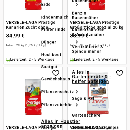
Rasenmäher
Erde
Benzin-
Rindenmulch
Rasenmäher
VERSELE-LAGA Prestige
VERSELE-LAGA Prestige
Kanarien Zucht ohne
Großsittiche Spezial 20 kg
Pinienrinde
Rasentraktoren
Rübsen Extra 20 kg
& Aufsitzmäher
34,99 €
33,99 €
Dünger
Inhalt:
20 kg
(1,75 € / 1 kg)
Inhalt:
20 kg
(1,70 € / 1 kg)
Vertikutierer &
Spindelmäher
Hochbeet
Lieferzeit: 2 - 5 Werktage
Lieferzeit: 2 - 5 Werktage
Saatgut
Alles in
Gartengeräte & -
Gewächshaus
helfer anzeigen
Pflanzenschutz
Säge & Axt
Pflanzzubehör
Gartenschere
Alles in Haustier
anzeigen
Schaufel & Spaten
VERSELE-LAGA Prestige
VERSELE-LAGA Olympia