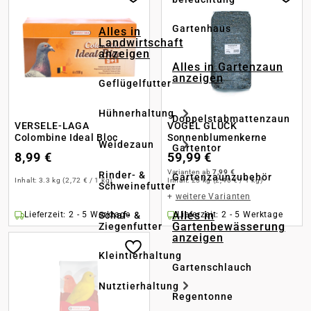
Gartenhaus
Alles in
Landwirtschaft
anzeigen
Alles in Gartenzaun
anzeigen
Geflügelfutter
Hühnerhaltung
Doppelstabmattenzaun
VERSELE-LAGA
VOGEL GLÜCK
Colombine Ideal Bloc
Sonnenblumenkerne
Weidezaun
Gartentor
8,99 €
59,99 €
Varianten ab
7,99 €
Rinder- &
Gartenzaunzubehör
Inhalt:
3.3 kg
(2,72 € / 1 kg)
Inhalt:
25 kg
(2,40 € / 1 kg)
Schweinefutter
+
weitere Varianten
Alles in
Schaf- &
Lieferzeit: 2 - 5 Werktage
Lieferzeit: 2 - 5 Werktage
Gartenbewässerung
Ziegenfutter
anzeigen
Kleintierhaltung
Gartenschlauch
Nutztierhaltung
Regentonne