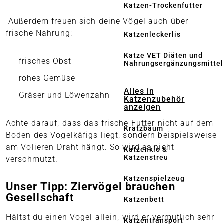
Katzen-Trockenfutter
Außerdem freuen sich deine Vögel auch über
frische Nahrung:
Katzenleckerlis
Katze VET Diäten und
frisches Obst
Nahrungsergänzungsmittel
rohes Gemüse
Alles in
Gräser und Löwenzahn
Katzenzubehör
anzeigen
Achte darauf, dass das frische Futter nicht auf dem
Kratzbaum
Boden des Vogelkäfigs liegt, sondern beispielsweise
am Volieren-Draht hängt. So wird es nicht
Katzenklo &
Katzenstreu
verschmutzt.
Katzenspielzeug
Unser Tipp: Ziervögel brauchen
Gesellschaft
Katzenbett
Hältst du einen Vogel allein, wird er vermutlich sehr
Katzentransport