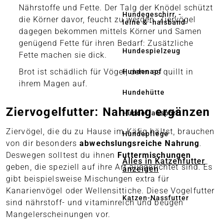
Nährstoffe und Fette. Der Talg der Knödel schützt
Hundegeschirr, -
die Körner davor, feucht zu werden. Ziervögel
leine & -halsband
dagegen bekommen mittels Körner und Samen
genügend Fette für ihren Bedarf: Zusätzliche
Hundespielzeug
Fette machen sie dick.
Brot ist schädlich für Vögel, denn es quillt in
Hundenapf
ihrem Magen auf.
Hundehütte
Ziervogelfutter: Nahrung ergänzen
Hundetransport
Ziervögel, die du zu Hause im Käfig hältst, brauchen
Hundepflege
von dir besonders
abwechslungsreiche Nahrung
.
Deswegen solltest du ihnen
Futtermischungen
Alles in Katzenfutter
geben, die speziell auf ihre Art ausgerichtet sind. Es
anzeigen
gibt beispielsweise Mischungen extra für
Kanarienvögel oder Wellensittiche. Diese Vogelfutter
Katzen-Nassfutter
sind nährstoff- und vitaminreich und beugen
Mangelerscheinungen vor.