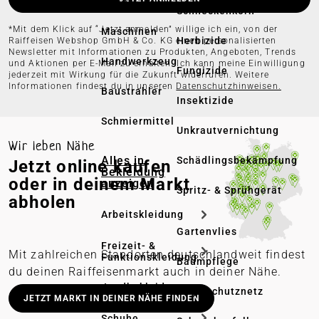
Leiter
Schneckenkorn
*Mit dem Klick auf “Jetzt anmelden” willige ich ein, von der
Maschinen
Herbizide
Raiffeisen Webshop GmbH & Co. KG einen personalisierten
Newsletter mit Informationen zu Produkten, Angeboten, Trends
Handwerkzeug
und Aktionen per E-Mail zu erhalten. Ich kann meine Einwilligung
Fungizide
jederzeit mit Wirkung für die Zukunft widerrufen. Weitere
Informationen findest du in unseren
Datenschutzhinweisen.
Baustrahler
Insektizide
Schmiermittel
Unkrautvernichtung
Wir leben Nähe
Alles in
Schädlingsbekämpfung
Jetzt online kaufen
Bekleidung
oder in deinem Markt
anzeigen
Spritz- & Sprühgerät
abholen
Arbeitskleidung
Gartenvlies
Freizeit- &
Mit zahlreichen Standorten deutschlandweit findest
Funktionskleidung
Baumpflege
du deinen Raiffeisenmarkt auch in deiner Nähe.
Jagdbekleidung
Deutschlandweit stationäre Märkte
Vogelschutznetz
JETZT MARKT IN DEINER NÄHE FINDEN
Lieferung in deinen Wunschmarkt
Schuhe