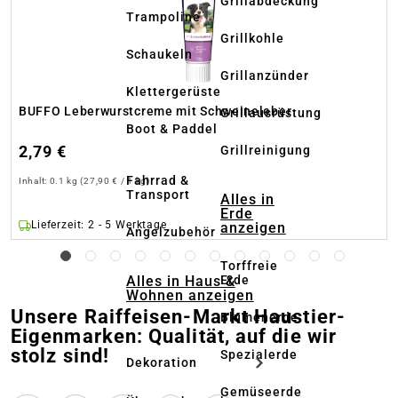
Grillabdeckung
Trampoline
Grillkohle
Schaukeln
Grillanzünder
Klettergerüste
BUFFO Leberwurstcreme mit Schweineleber
Grillausrüstung
Boot & Paddel
2,79 €
Grillreinigung
Fahrrad &
Inhalt:
0.1 kg
(27,90 € / 1 kg)
Transport
Alles in
Erde
Lieferzeit: 2 - 5 Werktage
anzeigen
Angelzubehör
Torffreie
Alles in Haus &
Erde
Wohnen anzeigen
Unsere Raiffeisen-Markt Haustier-
Blumenerde
Eigenmarken: Qualität, auf die wir
stolz sind!
Spezialerde
Dekoration
Gemüseerde