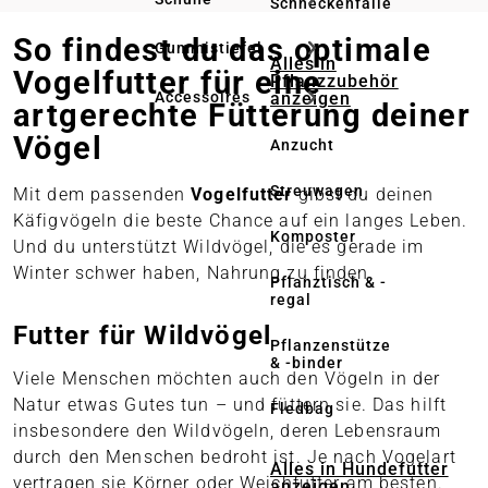
Schneckenfalle
Persönliche Beratung vor Ort
So findest du das optimale
Gummistiefel
Alles in
Online bestellen – regional abholen
Vogelfutter für eine
Pflanzzubehör
anzeigen
Accessoires
artgerechte Fütterung deiner
Vögel
Anzucht
Streuwagen
Mit dem passenden
Vogelfutter
gibst du deinen
Käfigvögeln die beste Chance auf ein langes Leben.
Komposter
Und du unterstützt Wildvögel, die es gerade im
Winter schwer haben, Nahrung zu finden.
Pflanztisch & -
regal
Futter für Wildvögel
Pflanzenstütze
& -binder
Viele Menschen möchten auch den Vögeln in der
Natur etwas Gutes tun – und füttern sie. Das hilft
Fledbag
insbesondere den Wildvögeln, deren Lebensraum
durch den Menschen bedroht ist. Je nach Vogelart
Alles in Hundefutter
vertragen sie Körner oder Weichfutter am besten.
anzeigen