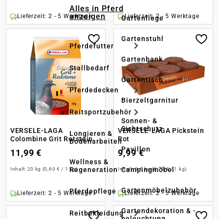
Alles in Pferd
anzeigen
Lieferzeit: 2 - 5 Werktage
Lieferzeit: 2 - 5 Werktage
Gartenliege
Gartenstuhl
Pferdefutter
Gartenbank
Stallbedarf
Gartentisch
Pferdedecken
Bierzeltgarnitur
Reitsportzubehör
Sonnen- &
Sichtschutz
VERSELE-LAGA
VERSELE-LAGA Pickstein
Longieren &
Colombine Grit Rotstein
Rot
Bodenarbeiten
Pavillon
11,99 €
9,99 €
Wellness &
Regeneration
Campingmöbel
Inhalt:
20 kg
(0,60 € / 1 kg)
Inhalt:
3.6 kg
(2,78 € / 1 kg)
Gartenmöbelzubehör
Pferdepflege
Lieferzeit: 2 - 5 Werktage
Lieferzeit: 2 - 5 Werktage
Gartendekoration & -
Reitbekleidung
beleuchtung