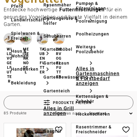
Pumpen &
Rasenmäher
Pferd
Filteranlagen
Entdecke hochwertige
Futtermischungen
für ein
gesundes Vogelleben und bunte Vielfalt in deinem
Gartengeräte & -
Landwirtschaft
Poolreinigung
helfer
Garten.
Spielwaren &
Poolheizungen
Schubkarren
Freizeit
Weiteres
Gartenmöbel
WI
ME
TA
ZIE
Haus &
Poolzubehör
LD
ISE
UB
RV
Wohnen
VO
NK
EN
OG
Gartenzaun
GE
NÖ
FU
EL
LF
DE
TT
FU
Alles in
Handwerken
UT
L
ER
TT
Gartenmaschinen
Gartenbewässerung
TE
ER
& Forstbedarf
R
anzeigen
Bekleidung
Gartenteich
Kettensägen &
Zubehör
PRODUKTE FILTERN
Alles in Grill
anzeigen
85 Produkte
Sortieren nach:
Heckenscheren
Rasentrimmer &
Gasgrill
Freischneider