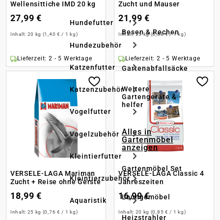
Wellensittiche IMD 20 kg
Zucht und Mauser
27,99 €
21,99 €
Hundefutter
Besen & Rechen
Inhalt:
20 kg
(1,40 € / 1 kg)
Inhalt:
25 kg
(0,88 € / 1 kg)
Hundezubehör
Lieferzeit: 2 - 5 Werktage
Lieferzeit: 2 - 5 Werktage
Katzenfutter
Gartenabfallsäcke
Weitere
Katzenzubehör
Gartengeräte & -
helfer
Vogelfutter
Alles in
Vogelzubehör
Gartenmöbel
anzeigen
Kleintierfutter
Gartenmöbel Set
VERSELE-LAGA Mariman
VERSELE-LAGA Classic 4
Kleintierzubehör
Zucht + Reise ohne Gerste
Jahreszeiten
18,99 €
16,99 €
Loungemöbel
Aquaristik
Inhalt:
25 kg
(0,76 € / 1 kg)
Inhalt:
20 kg
(0,85 € / 1 kg)
Heizstrahler