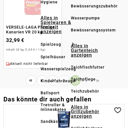
Hygiene
Bewässerungszubehör
Alles in
Wasserpumpe
Spielwaren &
Freizeit
VERSELE-LAGA Prestige
Bewässerungssystem
anzeigen
Kanarien VR 20 kg
32,99 €
Spielzeug
Alles in
Gartenteich
Inhalt:
20 kg
(1,65 € / 1 kg)
anzeigen
Spielhäuser
Aktuell nicht lieferbar
Teichfischfutter
Wasserspielzeug
Teichpflege
Seite
Seite
Seite
Kinderfahrzeuge
2
3
4
Teichzubehör
Ballsport
Das könnte dir auch gefallen
Tretroller &
Alles in
Produktgalerie überspringen
Inlineskates
Grillzubehör
anzeigen
Sandkästen