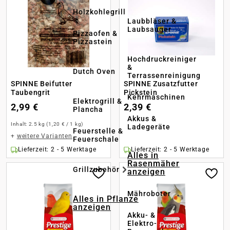
Holzkohlegrill
Laubbläser &
Laubsauger
Pizzaofen &
Pizzastein
Hochdruckreiniger
&
Dutch Oven
Terrassenreinigung
SPINNE Beifutter
SPINNE Zusatzfutter
Taubengrit
Pickstein
Kehrmaschinen
Elektrogrill &
2,99 €
2,39 €
Plancha
Akkus &
Inhalt:
2.5 kg
(1,20 € / 1 kg)
Ladegeräte
Feuerstelle &
+
weitere Varianten
Feuerschale
Lieferzeit: 2 - 5 Werktage
Lieferzeit: 2 - 5 Werktage
Alles in
Rasenmäher
Grillzubehör
anzeigen
Mähroboter
Alles in Pflanze
anzeigen
Akku- &
Elektro-