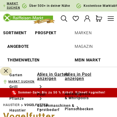
MARKT
springen
Zur Hauptnavigation springen
Über 500× in deiner Nähe
Kostenlose Marktab
SUCHEN
SORTIMENT
PROSPEKT
MARKEN
ANGEBOTE
MAGAZIN
THEMENWELTEN
MEIN MARKT
Alles in Garten
Alles in Pool
Garten
anzeigen
anzeigen
MARKT SUCHEN
Grill
Sommer-Sale: Bis zu 50 % Rabatt. Schnell zugreifen!
Aufstellpools
Pool
& Whirlpools
Pflanze
HAUSTIER
VOGELFUTTER
Gartenmaschinen &
Planschbecken
Forstbedarf
Haustier
Vogelfutter