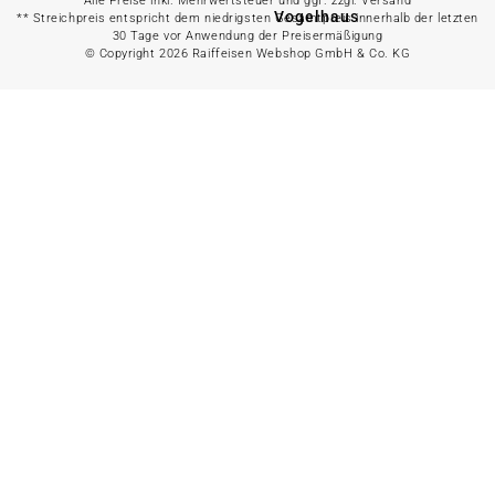
Alle Preise inkl. Mehrwertsteuer und ggf. zzgl. Versand
Vogelhaus
** Streichpreis entspricht dem niedrigsten Gesamtpreis innerhalb der letzten
30 Tage vor Anwendung der Preisermäßigung
© Copyright 2026 Raiffeisen Webshop GmbH & Co. KG
Nistkasten
Meisenknödelspender
Vogelsand
Alles in
Kleintierfutter
anzeigen
Kaninchenfutter
Meerschweinchenfutter
Kleintiersnacks
Kleintierheu