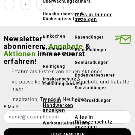
Überwachungskamera
Haushaltsgeräte &
Alles in Dünger
Küchenutensilien
anzeigen
Einkochen
Newsletter
Rasendünger
abonnieren:
Angebote
&
Brennstoffe &
Blumendünger
Aktionen
immer zuerst
Kaminzubehör
erfahren!
Gemüsedünger
Reinigung
Erfahre als Erste:r von neuen Aktionen
Bodenverbesserer
Insektenschutz &
Verpasse keine exklusiven Angebote und Rabatte
Schädlingsabwehr
Spezialdünger
mehr
Inspiration, Trends & Neuheiten
Alles in
Universaldünger
Handwerken
E-Mail*
anzeigen
Alles in
Pflanzenschutz
Werkstatteinrichtung
anzeigen
JETZT ANMELDEN