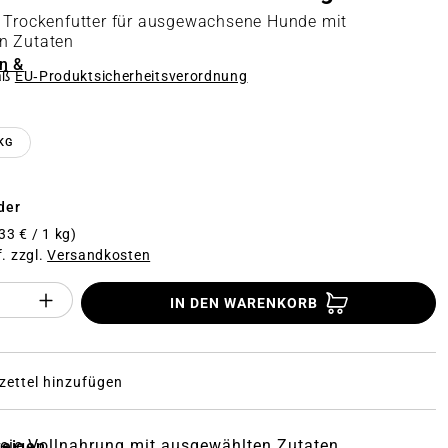
 Trockenfutter für ausgewachsene Hunde mit
n Zutaten
n &
äß
EU‑Produktsicherheitsverordnung
n
KG
der
33 € / 1 kg)
f. zzgl.
Versandkosten
Anzahl des Produktes "%product%": Gi
IN DEN WARENKORB
ettel hinzufügen
eie Vollnahrung mit ausgewählten Zutaten
zeigen