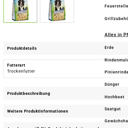
Feuerstell
Grillzubeh
Alles in 
Erde
Produktdetails
Rindenmul
Futterart
Trockenfutter
Pinienrind
Dünger
Produktbeschreibung
Hochbeet
Saatgut
Weitere Produktinformationen
Gewächsha