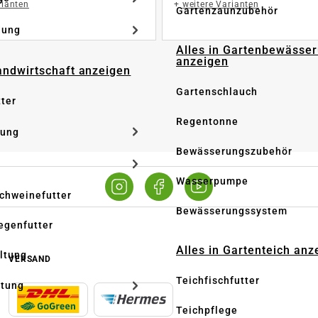
rianten
+
weitere Varianten
Gartenzaunzubehör
dung
Alles in Gartenbewässe
anzeigen
Landwirtschaft anzeigen
Gartenschlauch
tter
Regentonne
tung
Bewässerungszubehör
Wasserpumpe
Schweinefutter
Bewässerungssystem
iegenfutter
Alles in Gartenteich anz
altung
VERSAND
Teichfischfutter
ltung
Teichpflege