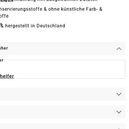
servierungsstoffe & ohne künstliche Farb- &
offe
r
 & hergestellt in Deutschland
äher
er
-helfer