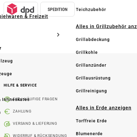
Teichzubehör
pielwaren & Freizeit
Alles in Grillzubehör an
Grillabdeckung
r
Grillkohle
elzeug
Grillanzünder
zeuge
Grillausrüstung
HILFE & SERVICE
Grillreinigung
& Inlineskates
FAQ | HÄUFIGE FRAGEN
Alles in Erde anzeigen
ZAHLUNG
n
Torffreie Erde
VERSAND & LIEFERUNG
e
Blumenerde
WIDERRUF & RÜCKSENDUNG