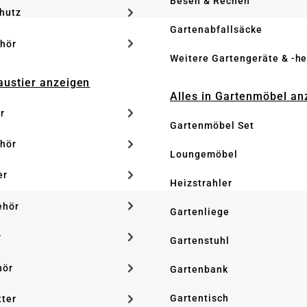
Besen & Rechen
hutz
Gartenabfallsäcke
hör
Weitere Gartengeräte & -he
Haustier anzeigen
Alles in Gartenmöbel an
r
Gartenmöbel Set
hör
Loungemöbel
er
Heizstrahler
ehör
Gartenliege
r
Gartenstuhl
hör
Gartenbank
Gartentisch
tter