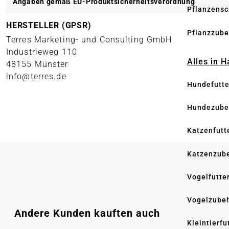
Angaben gemäß EU-Produktsicherheitsverordnung
Pflanzensc
HERSTELLER (GPSR)
Pflanzzube
Terres Marketing- und Consulting GmbH
Industrieweg 110
Alles in 
48155 Münster
info@terres.de
Hundefutte
Hundezube
Katzenfutt
Katzenzub
Vogelfutte
Vogelzube
Produktgalerie überspringen
Andere Kunden kauften auch
Kleintierfu