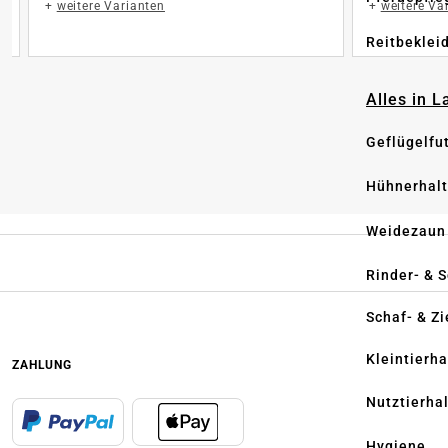
+
weitere Varianten
+
weitere Va
Reitbeklei
Alles in 
Geflügelfu
Hühnerhal
Weidezaun
Rinder- & 
Schaf- & Z
Kleintierh
ZAHLUNG
Nutztierha
Hygiene