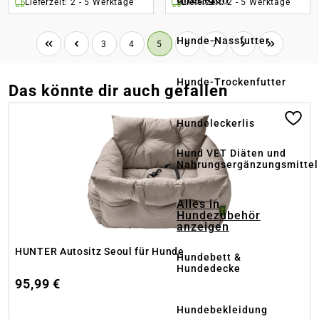
Lieferzeit: 2 - 5 Werktage
Lieferzeit: 2 - 5 Werktage
Hunde-Nassfutter
Seite
Seite
Seite
Seite
Seite
3
4
5
6
7
Hunde-Trockenfutter
Das könnte dir auch gefallen
Produktgalerie überspringen
Hundeleckerlis
Hund VET Diäten und
Nahrungsergänzungsmittel
Alles in
Hundezubehör
anzeigen
HUNTER Autositz Seoul für Hunde
Hundebett &
Hundedecke
95,99 €
Hundebekleidung