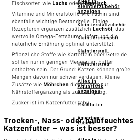
Alles in
Fischsorten wie
Lachs
oder
Thunfisch
.
Kleintierzubehör
anzeigen
Vitamine und Mineralstoffe wie Taurin sind
ebenfalls wichtige Bestandteile. Einige
Kleintierstallzubehör
Rezepturen ergänzen zusätzlich
Lachsöl
, das
wertvolle Omega-Fettsäuren liefert und die
Kleintiertransport
natürliche Ernährung optimal unterstützt.
Kleintierstall
Pflanzliche Stoffe wie Kartoffeln oder Getreide
sollten nur in geringen Mengen im Futter
Kleintierstreu
enthalten sein. Der Grund: Katzen können große
Mengen davon nur schwer verdauen. Kleine
Alles in
Zusätze wie
Möhrchen
dienen eher zur
Aquaristik
anzeigen
Nährstoffergänzung als zur Sättigung.
Zucker ist im Katzenfutter tabu.
Fischfutter
Aquarium-
Trocken-, Nass- oder halbfeuchtes
Zubehör
Katzenfutter – was ist besser?