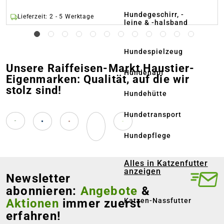
Hundegeschirr, -
Lieferzeit: 2 - 5 Werktage
leine & -halsband
Hundespielzeug
Unsere Raiffeisen-Markt Haustier-
Hundenapf
Eigenmarken: Qualität, auf die wir
stolz sind!
Hundehütte
Hundetransport
Hundepflege
Alles in Katzenfutter
anzeigen
Newsletter
abonnieren:
Angebote
&
Aktionen
immer zuerst
Katzen-Nassfutter
erfahren!