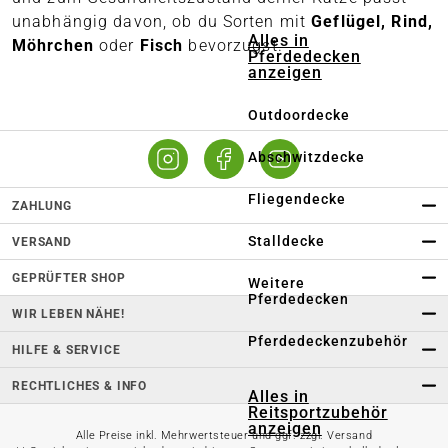
unabhängig davon, ob du Sorten mit
Geflügel, Rind,
Alles in
Möhrchen
oder
Fisch
bevorzugst.
Pferdedecken
anzeigen
Outdoordecke
Abschwitzdecke
Fliegendecke
ZAHLUNG
Stalldecke
VERSAND
GEPRÜFTER SHOP
Weitere
Pferdedecken
WIR LEBEN NÄHE!
Pferdedeckenzubehör
HILFE & SERVICE
RECHTLICHES & INFO
Alles in
Reitsportzubehör
anzeigen
Alle Preise inkl. Mehrwertsteuer und ggf. zzgl. Versand