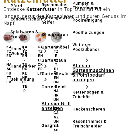
Pumpen &
Rasenmäher
Pferd
Filteranlagen
Entdecke
Katzenfutter
in Top-Qualität für ein
langes, gesundes Katzenleben und puren Genuss im
Gartengeräte & -
Landwirtschaft
Poolreinigung
helfer
Napf.
Spielwaren &
Poolheizungen
Schubkarren
Freizeit
Weiteres
Gartenmöbel
KA
KA
KA
KA
Haus &
Poolzubehör
TZ
TZ
TZ
TZ
Wohnen
EN
EN
EN
E
Gartenzaun
-
-
LE
VE
NA
TR
CK
T
Alles in
Handwerken
SS
OC
ER
DI
Gartenmaschinen
Gartenbewässerung
FU
KE
LIS
ÄT
& Forstbedarf
TT
NF
EN
anzeigen
Bekleidung
ER
UT
UN
Gartenteich
TE
D
R
NA
Kettensägen &
HR
Zubehör
UN
Alles in Grill
GS
anzeigen
ER
Heckenscheren
GÄ
NZ
Rasentrimmer &
UN
Gasgrill
Freischneider
GS
MI