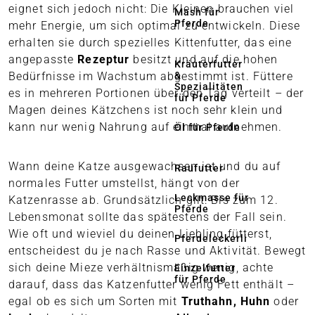
eignet sich jedoch nicht: Die Kleinen brauchen viel
Mash für
Pferde
mehr Energie, um sich optimal zu entwickeln. Diese
erhalten sie durch spezielles Kittenfutter, das eine
angepasste
Rezeptur
besitzt und auf die hohen
Kräuterfutter
&
Bedürfnisse im Wachstum abgestimmt ist. Füttere
Spezialitäten
es in mehreren Portionen über den Tag verteilt – der
für Pferde
Magen deines Kätzchens ist noch sehr klein und
kann nur wenig Nahrung auf einmal aufnehmen.
Öl für Pferde
Wann deine Katze ausgewachsen ist und du auf
Raufutter
normales Futter umstellst, hängt von der
Leckmasse für
Katzenrasse ab. Grundsätzlich gilt: Bis zum 12.
Pferde
Lebensmonat sollte das spätestens der Fall sein.
Wie oft und wieviel du deinen Liebling fütterst,
Pferdeleckerli
entscheidest du je nach Rasse und Aktivität. Bewegt
sich deine Mieze verhältnismäßig wenig, achte
Einzelfutter
für Pferde
darauf, dass das Katzenfutter wenig Fett enthält –
egal ob es sich um Sorten mit
Truthahn, Huhn
oder