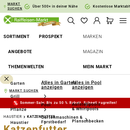
MARKT
springen
Zur Hauptnavigation springen
Über 500× in deiner Nähe
Kostenlose Marktab
SUCHEN
SORTIMENT
PROSPEKT
MARKEN
ANGEBOTE
MAGAZIN
THEMENWELTEN
MEIN MARKT
Alles in Garten
Alles in Pool
Garten
anzeigen
anzeigen
MARKT SUCHEN
Grill
Sommer-Sale: Bis zu 50 % Rabatt. Schnell zugreifen!
Aufstellpools
Pool
& Whirlpools
Pflanze
HAUSTIER
KATZENFUTTER
Gartenmaschinen &
Planschbecken
Forstbedarf
Haustier
Katzenfutter