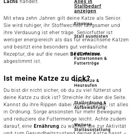
Alles in
Lachs
handelt.
Stallbedarf
anzeigen
Mit etwa zehn Jahren gilt deine Katze als Senior.
Einstreu
Sie wird ruhiger, ihr Stoffwechsel langsamer und
ihre Verdauung ist eher träge. Seniorfutter ist
Stall ausmisten
weniger energiereich als das für erwachsene Katzen
und besitzt eine besonders gut verdauliche
Futtereimer,
Rezeptur, die auf die neuen
Bedürfnisse
Futtertonnen &
abgestimmt ist.
Futtertröge
Ist meine Katze zu dick?
Heunetze &
Heuraufen
Du bist dir nicht sicher, ob du zu viel fütterst und
deine Katze zu dick ist? Streichle ihr über die Seite.
Stallordnung &
Kannst du ihre Rippen dabei noch ertasten, ist alles
Aufbewahrung
in Ordnung. Sorge ansonsten für mehr Bewegung
und reduziere die Futtermenge leicht. Achte zudem
Weitere
darauf, eine
Ernährung
zu wählen, die zur Aktivität
Stallausstattung
und zum Gesundheitszustand deiner Katze passt –