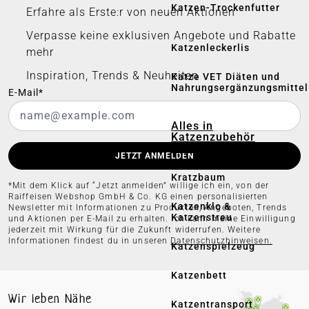
Katzen-Trockenfutter
Erfahre als Erste:r von neuen Aktionen
Verpasse keine exklusiven Angebote und Rabatte
Katzenleckerlis
mehr
Inspiration, Trends & Neuheiten
Katze VET Diäten und
Nahrungsergänzungsmittel
E-Mail*
Alles in
Katzenzubehör
anzeigen
JETZT ANMELDEN
Kratzbaum
*Mit dem Klick auf “Jetzt anmelden” willige ich ein, von der
Raiffeisen Webshop GmbH & Co. KG einen personalisierten
Katzenklo &
Newsletter mit Informationen zu Produkten, Angeboten, Trends
Katzenstreu
und Aktionen per E-Mail zu erhalten. Ich kann meine Einwilligung
jederzeit mit Wirkung für die Zukunft widerrufen. Weitere
Informationen findest du in unseren
Datenschutzhinweisen.
Katzenspielzeug
Katzenbett
Wir leben Nähe
Katzentransport