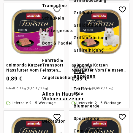
Grillabdeckung
Trampoline
Grillkohle
Schaukeln
Grillanzünder
Klettergerüste
Grillausrüstung
Boot & Paddel
Grillreinigung
Fahrrad &
Transport
animonda Katzen-
animonda Katzen
Alles in
Nassfutter Vom Feinsten
Nassfutter Vom Feinsten
Erde
Kitten mit Lamm
Senior mit Geflügel
anzeigen
Angelzubehör
0,89 €
0,89 €
Torffreie
Inhalt:
0.1 kg
(8,90 € / 1 kg)
Inhalt:
0.1 kg
(8,90 € / 1 kg)
Alles in Haus &
Erde
Wohnen anzeigen
Lieferzeit: 2 - 5 Werktage
Lieferzeit: 2 - 5 Werktage
Blumenerde
Spezialerde
Dekoration
Gemüseerde