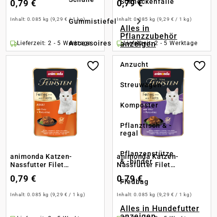
Schneckenfalle
0,79 €
0,79 €
Inhalt:
0.085 kg
(9,29 € / 1 kg)
Inhalt:
0.085 kg
(9,29 € / 1 kg)
Gummistiefel
Alles in
Pflanzzubehör
anzeigen
Accessoires
Lieferzeit: 2 - 5 Werktage
Lieferzeit: 2 - 5 Werktage
Anzucht
Streuwagen
Komposter
Pflanztisch & -
regal
Pflanzenstütze
animonda Katzen-
animonda Katzen-
& -binder
Nassfutter Filet
Nassfutter Filet
Ente+Putenfilet
Wild+Putenfilet
0,79 €
0,79 €
Fledbag
Inhalt:
0.085 kg
(9,29 € / 1 kg)
Inhalt:
0.085 kg
(9,29 € / 1 kg)
Alles in Hundefutter
anzeigen