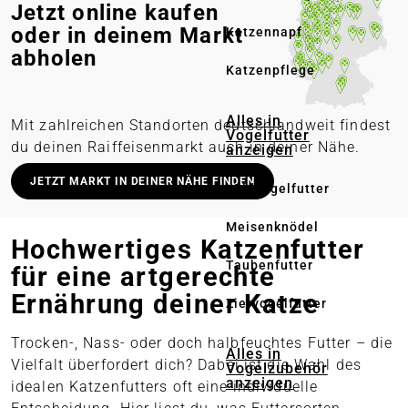
Jetzt online kaufen
oder in deinem Markt
Katzennapf
abholen
Katzenpflege
Alles in
Mit zahlreichen Standorten deutschlandweit findest
Vogelfutter
du deinen Raiffeisenmarkt auch in deiner Nähe.
anzeigen
Deutschlandweit stationäre Märkte
JETZT MARKT IN DEINER NÄHE FINDEN
Wildvogelfutter
Lieferung in deinen Wunschmarkt
Meisenknödel
Persönliche Beratung vor Ort
Hochwertiges Katzenfutter
Online bestellen – regional abholen
Taubenfutter
für eine artgerechte
Ernährung deiner Katze
Ziervogelfutter
Trocken-, Nass- oder doch halbfeuchtes Futter – die
Alles in
Vielfalt überfordert dich? Dabei ist die Wahl des
Vogelzubehör
anzeigen
idealen Katzenfutters oft eine individuelle