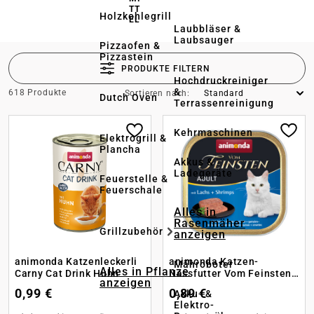
TT
Holzkohlegrill
EL
Laubbläser &
Laubsauger
Pizzaofen &
Pizzastein
PRODUKTE FILTERN
Hochdruckreiniger
&
618 Produkte
Sortieren nach:
Dutch Oven
Terrassenreinigung
Kehrmaschinen
Elektrogrill &
Plancha
Akkus &
Ladegeräte
Feuerstelle &
Feuerschale
Alles in
Rasenmäher
Grillzubehör
anzeigen
animonda Katzenleckerli
animonda Katzen-
Mähroboter
Alles in Pflanze
Carny Cat Drink Huhn
Nassfutter Vom Feinsten
anzeigen
Adult Lachs + Schrimps
0,99 €
0,89 €
Akku- &
Elektro-