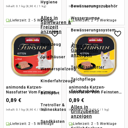
Hygiene
Bewässerungszubehör
Inhalt:
0.1 kg
(8,90 € / 1 kg)
Inhalt:
0.1 kg
(8,90 € / 1 kg)
Alles in
Wasserpumpe
Lieferzeit: 2 - 5 Werktage
Lieferzeit: 2 - 5 Werktage
Spielwaren &
Freizeit
Bewässerungssystem
anzeigen
Spielzeug
Alles in
Gartenteich
anzeigen
Spielhäuser
Teichfischfutter
Wasserspielzeug
Teichpflege
Kinderfahrzeuge
animonda Katzen-
animonda Katzen-
Teichzubehör
Nassfutter Vom Feinsten
Nassfutter Vom Feinsten
Ballsport
Kitten mit Rind
Kitten mit Geflügel
0,89 €
0,89 €
Tretroller &
Alles in
Inlineskates
Inhalt:
0.1 kg
(8,90 € / 1 kg)
Inhalt:
0.1 kg
(8,90 € / 1 kg)
Grillzubehör
anzeigen
Sandkästen
Lieferzeit: 2 - 5 Werktage
Lieferzeit: 2 - 5 Werktage