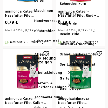
Leiter
Schneckenkorn
Maschinen
animonda Katzen-
animonda Katzen-
Herbizide
Nassfutter Filet
Nassfutter Filet Rind +
Geflügel+Seelachsfilet
Putenfilet
Handwerkzeug
0,79 €
0,79 €
Fungizide
Baustrahler
Inhalt:
0.085 kg
(9,29 € / 1 kg)
Inhalt:
0.085 kg
(9,29 € / 1 kg)
Insektizide
Schmiermittel
Lieferzeit: 2 - 5 Werktage
Lieferzeit: 2 - 5 Werktage
Unkrautvernichtung
Alles in
Schädlingsbekämpfung
Bekleidung
anzeigen
Spritz- & Sprühgerät
Arbeitskleidung
Gartenvlies
Freizeit- &
Funktionskleidung
Baumpflege
Jagdbekleidung
Vogelschutznetz
animonda Katzen-
animonda Katzen-
Nassfutter Filet Kalb +
Nassfutter Filet
Hähnchenfilet
Kaninchen+Hähnchenfilet
Schuhe