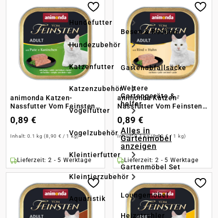
Hundefutter
Besen & Rechen
Hundezubehör
Katzenfutter
Gartenabfallsäcke
Weitere
Katzenzubehör
Gartengeräte & -
animonda Katzen-
animonda Katzen-
helfer
Nassfutter Vom Feinsten
Nassfutter Vom Feinsten
Vogelfutter
Adult Pute + Kaninchen
Adult Rind + Huhn
0,89 €
0,89 €
Alles in
Vogelzubehör
Inhalt:
0.1 kg
(8,90 € / 1 kg)
Inhalt:
0.1 kg
(8,90 € / 1 kg)
Gartenmöbel
anzeigen
Kleintierfutter
Lieferzeit: 2 - 5 Werktage
Lieferzeit: 2 - 5 Werktage
Gartenmöbel Set
Kleintierzubehör
Loungemöbel
Aquaristik
Heizstrahler