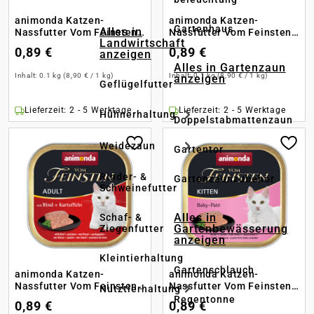
animonda Katzen-
animonda Katzen-
Gartenhaus
Alles in
Nassfutter Vom Feinsten
Nassfutter Vom Feinsten
Landwirtschaft
Adult Geflügel + Kalb
Adult Geflügel + Nudeln
0,89 €
0,89 €
anzeigen
Alles in Gartenzaun
Inhalt:
0.1 kg
(8,90 € / 1 kg)
Inhalt:
0.1 kg
(8,90 € / 1 kg)
anzeigen
Geflügelfutter
Lieferzeit: 2 - 5 Werktage
Lieferzeit: 2 - 5 Werktage
Hühnerhaltung
Doppelstabmattenzaun
Weidezaun
Gartentor
Rinder- &
Gartenzaunzubehör
Schweinefutter
Alles in
Schaf- &
Gartenbewässerung
Ziegenfutter
anzeigen
Kleintierhaltung
Gartenschlauch
animonda Katzen-
animonda Katzen-
Nassfutter Vom Feinsten
Nassfutter Vom Feinsten
Nutztierhaltung
Adult Rind + Kartoffeln
Kitten Baby Pate
Regentonne
0,89 €
0,89 €