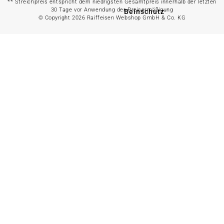
** Streichpreis entspricht dem niedrigsten Gesamtpreis innerhalb der letzten
30 Tage vor Anwendung der Preisermäßigung
Beinschutz
© Copyright 2026 Raiffeisen Webshop GmbH & Co. KG
Halfter & Stricke
Schabracken
Sattelzubehör
Zäumung
Gebiss
Zügel & Hilfszügel
Lederpflege
Fliegenkopfschutz