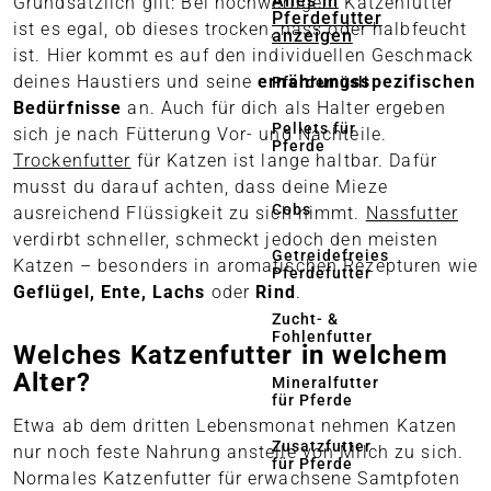
Alles in
Grundsätzlich gilt: Bei hochwertigem Katzenfutter
Pferdefutter
ist es egal, ob dieses trocken, nass oder halbfeucht
anzeigen
ist. Hier kommt es auf den individuellen Geschmack
deines Haustiers und seine
ernährungsspezifischen
Pferdemüsli
Bedürfnisse
an. Auch für dich als Halter ergeben
Pellets für
sich je nach Fütterung Vor- und Nachteile.
Pferde
Trockenfutter
für Katzen ist lange haltbar. Dafür
musst du darauf achten, dass deine Mieze
Cobs
ausreichend Flüssigkeit zu sich nimmt.
Nassfutter
verdirbt schneller, schmeckt jedoch den meisten
Getreidefreies
Katzen – besonders in aromatischen Rezepturen wie
Pferdefutter
Geflügel, Ente, Lachs
oder
Rind
.
Zucht- &
Fohlenfutter
Welches Katzenfutter in welchem
Alter?
Mineralfutter
für Pferde
Etwa ab dem dritten Lebensmonat nehmen Katzen
Zusatzfutter
nur noch feste Nahrung anstelle von Milch zu sich.
für Pferde
Normales Katzenfutter für erwachsene Samtpfoten