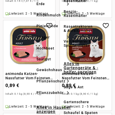
Rasenmäher
Inhalt:
0.14 l
(7,07 € / 1 l)
Inhalt:
0.1 kg
(8,90 € / 1 kg)
Erde
Benzin-
Lieferzeit: 2 - 5 Werktage
Lieferzeit: 2 - 5 Werktage
Rindenmulch
Rasenmäher
Pinienrinde
Rasentraktoren
& Aufsitzmäher
Dünger
Vertikutierer &
Spindelmäher
Hochbeet
Saatgut
Alles in
Gartengeräte & -
Gewächshaus
helfer anzeigen
animonda Katzen-
animonda Katzen-
Nassfutter Vom Feinsten
Nassfutter Vom Feinsten
Pflanzenschutz
Adult Putenherz
Adult Multifleisch-
0,89 €
0,89 €
Cocktail
Säge & Axt
Pflanzzubehör
Inhalt:
0.1 kg
(8,90 € / 1 kg)
Inhalt:
0.1 kg
(8,90 € / 1 kg)
Gartenschere
Lieferzeit: 2 - 5 Werktage
Lieferzeit: 2 - 5 Werktage
Alles in Haustier
anzeigen
Schaufel & Spaten