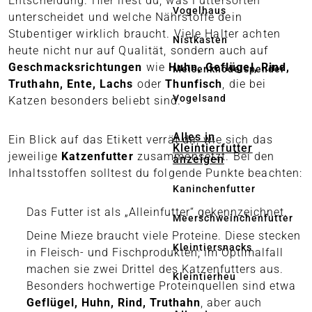
Entscheidung. Hier liest du, was Futtersorten
Vogelhaus
unterscheidet und welche Nährstoffe dein
Stubentiger wirklich braucht. Viele Halter achten
Nistkasten
heute nicht nur auf Qualität, sondern auch auf
Geschmacksrichtungen
wie
Huhn, Geflügel, Rind,
Meisenknödelspender
Truthahn, Ente, Lachs
oder
Thunfisch
, die bei
Vogelsand
Katzen besonders beliebt sind.
Alles in
Ein Blick auf das Etikett verrät dir, wie sich das
Kleintierfutter
jeweilige
Katzenfutter
zusammensetzt. Bei den
anzeigen
Inhaltsstoffen solltest du folgende Punkte beachten:
Kaninchenfutter
Das Futter ist als „Alleinfutter“ gekennzeichnet.
Meerschweinchenfutter
Deine Mieze braucht viele Proteine. Diese stecken
Kleintiersnacks
in Fleisch- und Fischprodukten; im Optimalfall
machen sie zwei Drittel des Katzenfutters aus.
Kleintierheu
Besonders hochwertige Proteinquellen sind etwa
Geflügel, Huhn, Rind, Truthahn
, aber auch