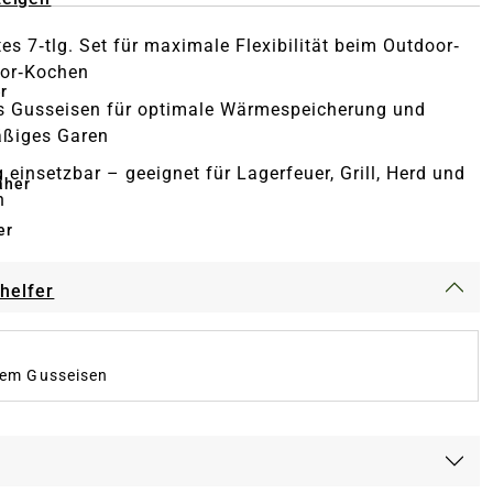
es 7‑tlg. Set für maximale Flexibilität beim Outdoor‑
oor‑Kochen
r
s Gusseisen für optimale Wärmespeicherung und
äßiges Garen
g einsetzbar – geeignet für Lagerfeuer, Grill, Herd und
äher
n
er
-helfer
vem Gusseisen