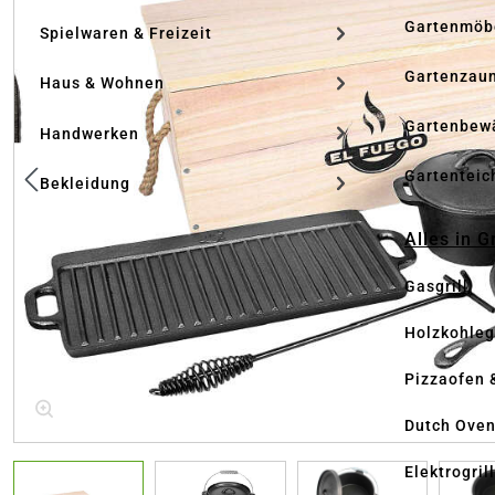
Gartenmöb
Spielwaren & Freizeit
Gartenzau
Haus & Wohnen
Gartenbew
Handwerken
Gartenteic
Bekleidung
Alles in G
Gasgrill
Holzkohlegr
Pizzaofen 
Dutch Ove
Elektrogril