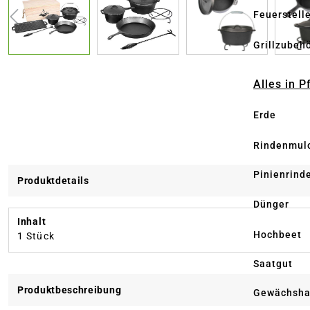
Feuerstell
Grillzubeh
Alles in 
Erde
Rindenmul
Pinienrind
Produktdetails
Dünger
Inhalt
Hochbeet
1 Stück
Saatgut
Produktbeschreibung
Gewächsha