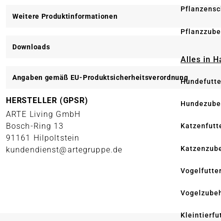
Pflanzensc
Weitere Produktinformationen
Pflanzzube
Downloads
Alles in 
Angaben gemäß EU-Produktsicherheitsverordnung
Hundefutte
HERSTELLER (GPSR)
Hundezube
ARTE Living GmbH
Bosch-Ring 13
Katzenfutt
91161 Hilpoltstein
Katzenzub
kundendienst@artegruppe.de
Vogelfutte
Vogelzube
Kleintierfu