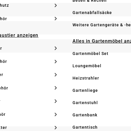
Besen & Rechen
hutz
Gartenabfallsäcke
hör
Weitere Gartengeräte & -he
Haustier anzeigen
Alles in Gartenmöbel an
r
Gartenmöbel Set
hör
Loungemöbel
er
Heizstrahler
ehör
Gartenliege
r
Gartenstuhl
hör
Gartenbank
Gartentisch
tter