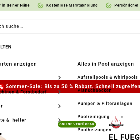
 in deiner Nähe
Kostenlose Marktabholung
Persönlicher
LTEN
Garten anzeigen
Alles in Pool anzeigen
Aufstellpools & Whirlpools
Sommer-Sale: Bis zu 50 % Rabatt. Schnell zugreifen
Planschbecken
hinen & Forstbedarf
Pumpen & Filteranlagen
r
Poolreinigung
te & -helfer
ONLINE VERFÜGBAR
Poolheizungen
en
EL FUEGO