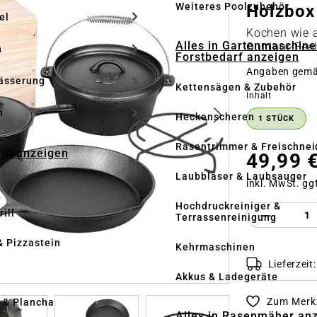
Weiteres Poolzubehör
Holzbox
el
Kochen wie a
Alles in Gartenmaschine
Outdoor-Feel
n
Forstbedarf anzeigen
Angaben gem
ässerung
Kettensägen & Zubehör
auswähle
Inhalt
h
Heckenscheren
1 STÜCK
Rasentrimmer & Freischnei
rill anzeigen
49,99 
Laubbläser & Laubsauger
inkl. MwSt. gg
Hochdruckreiniger &
Produkt 
ill
Terrassenreinigung
& Pizzastein
Kehrmaschinen
Lieferzeit
n
Akkus & Ladegeräte
Zum Merkz
l & Plancha
Alles in Rasenmäher an