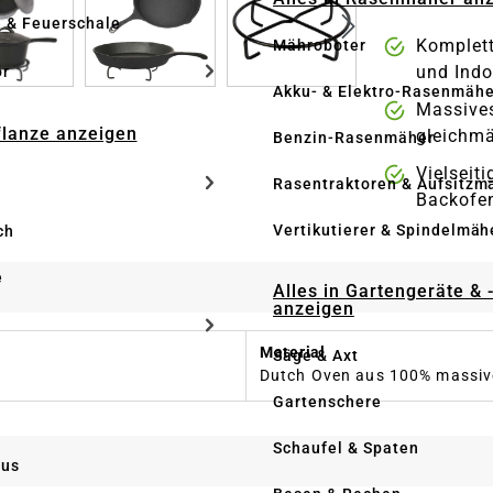
e & Feuerschale
Komplett
Mähroboter
und Ind
ör
Akku- & Elektro-Rasenmähe
Massive
Pflanze anzeigen
gleichm
Benzin-Rasenmäher
Vielseiti
Rasentraktoren & Aufsitzm
Backofe
Vertikutierer & Spindelmäh
ch
e
Alles in Gartengeräte & 
anzeigen
Material
Säge & Axt
Dutch Oven aus 100% massi
Gartenschere
Schaufel & Spaten
us