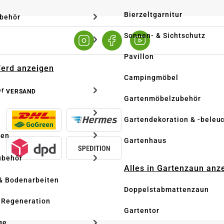
Bierzeltgarnitur
ubehör
Sonnen- & Sichtschutz
Pavillon
Pferd anzeigen
Campingmöbel
er
VERSAND
Gartenmöbelzubehör
Gartendekoration & -beleu
ken
Gartenhaus
ubehör
Alles in Gartenzaun anz
& Bodenarbeiten
Doppelstabmattenzaun
 Regeneration
Gartentor
ge