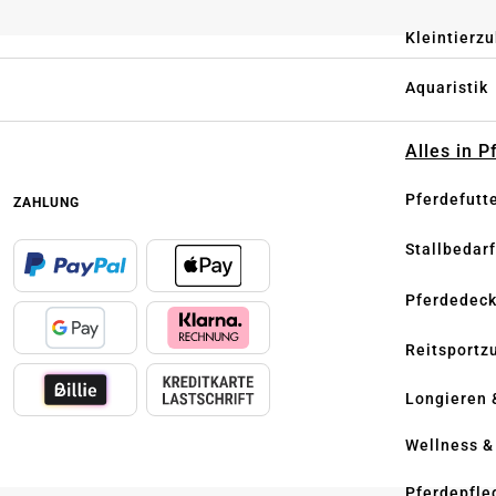
Kleintierz
Aquaristik
Alles in 
Pferdefutt
ZAHLUNG
Stallbedarf
Pferdedec
Reitsportz
Longieren 
Wellness &
Pferdepfle