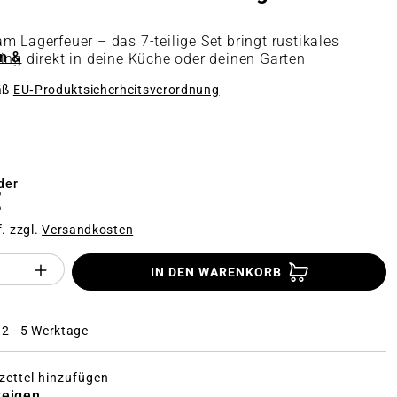
m Lagerfeuer – das 7-teilige Set bringt rustikales
n &
ing direkt in deine Küche oder deinen Garten
äß
EU‑Produktsicherheitsverordnung
n
der
€
f. zzgl.
Versandkosten
Anzahl des Produktes "%product%": Gi
IN DEN WARENKORB
: 2 - 5 Werktage
ettel hinzufügen
zeigen