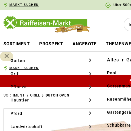
MARKT SUCHEN
Über 500×
springen
Zur Hauptnavigation springen
SORTIMENT
PROSPEKT
ANGEBOTE
THEMENWE
Alles in 
Garten
MARKT SUCHEN
Pool
Grill
Gartenmasc
Pflanze
SORTIMENT
GRILL
DUTCH OVEN
Rasenmähe
Haustier
Bildergalerie überspringen
Gartengerä
Pferd
Schubkarr
Landwirtschaft