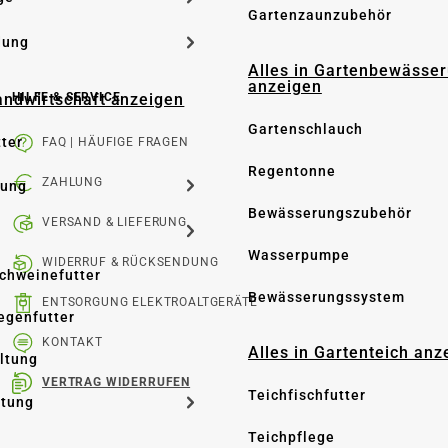
Gartenzaunzubehör
dung
Alles in Gartenbewässe
anzeigen
Landwirtschaft anzeigen
HILFE & SERVICE
Gartenschlauch
tter
FAQ | HÄUFIGE FRAGEN
Regentonne
ZAHLUNG
tung
Bewässerungszubehör
VERSAND & LIEFERUNG
Wasserpumpe
WIDERRUF & RÜCKSENDUNG
Schweinefutter
Bewässerungssystem
ENTSORGUNG ELEKTROALTGERÄTE
iegenfutter
KONTAKT
Alles in Gartenteich anz
altung
VERTRAG WIDERRUFEN
Teichfischfutter
ltung
Teichpflege