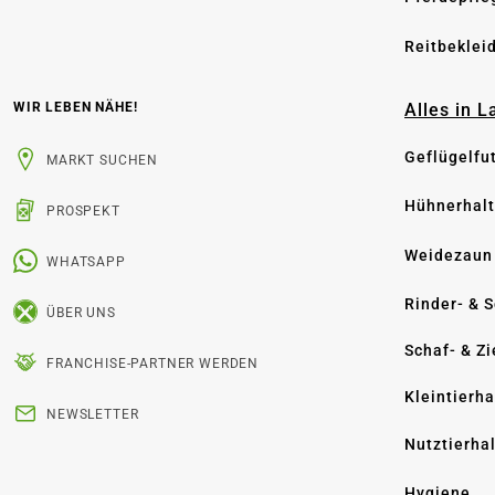
Reitbeklei
Alles in 
WIR LEBEN NÄHE!
Geflügelfu
MARKT SUCHEN
Hühnerhal
PROSPEKT
Weidezaun
WHATSAPP
Rinder- & 
ÜBER UNS
Schaf- & Z
FRANCHISE-PARTNER WERDEN
Kleintierh
NEWSLETTER
Nutztierha
Hygiene