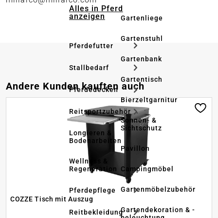
Alles in Pferd
anzeigen
Gartenliege
Gartenstuhl
Pferdefutter
Gartenbank
Stallbedarf
Gartentisch
Produktgalerie überspringen
Andere Kunden kauften auch
Pferdedecken
Bierzeltgarnitur
Reitsportzubehör
Sonnen- &
Sichtschutz
Longieren &
Bodenarbeiten
Pavillon
Wellness &
Regeneration
Campingmöbel
Gartenmöbelzubehör
Pferdepflege
COZZE Tisch mit Auszug
Gartendekoration & -
Reitbekleidung
beleuchtung