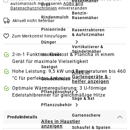
Rasenmäher
automatisch mit unseren
AGBs und
Erde
Datenschutzrichtlinien
einverstanden
Benzin-
Rindenmulch
Rasenmäher
Aktuell nicht lieferbar
Pinienrinde
Rasentraktoren
& Aufsitzmäher
Zum Merkzettel hinzufügen
Dünger
Vertikutierer &
Spindelmäher
2-in-1 Funktion: Grillrost & Plancha in einem
Hochbeet
Gerät für maximale Vielseitigkeit
Saatgut
Hohe Leistung: 9,5 kW und Temperaturen bis 460
Alles in
Gartengeräte & -
°C für perfektes Anbraten
Gewächshaus
helfer anzeigen
Optimale Wärmeregulierung: 3 U-förmige
Pflanzenschutz
Edelstahlbrenner für gleichmäßige Hitze
Säge & Axt
Pflanzzubehör
Gartenschere
Produktdetails
Alles in Haustier
anzeigen
Schaufel & Spaten