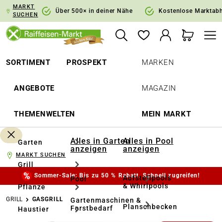
MARKT
springen
Zur Hauptnavigation springen
Über 500× in deiner Nähe
Kostenlose Marktab
SUCHEN
SORTIMENT
PROSPEKT
MARKEN
ANGEBOTE
MAGAZIN
THEMENWELTEN
MEIN MARKT
Alles in Garten
Alles in Pool
Garten
anzeigen
anzeigen
MARKT SUCHEN
Grill
Sommer-Sale: Bis zu 50 % Rabatt. Schnell zugreifen!
Aufstellpools
Pool
& Whirlpools
Pflanze
GRILL
GASGRILL
Gartenmaschinen &
Planschbecken
Forstbedarf
Haustier