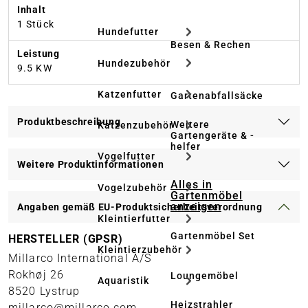
Inhalt
1 Stück
Hundefutter
Besen & Rechen
Leistung
Hundezubehör
9.5 KW
Katzenfutter
Gartenabfallsäcke
Produktbeschreibung
Weitere
Katzenzubehör
Gartengeräte & -
helfer
Vogelfutter
Weitere Produktinformationen
Alles in
Vogelzubehör
Gartenmöbel
anzeigen
Angaben gemäß EU-Produktsicherheitsverordnung
Kleintierfutter
Gartenmöbel Set
HERSTELLER (GPSR)
Kleintierzubehör
Millarco International A/S
Rokhøj 26
Loungemöbel
Aquaristik
8520 Lystrup
Heizstrahler
millarco@millarco.com