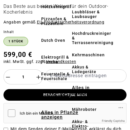
Das Beste aus beiden Welten für dein Outdoor-
Holzkohlegrill
Kocherlebnis
Laubbläser &
Laubsauger
Pizzaofen &
Angaben gemäß
EU‑Produktsicherheitsverordnung
Pizzastein
auswählen
Inhalt
Hochdruckreiniger
&
Dutch Oven
1 STÜCK
Terrassenreinigung
599,00 €
Kehrmaschinen
Elektrogrill &
inkl. MwSt. ggf. zzgl.
Versandkosten
Plancha
Akkus &
Ladegeräte
Feuerstelle &
Feuerschale
Alles in
Rasenmäher
BENACHRICHTIGE MICH
Grillzubehör
anzeigen
Mähroboter
Alles in Pflanze
anzeigen
Friendly Captcha
Akku- &
Elektro-
Mit dem Senden deiner E-Mailadresse, erklärst du dich