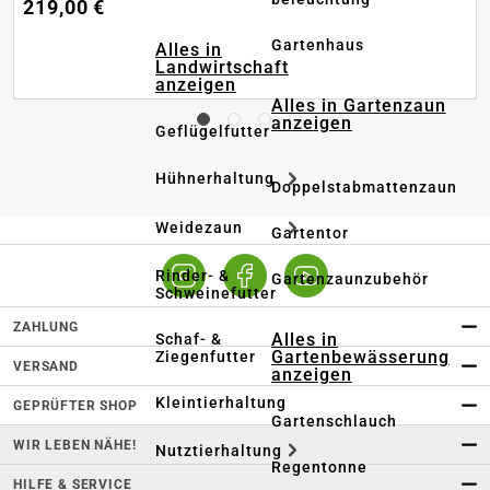
219,00 €
Gartenhaus
Alles in
Landwirtschaft
anzeigen
Alles in Gartenzaun
anzeigen
Geflügelfutter
Hühnerhaltung
Doppelstabmattenzaun
Weidezaun
Gartentor
Rinder- &
Gartenzaunzubehör
Schweinefutter
ZAHLUNG
Alles in
Schaf- &
Gartenbewässerung
Ziegenfutter
VERSAND
anzeigen
Kleintierhaltung
GEPRÜFTER SHOP
Gartenschlauch
WIR LEBEN NÄHE!
Nutztierhaltung
Regentonne
HILFE & SERVICE