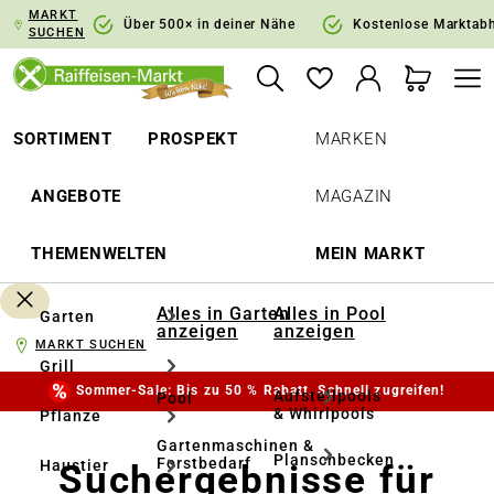
MARKT
springen
Zur Hauptnavigation springen
Über 500× in deiner Nähe
Kostenlose Marktab
SUCHEN
SORTIMENT
PROSPEKT
MARKEN
ANGEBOTE
MAGAZIN
THEMENWELTEN
MEIN MARKT
Alles in Garten
Alles in Pool
Garten
anzeigen
anzeigen
MARKT SUCHEN
Grill
Sommer-Sale: Bis zu 50 % Rabatt. Schnell zugreifen!
Aufstellpools
Pool
& Whirlpools
Pflanze
Gartenmaschinen &
Planschbecken
Forstbedarf
Suchergebnisse für
Haustier