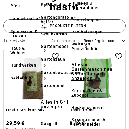
Pumpen &
"hasfit"
Rasenmäher
Pferd
Filteranlagen
Gartengeräte & -
Landwirtschaft
Poolreinigung
helfer
PRODUKTE FILTERN
Spielwaren &
Poolheizungen
Schubkarren
Freizeit
13 Produkte
Sortieren nach:
Weiteres
Gartenmöbel
Haus &
Poolzubehör
Wohnen
Gartenzaun
Alles in
Handwerken
Gartenmaschinen
Gartenbewässerung
& Forstbedarf
anzeigen
Bekleidung
Gartenteich
Kettensägen &
Zubehör
Alles in Grill
anzeigen
Heckenscheren
Hasfit Struktur-Mix
Hasfit Prima
Rasentrimmer &
29,59 €
8,49 €
Gasgrill
Freischneider