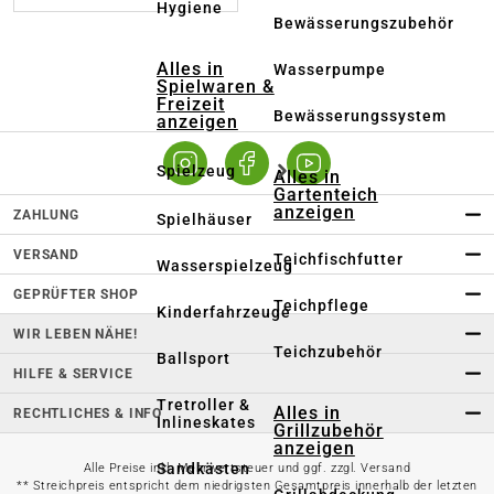
Hygiene
Bewässerungszubehör
Alles in
Wasserpumpe
Spielwaren &
Freizeit
Bewässerungssystem
anzeigen
Spielzeug
Alles in
Gartenteich
anzeigen
ZAHLUNG
Spielhäuser
VERSAND
Teichfischfutter
Wasserspielzeug
GEPRÜFTER SHOP
Teichpflege
Kinderfahrzeuge
WIR LEBEN NÄHE!
Teichzubehör
Ballsport
HILFE & SERVICE
Tretroller &
Alles in
RECHTLICHES & INFO
Inlineskates
Grillzubehör
anzeigen
Sandkästen
Alle Preise inkl. Mehrwertsteuer und ggf. zzgl. Versand
** Streichpreis entspricht dem niedrigsten Gesamtpreis innerhalb der letzten