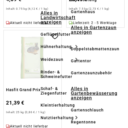
Inhalt:
0.75 kg
(6,12 € / 1 kg)
Inhalt:
7.5 kg
(2,73 € / 1 kg)
Gartenhaus
Alles in
Landwirtschaft
anzeigen
Aktuell nicht lieferbar
Lieferzeit: 2 - 5 Werktage
Alles in Gartenzaun
anzeigen
Geflügelfutter
Hühnerhaltung
Doppelstabmattenzaun
Weidezaun
Gartentor
Rinder- &
Gartenzaunzubehör
Schweinefutter
Alles in
Schaf- &
Hasfit Grand Prix
Gartenbewässerung
Ziegenfutter
anzeigen
21,39 €
Kleintierhaltung
Gartenschlauch
Inhalt:
25 kg
(0,86 € / 1 kg)
Nutztierhaltung
Regentonne
Aktuell nicht lieferbar