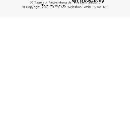
Grillabdeckung
30 Tage vor Anwendung der Preisermäßigung
Trampoline
© Copyright 2026 Raiffeisen Webshop GmbH & Co. KG
Grillkohle
Schaukeln
Grillanzünder
Klettergerüste
Grillausrüstung
Boot & Paddel
Grillreinigung
Fahrrad &
Transport
Alles in
Erde
anzeigen
Angelzubehör
Torffreie
Alles in Haus &
Erde
Wohnen anzeigen
Blumenerde
Spezialerde
Dekoration
Gemüseerde