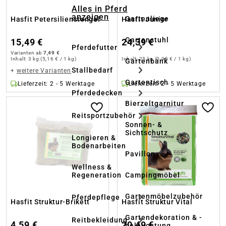
Alles in Pferd
anzeigen
Gartenliege
Hasfit Petersilienstengel
Hasfit Junior
Gartenstuhl
15,49 €
24,39 €
Pferdefutter
Varianten ab
7,49 €
Inhalt:
3 kg
(5,16 € / 1 kg)
Inhalt:
25 kg
(0,98 € / 1 kg)
Gartenbank
Stallbedarf
+
weitere Varianten
Gartentisch
Lieferzeit: 2 - 5 Werktage
Lieferzeit: 2 - 5 Werktage
Pferdedecken
Bierzeltgarnitur
Reitsportzubehör
Sonnen- &
Sichtschutz
Longieren &
Bodenarbeiten
Pavillon
Wellness &
Regeneration
Campingmöbel
Gartenmöbelzubehör
Pferdepflege
Hasfit Struktur-Brikett
Hasfit Struktur Vital
Gartendekoration & -
Reitbekleidung
4,59 €
20,49 €
beleuchtung