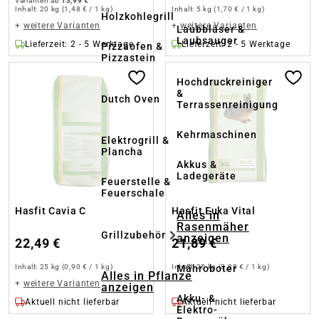
Varianten ab
13,99 €
Inhalt:
20 kg
(1,48 € / 1 kg)
Inhalt:
5 kg
(1,70 € / 1 kg)
Holzkohlegrill
+
weitere Varianten
+
weitere Varianten
Laubbläser &
Laubsauger
Lieferzeit: 2 - 5 Werktage
Lieferzeit: 2 - 5 Werktage
Pizzaofen &
Pizzastein
Hochdruckreiniger
&
Dutch Oven
Terrassenreinigung
Kehrmaschinen
Elektrogrill &
Plancha
Akkus &
Ladegeräte
Feuerstelle &
Feuerschale
Hasfit Cavia C
Hasfit Euka Vital
Alles in
Rasenmäher
Grillzubehör
anzeigen
22,49 €
21,89 €
Inhalt:
25 kg
(0,90 € / 1 kg)
Inhalt:
25 kg
(0,88 € / 1 kg)
Mähroboter
Alles in Pflanze
+
weitere Varianten
anzeigen
Akku- &
Aktuell nicht lieferbar
Aktuell nicht lieferbar
Elektro-