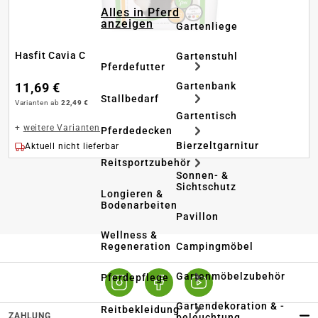
Alles in Pferd
anzeigen
Gartenliege
Hasfit Cavia C
Gartenstuhl
Pferdefutter
Gartenbank
11,69 €
Stallbedarf
Varianten ab
22,49 €
Gartentisch
+
weitere Varianten
Pferdedecken
Bierzeltgarnitur
Aktuell nicht lieferbar
Reitsportzubehör
Sonnen- &
Sichtschutz
Longieren &
Bodenarbeiten
Pavillon
Wellness &
Regeneration
Campingmöbel
Gartenmöbelzubehör
Pferdepflege
Gartendekoration & -
Reitbekleidung
ZAHLUNG
beleuchtung