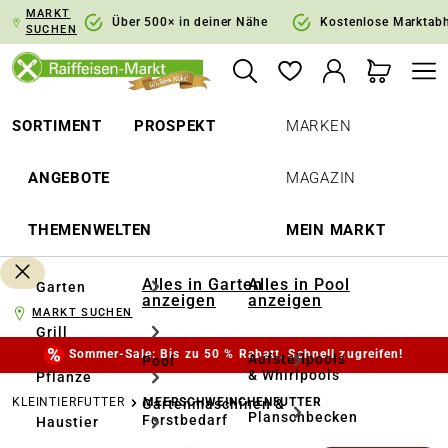
MARKT
springen
Zur Hauptnavigation springen
Über 500× in deiner Nähe
Kostenlose Marktab
SUCHEN
SORTIMENT
PROSPEKT
MARKEN
ANGEBOTE
MAGAZIN
THEMENWELTEN
MEIN MARKT
Alles in Garten
Alles in Pool
Garten
anzeigen
anzeigen
MARKT SUCHEN
Grill
Sommer-Sale: Bis zu 50 % Rabatt. Schnell zugreifen!
Aufstellpools
Pool
& Whirlpools
Pflanze
KLEINTIERFUTTER
MEERSCHWEINCHENFUTTER
Gartenmaschinen &
Planschbecken
Forstbedarf
Haustier