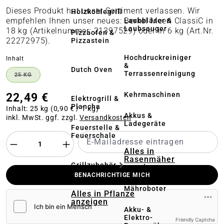
Dieses Produkt hat unser Sortiment verlassen. Wir
Holzkohlegrill
empfehlen Ihnen unser neues: Berkel Meeri ClassiC in
Laubbläser &
Laubsauger
18 kg (Artikelnummer: 21397529) oder in 6 kg (Art.Nr.
Pizzaofen &
22272975).
Pizzastein
Hochdruckreiniger
auswählen
Inhalt
&
Dutch Oven
Terrassenreinigung
25 KG
(DIESE OPTION IST ZURZEIT NICHT VERFÜGBAR.)
Kehrmaschinen
22,49 €
Elektrogrill &
Plancha
Inhalt:
25 kg
(0,90 € / 1 kg)
Akkus &
inkl. MwSt. ggf. zzgl.
Versandkosten
Ladegeräte
Feuerstelle &
Feuerschale
Alles in
Rasenmäher
Grillzubehör
anzeigen
BENACHRICHTIGE MICH
Mähroboter
Alles in Pflanze
anzeigen
Akku- &
Elektro-
Friendly Captcha