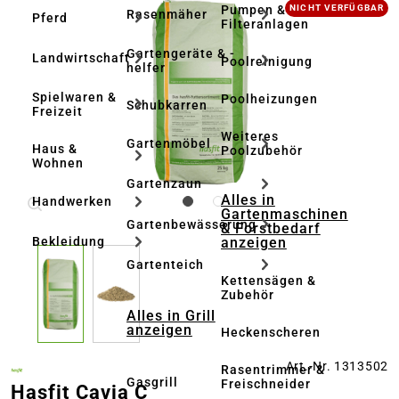
Bildergalerie überspringen
Pumpen &
NICHT VERFÜGBAR
Rasenmäher
Pferd
Filteranlagen
Gartengeräte & -
Landwirtschaft
Poolreinigung
helfer
Spielwaren &
Poolheizungen
Schubkarren
Freizeit
Weiteres
Gartenmöbel
Haus &
Poolzubehör
Wohnen
Gartenzaun
Alles in
Handwerken
Gartenmaschinen
Gartenbewässerung
& Forstbedarf
anzeigen
Bekleidung
Gartenteich
Kettensägen &
Zubehör
Alles in Grill
anzeigen
Heckenscheren
Art.-Nr. 1313502
Rasentrimmer &
Gasgrill
Freischneider
Hasfit Cavia C