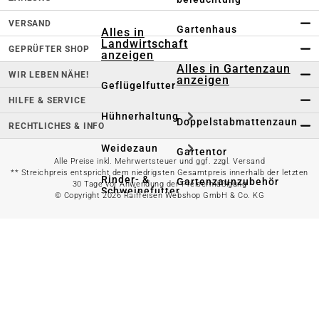
VERSAND
Gartenhaus
Alles in
Landwirtschaft
GEPRÜFTER SHOP
anzeigen
Alles in Gartenzaun
WIR LEBEN NÄHE!
anzeigen
Geflügelfutter
HILFE & SERVICE
Hühnerhaltung
Doppelstabmattenzaun
RECHTLICHES & INFO
Weidezaun
Gartentor
Alle Preise inkl. Mehrwertsteuer und ggf. zzgl. Versand
** Streichpreis entspricht dem niedrigsten Gesamtpreis innerhalb der letzten
Rinder- &
Gartenzaunzubehör
30 Tage vor Anwendung der Preisermäßigung
Schweinefutter
© Copyright 2026 Raiffeisen Webshop GmbH & Co. KG
Alles in
Schaf- &
Gartenbewässerung
Ziegenfutter
anzeigen
Kleintierhaltung
Gartenschlauch
Nutztierhaltung
Regentonne