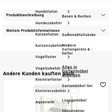
Hundefutter
Produktbeschreibung
Besen & Rechen
Hundezubehör
Weitere Produktinformationen
Katzenfutter
Gartenabfallsäcke
Weitere
Katzenzubehör
Gartengeräte & -
helfer
Vogelfutter
Alles in
Vogelzubehör
Gartenmöbel
Produktgalerie überspringen
Andere Kunden kauften auch
anzeigen
Kleintierfutter
Gartenmöbel Set
Kleintierzubehör
Loungemöbel
Aquaristik
Heizstrahler