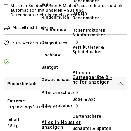
Rasenmäher
Erde
Mit dem Senden deiner E-Mailadresse, erklärst du dich
automatisch mit unseren
AGBs und
Benzin-
Datenschutzrichtlinien
einverstanden
Rindenmulch
Rasenmäher
Aktuell nicht lieferbar
Pinienrinde
Rasentraktoren
& Aufsitzmäher
Dünger
Zum Merkzettel hinzufügen
Vertikutierer &
Spindelmäher
Hochbeet
...
Saatgut
Alles in
Gartengeräte & -
Gewächshaus
helfer anzeigen
Produktdetails
Pflanzenschutz
Säge & Axt
Futterart
Pflanzzubehör
Ergänzungsfuttermittel
Gartenschere
Inhalt
Alles in Haustier
25 kg
anzeigen
Schaufel & Spaten