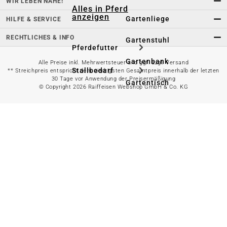
WIR LEBEN NÄHE!
Alles in Pferd
anzeigen
Gartenliege
HILFE & SERVICE
RECHTLICHES & INFO
Gartenstuhl
Pferdefutter
Gartenbank
Alle Preise inkl. Mehrwertsteuer und ggf. zzgl. Versand
Stallbedarf
** Streichpreis entspricht dem niedrigsten Gesamtpreis innerhalb der letzten
30 Tage vor Anwendung der Preisermäßigung
Gartentisch
© Copyright 2026 Raiffeisen Webshop GmbH & Co. KG
Pferdedecken
Bierzeltgarnitur
Reitsportzubehör
Sonnen- &
Sichtschutz
Longieren &
Bodenarbeiten
Pavillon
Wellness &
Regeneration
Campingmöbel
Gartenmöbelzubehör
Pferdepflege
Gartendekoration & -
Reitbekleidung
beleuchtung