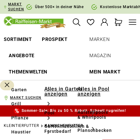
MARKT
springen
Zur Hauptnavigation springen
Über 500× in deiner Nähe
Kostenlose Marktab
SUCHEN
SORTIMENT
PROSPEKT
MARKEN
ANGEBOTE
MAGAZIN
THEMENWELTEN
MEIN MARKT
Alles in Garten
Alles in Pool
Garten
anzeigen
anzeigen
MARKT SUCHEN
Grill
Sommer-Sale: Bis zu 50 % Rabatt. Schnell zugreifen!
Aufstellpools
Pool
& Whirlpools
Pflanze
KLEINTIERFUTTER
KANINCHENFUTTER
Gartenmaschinen &
Planschbecken
Forstbedarf
Haustier