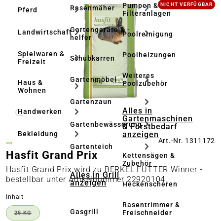
Bildergalerie überspringen
Pumpen &
NICHT VERFÜGBAR
Rasenmäher
Pferd
Filteranlagen
Gartengeräte & -
Landwirtschaft
Poolreinigung
helfer
Spielwaren &
Poolheizungen
Schubkarren
Freizeit
Weiteres
Gartenmöbel
Haus &
Poolzubehör
Wohnen
Gartenzaun
Alles in
Handwerken
Gartenmaschinen
Gartenbewässerung
& Forstbedarf
anzeigen
Bekleidung
Art.-Nr. 1311172
Gartenteich
Hasfit Grand Prix
Kettensägen &
Zubehör
Hasfit Grand Prix wird zu BERKEL FUTTER Winner -
Alles in Grill
bestellbar unter Artikelnummer 22920104.
anzeigen
Heckenscheren
auswählen
Inhalt
Rasentrimmer &
Gasgrill
Freischneider
25 KG
(DIESE OPTION IST ZURZEIT NICHT VERFÜGBAR.)