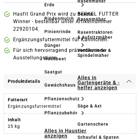
Rasenmäher
Erde
Hasfit Grand Prix wird zu BERKEL FUTTER
Benzin-
Rindenmulch
Rasenmäher
Winner - bestellbar unter Artikelnummer
22920104.
Pinienrinde
Rasentraktoren
& Aufsitzmäher
Ergänzungsfuttermittel für Kaninchen.
Dünger
Für sich hervorragend präsentierende
Vertikutierer &
Spindelmäher
Ausstellungstiere
Hochbeet
Saatgut
Alles in
Produktdetails
Gartengeräte & -
Gewächshaus
helfer anzeigen
Pflanzenschutz
Futterart
Säge & Axt
Ergänzungsfuttermittel
Pflanzzubehör
Inhalt
Gartenschere
25 kg
Alles in Haustier
anzeigen
Schaufel & Spaten