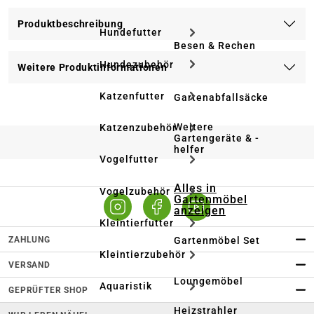
Produktbeschreibung
Hundefutter
Besen & Rechen
Hundezubehör
Weitere Produktinformationen
Katzenfutter
Gartenabfallsäcke
Weitere
Katzenzubehör
Gartengeräte & -
helfer
Vogelfutter
Alles in
Vogelzubehör
Gartenmöbel
anzeigen
Kleintierfutter
ZAHLUNG
Gartenmöbel Set
Kleintierzubehör
VERSAND
Loungemöbel
Aquaristik
GEPRÜFTER SHOP
Heizstrahler