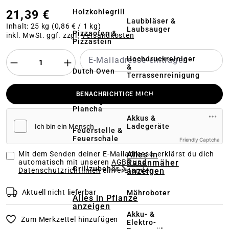
Holzkohlegrill
21,39 €
Laubbläser &
Inhalt:
25 kg
(0,86 € / 1 kg)
Laubsauger
Pizzaofen &
inkl. MwSt. ggf. zzgl.
Versandkosten
Pizzastein
Hochdruckreiniger
&
Dutch Oven
Terrassenreinigung
BENACHRICHTIGE MICH
Kehrmaschinen
Elektrogrill &
Plancha
Akkus &
Ladegeräte
Feuerstelle &
Feuerschale
Friendly Captcha
Alles in
Mit dem Senden deiner E-Mailadresse, erklärst du dich
Rasenmäher
automatisch mit unseren
AGBs und
Grillzubehör
anzeigen
Datenschutzrichtlinien
einverstanden
Aktuell nicht lieferbar
Mähroboter
Alles in Pflanze
anzeigen
Akku- &
Zum Merkzettel hinzufügen
Elektro-