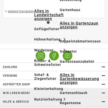
Gartenhaus
Alles in
+
weitere Varianten
Landwirtschaft
anzeigen
Alles in Gartenzaun
anzeigen
Geflügelfutter
Hühnerhaltung
Doppelstabmattenzaun
Weidezaun
Gartentor
Rinder- &
Gartenzaunzubehör
Schweinefutter
ZAHLUNG
Alles in
Schaf- &
VERSAND
Gartenbewässerung
Ziegenfutter
anzeigen
GEPRÜFTER SHOP
Kleintierhaltung
Gartenschlauch
WIR LEBEN NÄHE!
Nutztierhaltung
HILFE & SERVICE
Regentonne