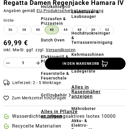
Regatta Damen Regenjacke Hamara IV
Holzkohlegrill
Angaben gemäß
EU‑Produktsicherheitsverordnung
Laubbläser &
Laubsauger
Pizzaofen &
auswählen
Größe
Pizzastein
36
38
40
42
44
48
50
52
Hochdruckreiniger
&
Dutch Oven
69,99 €
Terrassenreinigung
inkl. MwSt. ggf. zzgl.
Versandkosten
Kehrmaschinen
Elektrogrill &
Produkt Anzahl des Produktes "%product%
Plancha
IN DEN WARENKORB
Akkus &
Ladegeräte
Feuerstelle &
Feuerschale
Lieferzeit: 2 - 5 Werktage
Alles in
Rasenmäher
Grillzubehör
anzeigen
Zum Merkzettel hinzufügen
Mähroboter
Alles in Pflanze
anzeigen
Wasserdichtes, atmungsaktives Isotex 10000
Akku- &
Elektro-
Recycelte Materialien