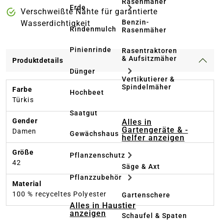
Rasenmäher
Erde
Verschweißte Nähte für garantierte
Benzin-
Wasserdichtigkeit
Rindenmulch
Rasenmäher
Pinienrinde
Rasentraktoren
& Aufsitzmäher
Produktdetails
Dünger
Vertikutierer &
Spindelmäher
Farbe
Hochbeet
Türkis
Saatgut
Gender
Alles in
Gartengeräte & -
Damen
Gewächshaus
helfer anzeigen
Größe
Pflanzenschutz
42
Säge & Axt
Pflanzzubehör
Material
100 % recyceltes Polyester
Gartenschere
Alles in Haustier
anzeigen
Schaufel & Spaten