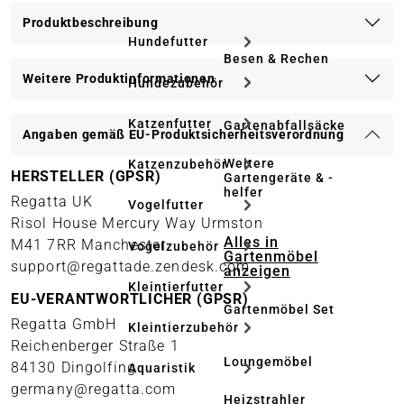
Produktbeschreibung
Hundefutter
Besen & Rechen
Weitere Produktinformationen
Hundezubehör
Katzenfutter
Gartenabfallsäcke
Angaben gemäß EU-Produktsicherheitsverordnung
Weitere
Katzenzubehör
HERSTELLER (GPSR)
Gartengeräte & -
helfer
Regatta UK
Vogelfutter
Risol House Mercury Way Urmston
Alles in
M41 7RR Manchester
Vogelzubehör
Gartenmöbel
support@regattade.zendesk.com
anzeigen
Kleintierfutter
EU-VERANTWORTLICHER (GPSR)
Gartenmöbel Set
Regatta GmbH
Kleintierzubehör
Reichenberger Straße 1
Loungemöbel
84130 Dingolfing
Aquaristik
germany@regatta.com
Heizstrahler