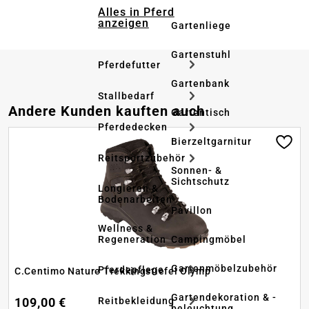
Alles in Pferd
anzeigen
Gartenliege
Gartenstuhl
Pferdefutter
Gartenbank
Stallbedarf
Produktgalerie überspringen
Andere Kunden kauften auch
Gartentisch
Pferdedecken
Bierzeltgarnitur
Reitsportzubehör
Sonnen- &
Sichtschutz
Longieren &
Bodenarbeiten
Pavillon
Wellness &
Regeneration
Campingmöbel
Gartenmöbelzubehör
Pferdepflege
C.Centimo Nature Trekkingstiefel Olymp
Gartendekoration & -
Reitbekleidung
109,00 €
beleuchtung