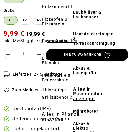
Holzkohlegrill
auswählen
Größe
Laubbläser &
Laubsauger
Pizzaofen &
40
42
46
Pizzastein
9,99 €
19,99 €
Hochdruckreiniger
&
inkl. MwSt. ggf. zzgl.
Versandkosten
Dutch Oven
Terrassenreinigung
Produkt Anzahl des Produktes "%product%
IN DEN WARENKORB
Kehrmaschinen
Elektrogrill &
Plancha
Akkus &
Ladegeräte
Lieferzeit: 2 - 5 Werktage
Feuerstelle &
Feuerschale
Alles in
Zum Merkzettel hinzufügen
Rasenmäher
Grillzubehör
anzeigen
UV-Schutz (UPF)
Mähroboter
Alles in Pflanze
Seitenschlitze am Saum
anzeigen
Akku- &
Elektro-
Hoher Tragekomfort