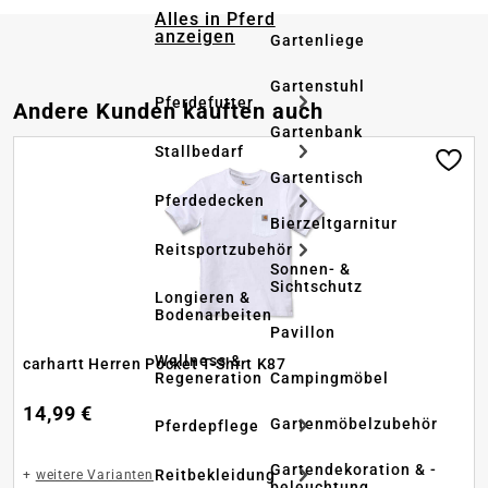
Alles in Pferd
anzeigen
Gartenliege
Gartenstuhl
Pferdefutter
Produktgalerie überspringen
Andere Kunden kauften auch
Gartenbank
Stallbedarf
Gartentisch
Pferdedecken
Bierzeltgarnitur
Reitsportzubehör
Sonnen- &
Sichtschutz
Longieren &
Bodenarbeiten
Pavillon
Wellness &
carhartt Herren Pocket T-Shirt K87
Regeneration
Campingmöbel
14,99 €
Gartenmöbelzubehör
Pferdepflege
Gartendekoration & -
Reitbekleidung
+
weitere Varianten
beleuchtung