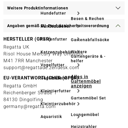
Weitere Produktinformationen
Hundefutter
Besen & Rechen
Angaben gemäß EU-Produktsicherheitsverordnung
Hundezubehör
HERSTELLER (GPSR)
Katzenfutter
Gartenabfallsäcke
Regatta UK
Weitere
Katzenzubehör
Risol House Mercury Way Urmston
Gartengeräte & -
M41 7RR Manchester
helfer
Vogelfutter
support@regattade.zendesk.com
Alles in
EU-VERANTWORTLICHER (GPSR)
Vogelzubehör
Gartenmöbel
anzeigen
Regatta GmbH
Kleintierfutter
Reichenberger Straße 1
Gartenmöbel Set
84130 Dingolfing
Kleintierzubehör
germany@regatta.com
Loungemöbel
Aquaristik
Heizstrahler