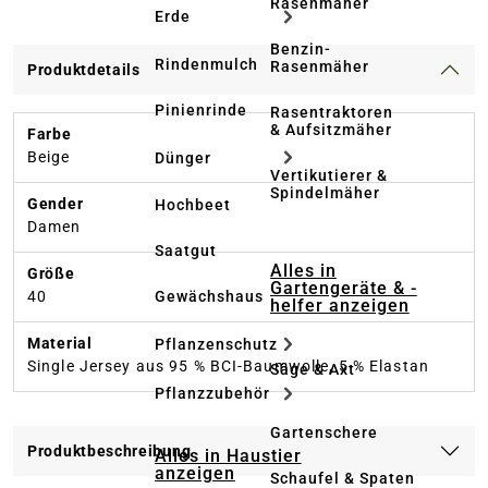
Rasenmäher
Erde
Benzin-
Rindenmulch
Rasenmäher
Produktdetails
Pinienrinde
Rasentraktoren
& Aufsitzmäher
Farbe
Beige
Dünger
Vertikutierer &
Spindelmäher
Gender
Hochbeet
Damen
Saatgut
Alles in
Größe
Gartengeräte & -
Gewächshaus
40
helfer anzeigen
Material
Pflanzenschutz
Single Jersey aus 95 % BCI-Baumwolle, 5 % Elastan
Säge & Axt
Pflanzzubehör
Gartenschere
Produktbeschreibung
Alles in Haustier
anzeigen
Schaufel & Spaten