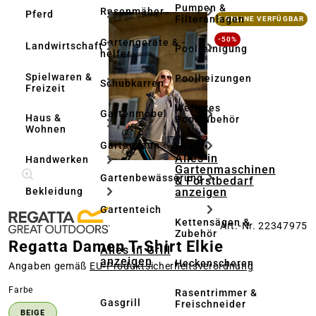
Pumpen &
Rasenmäher
Pferd
Bildergalerie überspringen
Filteranlagen
3 ONLINE VERFÜGBAR
-50%
Gartengeräte & -
Landwirtschaft
Poolreinigung
helfer
Spielwaren &
Poolheizungen
Schubkarren
Freizeit
Weiteres
Gartenmöbel
Haus &
Poolzubehör
Wohnen
Gartenzaun
Alles in
Handwerken
Gartenmaschinen
Gartenbewässerung
& Forstbedarf
anzeigen
Bekleidung
Gartenteich
Kettensägen &
Art.-Nr. 22347975
Zubehör
Regatta Damen T-Shirt Elkie
Alles in Grill
anzeigen
Heckenscheren
Angaben gemäß
EU‑Produktsicherheitsverordnung
auswählen
Farbe
Rasentrimmer &
Gasgrill
Freischneider
BEIGE