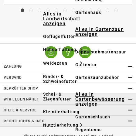
Gartenhaus
Alles in
Landwirtschaft
anzeigen
Alles in Gartenzaun
anzeigen
Geflügelfutter
Hühnerhaltung
Doppelstabmattenzaun
Weidezaun
Gartentor
ZAHLUNG
Rinder- &
Gartenzaunzubehör
VERSAND
Schweinefutter
GEPRÜFTER SHOP
Alles in
Schaf- &
Gartenbewässerung
Ziegenfutter
WIR LEBEN NÄHE!
anzeigen
HILFE & SERVICE
Kleintierhaltung
Gartenschlauch
RECHTLICHES & INFO
Nutztierhaltung
Regentonne