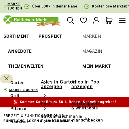
MARKT
springen
Zur Hauptnavigation springen
Über 500× in deiner Nähe
Kostenlose Marktab
SUCHEN
SORTIMENT
PROSPEKT
MARKEN
ANGEBOTE
MAGAZIN
THEMENWELTEN
MEIN MARKT
Alles in Garten
Alles in Pool
Garten
anzeigen
anzeigen
MARKT SUCHEN
Grill
Sommer-Sale: Bis zu 50 % Rabatt. Schnell zugreifen!
Aufstellpools
Pool
& Whirlpools
Pflanze
FREIZEIT- & FUNKTIONSKLEIDUNG
Gartenmaschinen &
Planschbecken
Forstbedarf
FUNKTIONSJACKEN & -SHIRTS DAMEN
Haustier