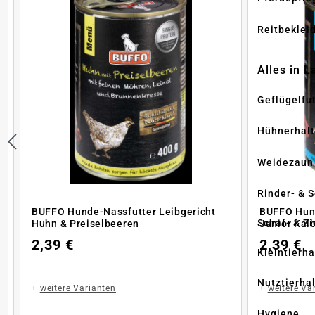
Reitbeklei
Alles in 
Geflügelfu
Hühnerhal
Weidezaun
Rinder- & 
BUFFO Hunde-Nassfutter Leibgericht
BUFFO Hund
Schaf- & Z
Huhn & Preiselbeeren
Junior Kal
2,39 €
2,39 €
Kleintierh
Nutztierha
+
weitere Varianten
+
weitere Va
Hygiene