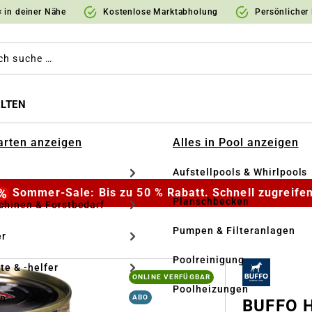
 in deiner Nähe
Kostenlose Marktabholung
Persönlicher
LTEN
Garten anzeigen
Alles in Pool anzeigen
Aufstellpools & Whirlpools
Sommer-Sale: Bis zu 50 % Rabatt. Schnell zugreifen
Planschbecken
hinen & Forstbedarf
Pumpen & Filteranlagen
r
Poolreinigung
te & -helfer
ONLINE VERFÜGBAR
Poolheizungen
en
ABO
BUFFO H