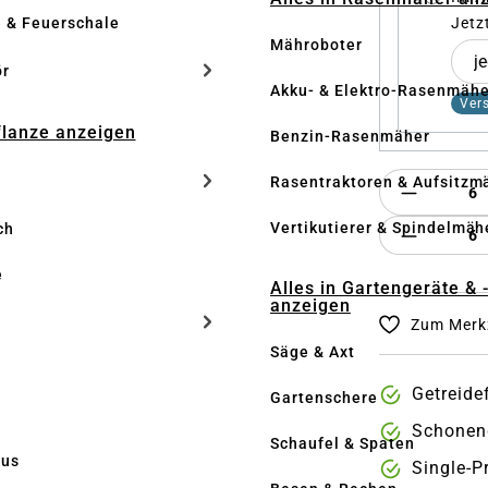
e & Feuerschale
Jetz
Mähroboter
ör
Akku- & Elektro-Rasenmähe
Ver
Pflanze anzeigen
Benzin-Rasenmäher
Rasentraktoren & Aufsitzm
Vertikutierer & Spindelmäh
Produkt 
ch
e
Alles in Gartengeräte & 
anzeigen
Zum Merkz
Säge & Axt
Getreide
Gartenschere
Schonend
Schaufel & Spaten
us
Single-P