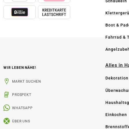
Schaukeln
Kletterger
Boot & Pad
Fahrrad & 
Angelzube
Alles in 
WIR LEBEN NÄHE!
Dekoration
MARKT SUCHEN
Überwachu
PROSPEKT
Haushaltsg
WHATSAPP
Einkochen
ÜBER UNS
Brennstoff