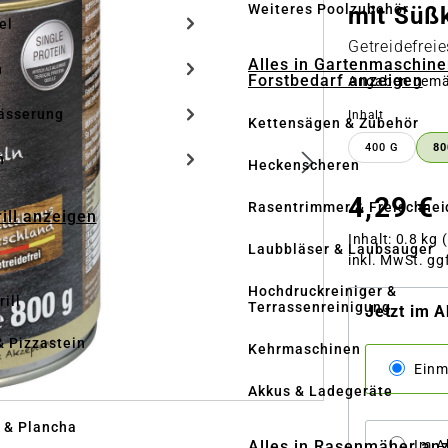
Weiteres Poolzubehör
mit Süßk
el
Getreidefrei
Alles in Gartenmaschine
n
Forstbedarf anzeigen
Angaben gem
ässerung
auswähle
Inhalt
Kettensägen & Zubehör
400 G
80
h
Heckenscheren
4,29 €
Rasentrimmer & Freischnei
rill anzeigen
Inhalt:
0.8 kg
(
Laubbläser & Laubsauger
inkl. MwSt. gg
Hochdruckreiniger &
ill
Terrassenreinigung
Jetzt im A
& Pizzastein
Kehrmaschinen
Einm
n
Akkus & Ladegeräte
l & Plancha
Alles in Rasenmäher an
Im 