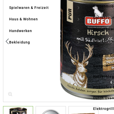
Gartenmöb
Spielwaren & Freizeit
Gartenzau
Haus & Wohnen
Gartenbew
Handwerken
Gartenteic
Bekleidung
Alles in G
Gasgrill
Holzkohlegr
Pizzaofen 
Dutch Ove
Elektrogril