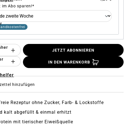
t im Abo sparen!*
r
sandkostenfrei
äher
JETZT ABONNIEREN
er
Anzahl des Produktes "%product%": Gi
IN DEN WARENKORB
-helfer
ettel hinzufügen
freie Rezeptur ohne Zucker, Farb- & Lockstoffe
 kalt abgefüllt & einmal erhitzt
rotein mit tierischer Eiweißquelle