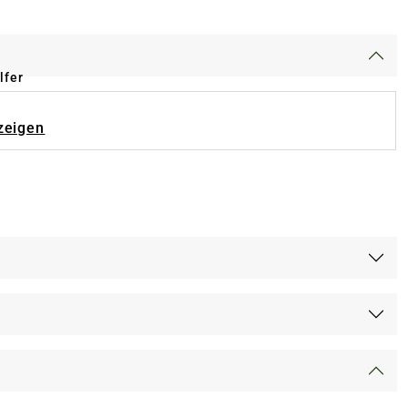
lfer
zeigen