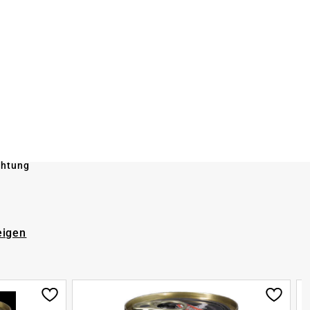
chtung
eigen