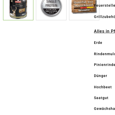
Feuerstell
Grillzubeh
Alles in 
Erde
Rindenmul
Pinienrind
Dünger
Hochbeet
Saatgut
Gewächsha