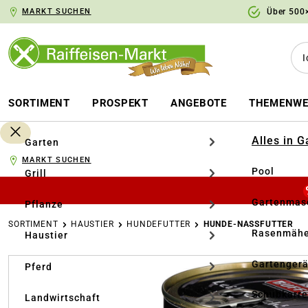
MARKT SUCHEN
Über 500×
springen
Zur Hauptnavigation springen
SORTIMENT
PROSPEKT
ANGEBOTE
THEMENWE
Alles in 
Garten
MARKT SUCHEN
Pool
Grill
Gartenmasc
Pflanze
SORTIMENT
HAUSTIER
HUNDEFUTTER
HUNDE-NASSFUTTER
Rasenmähe
Haustier
Bildergalerie überspringen
Gartengerä
Pferd
Schubkarr
Landwirtschaft