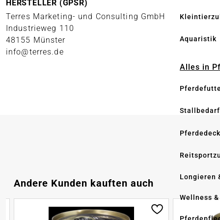
HERSTELLER (GPSR)
Terres Marketing- und Consulting GmbH
Kleintierz
Industrieweg 110
Aquaristik
48155 Münster
info@terres.de
Alles in 
Pferdefutt
Stallbedarf
Pferdedec
Reitsportz
Longieren 
Produktgalerie überspringen
Andere Kunden kauften auch
Wellness &
Pferdepfle