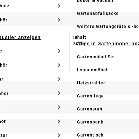
Besen & Rechen
hutz
Gartenabfallsäcke
hör
Weitere Gartengeräte & -he
Haustier anzeigen
Inhalt
Alles in Gartenmöbel an
800 g
r
Gartenmöbel Set
hör
Loungemöbel
er
Heizstrahler
ehör
Gartenliege
r
Gartenstuhl
hör
Gartenbank
Gartentisch
tter