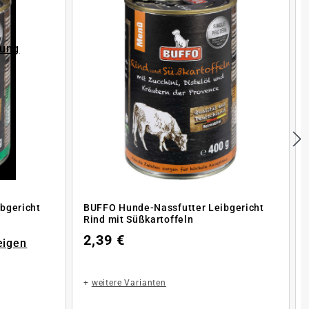
rung
bgericht
BUFFO Hunde-Nassfutter Leibgericht
Rind mit Süßkartoffeln
2,39 €
eigen
+
weitere Varianten