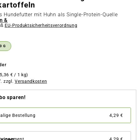
artoffeln
es Hundefutter mit Huhn als Single-Protein-Quelle
n &
äß
EU‑Produktsicherheitsverordnung
n
0 G
der
5,36 € / 1 kg)
f. zzgl.
Versandkosten
bo sparen!
alige Bestellung
4,29 €
zeigen
Abonnement
4,29 €