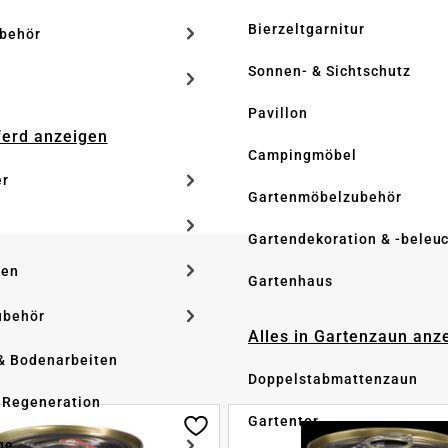
Bierzeltgarnitur
ubehör
Sonnen- & Sichtschutz
Pavillon
Pferd anzeigen
Campingmöbel
er
Gartenmöbelzubehör
Gartendekoration & -beleu
ken
Gartenhaus
ubehör
Alles in Gartenzaun anz
& Bodenarbeiten
Doppelstabmattenzaun
 Regeneration
Gartentor
ge