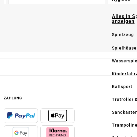
Alles in S
anzeigen
Spielzeug
Spielhäuse
Wasserspi
Kinderfahr
Ballsport
ZAHLUNG
Tretroller 
Sandkäste
Trampolin