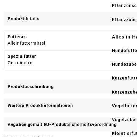
Pflanzensc
Produktdetails
Pflanzzube
Alles in 
Futterart
Alleinfuttermittel
Hundefutte
Spezialfutter
Getreidefrei
Hundezube
Katzenfutt
Produktbeschreibung
Katzenzub
Weitere Produktinformationen
Vogelfutte
Vogelzube
Angaben gemäß EU-Produktsicherheitsverordnung
Kleintierfu