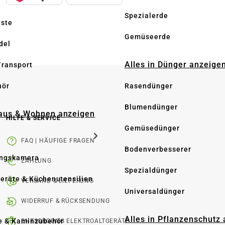
Spezialerde
üste
Gemüseerde
del
Alles in Dünger anzeige
Transport
hör
Rasendünger
Blumendünger
Haus & Wohnen anzeigen
HILFE & SERVICE
Gemüsedünger
FAQ | HÄUFIGE FRAGEN
Bodenverbesserer
ngskamera
ZAHLUNG
Spezialdünger
eräte & Küchenutensilien
VERSAND & LIEFERUNG
Universaldünger
WIDERRUF & RÜCKSENDUNG
Alles in Pflanzenschutz
e & Kaminzubehör
ENTSORGUNG ELEKTROALTGERÄTE