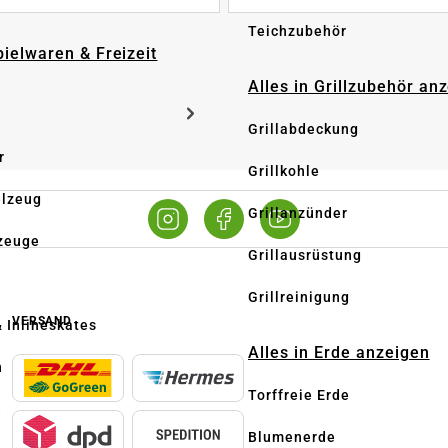
Teichzubehör
pielwaren & Freizeit
Alles in Grillzubehör an
Grillabdeckung
r
Grillkohle
elzeug
Grillanzünder
zeuge
Grillausrüstung
Grillreinigung
VERSAND
& Inlineskates
Alles in Erde anzeigen
n
Torffreie Erde
e
Blumenerde